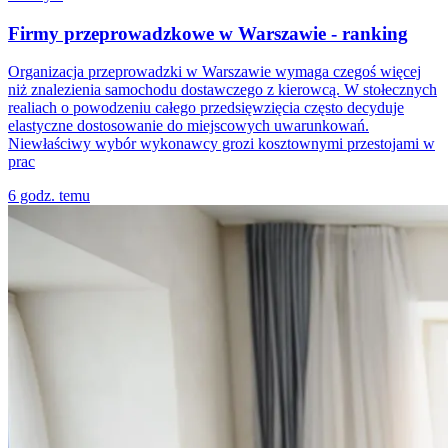
Firmy przeprowadzkowe w Warszawie - ranking
Organizacja przeprowadzki w Warszawie wymaga czegoś więcej
niż znalezienia samochodu dostawczego z kierowcą. W stołecznych
realiach o powodzeniu całego przedsięwzięcia często decyduje
elastyczne dostosowanie do miejscowych uwarunkowań.
Niewłaściwy wybór wykonawcy grozi kosztownymi przestojami w
prac
6 godz. temu