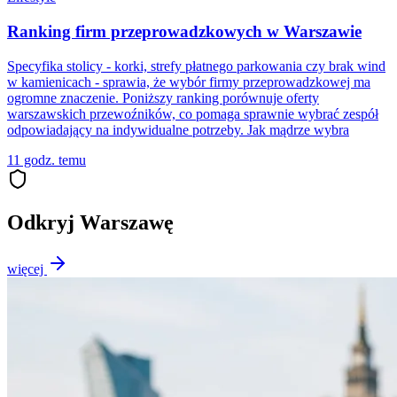
Ranking firm przeprowadzkowych w Warszawie
Specyfika stolicy - korki, strefy płatnego parkowania czy brak wind
w kamienicach - sprawia, że wybór firmy przeprowadzkowej ma
ogromne znaczenie. Poniższy ranking porównuje oferty
warszawskich przewoźników, co pomaga sprawnie wybrać zespół
odpowiadający na indywidualne potrzeby. Jak mądrze wybra
11 godz. temu
Odkryj Warszawę
więcej