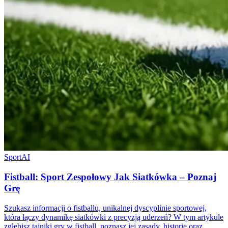
Sport
AI
Fistball: Sport Zespołowy Jak Siatkówka – Poznaj
Grę
Szukasz informacji o fistballu, unikalnej dyscyplinie sportowej,
która łączy dynamikę siatkówki z precyzją uderzeń? W tym artykule
zgłębisz tajniki gry w fistball, poznasz jej zasady, historię oraz