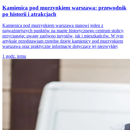
Kamienica pod murzynkiem warszawa: przewodnik
po historii i atrakcjach
Kamienica pod murzynkiem warszawa stanowi jeden z
najważniejszych punktów na mapie historycznego centrum stolicy,
przyciągając uwagę zarówno turystów, jak i mieszkańców. W tym
artykule przedstawiam rzetelne dzieje kamienicy pod murzynkiem
warszawa oraz praktyczne informacje dotyczące jej niezwykłej
1 godz. temu