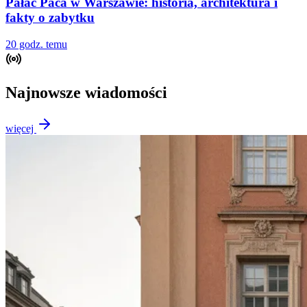
Pałac Paca w Warszawie: historia, architektura i
fakty o zabytku
20 godz. temu
Najnowsze wiadomości
więcej