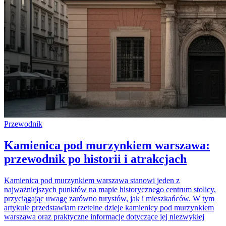
Przewodnik
Kamienica pod murzynkiem warszawa:
przewodnik po historii i atrakcjach
Kamienica pod murzynkiem warszawa stanowi jeden z
najważniejszych punktów na mapie historycznego centrum stolicy,
przyciągając uwagę zarówno turystów, jak i mieszkańców. W tym
artykule przedstawiam rzetelne dzieje kamienicy pod murzynkiem
warszawa oraz praktyczne informacje dotyczące jej niezwykłej