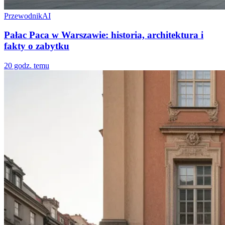
Przewodnik
AI
Pałac Paca w Warszawie: historia, architektura i
fakty o zabytku
20 godz. temu