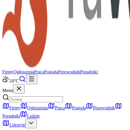
Firmy
Ogłoszenia
Praca
Pogoda
Przewodnik
Poradniki
24
°C
Menu
Firmy
Ogłoszenia
Praca
Pogoda
Przewodnik
Poradniki
Ludzie
Lifestyle