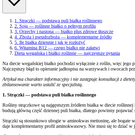
1. Strączki — podstawa puli białka roślinnego
2. Soja — roślinne białko o pełnym profilu
3. Orzechy i nasiona — białko plus zdrowe tłuszcze
4. Zboża i pseudozboża — komplementarne źródło
5. Ile białka dziennie i jak je rozłożyć
6. Witamina B12 — czego białko nie załatwi
Dieta wegańska i białko roślinne — najczęstsze pytania
Na diecie wegańskiej białko pochodzi wyłącznie z roślin, więc je
Najczęstszy błąd to opieranie jadłospisu na warzywach i owocach prz
Artykuł ma charakter informacyjny i nie zastępuje konsultacji z die
zbilansowanie warto ustalić ze specjalistą.
1. Strączki — podstawa puli białka roślinnego
Rośliny strączkowe są najgęstszym źródłem białka w diecie roślinnej i
budują główną część dziennej puli białka, dlatego powinny pojawiać 
Strączki są stosunkowo ubogie w aminokwas metioninę, ale bogate w 
daje komplementarny profil aminokwasowy. Nie musi się to dziać w j