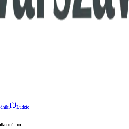
dniki
Ludzie
łko roślinne