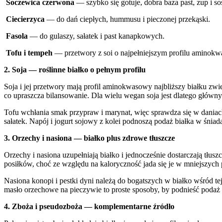
Soczewica czerwona
— szybko się gotuje, dobra baza past, zup i s
Ciecierzyca
— do dań ciepłych, hummusu i pieczonej przekąski.
Fasola
— do gulaszy, sałatek i past kanapkowych.
Tofu i tempeh
— przetwory z soi o najpełniejszym profilu aminok
2. Soja — roślinne białko o pełnym profilu
Soja i jej przetwory mają profil aminokwasowy najbliższy białku z
co upraszcza bilansowanie. Dla wielu wegan soja jest dlatego główny
Tofu wchłania smak przypraw i marynat, więc sprawdza się w daniach
sałatek. Napój i jogurt sojowy z kolei podnoszą podaż białka w śniad
3. Orzechy i nasiona — białko plus zdrowe tłuszcze
Orzechy i nasiona uzupełniają białko i jednocześnie dostarczają tłus
posiłków, choć ze względu na kaloryczność jada się je w mniejszych po
Nasiona konopi i pestki dyni należą do bogatszych w białko wśród te
masło orzechowe na pieczywie to proste sposoby, by podnieść podaż b
4. Zboża i pseudozboża — komplementarne źródło