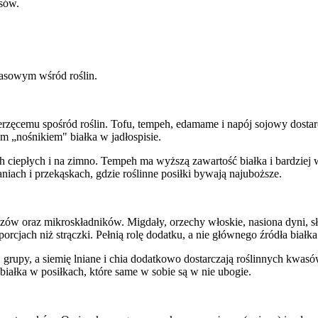
osów.
wasowym wśród roślin.
wierzęcemu spośród roślin. Tofu, tempeh, edamame i napój sojowy do
m „nośnikiem" białka w jadłospisie.
 ciepłych i na zimno. Tempeh ma wyższą zawartość białka i bardziej 
aniach i przekąskach, gdzie roślinne posiłki bywają najuboższe.
zczów oraz mikroskładników. Migdały, orzechy włoskie, nasiona dyni, s
rcjach niż strączki. Pełnią rolę dodatku, a nie głównego źródła białka
j grupy, a siemię lniane i chia dodatkowo dostarczają roślinnych kwas
iałka w posiłkach, które same w sobie są w nie ubogie.