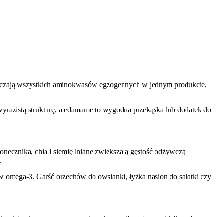
starczają wszystkich aminokwasów egzogennych w jednym produkcie,
wyrazistą strukturę, a edamame to wygodna przekąska lub dodatek do
łonecznika, chia i siemię lniane zwiększają gęstość odżywczą
.
ów omega-3. Garść orzechów do owsianki, łyżka nasion do sałatki czy