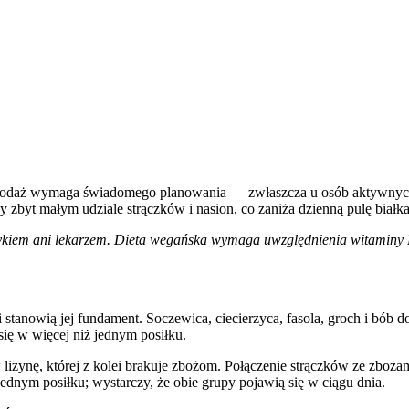
go podaż wymaga świadomego planowania — zwłaszcza u osób aktywnych
y zbyt małym udziale strączków i nasion, co zaniża dzienną pulę białka
tetykiem ani lekarzem. Dieta wegańska wymaga uwzględnienia witaminy B1
 stanowią jej fundament. Soczewica, ciecierzyca, fasola, groch i bób d
się w więcej niż jednym posiłku.
lizynę, której z kolei brakuje zbożom. Połączenie strączków ze zboż
ednym posiłku; wystarczy, że obie grupy pojawią się w ciągu dnia.