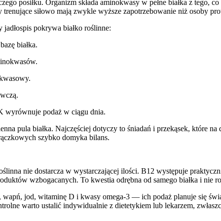
nczego posiłku. Organizm składa aminokwasy w pełne białka z tego, co d
by trenujące siłowo mają zwykle wyższe zapotrzebowanie niż osoby pro
y jadłospis pokrywa białko roślinne:
azę białka.
minokwasów.
okwasowy.
wczą.
wyrównuje podaż w ciągu dnia.
na pula białka. Najczęściej dotyczy to śniadań i przekąsek, które na 
trączkowych szybko domyka bilans.
oślinna nie dostarcza w wystarczającej ilości. B12 występuje praktycz
duktów wzbogacanych. To kwestia odrębna od samego białka i nie rozw
, wapń, jod, witaminę D i kwasy omega-3 — ich podaż planuje się św
rolne warto ustalić indywidualnie z dietetykiem lub lekarzem, zwłaszc