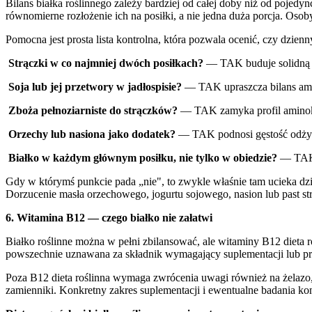
Bilans białka roślinnego zależy bardziej od całej doby niż od pojedy
równomierne rozłożenie ich na posiłki, a nie jedna duża porcja. Oso
Pomocna jest prosta lista kontrolna, która pozwala ocenić, czy dzienn
Strączki w co najmniej dwóch posiłkach?
— TAK buduje solidną b
Soja lub jej przetwory w jadłospisie?
— TAK upraszcza bilans a
Zboża pełnoziarniste do strączków?
— TAK zamyka profil amin
Orzechy lub nasiona jako dodatek?
— TAK podnosi gęstość odży
Białko w każdym głównym posiłku, nie tylko w obiedzie?
— TAK 
Gdy w którymś punkcie pada „nie", to zwykle właśnie tam ucieka dzien
Dorzucenie masła orzechowego, jogurtu sojowego, nasion lub past s
6. Witamina B12 — czego białko nie załatwi
Białko roślinne można w pełni zbilansować, ale witaminy B12 dieta r
powszechnie uznawana za składnik wymagający suplementacji lub pro
Poza B12 dieta roślinna wymaga zwrócenia uwagi również na żelazo
zamienniki. Konkretny zakres suplementacji i ewentualne badania kont