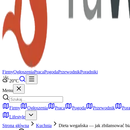
Firmy
Ogłoszenia
Praca
Pogoda
Przewodnik
Poradniki
20
°C
Menu
Firmy
Ogłoszenia
Praca
Pogoda
Przewodnik
Pora
Lifestyle
Strona główna
Kuchnia
Dieta wegańska — jak zbilansować bia