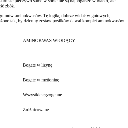
arniste pieczywo same w sobie nie są najbogatsze w białko, ale
ść zbóż.
nia gramów aminokwasów. Tę logikę dobrze widać w gotowych,
ozłożone tak, by dzienny zestaw posiłków dawał komplet aminokwasów
AMINOKWAS WIODĄCY
Bogate w lizynę
Bogate w metioninę
Wszystkie egzogenne
Zróżnicowane