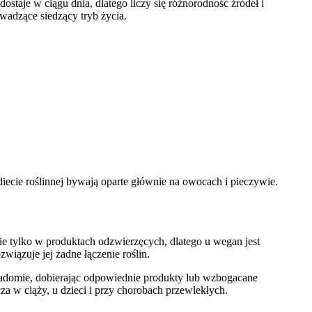
ostaje w ciągu dnia, dlatego liczy się różnorodność źródeł i
wadzące siedzący tryb życia.
diecie roślinnej bywają oparte głównie na owocach i pieczywie.
nie tylko w produktach odzwierzęcych, dlatego u wegan jest
iązuje jej żadne łączenie roślin.
iadomie, dobierając odpowiednie produkty lub wzbogacane
za w ciąży, u dzieci i przy chorobach przewlekłych.