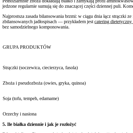
Pełnoziarniste zboża dokładają białko i zamykają profil aminokwasow
jedzone regularnie sumują się do znaczącej części dziennej puli. Ko
Najprostsza zasada bilansowania brzmi: w ciągu dnia łącz strączki
zbilansowanych jadłospisach — przykładem jest
catering dietetyczn
bez samodzielnego komponowania.
GRUPA PRODUKTÓW
Strączki (soczewica, ciecierzyca, fasola)
Zboża i pseudozboża (owies, gryka, quinoa)
Soja (tofu, tempeh, edamame)
Orzechy i nasiona
5. Ile białka dziennie i jak je rozłożyć