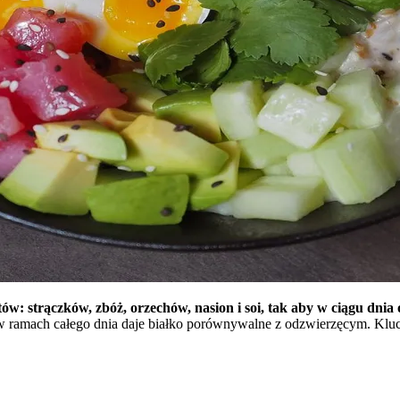
któw: strączków, zbóż, orzechów, nasion i soi, tak aby w ciągu d
 ramach całego dnia daje białko porównywalne z odzwierzęcym. Klucz t