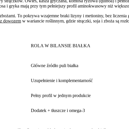
y strączków. Owies, kasza gryczana, komosa ryżowa (quinoa) i pełnozi
mosa i gryka mają przy tym pełniejszy profil aminokwasowy niż większo
 ze zbożami. To pokrywa wzajemne braki lizyny i metioniny, bez licze
y z dowozem
w wariancie roślinnym, gdzie strączki, soja i zboża są r
ROLA W BILANSIE BIAŁKA
Główne źródło puli białka
Uzupełnienie i komplementarność
Pełny profil w jednym produkcie
Dodatek + tłuszcze i omega-3