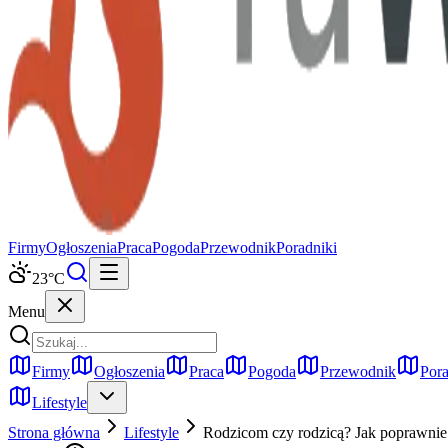
Firmy
Ogłoszenia
Praca
Pogoda
Przewodnik
Poradniki
23
°C
Menu
Firmy
Ogłoszenia
Praca
Pogoda
Przewodnik
Pora
Lifestyle
Strona główna
Lifestyle
Rodzicom czy rodzicą? Jak poprawnie