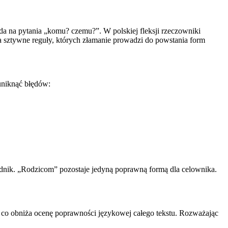
a na pytania „komu? czemu?”. W polskiej fleksji rzeczowniki
a sztywne reguły, których złamanie prowadzi do powstania form
uniknąć błędów:
zędnik. „Rodzicom” pozostaje jedyną poprawną formą dla celownika.
, co obniża ocenę poprawności językowej całego tekstu. Rozważając