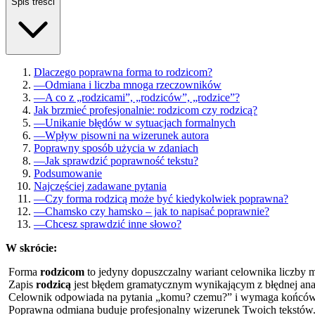
Spis treści
Dlaczego poprawna forma to rodzicom?
—
Odmiana i liczba mnoga rzeczowników
—
A co z „rodzicami”, „rodziców”, „rodzice”?
Jak brzmieć profesjonalnie: rodzicom czy rodzicą?
—
Unikanie błędów w sytuacjach formalnych
—
Wpływ pisowni na wizerunek autora
Poprawny sposób użycia w zdaniach
—
Jak sprawdzić poprawność tekstu?
Podsumowanie
Najczęściej zadawane pytania
—
Czy forma rodzicą może być kiedykolwiek poprawna?
—
Chamsko czy hamsko – jak to napisać poprawnie?
—
Chcesz sprawdzić inne słowo?
W skrócie:
Forma
rodzicom
to jedyny dopuszczalny wariant celownika liczby m
Zapis
rodzicą
jest błędem gramatycznym wynikającym z błędnej anal
Celownik odpowiada na pytania „komu? czemu?” i wymaga końców
Poprawna odmiana buduje profesjonalny wizerunek Twoich tekstów