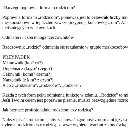
Dlaczego poprawna forma to rodzicom?
Poprawna forma to „rodzicom”, ponieważ jest to
celownik
liczby mno
męskoosobowe w tej liczbie zawsze przyjmują końcówkę „-om”. Analiz
nieistniejących w słownikach.
Odmiana i liczba mnoga rzeczowników
Rzeczownik „rodzic” odmienia się regularnie w grupie męskoosobowe
PRZYPADEK
Mianownik (kto? co?)
Dopełniacz (kogo? czego?)
Celownik (komu? czemu?)
Narzędnik (z kim? z czym?)
A co z „rodzicami”, „rodziców”, „rodzice”?
Każda z tych form pełni odmienną funkcję w zdaniu. „Rodzice” to mi
Jeśli Twoim celem jest poprawne pisanie, musisz bezwzględnie rozróż
Jak brzmieć profesjonalnie: rodzicom czy rodzicą?
Należy pisać „rodzicom”, aby zachować zgodność z normami języka p
dylemat rodzicom czy rodzicą, zawsze wybieraj wariant z końcówką 