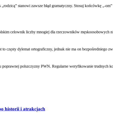
is „rodzicą” stanowi zawsze błąd gramatyczny. Stosuj końcówkę „-om”
 polskim celownik liczby mnogiej dla rzeczowników męskoosobowych
 to częsty dylemat ortograficzny, jednak nie ma on bezpośredniego z
u poprawnej polszczyzny PWN. Regularne weryfikowanie trudnych kons
historii i atrakcjach