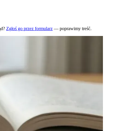
ąd?
Zgłoś go przez formularz
— poprawimy treść.