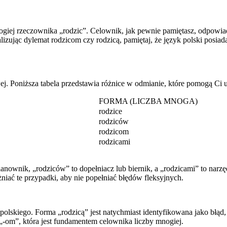
giej rzeczownika „rodzic”. Celownik, jak pewnie pamiętasz, odpowiad
ując dylemat rodzicom czy rodzicą, pamiętaj, że język polski posiad
j. Poniższa tabela przedstawia różnice w odmianie, które pomogą Ci 
FORMA (LICZBA MNOGA)
rodzice
rodziców
rodzicom
rodzicami
anownik, „rodziców” to dopełniacz lub biernik, a „rodzicami” to nar
niać te przypadki, aby nie popełniać błędów fleksyjnych.
olskiego. Forma „rodzicą” jest natychmiast identyfikowana jako błąd
„-om”, która jest fundamentem celownika liczby mnogiej.