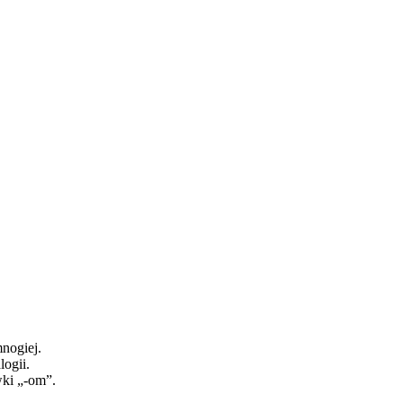
nogiej.
ogii.
ki „-om”.
.