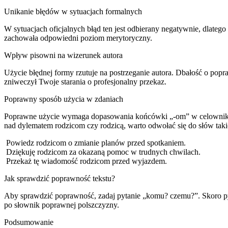
Unikanie błędów w sytuacjach formalnych
W sytuacjach oficjalnych błąd ten jest odbierany negatywnie, dlat
zachowała odpowiedni poziom merytoryczny.
Wpływ pisowni na wizerunek autora
Użycie błędnej formy rzutuje na postrzeganie autora. Dbałość o pop
zniweczył Twoje starania o profesjonalny przekaz.
Poprawny sposób użycia w zdaniach
Poprawne użycie wymaga dopasowania końcówki „-om” w celowniku l
nad dylematem rodzicom czy rodzicą, warto odwołać się do słów takic
Powiedz rodzicom o zmianie planów przed spotkaniem.
Dziękuję rodzicom za okazaną pomoc w trudnych chwilach.
Przekaż tę wiadomość rodzicom przed wyjazdem.
Jak sprawdzić poprawność tekstu?
Aby sprawdzić poprawność, zadaj pytanie „komu? czemu?”. Skoro pyt
po słownik poprawnej polszczyzny.
Podsumowanie