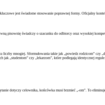
ego kluczowe jest świadome stosowanie poprawnej formy. Oficjalny ko
rawną pisownię świadczy o szacunku do odbiorcy oraz wysokiej kompet
iczby mnogiej. Sformułowania takie jak „powiedz rodzicom” czy „dz
h jak „studentom” czy „lekarzom”, które podlegają identycznej regule
anie dotyczy celownika, końcówka musi brzmieć „-om”. To eliminuje b