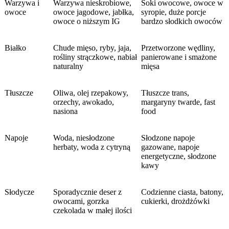
Warzywa i
Warzywa nieskrobiowe,
Soki owocowe, owoce w
owoce
owoce jagodowe, jabłka,
syropie, duże porcje
owoce o niższym IG
bardzo słodkich owoców
Białko
Chude mięso, ryby, jaja,
Przetworzone wędliny,
rośliny strączkowe, nabiał
panierowane i smażone
naturalny
mięsa
Tłuszcze
Oliwa, olej rzepakowy,
Tłuszcze trans,
orzechy, awokado,
margaryny twarde, fast
nasiona
food
Napoje
Woda, niesłodzone
Słodzone napoje
herbaty, woda z cytryną
gazowane, napoje
energetyczne, słodzone
kawy
Słodycze
Sporadycznie deser z
Codzienne ciasta, batony,
owocami, gorzka
cukierki, drożdżówki
czekolada w małej ilości