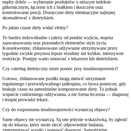
mądry dobór — wybieranie produktów o niższym indeksie
glikemicznym, łączenie ich z białkiem i tłuszczem oraz
kontrolowanie porcji. Drastyczne diety eliminacyjne najlepiej
skonsultować z dietetykiem.
Po jakim czasie diety widać efekty?
To bardzo indywidualne i zależy od punktu wyjścia, stopnia
zaawansowania oraz pozostałych elementów stylu życia.
Konsekwentne, zbilansowane odżywianie utrzymywane przez
tygodnie zwykle przynosi lepsze rezultaty niż krótkie, intensywne
restrykcje. Postępy warto omawiać z lekarzem lub dietetykiem.
Czy catering dietetyczny może pomóc przy insulinooporności?
Gotowe, zbilansowane posiłki mogą ułatwić utrzymanie
regularnego i przewidywalnego jadłospisu, co bywa pomocne, gdy
brakuje czasu na samodzielne komponowanie diety. To jednak
wsparcie codziennego odżywiania, a nie forma leczenia — diagnozę
i terapię prowadzi lekarz.
Czy do rozpoznania insulinooporności wystarczą objawy?
Same objawy nie wystarczą. Są one jedynie wskazówką, by zgłosić
się do lekarza, który może zlecić odpowiednie badania,
zinterpretować wyniki i postawić diagnozę. Samodzielne