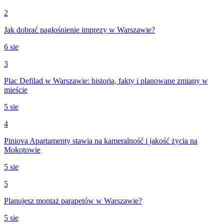
2
Jak dobrać nagłośnienie imprezy w Warszawie?
6 sie
3
Plac Defilad w Warszawie: historia, fakty i planowane zmiany w
mieście
5 sie
4
Piniova Apartamenty stawia na kameralność i jakość życia na
Mokotowie
5 sie
5
Planujesz montaż parapetów w Warszawie?
5 sie