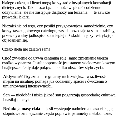
białego cukru, a klienci mogą korzystać z bezpłatnych konsultacji
dietetycznych. Takie rozwiązanie może wspierać codzienne
odżywianie, ale nie zastępuje diagnozy ani leczenia — te zawsze
prowadzi lekarz.
Niezależnie od tego, czy posiłki przygotowujesz samodzielnie, czy
korzystasz z gotowego cateringu, zasada pozostaje ta sama: stabilny,
przewidywalny jadłospis działa lepiej niż skoki między restrykcją a
objadaniem się.
Czego dieta nie załatwi sama
Choć żywienie odgrywa centralną rolę, samo zmienianie talerza
rzadko wystarcza. Insulinooporność jest stanem wieloczynnikowym
i najlepsze efekty daje połączenie kilku obszarów stylu życia.
Aktywność fizyczna
— regularny ruch zwiększa wrażliwość
mięśni na insulinę; pomaga już codzienny spacer i ćwiczenia o
umiarkowanej intensywności.
Sen
— niedobór i niska jakość snu pogarszają gospodarkę cukrową
i nasilają apetyt.
Redukcja masy ciała
— jeśli występuje nadmierna masa ciała, jej
stopniowe zmniejszanie często poprawia parametry metaboliczne.