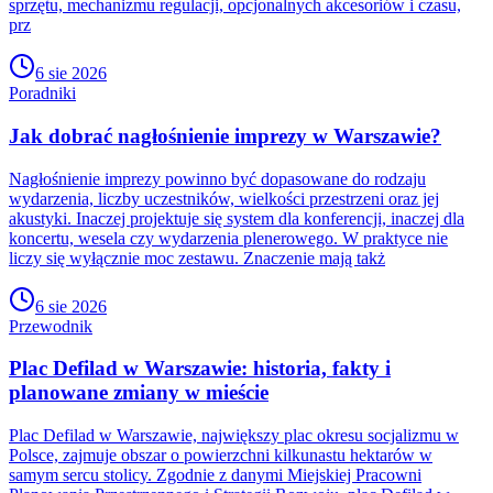
sprzętu, mechanizmu regulacji, opcjonalnych akcesoriów i czasu,
prz
6 sie 2026
Poradniki
Jak dobrać nagłośnienie imprezy w Warszawie?
Nagłośnienie imprezy powinno być dopasowane do rodzaju
wydarzenia, liczby uczestników, wielkości przestrzeni oraz jej
akustyki. Inaczej projektuje się system dla konferencji, inaczej dla
koncertu, wesela czy wydarzenia plenerowego. W praktyce nie
liczy się wyłącznie moc zestawu. Znaczenie mają takż
6 sie 2026
Przewodnik
Plac Defilad w Warszawie: historia, fakty i
planowane zmiany w mieście
Plac Defilad w Warszawie, największy plac okresu socjalizmu w
Polsce, zajmuje obszar o powierzchni kilkunastu hektarów w
samym sercu stolicy. Zgodnie z danymi Miejskiej Pracowni