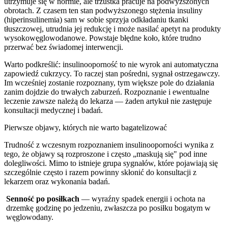
utrzymuje się w normie, ale trzustka pracuje na podwyższonych
obrotach. Z czasem ten stan podwyższonego stężenia insuliny
(hiperinsulinemia) sam w sobie sprzyja odkładaniu tkanki
tłuszczowej, utrudnia jej redukcję i może nasilać apetyt na produkty
wysokowęglowodanowe. Powstaje błędne koło, które trudno
przerwać bez świadomej interwencji.
Warto podkreślić: insulinooporność to nie wyrok ani automatyczna
zapowiedź cukrzycy. To raczej stan pośredni, sygnał ostrzegawczy.
Im wcześniej zostanie rozpoznany, tym większe pole do działania
zanim dojdzie do trwałych zaburzeń. Rozpoznanie i ewentualne
leczenie zawsze należą do lekarza — żaden artykuł nie zastępuje
konsultacji medycznej i badań.
Pierwsze objawy, których nie warto bagatelizować
Trudność z wczesnym rozpoznaniem insulinooporności wynika z
tego, że objawy są rozproszone i często „maskują się" pod inne
dolegliwości. Mimo to istnieje grupa sygnałów, które pojawiają się
szczególnie często i razem powinny skłonić do konsultacji z
lekarzem oraz wykonania badań.
Senność po posiłkach
— wyraźny spadek energii i ochota na
drzemkę godzinę po jedzeniu, zwłaszcza po posiłku bogatym w
węglowodany.