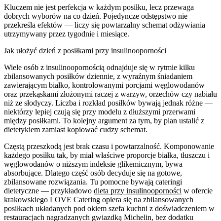
Kluczem nie jest perfekcja w każdym posiłku, lecz przewaga
dobrych wyborów na co dzień. Pojedyncze odstępstwo nie
przekreśla efektów — liczy się powtarzalny schemat odżywiania
utrzymywany przez tygodnie i miesiące.
Jak ułożyć dzień z posiłkami przy insulinooporności
Wiele osób z insulinoopornością odnajduje się w rytmie kilku
zbilansowanych posiłków dziennie, z wyraźnym śniadaniem
zawierającym białko, kontrolowanymi porcjami węglowodanów
oraz przekąskami złożonymi raczej z warzyw, orzechów czy nabiału
niż ze słodyczy. Liczba i rozkład posiłków bywają jednak różne —
niektórzy lepiej czują się przy modelu z dłuższymi przerwami
między posiłkami. To kolejny argument za tym, by plan ustalić z
dietetykiem zamiast kopiować cudzy schemat.
Częstą przeszkodą jest brak czasu i powtarzalność. Komponowanie
każdego posiłku tak, by miał właściwe proporcje białka, tłuszczu i
węglowodanów o niższym indeksie glikemicznym, bywa
absorbujące. Dlatego część osób decyduje się na gotowe,
zbilansowane rozwiązania. Tu pomocne bywają cateringi
dietetyczne — przykładowo
dieta przy insulinooporności
w ofercie
krakowskiego LOVE Catering opiera się na zbilansowanych
posiłkach układanych pod okiem szefa kuchni z doświadczeniem w
restauracjach nagradzanych gwiazdką Michelin, bez dodatku