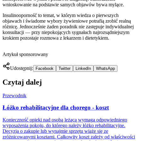
wnioskowanie na podstawie samych objawów bywa mylące.
Insulinooporność to temat, w którym wiedza o pierwszych
objawach i świadome wybory żywieniowe potrafią zrobić realną
różnicę. Jednocześnie żaden poradnik nie zastępuje indywidualnej
konsultacji — przy niepokojących sygnałach najrozsądniejszym
krokiem pozostaje rozmowa z lekarzem i dietetykiem.
Artykuł sponsorowany
Udostępnij:
Facebook
Twitter
LinkedIn
WhatsApp
Czytaj dalej
Przewodnik
Łóżko rehabilitacyjne dla chorego - koszt
Konieczność opieki nad osobą leżącą wymaga odpowiedniego
wyposażenia pokoju, do którego należy łóżko rehabilitacyjne.
Decyzja o zakupie lub wynajmie sprzętu wiąże się ze
zróżnicowanymi kosztami. Całkowity koszt zależy od właściwości