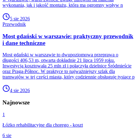
wykonania, jak i jakość montażu, która ma ogromny wpływ n
5 sie 2026
Przewodnik
Most gdański w warszawie: praktyczny przewodnik
i dane techniczne
Most gdański w warszawie to dwupoziomowa przeprawa o
długości 406,53 m, otwarta dokładnie 21 lipca 1959 roku.
Inwestycja kosztowała 25 mln zł i połączyła dzielnice Śródmieście
oraz Praga-Północ. W praktyce to najważniejszy szlak dla
tramwajów w tej części miasta, który codziennie obsługuje tysiące p
4 sie 2026
Najnowsze
1
Łóżko rehabilitacyjne dla chorego - koszt
6 sie