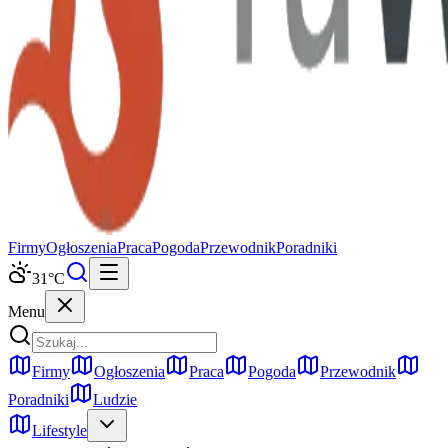
Firmy
Ogłoszenia
Praca
Pogoda
Przewodnik
Poradniki
31
°C
Menu
Firmy
Ogłoszenia
Praca
Pogoda
Przewodnik
Poradniki
Ludzie
Lifestyle