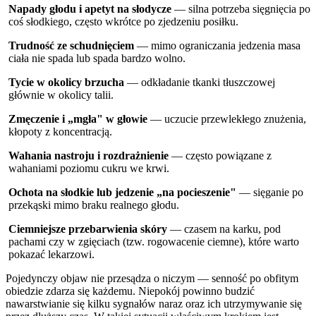
Napady głodu i apetyt na słodycze
— silna potrzeba sięgnięcia po
coś słodkiego, często wkrótce po zjedzeniu posiłku.
Trudność ze schudnięciem
— mimo ograniczania jedzenia masa
ciała nie spada lub spada bardzo wolno.
Tycie w okolicy brzucha
— odkładanie tkanki tłuszczowej
głównie w okolicy talii.
Zmęczenie i „mgła" w głowie
— uczucie przewlekłego znużenia,
kłopoty z koncentracją.
Wahania nastroju i rozdrażnienie
— często powiązane z
wahaniami poziomu cukru we krwi.
Ochota na słodkie lub jedzenie „na pocieszenie"
— sięganie po
przekąski mimo braku realnego głodu.
Ciemniejsze przebarwienia skóry
— czasem na karku, pod
pachami czy w zgięciach (tzw. rogowacenie ciemne), które warto
pokazać lekarzowi.
Pojedynczy objaw nie przesądza o niczym — senność po obfitym
obiedzie zdarza się każdemu. Niepokój powinno budzić
nawarstwianie się kilku sygnałów naraz oraz ich utrzymywanie się