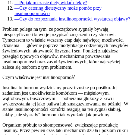
—
Po jakim czasie diety widać efekty?
—
Czy catering dietetyczny może pomóc przy
insulinooporności?
—
Czy do rozpoznania insulinooporności wystarczą objawy?
Problem polega na tym, że początkowe sygnały bywają
niespecyficzne i łatwo je przypisać zmęczeniu czy stresowi.
Tymczasem to właśnie wczesny etap daje najwięcej możliwości
działania — głównie poprzez modyfikację codziennych nawyków
żywieniowych, aktywność fizyczną i sen. Poniżej znajdziesz
przegląd typowych objawów, mechanizmu powstawania
insulinooporności oraz zasad żywieniowych, które najczęściej
zaleca się osobom z tym problemem.
Czym właściwie jest insulinooporność
Insulina to hormon wydzielany przez trzustkę po posiłku. Jej
zadaniem jest umożliwienie komórkom — mięśniowym,
wątrobowym, tłuszczowym — pobierania glukozy z krwi i
wykorzystania jej jako paliwa lub zmagazynowania na później. W
stanie insulinooporności komórki reagują na ten sygnał słabiej,
jakby „nie słyszały" hormonu tak wyraźnie jak powinny.
Organizm próbuje to skompensować, zwiększając produkcję
insuliny. Przez pewien czas taki mechanizm działa i poziom cukru