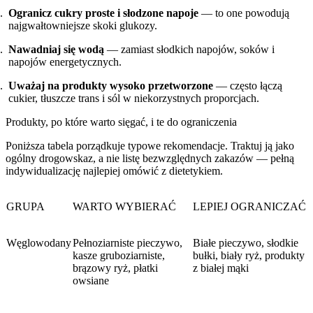
Ogranicz cukry proste i słodzone napoje
— to one powodują
najgwałtowniejsze skoki glukozy.
Nawadniaj się wodą
— zamiast słodkich napojów, soków i
napojów energetycznych.
Uważaj na produkty wysoko przetworzone
— często łączą
cukier, tłuszcze trans i sól w niekorzystnych proporcjach.
Produkty, po które warto sięgać, i te do ograniczenia
Poniższa tabela porządkuje typowe rekomendacje. Traktuj ją jako
ogólny drogowskaz, a nie listę bezwzględnych zakazów — pełną
indywidualizację najlepiej omówić z dietetykiem.
GRUPA
WARTO WYBIERAĆ
LEPIEJ OGRANICZAĆ
Węglowodany
Pełnoziarniste pieczywo,
Białe pieczywo, słodkie
kasze gruboziarniste,
bułki, biały ryż, produkty
brązowy ryż, płatki
z białej mąki
owsiane