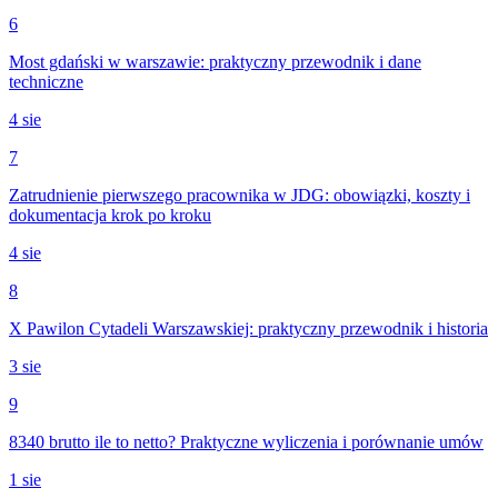
6
Most gdański w warszawie: praktyczny przewodnik i dane
techniczne
4 sie
7
Zatrudnienie pierwszego pracownika w JDG: obowiązki, koszty i
dokumentacja krok po kroku
4 sie
8
X Pawilon Cytadeli Warszawskiej: praktyczny przewodnik i historia
3 sie
9
8340 brutto ile to netto? Praktyczne wyliczenia i porównanie umów
1 sie