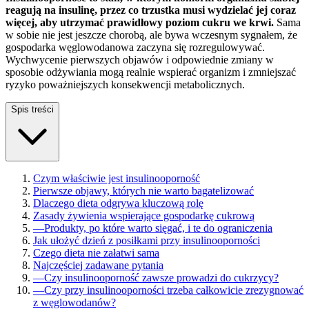
reagują na insulinę, przez co trzustka musi wydzielać jej coraz
więcej, aby utrzymać prawidłowy poziom cukru we krwi.
Sama
w sobie nie jest jeszcze chorobą, ale bywa wczesnym sygnałem, że
gospodarka węglowodanowa zaczyna się rozregulowywać.
Wychwycenie pierwszych objawów i odpowiednie zmiany w
sposobie odżywiania mogą realnie wspierać organizm i zmniejszać
ryzyko poważniejszych konsekwencji metabolicznych.
Spis treści
Czym właściwie jest insulinooporność
Pierwsze objawy, których nie warto bagatelizować
Dlaczego dieta odgrywa kluczową rolę
Zasady żywienia wspierające gospodarkę cukrową
—
Produkty, po które warto sięgać, i te do ograniczenia
Jak ułożyć dzień z posiłkami przy insulinooporności
Czego dieta nie załatwi sama
Najczęściej zadawane pytania
—
Czy insulinooporność zawsze prowadzi do cukrzycy?
—
Czy przy insulinooporności trzeba całkowicie zrezygnować
z węglowodanów?