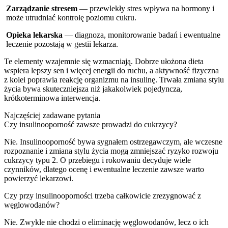
Zarządzanie stresem
— przewlekły stres wpływa na hormony i
może utrudniać kontrolę poziomu cukru.
Opieka lekarska
— diagnoza, monitorowanie badań i ewentualne
leczenie pozostają w gestii lekarza.
Te elementy wzajemnie się wzmacniają. Dobrze ułożona dieta
wspiera lepszy sen i więcej energii do ruchu, a aktywność fizyczna
z kolei poprawia reakcję organizmu na insulinę. Trwała zmiana stylu
życia bywa skuteczniejsza niż jakakolwiek pojedyncza,
krótkoterminowa interwencja.
Najczęściej zadawane pytania
Czy insulinooporność zawsze prowadzi do cukrzycy?
Nie. Insulinooporność bywa sygnałem ostrzegawczym, ale wczesne
rozpoznanie i zmiana stylu życia mogą zmniejszać ryzyko rozwoju
cukrzycy typu 2. O przebiegu i rokowaniu decyduje wiele
czynników, dlatego ocenę i ewentualne leczenie zawsze warto
powierzyć lekarzowi.
Czy przy insulinooporności trzeba całkowicie zrezygnować z
węglowodanów?
Nie. Zwykle nie chodzi o eliminację węglowodanów, lecz o ich