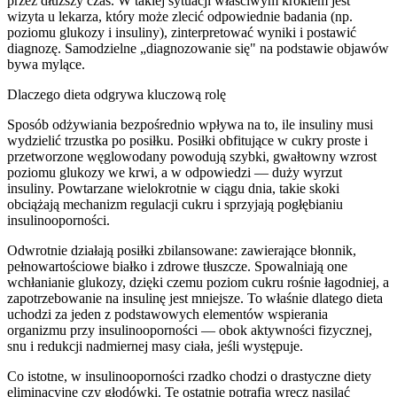
przez dłuższy czas. W takiej sytuacji właściwym krokiem jest
wizyta u lekarza, który może zlecić odpowiednie badania (np.
poziomu glukozy i insuliny), zinterpretować wyniki i postawić
diagnozę. Samodzielne „diagnozowanie się" na podstawie objawów
bywa mylące.
Dlaczego dieta odgrywa kluczową rolę
Sposób odżywiania bezpośrednio wpływa na to, ile insuliny musi
wydzielić trzustka po posiłku. Posiłki obfitujące w cukry proste i
przetworzone węglowodany powodują szybki, gwałtowny wzrost
poziomu glukozy we krwi, a w odpowiedzi — duży wyrzut
insuliny. Powtarzane wielokrotnie w ciągu dnia, takie skoki
obciążają mechanizm regulacji cukru i sprzyjają pogłębianiu
insulinooporności.
Odwrotnie działają posiłki zbilansowane: zawierające błonnik,
pełnowartościowe białko i zdrowe tłuszcze. Spowalniają one
wchłanianie glukozy, dzięki czemu poziom cukru rośnie łagodniej, a
zapotrzebowanie na insulinę jest mniejsze. To właśnie dlatego dieta
uchodzi za jeden z podstawowych elementów wspierania
organizmu przy insulinooporności — obok aktywności fizycznej,
snu i redukcji nadmiernej masy ciała, jeśli występuje.
Co istotne, w insulinooporności rzadko chodzi o drastyczne diety
eliminacyjne czy głodówki. Te ostatnie potrafią wręcz nasilać