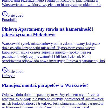
Planowania Przestrzennego i Strategii Rozwoju, plac Defilad w
Warszawie stanowi kluczowy element historycznego układu urba
5 sie 2026
Poradniki
Piniova Apartamenty stawia na kameralność i
jakość życia na Mokotowie
Warszawski rynek mieszkaniowy od lat zdominowany jest przez
duże osiedla liczące setki mieszkań. Tymczasem coraz więcej
kupujących szuka czegoś zupełnie innego – spokojniejszej
przestrzeni, większej prywatności i bliskości zieleni. Na te
oczekiwania odpowiada nowa inwestycja Piniova Apartamenty, któ
5 sie 2026
Lifestyle
Planujesz montaż parapetów w Warszawie?
Odpowiednio dobrane parapety to ważny element wykończenia
wnętrza. Wpływają nie tylko na estetykę pomieszczeń, ale również
na ich funkcjonalność i trwałość. Jeśli planujesz montaż parapetów
w Warszawie, warto zwrócić uwagę zarówno na materiał