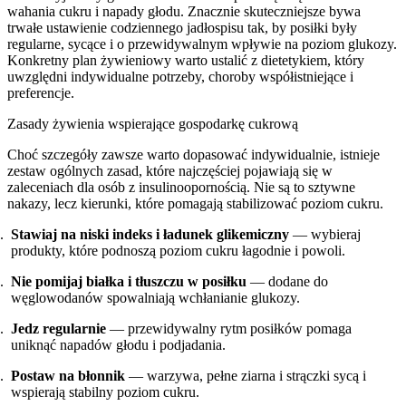
wahania cukru i napady głodu. Znacznie skuteczniejsze bywa
trwałe ustawienie codziennego jadłospisu tak, by posiłki były
regularne, sycące i o przewidywalnym wpływie na poziom glukozy.
Konkretny plan żywieniowy warto ustalić z dietetykiem, który
uwzględni indywidualne potrzeby, choroby współistniejące i
preferencje.
Zasady żywienia wspierające gospodarkę cukrową
Choć szczegóły zawsze warto dopasować indywidualnie, istnieje
zestaw ogólnych zasad, które najczęściej pojawiają się w
zaleceniach dla osób z insulinoopornością. Nie są to sztywne
nakazy, lecz kierunki, które pomagają stabilizować poziom cukru.
Stawiaj na niski indeks i ładunek glikemiczny
— wybieraj
produkty, które podnoszą poziom cukru łagodnie i powoli.
Nie pomijaj białka i tłuszczu w posiłku
— dodane do
węglowodanów spowalniają wchłanianie glukozy.
Jedz regularnie
— przewidywalny rytm posiłków pomaga
uniknąć napadów głodu i podjadania.
Postaw na błonnik
— warzywa, pełne ziarna i strączki sycą i
wspierają stabilny poziom cukru.