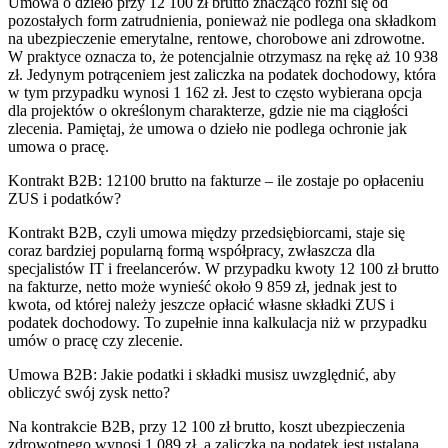
Umowa o dzieło przy 12 100 zł brutto znacząco różni się od
pozostałych form zatrudnienia, ponieważ nie podlega ona składkom
na ubezpieczenie emerytalne, rentowe, chorobowe ani zdrowotne.
W praktyce oznacza to, że potencjalnie otrzymasz na rękę aż 10 938
zł. Jedynym potrąceniem jest zaliczka na podatek dochodowy, która
w tym przypadku wynosi 1 162 zł. Jest to często wybierana opcja
dla projektów o określonym charakterze, gdzie nie ma ciągłości
zlecenia. Pamiętaj, że umowa o dzieło nie podlega ochronie jak
umowa o pracę.
Kontrakt B2B: 12100 brutto na fakturze – ile zostaje po opłaceniu
ZUS i podatków?
Kontrakt B2B, czyli umowa między przedsiębiorcami, staje się
coraz bardziej popularną formą współpracy, zwłaszcza dla
specjalistów IT i freelancerów. W przypadku kwoty 12 100 zł brutto
na fakturze, netto może wynieść około 9 859 zł, jednak jest to
kwota, od której należy jeszcze opłacić własne składki ZUS i
podatek dochodowy. To zupełnie inna kalkulacja niż w przypadku
umów o pracę czy zlecenie.
Umowa B2B: Jakie podatki i składki musisz uwzględnić, aby
obliczyć swój zysk netto?
Na kontrakcie B2B, przy 12 100 zł brutto, koszt ubezpieczenia
zdrowotnego wynosi 1 089 zł, a zaliczka na podatek jest ustalana