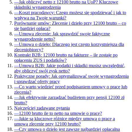
—
Jak obliczyć netto z 12100 brutto na UoP? Kluczowe
składniki wynagrodzenia
—
Koszt pracodawcy: Czego możesz się spodziewać i jak to
wpływa na Twoje warunki?
Porównanie umów: Zlecenie i dzieło przy 12100 brutto – co
się bardziej opłaca?
—
Umowa zlecenie: Jak sprawdzić swoje faktyczne
wynagrodzenie netto?
—
Umowa o dzieło: Dlaczego jest często korzystniejsza dla
zleceniobiorcy?
Kontrakt B2B: 12100 brutto na fakturze – ile zostaje po
opłaceniu ZUS i podatków?
—
Umowa B2B: Jakie podatki i składki musisz uwzględnić,
aby obliczyć swój zysk netto?
Praktyczne porady: Jak optymalizować swoje wynagrodzenia
i sprawdzać oferty pracy
—
Co warto wiedzieć przed podpisaniem umowy o pracę lub
zlecenia?
—
Jak efektywnie zarządzać budżetem przy pensji 12100 zł
brutto?
Najczęściej zadawane pytania
—
12100 brutto ile to netto na umowie o pracę?
—
Jakie są kluczowe różnice między umową o pracę a
umową zlecenie przy 12100 brutto?
—
Czy umowa o dzieło jest zawsze najbardziej opłacalna