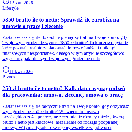
12 kwi 2026
Lifestyle
5850 brutto ile to netto: Sprawdź, ile zarobisz na
umowie o pracę i zlecenie
Zastanawiasz się, ile dokładnie pieniędzy trafi na Twoje konto, gdy
Twoje wynagrodzenie wynosi 5850 zł brutto? To kluczowe pytanie,
które pozwala realnie zaplanować domowy budżet i uniknąć
finansowych niespodzianek, dlatego w tym artykule szczegółowo
wyjaśnimy, jak obliczyć Twoje wynagrodzenie netto
11 kwi 2026
Biznes
250 zł brutto ile to netto? Kalkulator wynagrodzeń
dla pracownika: umowa, zlecenie, umowa o pracę
Zastanawiasz się, ile faktycznie trafi na Twoje konto, gdy otrzymasz
wynagrodzenie 250 zł brutto? W świecie finansów i
przedsiębiorczości precyzyjne zrozumienie różnicy między kwotą
brutto a netto jest kluczowe, niezależnie od rodzaju podpisanej
umowy. W tym artykule rozwiejemy wszelkie wątpliwości,