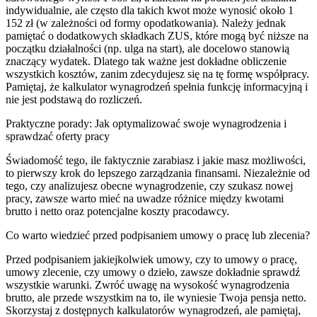
indywidualnie, ale często dla takich kwot może wynosić około 1
152 zł (w zależności od formy opodatkowania). Należy jednak
pamiętać o dodatkowych składkach ZUS, które mogą być niższe na
początku działalności (np. ulga na start), ale docelowo stanowią
znaczący wydatek. Dlatego tak ważne jest dokładne obliczenie
wszystkich kosztów, zanim zdecydujesz się na tę formę współpracy.
Pamiętaj, że kalkulator wynagrodzeń spełnia funkcję informacyjną i
nie jest podstawą do rozliczeń.
Praktyczne porady: Jak optymalizować swoje wynagrodzenia i
sprawdzać oferty pracy
Świadomość tego, ile faktycznie zarabiasz i jakie masz możliwości,
to pierwszy krok do lepszego zarządzania finansami. Niezależnie od
tego, czy analizujesz obecne wynagrodzenie, czy szukasz nowej
pracy, zawsze warto mieć na uwadze różnice między kwotami
brutto i netto oraz potencjalne koszty pracodawcy.
Co warto wiedzieć przed podpisaniem umowy o pracę lub zlecenia?
Przed podpisaniem jakiejkolwiek umowy, czy to umowy o pracę,
umowy zlecenie, czy umowy o dzieło, zawsze dokładnie sprawdź
wszystkie warunki. Zwróć uwagę na wysokość wynagrodzenia
brutto, ale przede wszystkim na to, ile wyniesie Twoja pensja netto.
Skorzystaj z dostępnych kalkulatorów wynagrodzeń, ale pamiętaj,