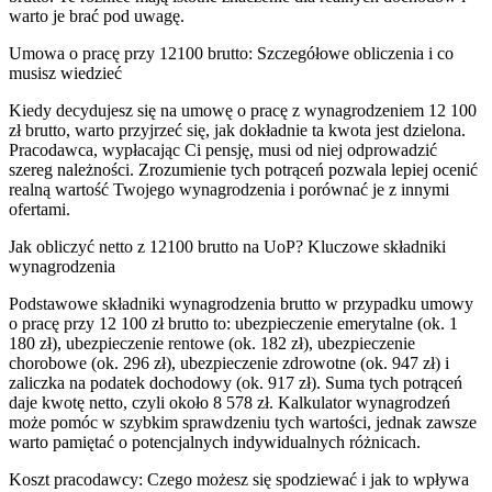
warto je brać pod uwagę.
Umowa o pracę przy 12100 brutto: Szczegółowe obliczenia i co
musisz wiedzieć
Kiedy decydujesz się na umowę o pracę z wynagrodzeniem 12 100
zł brutto, warto przyjrzeć się, jak dokładnie ta kwota jest dzielona.
Pracodawca, wypłacając Ci pensję, musi od niej odprowadzić
szereg należności. Zrozumienie tych potrąceń pozwala lepiej ocenić
realną wartość Twojego wynagrodzenia i porównać je z innymi
ofertami.
Jak obliczyć netto z 12100 brutto na UoP? Kluczowe składniki
wynagrodzenia
Podstawowe składniki wynagrodzenia brutto w przypadku umowy
o pracę przy 12 100 zł brutto to: ubezpieczenie emerytalne (ok. 1
180 zł), ubezpieczenie rentowe (ok. 182 zł), ubezpieczenie
chorobowe (ok. 296 zł), ubezpieczenie zdrowotne (ok. 947 zł) i
zaliczka na podatek dochodowy (ok. 917 zł). Suma tych potrąceń
daje kwotę netto, czyli około 8 578 zł. Kalkulator wynagrodzeń
może pomóc w szybkim sprawdzeniu tych wartości, jednak zawsze
warto pamiętać o potencjalnych indywidualnych różnicach.
Koszt pracodawcy: Czego możesz się spodziewać i jak to wpływa