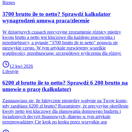
Biznes
3700 brutto ile to netto? Sprawdź kalkulator
wynagrodzeń umowa praca/zlecenie
W dzisiejszych czasach precyzyjne zrozumienie różnicy między
kwotą brutto a netto jest kluczowe dla każdego pracownika i
przedsiębiorcy, a pytanie "3700 brutto ile to netto" pojawia się
niezwykle często. W tym artykule rozwiejemy wszelkie
wątpliwości, przedstawiając szczegółowe wyliczenia dla różnyc
12 kwi 2026
Lifestyle
6200 zł brutto ile to netto? Sprawdź 6 200 brutto na
umowie o pracę (kalkulator)
Zastanawiasz się, ile faktycznie pieniędzy wpłynie na Twoje konto,
gdy zarabiasz 6200 zł brutto? Rozumiemy, że precyzyjne określenie
kwoty netto jest kluczowe dla planowania domowego budżetu i
świadomych decyzji finansowych, dlatego w tym artykule
przeprowadzimy Cię krok po kroku przez wszystkie asp