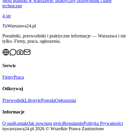
Most gdański w warszawie: praktyczny przewodnik i dane
techniczne
4 sie
Tu
Warszawa24.pl
Poradniki, przewodniki i praktyczne informacje — Warszawa i nie
tylko. Firmy, praca, ogłoszenia.
Serwis
Firmy
Praca
Odkrywaj
Przewodnik
Lifestyle
Pogoda
Ogłoszenia
Informacje
O nas
Kontakt
Jak powstają treści
Regulamin
Polityka Prywatności
tuwarszawa24.pl
2026
©
Wszelkie Prawa Zastrzeżone