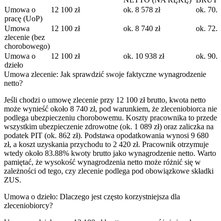
Umowa o
12 100 zł
ok. 8 578 zł
ok. 70.
pracę (UoP)
Umowa
12 100 zł
ok. 8 740 zł
ok. 72.
zlecenie (bez
chorobowego)
Umowa o
12 100 zł
ok. 10 938 zł
ok. 90.
dzieło
Umowa zlecenie: Jak sprawdzić swoje faktyczne wynagrodzenie
netto?
Jeśli chodzi o umowę zlecenie przy 12 100 zł brutto, kwota netto
może wynieść około 8 740 zł, pod warunkiem, że zleceniobiorca nie
podlega ubezpieczeniu chorobowemu. Koszty pracownika to przede
wszystkim ubezpieczenie zdrowotne (ok. 1 089 zł) oraz zaliczka na
podatek PIT (ok. 862 zł). Podstawa opodatkowania wynosi 9 680
zł, a koszt uzyskania przychodu to 2 420 zł. Pracownik otrzymuje
wtedy około 83.88% kwoty brutto jako wynagrodzenie netto. Warto
pamiętać, że wysokość wynagrodzenia netto może różnić się w
zależności od tego, czy zlecenie podlega pod obowiązkowe składki
ZUS.
Umowa o dzieło: Dlaczego jest często korzystniejsza dla
zleceniobiorcy?