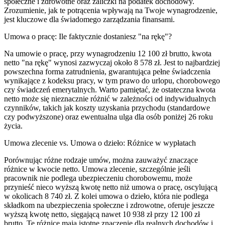
społeczne i zdrowotne oraz zaliczki na podatek dochodowy.
Zrozumienie, jak te potrącenia wpływają na Twoje wynagrodzenie,
jest kluczowe dla świadomego zarządzania finansami.
Umowa o pracę: Ile faktycznie dostaniesz "na rękę"?
Na umowie o pracę, przy wynagrodzeniu 12 100 zł brutto, kwota
netto "na rękę" wynosi zazwyczaj około 8 578 zł. Jest to najbardziej
powszechna forma zatrudnienia, gwarantująca pełne świadczenia
wynikające z kodeksu pracy, w tym prawo do urlopu, chorobowego
czy świadczeń emerytalnych. Warto pamiętać, że ostateczna kwota
netto może się nieznacznie różnić w zależności od indywidualnych
czynników, takich jak koszty uzyskania przychodu (standardowe
czy podwyższone) oraz ewentualna ulga dla osób poniżej 26 roku
życia.
Umowa zlecenie vs. Umowa o dzieło: Różnice w wypłatach
Porównując różne rodzaje umów, można zauważyć znaczące
różnice w kwocie netto. Umowa zlecenie, szczególnie jeśli
pracownik nie podlega ubezpieczeniu chorobowemu, może
przynieść nieco wyższą kwotę netto niż umowa o pracę, oscylującą
w okolicach 8 740 zł. Z kolei umowa o dzieło, która nie podlega
składkom na ubezpieczenia społeczne i zdrowotne, oferuje jeszcze
wyższą kwotę netto, sięgającą nawet 10 938 zł przy 12 100 zł
brutto. Te różnice mają istotne znaczenie dla realnych dochodów i