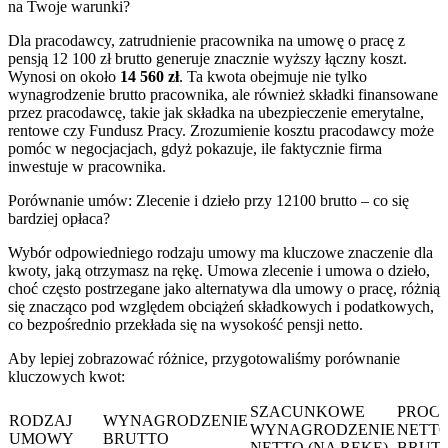
na Twoje warunki?
Dla pracodawcy, zatrudnienie pracownika na umowę o pracę z
pensją 12 100 zł brutto generuje znacznie wyższy łączny koszt.
Wynosi on około
14 560 zł
. Ta kwota obejmuje nie tylko
wynagrodzenie brutto pracownika, ale również składki finansowane
przez pracodawcę, takie jak składka na ubezpieczenie emerytalne,
rentowe czy Fundusz Pracy. Zrozumienie kosztu pracodawcy może
pomóc w negocjacjach, gdyż pokazuje, ile faktycznie firma
inwestuje w pracownika.
Porównanie umów: Zlecenie i dzieło przy 12100 brutto – co się
bardziej opłaca?
Wybór odpowiedniego rodzaju umowy ma kluczowe znaczenie dla
kwoty, jaką otrzymasz na rękę. Umowa zlecenie i umowa o dzieło,
choć często postrzegane jako alternatywa dla umowy o pracę, różnią
się znacząco pod względem obciążeń składkowych i podatkowych,
co bezpośrednio przekłada się na wysokość pensji netto.
Aby lepiej zobrazować różnice, przygotowaliśmy porównanie
kluczowych kwot:
SZACUNKOWE
PROC
RODZAJ
WYNAGRODZENIE
WYNAGRODZENIE
NETTO
UMOWY
BRUTTO
NETTO (NA RĘKĘ)
BRUT