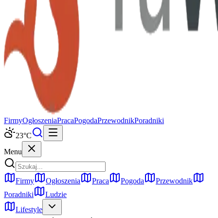
Firmy
Ogłoszenia
Praca
Pogoda
Przewodnik
Poradniki
23
°C
Menu
Firmy
Ogłoszenia
Praca
Pogoda
Przewodnik
Poradniki
Ludzie
Lifestyle