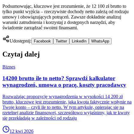
Podsumowując, kluczowe jest zrozumienie, że 12 100 zł brutto to
tylko punkt wyjścia – rzeczywiste dochody netto zależą od rodzaju
umowy i obowiązujących potrąceń. Zawsze dokładnie analizuj
warunki zatrudnienia i korzystaj z dostępnych narzędzi, aby
świadomie zarządzać swoimi finansami.
Udostępnij:
Facebook
Twitter
LinkedIn
WhatsApp
Czytaj dalej
Biznes
14200 brutto ile to netto? Sprawdź kalkulator
wynagrodzeń, umowa o pracę, koszty pracodawcy
Rozważając propozycję wynagrodzenia w wysokości 14 200 zł
brutto, kluczowe jest zrozumienie, jaka kwota faktycznie wpłynie na
Twoje konto – czyli ile to netto. W tym artykule, opierając się na
rzetelnej analizie finansowej, szczegółowo wyjaśnimy, jak te kwoty
się przekładają w zależności od rodzaju
12 kwi 2026