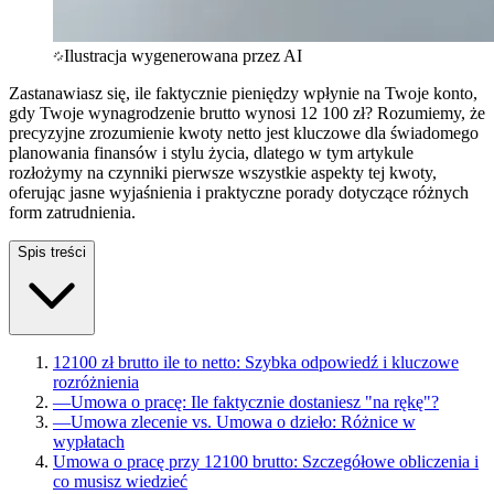
Ilustracja wygenerowana przez AI
Zastanawiasz się, ile faktycznie pieniędzy wpłynie na Twoje konto,
gdy Twoje wynagrodzenie brutto wynosi 12 100 zł? Rozumiemy, że
precyzyjne zrozumienie kwoty netto jest kluczowe dla świadomego
planowania finansów i stylu życia, dlatego w tym artykule
rozłożymy na czynniki pierwsze wszystkie aspekty tej kwoty,
oferując jasne wyjaśnienia i praktyczne porady dotyczące różnych
form zatrudnienia.
Spis treści
12100 zł brutto ile to netto: Szybka odpowiedź i kluczowe
rozróżnienia
—
Umowa o pracę: Ile faktycznie dostaniesz "na rękę"?
—
Umowa zlecenie vs. Umowa o dzieło: Różnice w
wypłatach
Umowa o pracę przy 12100 brutto: Szczegółowe obliczenia i
co musisz wiedzieć