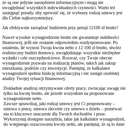
że są one jedynie narzędziem informacyjnym i mogą nie
uwzględniać wszystkich indywidualnych czynności. Warto też
zasięgnąć porady, aby upewnić się, że wybrany rodzaj umowy jest
dla Ciebie najkorzystniejszy.
Jak efektywnie zarządzać budżetem przy pensji 12100 zł brutto?
Nawet wysokie wynagrodzenie brutto nie gwarantuje stabilności
finansowej, jeśli nie zostanie odpowiednio rozdysponowane. Po
ustaleniu, ile wynosi Twoja kwota netto z 12 100 zł brutto, stwórz
realistyczny budżet domowy, uwzględniając wszystkie niezbędne
wydatki i cele oszczędnościowe. Rozważ, czy Twoje obecne
wynagrodzenie pozwala na realizację planów, takich jak zakup
mieszkania, podróże czy inwestycje. Pamiętaj, że kalkulator
wynagrodzeń spełnia funkcję informacyjną i nie zastąpi osobistej
analizy Twojej sytuacji finansowej.
Dokładnie analizuj otrzymywane oferty pracy, zwracając uwagę nie
tylko na kwotę brutto, ale przede wszystkim na proponowane
wynagrodzenie netto.
Zawsze sprawdzaj, jaki rodzaj umowy jest Ci proponowany –
umowa o pracę, umowa zlecenie czy umowa o dzieło – ponieważ
ma to kluczowe znaczenie dla Twoich dochodów i praw.
Wykorzystuj dostępne narzędzia, takie jak kalkulator wynagrodzeń,
do wstępnego oszacowania kwoty netto, ale pamiętaj, że są to dane