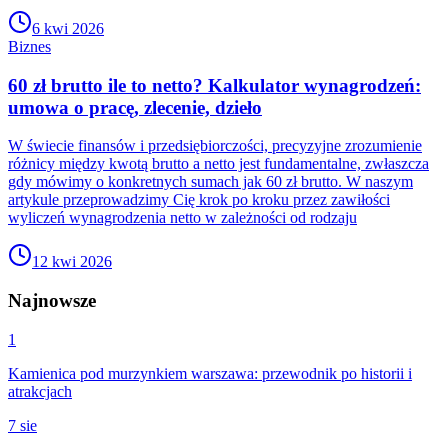
6 kwi 2026
Biznes
60 zł brutto ile to netto? Kalkulator wynagrodzeń:
umowa o pracę, zlecenie, dzieło
W świecie finansów i przedsiębiorczości, precyzyjne zrozumienie
różnicy między kwotą brutto a netto jest fundamentalne, zwłaszcza
gdy mówimy o konkretnych sumach jak 60 zł brutto. W naszym
artykule przeprowadzimy Cię krok po kroku przez zawiłości
wyliczeń wynagrodzenia netto w zależności od rodzaju
12 kwi 2026
Najnowsze
1
Kamienica pod murzynkiem warszawa: przewodnik po historii i
atrakcjach
7 sie