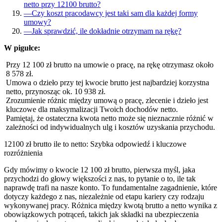
netto przy 12100 brutto?
—
Czy koszt pracodawcy jest taki sam dla każdej formy
umowy?
—
Jak sprawdzić, ile dokładnie otrzymam na rękę?
W pigułce:
Przy 12 100 zł brutto na umowie o pracę, na rękę otrzymasz około
8 578 zł.
Umowa o dzieło przy tej kwocie brutto jest najbardziej korzystna
netto, przynosząc ok. 10 938 zł.
Zrozumienie różnic między umową o pracę, zlecenie i dzieło jest
kluczowe dla maksymalizacji Twoich dochodów netto.
Pamiętaj, że ostateczna kwota netto może się nieznacznie różnić w
zależności od indywidualnych ulg i kosztów uzyskania przychodu.
12100 zł brutto ile to netto: Szybka odpowiedź i kluczowe
rozróżnienia
Gdy mówimy o kwocie 12 100 zł brutto, pierwsza myśl, jaka
przychodzi do głowy większości z nas, to pytanie o to, ile tak
naprawdę trafi na nasze konto. To fundamentalne zagadnienie, które
dotyczy każdego z nas, niezależnie od etapu kariery czy rodzaju
wykonywanej pracy. Różnica między kwotą brutto a netto wynika z
obowiązkowych potrąceń, takich jak składki na ubezpieczenia