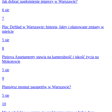
Jak dobrać nagłośnienie imprezy w Warszawie?
6 sie
7
Plac Defilad w Warszawie: historia, fakty i planowane zmiany w
mieście
5 sie
8
Piniova Apartamenty stawia na kameralność i jakość życia na
Mokotowie
5 sie
9
Planujesz montaż parapetów w Warszawie?
5 sie
10