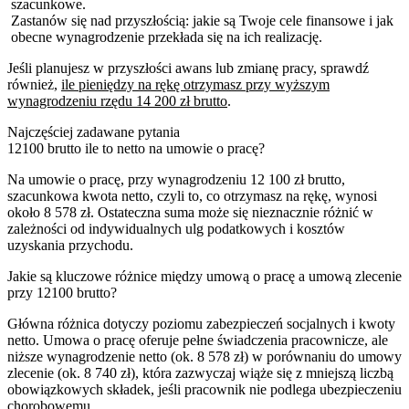
szacunkowe.
Zastanów się nad przyszłością: jakie są Twoje cele finansowe i jak
obecne wynagrodzenie przekłada się na ich realizację.
Jeśli planujesz w przyszłości awans lub zmianę pracy, sprawdź
również,
ile pieniędzy na rękę otrzymasz przy wyższym
wynagrodzeniu rzędu 14 200 zł brutto
.
Najczęściej zadawane pytania
12100 brutto ile to netto na umowie o pracę?
Na umowie o pracę, przy wynagrodzeniu 12 100 zł brutto,
szacunkowa kwota netto, czyli to, co otrzymasz na rękę, wynosi
około 8 578 zł. Ostateczna suma może się nieznacznie różnić w
zależności od indywidualnych ulg podatkowych i kosztów
uzyskania przychodu.
Jakie są kluczowe różnice między umową o pracę a umową zlecenie
przy 12100 brutto?
Główna różnica dotyczy poziomu zabezpieczeń socjalnych i kwoty
netto. Umowa o pracę oferuje pełne świadczenia pracownicze, ale
niższe wynagrodzenie netto (ok. 8 578 zł) w porównaniu do umowy
zlecenie (ok. 8 740 zł), która zazwyczaj wiąże się z mniejszą liczbą
obowiązkowych składek, jeśli pracownik nie podlega ubezpieczeniu
chorobowemu.