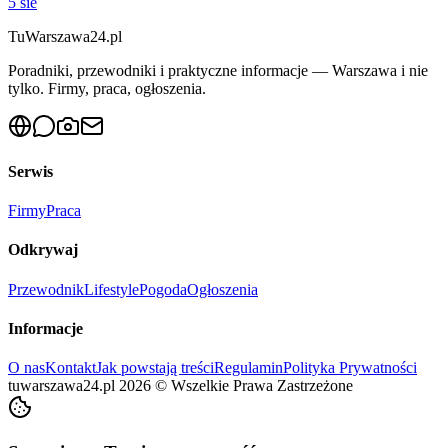
5 sie
Tu
Warszawa24.pl
Poradniki, przewodniki i praktyczne informacje — Warszawa i nie
tylko. Firmy, praca, ogłoszenia.
Serwis
Firmy
Praca
Odkrywaj
Przewodnik
Lifestyle
Pogoda
Ogłoszenia
Informacje
O nas
Kontakt
Jak powstają treści
Regulamin
Polityka Prywatności
tuwarszawa24.pl
2026
©
Wszelkie Prawa Zastrzeżone