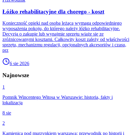
Łóżko rehabilitacyjne dla chorego - koszt
Konieczność opieki nad osobą leżącą wymaga odpowiedniego
wyposażenia pokoju, do którego należy łóżko rehabilitacyjne.
Decyzja o zakupie lub wynajmie sprzętu wiąże się ze
zróżnicowanymi kosztami. Całkowity koszt zależy od właściwości
sprzętu, mechanizmu regulacji, opcjonalnych akcesoriów i czasu,
prz
6 sie 2026
Najnowsze
1
Pomnik Wincentego Witosa w Warszawie: historia, fakty i
lokalizacja
8 sie
2
Kamienica pod murzynkiem warszawa: przewodnik po historii i