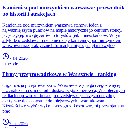
Kamienica pod murzynkiem warszawa: przewodnik
po historii i atrakcjach
Kamienica pod murzynkiem warszawa stanowi jeden z
najważniejszych punktów na mapie historycznego centrum stolicy,
przyciągając uwagę zarówno turystów, jak i mieszkańców. W tym
artykule przedstawiam rzetelne dzieje kamienicy pod murzynkiem
warszawa oraz praktyczne informacje dotyczące jej niezwykłej
7 sie 2026
Lifestyle
Firmy przeprowadzkowe w Warszawie - ranking
Organizacja przeprowadzki w Warszawie wymaga czegoś więcej
niż znalezienia samochodu dostawczego z kierowcą. W stołecznych
realiach o powodzeniu całego przedsięwzięcia często decyduje
elastyczne dostosowanie do miejscowych uwarunkowań.
Niewłaściwy wybór wykonawcy grozi kosztownymi przestojami w
prac
7 sie 2026