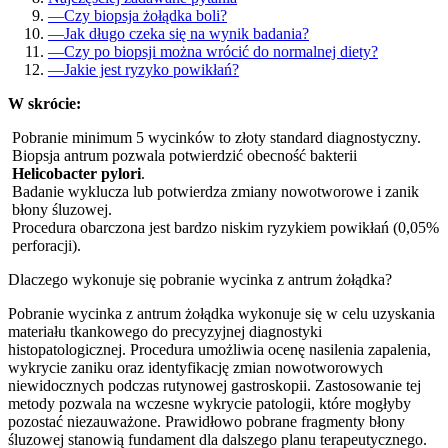
—
Czy biopsja żołądka boli?
—
Jak długo czeka się na wynik badania?
—
Czy po biopsji można wrócić do normalnej diety?
—
Jakie jest ryzyko powikłań?
W skrócie:
Pobranie minimum 5 wycinków to złoty standard diagnostyczny.
Biopsja antrum pozwala potwierdzić obecność bakterii
Helicobacter pylori
.
Badanie wyklucza lub potwierdza zmiany nowotworowe i zanik
błony śluzowej.
Procedura obarczona jest bardzo niskim ryzykiem powikłań (0,05%
perforacji).
Dlaczego wykonuje się pobranie wycinka z antrum żołądka?
Pobranie wycinka z antrum żołądka wykonuje się w celu uzyskania
materiału tkankowego do precyzyjnej diagnostyki
histopatologicznej. Procedura umożliwia ocenę nasilenia zapalenia,
wykrycie zaniku oraz identyfikację zmian nowotworowych
niewidocznych podczas rutynowej gastroskopii. Zastosowanie tej
metody pozwala na wczesne wykrycie patologii, które mogłyby
pozostać niezauważone. Prawidłowo pobrane fragmenty błony
śluzowej stanowią fundament dla dalszego planu terapeutycznego.