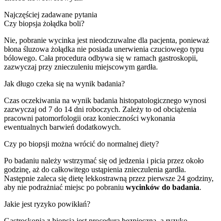
Najczęściej zadawane pytania
Czy biopsja żołądka boli?
Nie, pobranie wycinka jest nieodczuwalne dla pacjenta, ponieważ
błona śluzowa żołądka nie posiada unerwienia czuciowego typu
bólowego. Cała procedura odbywa się w ramach gastroskopii,
zazwyczaj przy znieczuleniu miejscowym gardła.
Jak długo czeka się na wynik badania?
Czas oczekiwania na wynik badania histopatologicznego wynosi
zazwyczaj od 7 do 14 dni roboczych. Zależy to od obciążenia
pracowni patomorfologii oraz konieczności wykonania
ewentualnych barwień dodatkowych.
Czy po biopsji można wrócić do normalnej diety?
Po badaniu należy wstrzymać się od jedzenia i picia przez około
godzinę, aż do całkowitego ustąpienia znieczulenia gardła.
Następnie zaleca się dietę lekkostrawną przez pierwsze 24 godziny,
aby nie podrażniać miejsc po pobraniu
wycinków do badania
.
Jakie jest ryzyko powikłań?
Gastroskopia z biopsją jest procedurą bezpieczną, a ryzyko