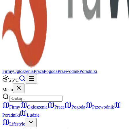
Firmy
Ogłoszenia
Praca
Pogoda
Przewodnik
Poradniki
25
°C
Menu
Firmy
Ogłoszenia
Praca
Pogoda
Przewodnik
Poradniki
Ludzie
Lifestyle