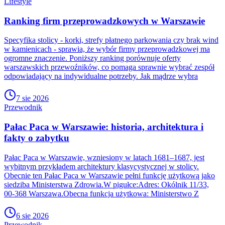
Lifestyle
Ranking firm przeprowadzkowych w Warszawie
Specyfika stolicy - korki, strefy płatnego parkowania czy brak wind
w kamienicach - sprawia, że wybór firmy przeprowadzkowej ma
ogromne znaczenie. Poniższy ranking porównuje oferty
warszawskich przewoźników, co pomaga sprawnie wybrać zespół
odpowiadający na indywidualne potrzeby. Jak mądrze wybra
7 sie 2026
Przewodnik
Pałac Paca w Warszawie: historia, architektura i
fakty o zabytku
Pałac Paca w Warszawie, wzniesiony w latach 1681–1687, jest
wybitnym przykładem architektury klasycystycznej w stolicy.
Obecnie ten Pałac Paca w Warszawie pełni funkcję użytkową jako
siedziba Ministerstwa Zdrowia.W pigułce:Adres: Okólnik 11/33,
00-368 Warszawa.Obecna funkcja użytkowa: Ministerstwo Z
6 sie 2026
Przewodnik