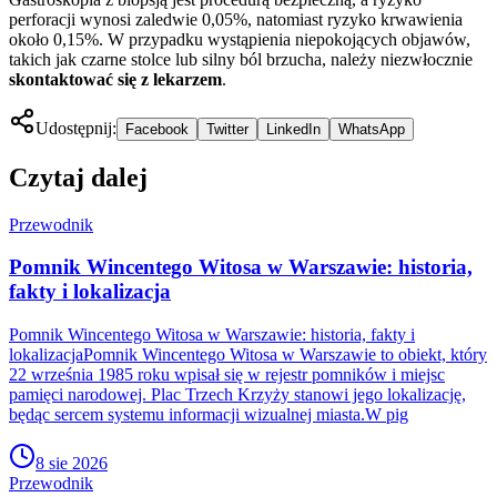
perforacji wynosi zaledwie 0,05%, natomiast ryzyko krwawienia
około 0,15%. W przypadku wystąpienia niepokojących objawów,
takich jak czarne stolce lub silny ból brzucha, należy niezwłocznie
skontaktować się z lekarzem
.
Udostępnij:
Facebook
Twitter
LinkedIn
WhatsApp
Czytaj dalej
Przewodnik
Pomnik Wincentego Witosa w Warszawie: historia,
fakty i lokalizacja
Pomnik Wincentego Witosa w Warszawie: historia, fakty i
lokalizacjaPomnik Wincentego Witosa w Warszawie to obiekt, który
22 września 1985 roku wpisał się w rejestr pomników i miejsc
pamięci narodowej. Plac Trzech Krzyży stanowi jego lokalizację,
będąc sercem systemu informacji wizualnej miasta.W pig
8 sie 2026
Przewodnik