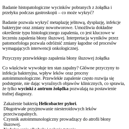
Badanie histopatologiczne wycinków pobranych z żołądka i
przełyku podczas gastroskopii – co może wykryć?
Badanie pozwala wykryć metaplazję jelitową, dysplazję, infekcje
bakteryjne oraz zmiany nowotworowe. Umożliwia dokładne
określenie typu histologicznego zapalenia, co jest kluczowe w
leczeniu zapalenia błony śluzowej. Interpretacja wyników przez
patomorfologa pozwala odróżnić zmiany łagodne od procesów
wymagających interwencji onkologicznej.
Przyczyny przewlekłego zapalenia błony śluzowej żołądka
Co właściwie wywołuje ten stan zapalny? Główne przyczyny to
infekcja bakteryjna, wpływ leków oraz procesy
autoimmunologiczne. Przewlekłe zapalenie często rozwija się
podstępnie, nie dając wyraźnych objawów klinicznych, co sprawia,
że tylko
wycinki z antrum żołądka
pozwalają na postawienie
trafnej diagnozy.
Zakażenie bakterią
Helicobacter pylori
.
Długotrwałe przyjmowanie niesteroidowych leków
przeciwzapalnych.
Czynnik autoimmunologiczny prowadzący do atrofii błony
śluzowej.