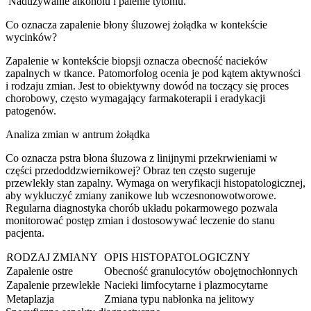
Nadużywanie alkoholu i palenie tytoniu.
Co oznacza zapalenie błony śluzowej żołądka w kontekście
wycinków?
Zapalenie w kontekście biopsji oznacza obecność nacieków
zapalnych w tkance. Patomorfolog ocenia je pod kątem aktywności
i rodzaju zmian. Jest to obiektywny dowód na toczący się proces
chorobowy, często wymagający farmakoterapii i eradykacji
patogenów.
Analiza zmian w antrum żołądka
Co oznacza pstra błona śluzowa z linijnymi przekrwieniami w
części przedoddzwiernikowej? Obraz ten często sugeruje
przewlekły stan zapalny. Wymaga on weryfikacji histopatologicznej,
aby wykluczyć zmiany zanikowe lub wczesnonowotworowe.
Regularna diagnostyka chorób układu pokarmowego pozwala
monitorować postęp zmian i dostosowywać leczenie do stanu
pacjenta.
RODZAJ ZMIANY
OPIS HISTOPATOLOGICZNY
Zapalenie ostre
Obecność granulocytów obojętnochłonnych
Zapalenie przewlekłe
Nacieki limfocytarne i plazmocytarne
Metaplazja
Zmiana typu nabłonka na jelitowy