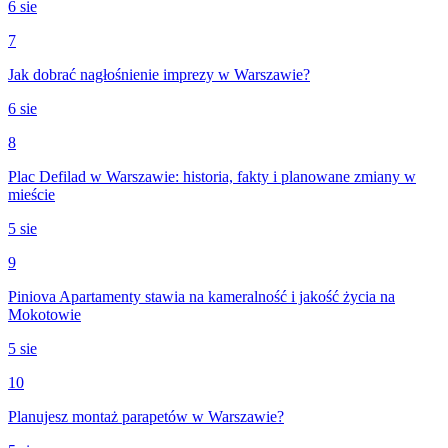
6 sie
7
Jak dobrać nagłośnienie imprezy w Warszawie?
6 sie
8
Plac Defilad w Warszawie: historia, fakty i planowane zmiany w
mieście
5 sie
9
Piniova Apartamenty stawia na kameralność i jakość życia na
Mokotowie
5 sie
10
Planujesz montaż parapetów w Warszawie?