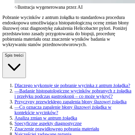
Ilustracja wygenerowana przez AI
Pobranie wycinków z antrum żołądka to standardowa procedura
endoskopowa umożliwiająca histopatologiczną ocenę zmian błony
śluzowej oraz diagnostykę zakażenia Helicobacter pylori. Poniżej
przedstawiono zasady przygotowania do biopsji, procedurę
pobierania materiału oraz znaczenie wyników badania w
wykrywaniu stanów przednowotworowych.
Spis treści
Dlaczego wykonuje się pobranie wycinka z antrum żołądka?
—
Badanie histopatologiczne wycinków pobranych z żołądka
i przełyku podczas gastroskopii – co może wykryć?
Przyczyny przewlekłego zapalenia błony śluzowej żołądka
—
Co oznacza zapalenie błony śluzowej żołądka w
kontekście wycinków?
Analiza zmian w antrum żołądka
Specyficzne aspekty diagnostyczne
Znaczenie prawidłowego pobrania materiału
Najczęściej zadawane pytania