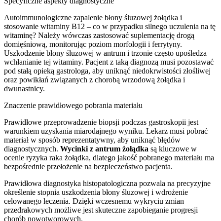
Specyficzne aspekty diagnostyczne
Autoimmunologiczne zapalenie błony śluzowej żołądka i
stosowanie witaminy B12 – co w przypadku silnego uczulenia na tę
witaminę? Należy wówczas zastosować suplementację drogą
domięśniową, monitorując poziom morfologii i ferrytyny.
Uszkodzenie błony śluzowej w antrum i trzonie często upośledza
wchłanianie tej witaminy. Pacjent z taką diagnozą musi pozostawać
pod stałą opieką gastrologa, aby uniknąć niedokrwistości złośliwej
oraz powikłań związanych z chorobą wrzodową żołądka i
dwunastnicy.
Znaczenie prawidłowego pobrania materiału
Prawidłowe przeprowadzenie biopsji podczas gastroskopii jest
warunkiem uzyskania miarodajnego wyniku. Lekarz musi pobrać
materiał w sposób reprezentatywny, aby uniknąć błędów
diagnostycznych.
Wycinki z antrum żołądka
są kluczowe w
ocenie ryzyka raka żołądka, dlatego jakość pobranego materiału ma
bezpośrednie przełożenie na bezpieczeństwo pacjenta.
Prawidłowa diagnostyka histopatologiczna pozwala na precyzyjne
określenie stopnia uszkodzenia błony śluzowej i wdrożenie
celowanego leczenia. Dzięki wczesnemu wykryciu zmian
przedrakowych możliwe jest skuteczne zapobieganie progresji
chorób nowotworowych.