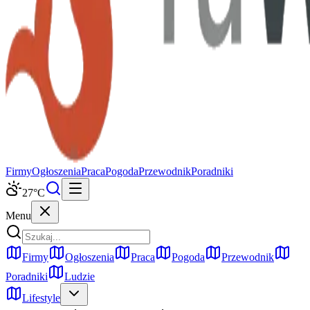
Firmy
Ogłoszenia
Praca
Pogoda
Przewodnik
Poradniki
27
°C
Menu
Firmy
Ogłoszenia
Praca
Pogoda
Przewodnik
Poradniki
Ludzie
Lifestyle