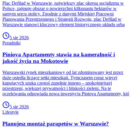
Plac Defilad w Warszawie, największy plac okresu socjalizmu w
Polsce, zajmuje obszar o powierzchni kilkunastu hektarów w
samym sercu stolicy. Zgodnie z danymi Miejskiej Pracowni
Planowania Przestrzennego i Strategii Rozwoju, plac Defilad w
Warszawie stanowi kluczowy element historycznego układu urba
5 sie 2026
Poradniki
Piniova Apartamenty stawia na kameralność i
jakość życia na Mokotowie
Warszawski rynek mieszkaniowy od lat zdominowany jest przez
duże osiedla liczące setki mieszkań. Tymczasem coraz więcej
kupujących szuka czegoś zupełnie innego – spokojniejszej
przestrzeni, większej prywatności i bliskości zieleni. Na te
oczekiwania odpowiada nowa inwestycja Piniova Apartamenty, któ
5 sie 2026
Lifestyle
Planujesz montaż parapetów w Warszawie?