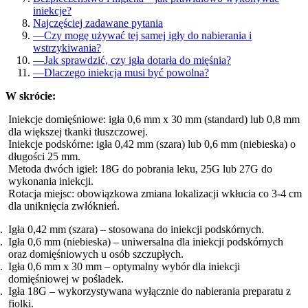
iniekcje?
Najczęściej zadawane pytania
—
Czy mogę używać tej samej igły do nabierania i
wstrzykiwania?
—
Jak sprawdzić, czy igła dotarła do mięśnia?
—
Dlaczego iniekcja musi być powolna?
W skrócie:
Iniekcje domięśniowe: igła 0,6 mm x 30 mm (standard) lub 0,8 mm
dla większej tkanki tłuszczowej.
Iniekcje podskórne: igła 0,42 mm (szara) lub 0,6 mm (niebieska) o
długości 25 mm.
Metoda dwóch igieł: 18G do pobrania leku, 25G lub 27G do
wykonania iniekcji.
Rotacja miejsc: obowiązkowa zmiana lokalizacji wkłucia co 3-4 cm
dla uniknięcia zwłóknień.
Igła 0,42 mm (szara) – stosowana do iniekcji podskórnych.
Igła 0,6 mm (niebieska) – uniwersalna dla iniekcji podskórnych
oraz domięśniowych u osób szczupłych.
Igła 0,6 mm x 30 mm – optymalny wybór dla iniekcji
domięśniowej w pośladek.
Igła 18G – wykorzystywana wyłącznie do nabierania preparatu z
fiolki.