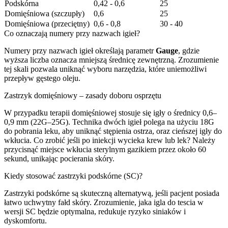
Podskórna
0,42 - 0,6
25
Domięśniowa (szczupły)
0,6
25
Domięśniowa (przeciętny)
0,6 - 0,8
30 - 40
Co oznaczają numery przy nazwach igieł?
Numery przy nazwach igieł określają parametr
Gauge
, gdzie
wyższa liczba oznacza mniejszą średnicę zewnętrzną. Zrozumienie
tej skali pozwala uniknąć wyboru narzędzia, które uniemożliwi
przepływ gęstego oleju.
Zastrzyk domięśniowy – zasady doboru osprzętu
W przypadku terapii domięśniowej stosuje się igły o średnicy 0,6–
0,9 mm (22G–25G). Technika dwóch igieł polega na użyciu 18G
do pobrania leku, aby uniknąć stępienia ostrza, oraz cieńszej igły do
wkłucia. Co zrobić jeśli po iniekcji wycieka krew lub lek? Należy
przycisnąć miejsce wkłucia sterylnym gazikiem przez około 60
sekund, unikając pocierania skóry.
Kiedy stosować zastrzyki podskórne (SC)?
Zastrzyki podskórne są skuteczną alternatywą, jeśli pacjent posiada
łatwo uchwytny fałd skóry. Zrozumienie, jaka igla do tescia w
wersji SC będzie optymalna, redukuje ryzyko siniaków i
dyskomfortu.