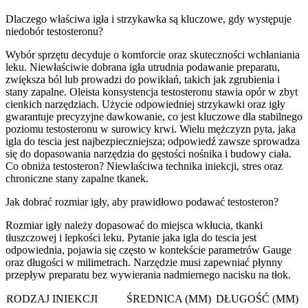
Dlaczego właściwa igła i strzykawka są kluczowe, gdy występuje
niedobór testosteronu?
Wybór sprzętu decyduje o komforcie oraz skuteczności wchłaniania
leku. Niewłaściwie dobrana igła utrudnia podawanie preparatu,
zwiększa ból lub prowadzi do powikłań, takich jak zgrubienia i
stany zapalne. Oleista konsystencja testosteronu stawia opór w zbyt
cienkich narzędziach. Użycie odpowiedniej strzykawki oraz igły
gwarantuje precyzyjne dawkowanie, co jest kluczowe dla stabilnego
poziomu testosteronu w surowicy krwi. Wielu mężczyzn pyta, jaka
igla do tescia jest najbezpieczniejsza; odpowiedź zawsze sprowadza
się do dopasowania narzędzia do gęstości nośnika i budowy ciała.
Co obniża testosteron? Niewłaściwa technika iniekcji, stres oraz
chroniczne stany zapalne tkanek.
Jak dobrać rozmiar igły, aby prawidłowo podawać testosteron?
Rozmiar igły należy dopasować do miejsca wkłucia, tkanki
tłuszczowej i lepkości leku. Pytanie jaka igla do tescia jest
odpowiednia, pojawia się często w kontekście parametrów Gauge
oraz długości w milimetrach. Narzędzie musi zapewniać płynny
przepływ preparatu bez wywierania nadmiernego nacisku na tłok.
RODZAJ INIEKCJI
ŚREDNICA (MM)
DŁUGOŚĆ (MM)