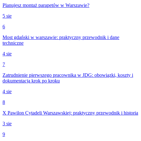
Planujesz montaż parapetów w Warszawie?
5 sie
6
Most gdański w warszawie: praktyczny przewodnik i dane
techniczne
4 sie
7
Zatrudnienie pierwszego pracownika w JDG: obowiązki, koszty i
dokumentacja krok po kroku
4 sie
8
X Pawilon Cytadeli Warszawskiej: praktyczny przewodnik i historia
3 sie
9