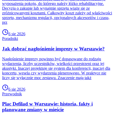
wyposażenia pokoju, do którego należy łóżko rehabilitacyjne.
Decyzja o zakupie lub wynajmie sprzętu wiąże się ze
zróżnicowanymi kosztami. Całkowity koszt zależy od właściwości
sprzętu, mechanizmu regulacji, opcjonalnych akcesoriów i czasu,
prz
6 sie 2026
Poradniki
Jak dobrać nagłośnienie imprezy w Warszawie?
Nagłośnienie imprezy powinno być dopasowane do rodzaju
wydarzenia, liczby uczestników, wielkości przestrzeni oraz jej
akustyki. Inaczej projektuje się system dla konferencji, inaczej dla
koncertu, wesela czy wydarzenia plenerowego. W praktyce nie
liczy się wyłącznie moc zestawu. Znaczenie mają takż
6 sie 2026
Przewodnik
Plac Defilad w Warszawie: historia, fakty i
planowane zmiany w mieście