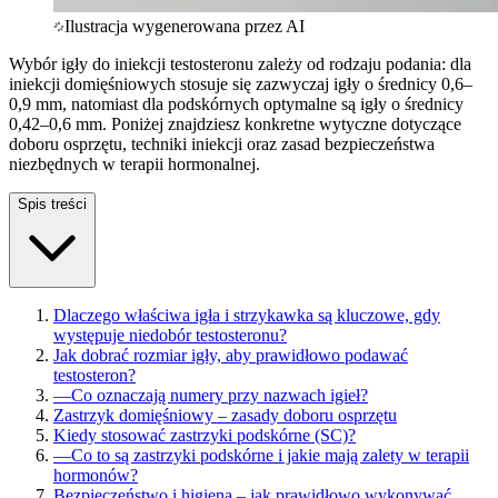
Ilustracja wygenerowana przez AI
Wybór igły do iniekcji testosteronu zależy od rodzaju podania: dla
iniekcji domięśniowych stosuje się zazwyczaj igły o średnicy 0,6–
0,9 mm, natomiast dla podskórnych optymalne są igły o średnicy
0,42–0,6 mm. Poniżej znajdziesz konkretne wytyczne dotyczące
doboru osprzętu, techniki iniekcji oraz zasad bezpieczeństwa
niezbędnych w terapii hormonalnej.
Spis treści
Dlaczego właściwa igła i strzykawka są kluczowe, gdy
występuje niedobór testosteronu?
Jak dobrać rozmiar igły, aby prawidłowo podawać
testosteron?
—
Co oznaczają numery przy nazwach igieł?
Zastrzyk domięśniowy – zasady doboru osprzętu
Kiedy stosować zastrzyki podskórne (SC)?
—
Co to są zastrzyki podskórne i jakie mają zalety w terapii
hormonów?
Bezpieczeństwo i higiena – jak prawidłowo wykonywać