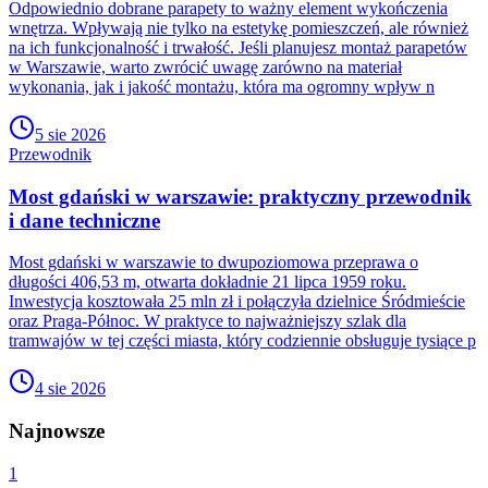
Odpowiednio dobrane parapety to ważny element wykończenia
wnętrza. Wpływają nie tylko na estetykę pomieszczeń, ale również
na ich funkcjonalność i trwałość. Jeśli planujesz montaż parapetów
w Warszawie, warto zwrócić uwagę zarówno na materiał
wykonania, jak i jakość montażu, która ma ogromny wpływ n
5 sie 2026
Przewodnik
Most gdański w warszawie: praktyczny przewodnik
i dane techniczne
Most gdański w warszawie to dwupoziomowa przeprawa o
długości 406,53 m, otwarta dokładnie 21 lipca 1959 roku.
Inwestycja kosztowała 25 mln zł i połączyła dzielnice Śródmieście
oraz Praga-Północ. W praktyce to najważniejszy szlak dla
tramwajów w tej części miasta, który codziennie obsługuje tysiące p
4 sie 2026
Najnowsze
1