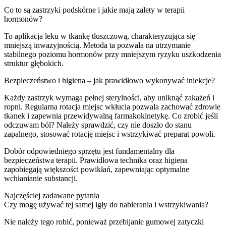
Co to są zastrzyki podskórne i jakie mają zalety w terapii
hormonów?
To aplikacja leku w tkankę tłuszczową, charakteryzująca się
mniejszą inwazyjnością. Metoda ta pozwala na utrzymanie
stabilnego poziomu hormonów przy mniejszym ryzyku uszkodzenia
struktur głębokich.
Bezpieczeństwo i higiena – jak prawidłowo wykonywać iniekcje?
Każdy zastrzyk wymaga pełnej sterylności, aby uniknąć zakażeń i
ropni. Regularna rotacja miejsc wkłucia pozwala zachować zdrowie
tkanek i zapewnia przewidywalną farmakokinetykę. Co zrobić jeśli
odczuwam ból? Należy sprawdzić, czy nie doszło do stanu
zapalnego, stosować rotację miejsc i wstrzykiwać preparat powoli.
Dobór odpowiedniego sprzętu jest fundamentalny dla
bezpieczeństwa terapii. Prawidłowa technika oraz higiena
zapobiegają większości powikłań, zapewniając optymalne
wchłanianie substancji.
Najczęściej zadawane pytania
Czy mogę używać tej samej igły do nabierania i wstrzykiwania?
Nie należy tego robić, ponieważ przebijanie gumowej zatyczki