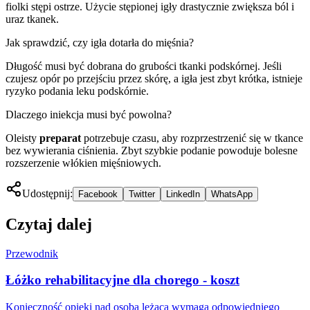
fiolki stępi ostrze. Użycie stępionej igły drastycznie zwiększa ból i
uraz tkanek.
Jak sprawdzić, czy igła dotarła do mięśnia?
Długość musi być dobrana do grubości tkanki podskórnej. Jeśli
czujesz opór po przejściu przez skórę, a igła jest zbyt krótka, istnieje
ryzyko podania leku podskórnie.
Dlaczego iniekcja musi być powolna?
Oleisty
preparat
potrzebuje czasu, aby rozprzestrzenić się w tkance
bez wywierania ciśnienia. Zbyt szybkie podanie powoduje bolesne
rozszerzenie włókien mięśniowych.
Udostępnij:
Facebook
Twitter
LinkedIn
WhatsApp
Czytaj dalej
Przewodnik
Łóżko rehabilitacyjne dla chorego - koszt
Konieczność opieki nad osobą leżącą wymaga odpowiedniego