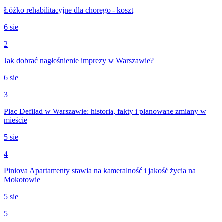
Łóżko rehabilitacyjne dla chorego - koszt
6 sie
2
Jak dobrać nagłośnienie imprezy w Warszawie?
6 sie
3
Plac Defilad w Warszawie: historia, fakty i planowane zmiany w
mieście
5 sie
4
Piniova Apartamenty stawia na kameralność i jakość życia na
Mokotowie
5 sie
5