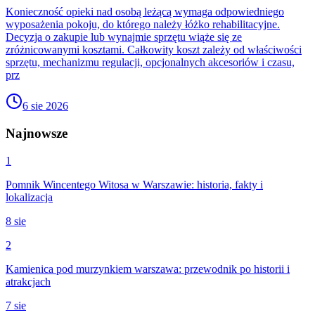
Konieczność opieki nad osobą leżącą wymaga odpowiedniego
wyposażenia pokoju, do którego należy łóżko rehabilitacyjne.
Decyzja o zakupie lub wynajmie sprzętu wiąże się ze
zróżnicowanymi kosztami. Całkowity koszt zależy od właściwości
sprzętu, mechanizmu regulacji, opcjonalnych akcesoriów i czasu,
prz
6 sie 2026
Najnowsze
1
Pomnik Wincentego Witosa w Warszawie: historia, fakty i
lokalizacja
8 sie
2
Kamienica pod murzynkiem warszawa: przewodnik po historii i
atrakcjach
7 sie