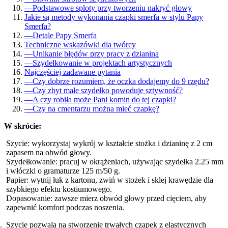
—
Podstawowe sploty przy tworzeniu nakryć głowy
Jakie są metody wykonania czapki smerfa w stylu Papy
Smerfa?
—
Detale Papy Smerfa
Techniczne wskazówki dla twórcy
—
Unikanie błędów przy pracy z dzianiną
—
Szydełkowanie w projektach artystycznych
Najczęściej zadawane pytania
—
Czy dobrze rozumiem, że oczka dodajemy do 9 rzędu?
—
Czy zbyt małe szydełko powoduje sztywność?
—
A czy robiła może Pani komin do tej czapki?
—
Czy na cmentarzu można mieć czapkę?
W skrócie:
Szycie: wykorzystaj wykrój w kształcie stożka i dzianinę z 2 cm
zapasem na obwód głowy.
Szydełkowanie: pracuj w okrążeniach, używając szydełka 2.25 mm
i włóczki o gramaturze 125 m/50 g.
Papier: wytnij łuk z kartonu, zwiń w stożek i sklej krawędzie dla
szybkiego efektu kostiumowego.
Dopasowanie: zawsze mierz obwód głowy przed cięciem, aby
zapewnić komfort podczas noszenia.
Szycie pozwala na stworzenie trwałych czapek z elastycznych