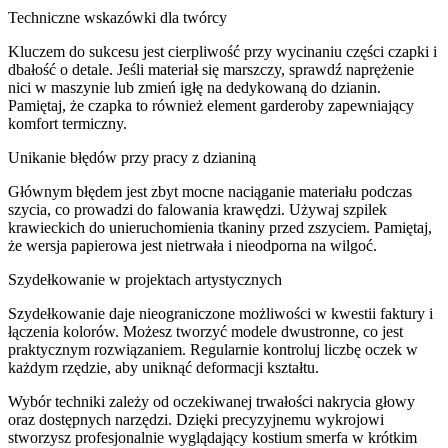
Techniczne wskazówki dla twórcy
Kluczem do sukcesu jest cierpliwość przy wycinaniu części czapki i
dbałość o detale. Jeśli materiał się marszczy, sprawdź naprężenie
nici w maszynie lub zmień igłę na dedykowaną do dzianin.
Pamiętaj, że czapka to również element garderoby zapewniający
komfort termiczny.
Unikanie błędów przy pracy z dzianiną
Głównym błędem jest zbyt mocne naciąganie materiału podczas
szycia, co prowadzi do falowania krawędzi. Używaj szpilek
krawieckich do unieruchomienia tkaniny przed zszyciem. Pamiętaj,
że wersja papierowa jest nietrwała i nieodporna na wilgoć.
Szydełkowanie w projektach artystycznych
Szydełkowanie daje nieograniczone możliwości w kwestii faktury i
łączenia kolorów. Możesz tworzyć modele dwustronne, co jest
praktycznym rozwiązaniem. Regularnie kontroluj liczbę oczek w
każdym rzędzie, aby uniknąć deformacji kształtu.
Wybór techniki zależy od oczekiwanej trwałości nakrycia głowy
oraz dostępnych narzędzi. Dzięki precyzyjnemu wykrojowi
stworzysz profesjonalnie wyglądający kostium smerfa w krótkim