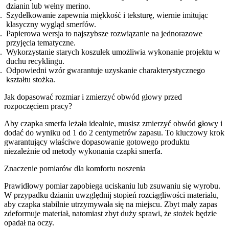
dzianin lub wełny merino.
Szydełkowanie zapewnia miękkość i teksturę, wiernie imitując
klasyczny wygląd smerfów.
Papierowa wersja to najszybsze rozwiązanie na jednorazowe
przyjęcia tematyczne.
Wykorzystanie starych koszulek umożliwia wykonanie projektu w
duchu recyklingu.
Odpowiedni wzór gwarantuje uzyskanie charakterystycznego
kształtu stożka.
Jak dopasować rozmiar i zmierzyć obwód głowy przed
rozpoczęciem pracy?
Aby czapka smerfa leżała idealnie, musisz zmierzyć obwód głowy i
dodać do wyniku od 1 do 2 centymetrów zapasu. To kluczowy krok
gwarantujący właściwe dopasowanie gotowego produktu
niezależnie od metody wykonania czapki smerfa.
Znaczenie pomiarów dla komfortu noszenia
Prawidłowy pomiar zapobiega uciskaniu lub zsuwaniu się wyrobu.
W przypadku dzianin uwzględnij stopień rozciągliwości materiału,
aby czapka stabilnie utrzymywała się na miejscu. Zbyt mały zapas
zdeformuje materiał, natomiast zbyt duży sprawi, że stożek będzie
opadał na oczy.