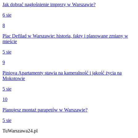
Jak dobrać nagłośnienie imprezy w Warszawie?
6 sie
8
Plac Defilad w Warszawie: historia, fakty i planowane zmiany w
mieście
5 sie
9
Piniova Apartamenty stawia na kameralność i jakość życia na
Mokotowie
5 sie
10
Planujesz montaż parapetów w Warszawie?
5 sie
Tu
Warszawa24.pl