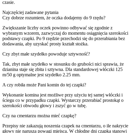
czasie.
Najczęściej zadawane pytania
Czy dobrze rozumiem, że oczka dodajemy do 9 rzędu?
Zwiększanie liczby oczek powinno odbywać się zgodnie z
wybranym wzorem, zazwyczaj do momentu osiągnięcia szerokości
podstawy czapki. Po 9 rzędzie przechodzi się do przerabiania bez
dodawania, aby uzyskać prosty kształt stożka.
Czy zbyt małe szydełko powoduje sztywność?
Tak, zbyt małe szydełko w stosunku do grubości nici sprawia, że
dzianina staje się zbita i sztywna. Dla standardowej włóczki 125
m/50 g optymalne jest szydełko 2.25 mm.
A czy robiła może Pani komin do tej czapki?
Wykonanie komina jest możliwe przy użyciu tej samej włóczki i
ściegu co w przypadku czapki. Wystarczy przerabiać prostokąt o
szerokości obwodu głowy i zszyć go w tubę.
Czy na cmentarzu można mieć czapkę?
Przepisy nie zakazują noszenia czapek na cmentarzu, o ile nakrycie
głowy nie narusza powagi miejsca. W chłodne dni czapka stanowi