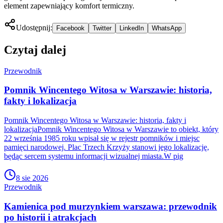
element zapewniający komfort termiczny.
Udostępnij:
Facebook
Twitter
LinkedIn
WhatsApp
Czytaj dalej
Przewodnik
Pomnik Wincentego Witosa w Warszawie: historia,
fakty i lokalizacja
Pomnik Wincentego Witosa w Warszawie: historia, fakty i
lokalizacjaPomnik Wincentego Witosa w Warszawie to obiekt, który
22 września 1985 roku wpisał się w rejestr pomników i miejsc
pamięci narodowej. Plac Trzech Krzyży stanowi jego lokalizację,
będąc sercem systemu informacji wizualnej miasta.W pig
8 sie 2026
Przewodnik
Kamienica pod murzynkiem warszawa: przewodnik
po historii i atrakcjach