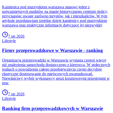
Kamienica pod murzynkiem warszawa stanowi jeden z
najważniejszych punktów na mapie historycznego centrum stolicy,
przyciągając uwagę zarówno turystów, jak i mieszkańców. W tym
artykule przedstawiam rzetelne dzieje kamienicy pod murzynkiem
warszawa oraz praktyczne informacje dotyczące jej niezwykłej
7 sie 2026
Lifestyle
Firmy przeprowadzkowe w Warszawie - ranking
Organizacja przeprowadzki w Warszawie wymaga czegoś więcej
niż znalezienia samochodu dostawczego z kierowcą. W stołecznych
realiach o powodzeniu całego przedsięwzięcia często decyduje
elastyczne dostosowanie do miejscowych uwarunkowań.
Niewłaściwy wybór wykonawcy grozi kosztownymi przestojami w
prac
7 sie 2026
Lifestyle
Ranking firm przeprowadzkowych w Warszawie