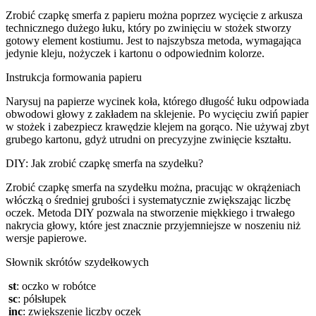
Zrobić czapkę smerfa z papieru można poprzez wycięcie z arkusza
technicznego dużego łuku, który po zwinięciu w stożek stworzy
gotowy element kostiumu. Jest to najszybsza metoda, wymagająca
jedynie kleju, nożyczek i kartonu o odpowiednim kolorze.
Instrukcja formowania papieru
Narysuj na papierze wycinek koła, którego długość łuku odpowiada
obwodowi głowy z zakładem na sklejenie. Po wycięciu zwiń papier
w stożek i zabezpiecz krawędzie klejem na gorąco. Nie używaj zbyt
grubego kartonu, gdyż utrudni on precyzyjne zwinięcie kształtu.
DIY: Jak zrobić czapkę smerfa na szydełku?
Zrobić czapkę smerfa na szydełku można, pracując w okrążeniach
włóczką o średniej grubości i systematycznie zwiększając liczbę
oczek. Metoda DIY pozwala na stworzenie miękkiego i trwałego
nakrycia głowy, które jest znacznie przyjemniejsze w noszeniu niż
wersje papierowe.
Słownik skrótów szydełkowych
st
: oczko w robótce
sc
: półsłupek
inc
: zwiększenie liczby oczek