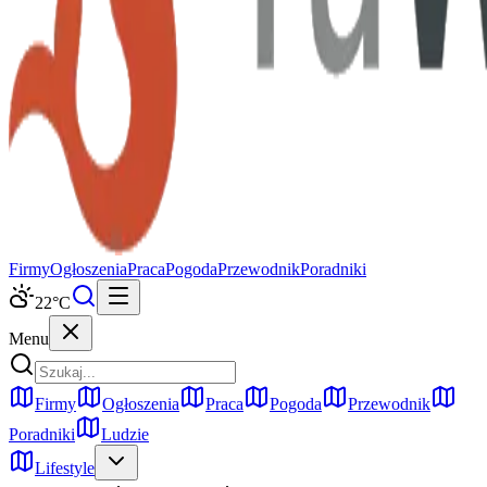
Firmy
Ogłoszenia
Praca
Pogoda
Przewodnik
Poradniki
22
°C
Menu
Firmy
Ogłoszenia
Praca
Pogoda
Przewodnik
Poradniki
Ludzie
Lifestyle