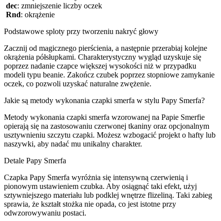
dec
: zmniejszenie liczby oczek
Rnd
: okrążenie
Podstawowe sploty przy tworzeniu nakryć głowy
Zacznij od magicznego pierścienia, a następnie przerabiaj kolejne
okrążenia półsłupkami. Charakterystyczny wygląd uzyskuje się
poprzez nadanie czapce większej wysokości niż w przypadku
modeli typu beanie. Zakończ czubek poprzez stopniowe zamykanie
oczek, co pozwoli uzyskać naturalne zwężenie.
Jakie są metody wykonania czapki smerfa w stylu Papy Smerfa?
Metody wykonania czapki smerfa wzorowanej na Papie Smerfie
opierają się na zastosowaniu czerwonej tkaniny oraz opcjonalnym
usztywnieniu szczytu czapki. Możesz wzbogacić projekt o hafty lub
naszywki, aby nadać mu unikalny charakter.
Detale Papy Smerfa
Czapka Papy Smerfa wyróżnia się intensywną czerwienią i
pionowym ustawieniem czubka. Aby osiągnąć taki efekt, użyj
sztywniejszego materiału lub podklej wnętrze flizeliną. Taki zabieg
sprawia, że kształt stożka nie opada, co jest istotne przy
odwzorowywaniu postaci.