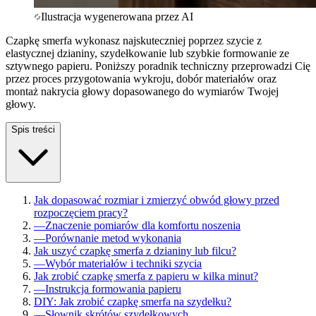
Ilustracja wygenerowana przez AI
Czapkę smerfa wykonasz najskuteczniej poprzez szycie z
elastycznej dzianiny, szydełkowanie lub szybkie formowanie ze
sztywnego papieru. Poniższy poradnik techniczny przeprowadzi Cię
przez proces przygotowania wykroju, dobór materiałów oraz
montaż nakrycia głowy dopasowanego do wymiarów Twojej
głowy.
Spis treści
Jak dopasować rozmiar i zmierzyć obwód głowy przed
rozpoczęciem pracy?
—
Znaczenie pomiarów dla komfortu noszenia
—
Porównanie metod wykonania
Jak uszyć czapkę smerfa z dzianiny lub filcu?
—
Wybór materiałów i techniki szycia
Jak zrobić czapkę smerfa z papieru w kilka minut?
—
Instrukcja formowania papieru
DIY: Jak zrobić czapkę smerfa na szydełku?
—
Słownik skrótów szydełkowych