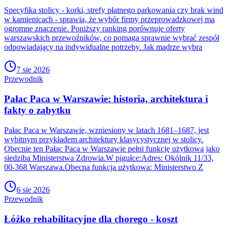
Specyfika stolicy - korki, strefy płatnego parkowania czy brak wind
w kamienicach - sprawia, że wybór firmy przeprowadzkowej ma
ogromne znaczenie. Poniższy ranking porównuje oferty
warszawskich przewoźników, co pomaga sprawnie wybrać zespół
odpowiadający na indywidualne potrzeby. Jak mądrze wybra
7 sie 2026
Przewodnik
Pałac Paca w Warszawie: historia, architektura i
fakty o zabytku
Pałac Paca w Warszawie, wzniesiony w latach 1681–1687, jest
wybitnym przykładem architektury klasycystycznej w stolicy.
Obecnie ten Pałac Paca w Warszawie pełni funkcję użytkową jako
siedziba Ministerstwa Zdrowia.W pigułce:Adres: Okólnik 11/33,
00-368 Warszawa.Obecna funkcja użytkowa: Ministerstwo Z
6 sie 2026
Przewodnik
Łóżko rehabilitacyjne dla chorego - koszt