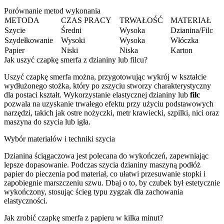
Porównanie metod wykonania
METODA
CZAS PRACY
TRWAŁOŚĆ
MATERIAŁ
Szycie
Średni
Wysoka
Dzianina/Filc
Szydełkowanie
Wysoki
Wysoka
Włóczka
Papier
Niski
Niska
Karton
Jak uszyć czapkę smerfa z dzianiny lub filcu?
Uszyć czapkę smerfa można, przygotowując wykrój w kształcie
wydłużonego stożka, który po zszyciu stworzy charakterystyczny
dla postaci kształt. Wykorzystanie elastycznej dzianiny lub
filc
pozwala na uzyskanie trwałego efektu przy użyciu podstawowych
narzędzi, takich jak ostre nożyczki, metr krawiecki, szpilki, nici oraz
maszyna do szycia lub igła.
Wybór materiałów i techniki szycia
Dzianina ściągaczowa jest polecana do wykończeń, zapewniając
lepsze dopasowanie. Podczas szycia dzianiny maszyną podłóż
papier do pieczenia pod materiał, co ułatwi przesuwanie stopki i
zapobiegnie marszczeniu szwu. Dbaj o to, by czubek był estetycznie
wykończony, stosując ścieg typu zygzak dla zachowania
elastyczności.
Jak zrobić czapkę smerfa z papieru w kilka minut?