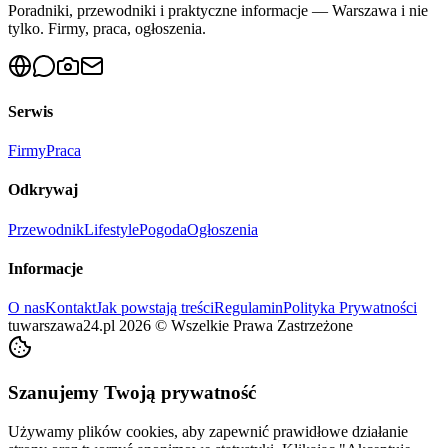
Poradniki, przewodniki i praktyczne informacje — Warszawa i nie
tylko. Firmy, praca, ogłoszenia.
Serwis
Firmy
Praca
Odkrywaj
Przewodnik
Lifestyle
Pogoda
Ogłoszenia
Informacje
O nas
Kontakt
Jak powstają treści
Regulamin
Polityka Prywatności
tuwarszawa24.pl
2026
©
Wszelkie Prawa Zastrzeżone
Szanujemy Twoją prywatność
Używamy plików cookies, aby zapewnić prawidłowe działanie