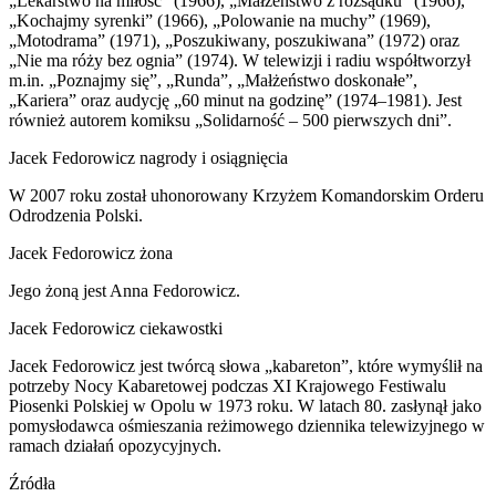
„Lekarstwo na miłość” (1966), „Małżeństwo z rozsądku” (1966),
„Kochajmy syrenki” (1966), „Polowanie na muchy” (1969),
„Motodrama” (1971), „Poszukiwany, poszukiwana” (1972) oraz
„Nie ma róży bez ognia” (1974). W telewizji i radiu współtworzył
m.in. „Poznajmy się”, „Runda”, „Małżeństwo doskonałe”,
„Kariera” oraz audycję „60 minut na godzinę” (1974–1981). Jest
również autorem komiksu „Solidarność – 500 pierwszych dni”.
Jacek Fedorowicz nagrody i osiągnięcia
W 2007 roku został uhonorowany Krzyżem Komandorskim Orderu
Odrodzenia Polski.
Jacek Fedorowicz żona
Jego żoną jest Anna Fedorowicz.
Jacek Fedorowicz ciekawostki
Jacek Fedorowicz jest twórcą słowa „kabareton”, które wymyślił na
potrzeby Nocy Kabaretowej podczas XI Krajowego Festiwalu
Piosenki Polskiej w Opolu w 1973 roku. W latach 80. zasłynął jako
pomysłodawca ośmieszania reżimowego dziennika telewizyjnego w
ramach działań opozycyjnych.
Źródła