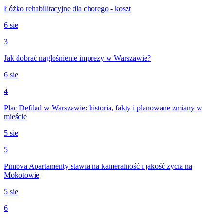
Łóżko rehabilitacyjne dla chorego - koszt
6 sie
3
Jak dobrać nagłośnienie imprezy w Warszawie?
6 sie
4
Plac Defilad w Warszawie: historia, fakty i planowane zmiany w
mieście
5 sie
5
Piniova Apartamenty stawia na kameralność i jakość życia na
Mokotowie
5 sie
6