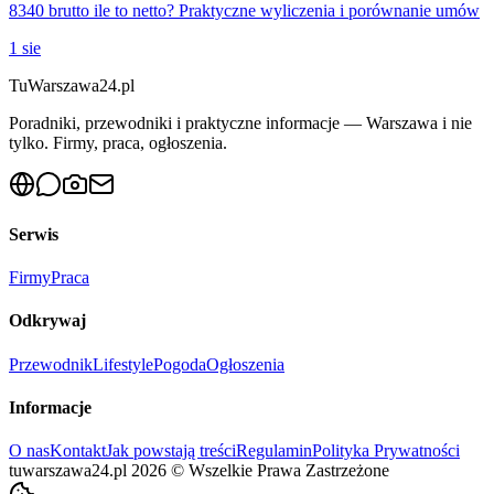
8340 brutto ile to netto? Praktyczne wyliczenia i porównanie umów
1 sie
Tu
Warszawa24.pl
Poradniki, przewodniki i praktyczne informacje — Warszawa i nie
tylko. Firmy, praca, ogłoszenia.
Serwis
Firmy
Praca
Odkrywaj
Przewodnik
Lifestyle
Pogoda
Ogłoszenia
Informacje
O nas
Kontakt
Jak powstają treści
Regulamin
Polityka Prywatności
tuwarszawa24.pl
2026
©
Wszelkie Prawa Zastrzeżone