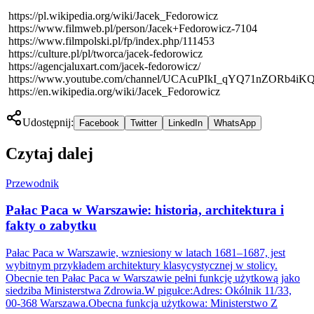
https://pl.wikipedia.org/wiki/Jacek_Fedorowicz
https://www.filmweb.pl/person/Jacek+Fedorowicz-7104
https://www.filmpolski.pl/fp/index.php/111453
https://culture.pl/pl/tworca/jacek-fedorowicz
https://agencjaluxart.com/jacek-fedorowicz/
https://www.youtube.com/channel/UCAcuPIkI_qYQ71nZORb4iK
https://en.wikipedia.org/wiki/Jacek_Fedorowicz
Udostępnij:
Facebook
Twitter
LinkedIn
WhatsApp
Czytaj dalej
Przewodnik
Pałac Paca w Warszawie: historia, architektura i
fakty o zabytku
Pałac Paca w Warszawie, wzniesiony w latach 1681–1687, jest
wybitnym przykładem architektury klasycystycznej w stolicy.
Obecnie ten Pałac Paca w Warszawie pełni funkcję użytkową jako
siedziba Ministerstwa Zdrowia.W pigułce:Adres: Okólnik 11/33,
00-368 Warszawa.Obecna funkcja użytkowa: Ministerstwo Z