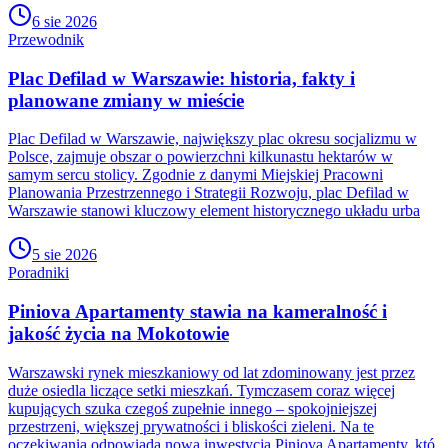
6 sie 2026
Przewodnik
Plac Defilad w Warszawie: historia, fakty i
planowane zmiany w mieście
Plac Defilad w Warszawie, największy plac okresu socjalizmu w
Polsce, zajmuje obszar o powierzchni kilkunastu hektarów w
samym sercu stolicy. Zgodnie z danymi Miejskiej Pracowni
Planowania Przestrzennego i Strategii Rozwoju, plac Defilad w
Warszawie stanowi kluczowy element historycznego układu urba
5 sie 2026
Poradniki
Piniova Apartamenty stawia na kameralność i
jakość życia na Mokotowie
Warszawski rynek mieszkaniowy od lat zdominowany jest przez
duże osiedla liczące setki mieszkań. Tymczasem coraz więcej
kupujących szuka czegoś zupełnie innego – spokojniejszej
przestrzeni, większej prywatności i bliskości zieleni. Na te
oczekiwania odpowiada nowa inwestycja Piniova Apartamenty, któ