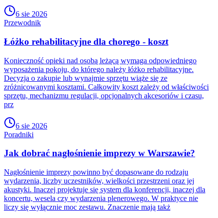
6 sie 2026
Przewodnik
Łóżko rehabilitacyjne dla chorego - koszt
Konieczność opieki nad osobą leżącą wymaga odpowiedniego
wyposażenia pokoju, do którego należy łóżko rehabilitacyjne.
Decyzja o zakupie lub wynajmie sprzętu wiąże się ze
zróżnicowanymi kosztami. Całkowity koszt zależy od właściwości
sprzętu, mechanizmu regulacji, opcjonalnych akcesoriów i czasu,
prz
6 sie 2026
Poradniki
Jak dobrać nagłośnienie imprezy w Warszawie?
Nagłośnienie imprezy powinno być dopasowane do rodzaju
wydarzenia, liczby uczestników, wielkości przestrzeni oraz jej
akustyki. Inaczej projektuje się system dla konferencji, inaczej dla
koncertu, wesela czy wydarzenia plenerowego. W praktyce nie
liczy się wyłącznie moc zestawu. Znaczenie mają takż