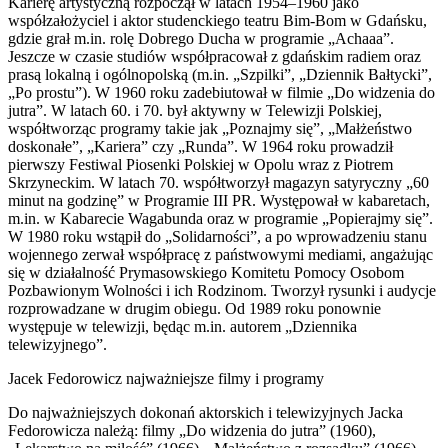
Karierę artystyczną rozpoczął w latach 1954–1960 jako
współzałożyciel i aktor studenckiego teatru Bim-Bom w Gdańsku,
gdzie grał m.in. rolę Dobrego Ducha w programie „Achaaa”.
Jeszcze w czasie studiów współpracował z gdańskim radiem oraz
prasą lokalną i ogólnopolską (m.in. „Szpilki”, „Dziennik Bałtycki”,
„Po prostu”). W 1960 roku zadebiutował w filmie „Do widzenia do
jutra”. W latach 60. i 70. był aktywny w Telewizji Polskiej,
współtworząc programy takie jak „Poznajmy się”, „Małżeństwo
doskonałe”, „Kariera” czy „Runda”. W 1964 roku prowadził
pierwszy Festiwal Piosenki Polskiej w Opolu wraz z Piotrem
Skrzyneckim. W latach 70. współtworzył magazyn satyryczny „60
minut na godzinę” w Programie III PR. Występował w kabaretach,
m.in. w Kabarecie Wagabunda oraz w programie „Popierajmy się”.
W 1980 roku wstąpił do „Solidarności”, a po wprowadzeniu stanu
wojennego zerwał współpracę z państwowymi mediami, angażując
się w działalność Prymasowskiego Komitetu Pomocy Osobom
Pozbawionym Wolności i ich Rodzinom. Tworzył rysunki i audycje
rozprowadzane w drugim obiegu. Od 1989 roku ponownie
występuje w telewizji, będąc m.in. autorem „Dziennika
telewizyjnego”.
Jacek Fedorowicz najważniejsze filmy i programy
Do najważniejszych dokonań aktorskich i telewizyjnych Jacka
Fedorowicza należą: filmy „Do widzenia do jutra” (1960),