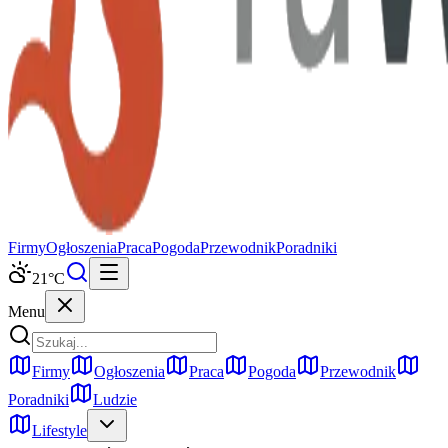
Firmy
Ogłoszenia
Praca
Pogoda
Przewodnik
Poradniki
21
°C
Menu
Firmy
Ogłoszenia
Praca
Pogoda
Przewodnik
Poradniki
Ludzie
Lifestyle