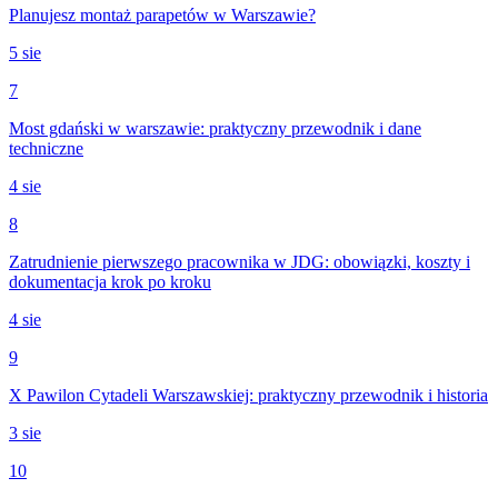
Planujesz montaż parapetów w Warszawie?
5 sie
7
Most gdański w warszawie: praktyczny przewodnik i dane
techniczne
4 sie
8
Zatrudnienie pierwszego pracownika w JDG: obowiązki, koszty i
dokumentacja krok po kroku
4 sie
9
X Pawilon Cytadeli Warszawskiej: praktyczny przewodnik i historia
3 sie
10