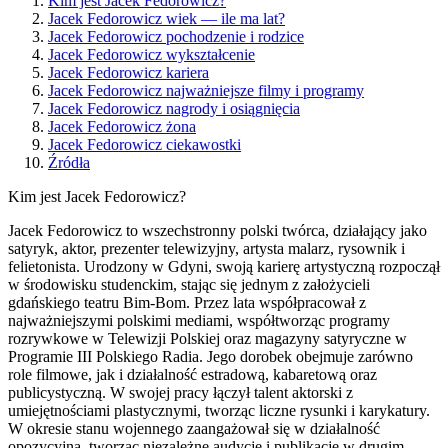
Kim jest Jacek Fedorowicz?
Jacek Fedorowicz wiek — ile ma lat?
Jacek Fedorowicz pochodzenie i rodzice
Jacek Fedorowicz wykształcenie
Jacek Fedorowicz kariera
Jacek Fedorowicz najważniejsze filmy i programy
Jacek Fedorowicz nagrody i osiągnięcia
Jacek Fedorowicz żona
Jacek Fedorowicz ciekawostki
Źródła
Kim jest Jacek Fedorowicz?
Jacek Fedorowicz to wszechstronny polski twórca, działający jako
satyryk, aktor, prezenter telewizyjny, artysta malarz, rysownik i
felietonista. Urodzony w Gdyni, swoją karierę artystyczną rozpoczął
w środowisku studenckim, stając się jednym z założycieli
gdańskiego teatru Bim-Bom. Przez lata współpracował z
najważniejszymi polskimi mediami, współtworząc programy
rozrywkowe w Telewizji Polskiej oraz magazyny satyryczne w
Programie III Polskiego Radia. Jego dorobek obejmuje zarówno
role filmowe, jak i działalność estradową, kabaretową oraz
publicystyczną. W swojej pracy łączył talent aktorski z
umiejętnościami plastycznymi, tworząc liczne rysunki i karykatury.
W okresie stanu wojennego zaangażował się w działalność
opozycyjną, tworząc niezależne audycje i publikacje w drugim