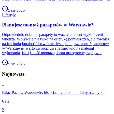
5 sie 2026
Lifestyle
Planujesz montaż parapetów w Warszawie?
Odpowiednio dobrane parapety to ważny element wykończenia
wnętrza. Wpływają nie tylko na estetykę pomieszczeń, ale również
na ich funkcjonalność i trwałość. Jeśli planujesz montaż parapetów
w Warszawie, warto zwrócić uwagę zarówno na materiał
wykonania, jak i jakość montażu, która ma ogromny wpływ n
5 sie 2026
Najnowsze
1
Pałac Paca w Warszawie: historia, architektura i fakty o zabytku
6 sie
2