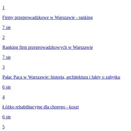
1
Firmy przeprowadzkowe w Warszawie - ranking
7 sie
2
Ranking firm przeprowadzkowych w Warszawie
7 sie
3
Pałac Paca w Warszawie: historia, architektura i fakty o zabytku
6 sie
4
Łóżko rehabilitacyjne dla chorego - koszt
6 sie
5