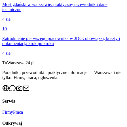
Most gdański w warszawie: praktyczny przewodnik i dane
techniczne
4 sie
10
Zatrudnienie pierwszego pracownika w JDG: obowiązki, koszty i
dokumentacja krok po kroku
4 sie
Tu
Warszawa24.pl
Poradniki, przewodniki i praktyczne informacje — Warszawa i nie
tylko. Firmy, praca, ogłoszenia.
Serwis
Firmy
Praca
Odkrywaj