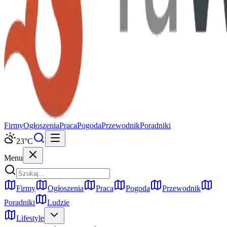
Firmy
Ogłoszenia
Praca
Pogoda
Przewodnik
Poradniki
23
°C
Menu
Firmy
Ogłoszenia
Praca
Pogoda
Przewodnik
Poradniki
Ludzie
Lifestyle