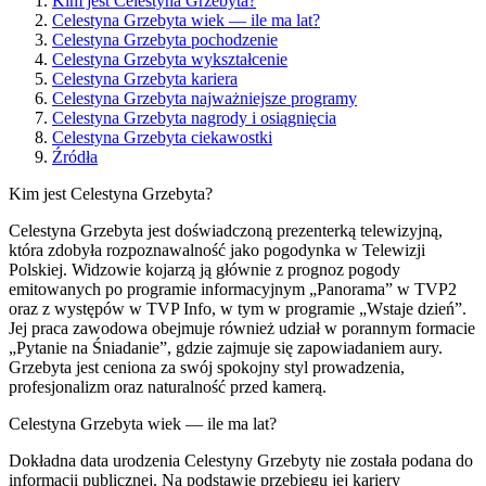
Kim jest Celestyna Grzebyta?
Celestyna Grzebyta wiek — ile ma lat?
Celestyna Grzebyta pochodzenie
Celestyna Grzebyta wykształcenie
Celestyna Grzebyta kariera
Celestyna Grzebyta najważniejsze programy
Celestyna Grzebyta nagrody i osiągnięcia
Celestyna Grzebyta ciekawostki
Źródła
Kim jest Celestyna Grzebyta?
Celestyna Grzebyta jest doświadczoną prezenterką telewizyjną,
która zdobyła rozpoznawalność jako pogodynka w Telewizji
Polskiej. Widzowie kojarzą ją głównie z prognoz pogody
emitowanych po programie informacyjnym „Panorama” w TVP2
oraz z występów w TVP Info, w tym w programie „Wstaje dzień”.
Jej praca zawodowa obejmuje również udział w porannym formacie
„Pytanie na Śniadanie”, gdzie zajmuje się zapowiadaniem aury.
Grzebyta jest ceniona za swój spokojny styl prowadzenia,
profesjonalizm oraz naturalność przed kamerą.
Celestyna Grzebyta wiek — ile ma lat?
Dokładna data urodzenia Celestyny Grzebyty nie została podana do
informacji publicznej. Na podstawie przebiegu jej kariery