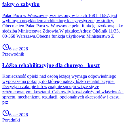
fakty o zabytku
Pałac Paca w Warszawie, wzniesiony w latach 1681–1687, jest
wybitnym przykładem architektury klasycystycznej w stolicy.
Obecnie ten Pałac Paca w Warszawie pełni funkcję użytkową jako
siedziba Ministerstwa Zdrowia.W pigułce:Adres: Okólnik 11/33,
00-368 Warszawa.Obecna funkcja użytkowa: Ministerstwo Z
6 sie 2026
Przewodnik
Łóżko rehabilitacyjne dla chorego - koszt
Konieczność opieki nad osobą leżącą wymaga odpowiedniego
wyposażenia pokoju, do którego należy łóżko rehabilitacyjne.
Decyzja o zakupie lub wynajmie sprzętu wiąże się ze
zróżnicowanymi kosztami. Całkowity koszt zależy od właściwości
sprzętu, mechanizmu regulacji, opcjonalnych akcesoriów i czasu,
prz
6 sie 2026
Poradniki