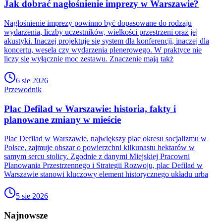
Jak dobrać nagłośnienie imprezy w Warszawie?
Nagłośnienie imprezy powinno być dopasowane do rodzaju
wydarzenia, liczby uczestników, wielkości przestrzeni oraz jej
akustyki. Inaczej projektuje się system dla konferencji, inaczej dla
koncertu, wesela czy wydarzenia plenerowego. W praktyce nie
liczy się wyłącznie moc zestawu. Znaczenie mają takż
6 sie 2026
Przewodnik
Plac Defilad w Warszawie: historia, fakty i
planowane zmiany w mieście
Plac Defilad w Warszawie, największy plac okresu socjalizmu w
Polsce, zajmuje obszar o powierzchni kilkunastu hektarów w
samym sercu stolicy. Zgodnie z danymi Miejskiej Pracowni
Planowania Przestrzennego i Strategii Rozwoju, plac Defilad w
Warszawie stanowi kluczowy element historycznego układu urba
5 sie 2026
Najnowsze