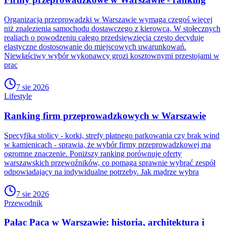
Organizacja przeprowadzki w Warszawie wymaga czegoś więcej
niż znalezienia samochodu dostawczego z kierowcą. W stołecznych
realiach o powodzeniu całego przedsięwzięcia często decyduje
elastyczne dostosowanie do miejscowych uwarunkowań.
Niewłaściwy wybór wykonawcy grozi kosztownymi przestojami w
prac
7 sie 2026
Lifestyle
Ranking firm przeprowadzkowych w Warszawie
Specyfika stolicy - korki, strefy płatnego parkowania czy brak wind
w kamienicach - sprawia, że wybór firmy przeprowadzkowej ma
ogromne znaczenie. Poniższy ranking porównuje oferty
warszawskich przewoźników, co pomaga sprawnie wybrać zespół
odpowiadający na indywidualne potrzeby. Jak mądrze wybra
7 sie 2026
Przewodnik
Pałac Paca w Warszawie: historia, architektura i