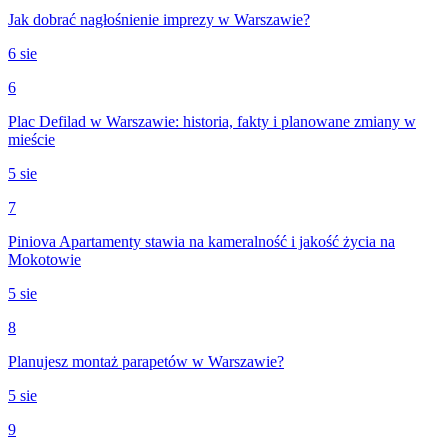
Jak dobrać nagłośnienie imprezy w Warszawie?
6 sie
6
Plac Defilad w Warszawie: historia, fakty i planowane zmiany w
mieście
5 sie
7
Piniova Apartamenty stawia na kameralność i jakość życia na
Mokotowie
5 sie
8
Planujesz montaż parapetów w Warszawie?
5 sie
9