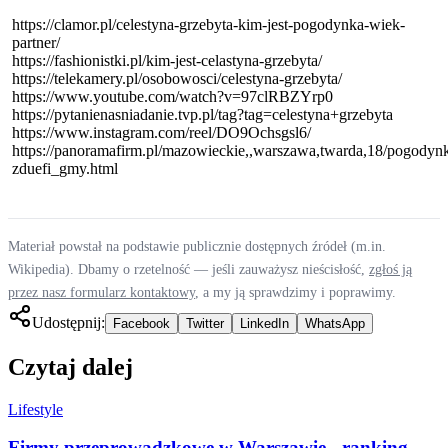
https://clamor.pl/celestyna-grzebyta-kim-jest-pogodynka-wiek-
partner/
https://fashionistki.pl/kim-jest-celastyna-grzebyta/
https://telekamery.pl/osobowosci/celestyna-grzebyta/
https://www.youtube.com/watch?v=97clRBZYrp0
https://pytanienasniadanie.tvp.pl/tag?tag=celestyna+grzebyta
https://www.instagram.com/reel/DO9Ochsgsl6/
https://panoramafirm.pl/mazowieckie,,warszawa,twarda,18/pogodynk
zduefi_gmy.html
Materiał powstał na podstawie publicznie dostępnych źródeł (m.in.
Wikipedia). Dbamy o rzetelność — jeśli zauważysz nieścisłość,
zgłoś ją
przez nasz formularz kontaktowy
, a my ją sprawdzimy i poprawimy.
Udostępnij:
Facebook
Twitter
LinkedIn
WhatsApp
Czytaj dalej
Lifestyle
Firmy przeprowadzkowe w Warszawie - ranking