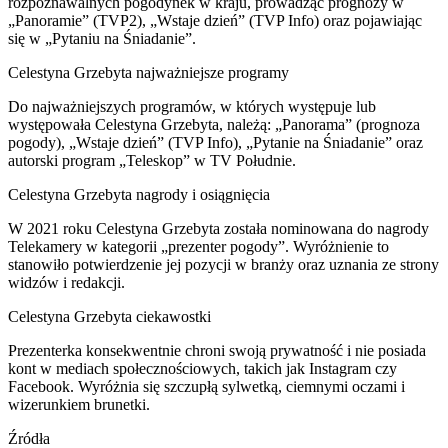
rozpoznawalnych pogodynek w kraju, prowadząc prognozy w
„Panoramie” (TVP2), „Wstaje dzień” (TVP Info) oraz pojawiając
się w „Pytaniu na Śniadanie”.
Celestyna Grzebyta najważniejsze programy
Do najważniejszych programów, w których występuje lub
występowała Celestyna Grzebyta, należą: „Panorama” (prognoza
pogody), „Wstaje dzień” (TVP Info), „Pytanie na Śniadanie” oraz
autorski program „Teleskop” w TV Południe.
Celestyna Grzebyta nagrody i osiągnięcia
W 2021 roku Celestyna Grzebyta została nominowana do nagrody
Telekamery w kategorii „prezenter pogody”. Wyróżnienie to
stanowiło potwierdzenie jej pozycji w branży oraz uznania ze strony
widzów i redakcji.
Celestyna Grzebyta ciekawostki
Prezenterka konsekwentnie chroni swoją prywatność i nie posiada
kont w mediach społecznościowych, takich jak Instagram czy
Facebook. Wyróżnia się szczupłą sylwetką, ciemnymi oczami i
wizerunkiem brunetki.
Źródła