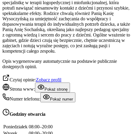
specjalistkę w terapii logopedycznej i miofunkcjonalnej, która
potrafi nawiązać niesamowity kontakt z dziećmi i przynosi szybkie,
spektakularne efekty. Rodzice chwalą również Panią Kasię
Wysoczyńską za umiejętność zachęcania do współpracy i
dopasowywania terapii do indywidualnych potrzeb dziecka, a także
Panią Anię Sochańską, określaną jako najlepszy pedagog specjalny
z ogromną wiedzą i sercem do pracy z dziećmi. Ogólne wrażenie to
gabinet, gdzie dzieci czują się bezpiecznie, chętnie uczestniczą w
zajęciach i notują wyraźne postępy, co jest zasługą pasji i
kompetencji całego zespołu.
Opis wygenerowany automatycznie na podstawie publicznie
dostępnych opinii.
Czytaj opinie:
Zobacz profil
Strona www:
Pokaż stronę
Numer telefonu:
Pokaż numer
Godziny otwarcia
Poniedziałek
08:00–20:00
Wtorek
08:00–20:00