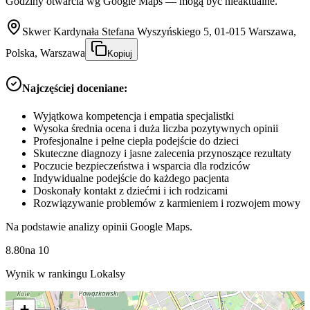
Godziny otwarcia wg Google Maps — mogą być nieaktualne.
Skwer Kardynała Stefana Wyszyńskiego 5, 01-015 Warszawa,
Polska, Warszawa
Kopiuj
Najczęściej doceniane:
Wyjątkowa kompetencja i empatia specjalistki
Wysoka średnia ocena i duża liczba pozytywnych opinii
Profesjonalne i pełne ciepła podejście do dzieci
Skuteczne diagnozy i jasne zalecenia przynoszące rezultaty
Poczucie bezpieczeństwa i wsparcia dla rodziców
Indywidualne podejście do każdego pacjenta
Doskonały kontakt z dziećmi i ich rodzicami
Rozwiązywanie problemów z karmieniem i rozwojem mowy
Na podstawie analizy opinii Google Maps.
8.80
na
10
Wynik w rankingu Lokalsy
+