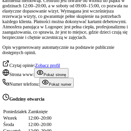
karmienia niemowląt. Centrum jest otwarte od wtorku do piątku w
godzinach 12:00–20:00, a w soboty od 09:00–15:00, co pozwala na
elastyczne dopasowanie wizyt. Wymagana jest wcześniejsza
rezerwacja wizyty, co gwarantuje pełne skupienie na potrzebach
każdego klienta. Płatności można dokonywać kartami debetowymi.
Atmosfera panująca w Logospec jest pełna ciepła, profesjonalizmu i
zaangażowania, co sprawia, że jest to miejsce, gdzie dzieci czują się
bezpiecznie i chętnie uczestniczą w zajęciach.
Opis wygenerowany automatycznie na podstawie publicznie
dostępnych opinii.
Czytaj opinie:
Zobacz profil
Strona www:
Pokaż stronę
Numer telefonu:
Pokaż numer
Godziny otwarcia
Poniedziałek
Zamknięte
Wtorek
12:00–20:00
Środa
12:00–20:00
Czwartek
12:00–20:00