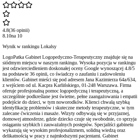
4.8
(
36
opinii
)
8.10
na
10
Wynik w rankingu Lokalsy
LogoPatka Gabinet Logopedyczno-Terapeutyczny znajduje się na
siódmym miejscu w naszym rankingu. Wysoka pozycja w rankingu
jest odzwierciedleniem doskonałej oceny Google wynoszącej 4.8/5
na podstawie 36 opinii, co świadczy o zaufaniu i zadowoleniu
klientów. Gabinet mieści się pod adresem Jana Kazimierza 64a/634,
z wejściem od ul. Kacpra Karlińskiego, 01-248 Warszawa. Firma
oferuje profesjonalną pomoc logopedyczną i terapeutyczną, a
szczególnie podkreślane jest świetne, pełne zaangażowania i empatii
podejście do dzieci, w tym noworodków. Klienci chwalą szybką
identyfikację problemów i skuteczne metody terapeutyczne, w tym
zalecane ćwiczenia i masaże. Wizyty odbywają się w przyjaznej,
domowej atmosferze, gdzie dziecko czuje się swobodnie, co sprzyja
osiąganiu szybkich i zauważalnych postępów. Specjaliści gabinetu
wykazują się wysokim profesjonalizmem, solidną wiedzą oraz
delikatnością w pracy z najmłodszymi pacjentami. Gabinet