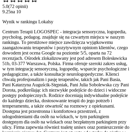
5.0
(
72
opinii
)
9.25
na
10
Wynik w rankingu Lokalsy
Centrum Terapii LOGOSPEC - integracja sensoryczna, logopedia,
psycholog, pedagog. znajduje się na czwartym miejscu w naszym
rankingu. To prestiżowe miejsce zawdzięcza wyjątkowemu
zaangażowaniu terapeutów i pozytywnym opiniom klientów, czego
dowodem jest ocena Google na poziomie 5/5, oparta na 72
recenzjach. Ośrodek zlokalizowany jest pod adresem Bolesławicka
51b, 03-377 Warszawa, Polska. Firma oferuje szeroki zakres usług,
w tym integrację sensoryczną, logopedię, wsparcie psychologiczne i
pedagogiczne, a także konsultacje neurologopedyczne. Klienci
chwalą profesjonalizm i pasję terapeutów, takich jak Pani Basia,
Pani Katarzyna Auguścik-Stępniak, Pani Julia Sobolewska czy Pani
Dorota, podkreślając ich niezwykłe podejście do dzieci i widoczne
postępy podopiecznych. Rodzice doceniają indywidualne podejście
do każdego dziecka, dostosowanie terapii do jego potrzeb i
temperamentu, a także otwartość na rozmowy z opiekunami.
Dostępna jest przestronna i komfortowa przestrzeń, z
udogodnieniami dla osób na wózkach, w tym parkingiem
dostępnym dla osób na wózkach oraz bezpłatnym parkingiem przy
ulicy. Firma zapewnia również toaletę unisex oraz pomieszczenie do