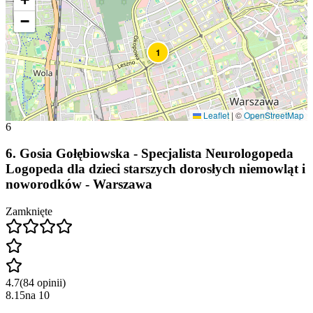
−
1
Leaflet
|
©
OpenStreetMap
6
6
.
Gosia Gołębiowska - Specjalista Neurologopeda
Logopeda dla dzieci starszych dorosłych niemowląt i
noworodków - Warszawa
Zamknięte
4.7
(
84
opinii
)
8.15
na
10