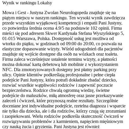
Wynik w rankingu Lokalsy
Mowa i Gest - Justyna Zwolan Neurologopeda znajduje się na
piątym miejscu w naszym rankingu. Ten wysoki wynik zawdzięcza
przede wszystkim wyjątkowej kompetencji i empatii Pani Justyny,
co potwierdza średnia ocena 4.9/5 na podstawie 102 opinii. Firma
mieści się pod adresem Skwer Kardynała Stefana Wyszyńskiego 5,
01-015 Warszawa, Polska. Dostępność usług jest możliwa od
wtorku do piątku, w godzinach od 09:00 do 20:00, co pozwala na
elastyczne dopasowanie wizyty. Wśród udogodnień dla pacjentów
znajduje się wejście dostępne dla osób na wózkach oraz toaleta.
Firma zaleca wcześniejsze ustalenie terminu wizyty, a płatności
można dokonać kartą debetową lub mobilnie z wykorzystaniem
NFC. Dla zmotoryzowanych dostępny jest płatny parking przy
ulicy. Opinie klientów podkreślają profesjonalne i pełne ciepła
podejście Pani Justyny, która potrafi dokładnie zbadać dziecko,
rozwiać wszelkie wątpliwości rodziców i zapewnić poczucie
bezpieczeństwa. Rodzice chwalą ogromną wiedzę, świetne
podejście do maluszków, miłą atmosferę oraz jasne przekazywanie
zaleceń i ćwiczeń, które przynoszą realne rezultaty. Szczególnie
doceniane jest indywidualne podejście, rzetelna diagnoza i wsparcie
nie tylko dla dziecka, ale i dla rodziców, którzy czują się zrozumiani
i zaopiekowani. Wielu rodziców podkreśla skuteczność ćwiczeń w
rozwiązywaniu problemów z karmieniem, napięciem mięśniowym
czy nauką żucia i gryzienia. Pani Justyna jest również