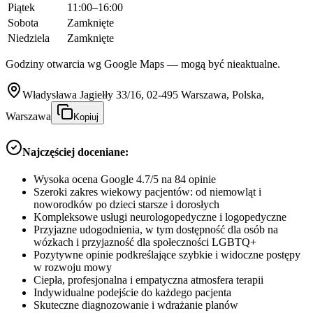
Piątek
11:00–16:00
Sobota
Zamknięte
Niedziela
Zamknięte
Godziny otwarcia wg Google Maps — mogą być nieaktualne.
Władysława Jagiełły 33/16, 02-495 Warszawa, Polska,
Warszawa
Kopiuj
Najczęściej doceniane:
Wysoka ocena Google 4.7/5 na 84 opinie
Szeroki zakres wiekowy pacjentów: od niemowląt i
noworodków po dzieci starsze i dorosłych
Kompleksowe usługi neurologopedyczne i logopedyczne
Przyjazne udogodnienia, w tym dostępność dla osób na
wózkach i przyjazność dla społeczności LGBTQ+
Pozytywne opinie podkreślające szybkie i widoczne postępy
w rozwoju mowy
Ciepła, profesjonalna i empatyczna atmosfera terapii
Indywidualne podejście do każdego pacjenta
Skuteczne diagnozowanie i wdrażanie planów