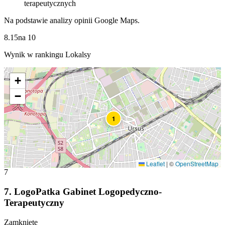
terapeutycznych
Na podstawie analizy opinii Google Maps.
8.15
na
10
Wynik w rankingu Lokalsy
+
−
1
Leaflet
|
©
OpenStreetMap
7
7
.
LogoPatka Gabinet Logopedyczno-
Terapeutyczny
Zamknięte