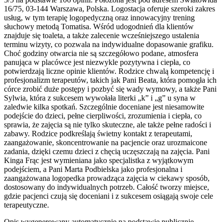
16/75, 03-144 Warszawa, Polska. Logostacja oferuje szeroki zakres
usług, w tym terapię logopedyczną oraz innowacyjny trening
słuchowy metodą Tomatisa. Wśród udogodnień dla klientów
znajduje się toaleta, a także zalecenie wcześniejszego ustalenia
terminu wizyty, co pozwala na indywidualne dopasowanie grafiku.
Choć godziny otwarcia nie są szczegółowo podane, atmosfera
panująca w placówce jest niezwykle pozytywna i ciepła, co
potwierdzają liczne opinie klientów. Rodzice chwalą kompetencję i
profesjonalizm terapeutów, takich jak Pani Beata, która pomogła ich
córce zrobić duże postępy i pozbyć się wady wymowy, a także Pani
Sylwia, która z sukcesem wywołała literki „k” i „g” u syna w
zaledwie kilka spotkań. Szczególnie doceniane jest niesamowite
podejście do dzieci, pełne cierpliwości, zrozumienia i ciepła, co
sprawia, że zajęcia są nie tylko skuteczne, ale także pełne radości i
zabawy. Rodzice podkreślają świetny kontakt z terapeutami,
zaangażowanie, skoncentrowanie na pacjencie oraz urozmaicone
zadania, dzięki czemu dzieci z chęcią uczęszczają na zajęcia. Pani
Kinga Frąc jest wymieniana jako specjalistka z wyjątkowym
podejściem, a Pani Marta Podbielska jako profesjonalna i
zaangażowana logopedka prowadząca zajęcia w ciekawy sposób,
dostosowany do indywidualnych potrzeb. Całość tworzy miejsce,
gdzie pacjenci czują się doceniani i z sukcesem osiągają swoje cele
terapeutyczne.
Opis wygenerowany automatycznie na podstawie publicznie