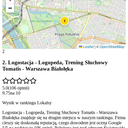
−
1
Leaflet
|
©
OpenStreetMap
2
2
.
Logostacja - Logopeda, Trening Słuchowy
Tomatis - Warszawa Białołęka
5.0
(
106
opinii
)
9.75
na
10
Wynik w rankingu Lokalsy
Logostacja - Logopeda, Trening Słuchowy Tomatis - Warszawa
Białołęka znajduje się na drugim miejscu w naszym rankingu. Firma
cieszy się doskonałą reputacją, czego dowodem jest ocena Google
5/5 na podstawie 106 opinii. Położona jest pod adresem Światowida