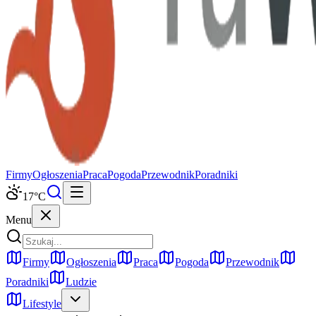
Firmy
Ogłoszenia
Praca
Pogoda
Przewodnik
Poradniki
17
°C
Menu
Firmy
Ogłoszenia
Praca
Pogoda
Przewodnik
Poradniki
Ludzie
Lifestyle