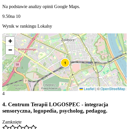
Na podstawie analizy opinii Google Maps.
9.50
na
10
Wynik w rankingu Lokalsy
+
−
1
Leaflet
|
©
OpenStreetMap
4
4
.
Centrum Terapii LOGOSPEC - integracja
sensoryczna, logopedia, psycholog, pedagog.
Zamknięte