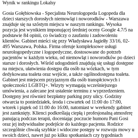
Wynik w rankingu Lokalsy
Gosia Gołębiowska - Specjalista Neurologopeda Logopeda dla
dzieci starszych dorosłych niemowląt i noworodków - Warszawa
znajduje się na szóstym miejscu w naszym rankingu. Wysoka
pozycja jest wynikiem imponującej średniej oceny Google 4.7/5 na
podstawie 84 opinii, co świadczy o zaufaniu i zadowoleniu
klientów. Gabinet mieści się przy Władysława Jagiełły 33/16, 02-
495 Warszawa, Polska. Firma oferuje kompleksowe usługi
neurologopedyczne i logopedyczne, dostosowane do potrzeb
pacjentów w każdym wieku, od niemowląt i noworodków po dzieci
starsze i dorosłych. Wśród udogodnień znajdują się usługi dostępne
na miejscu, ułatwienia dostępu dla osób na wózkach, w tym
dedykowana toaleta oraz wejście, a także ogólnodostępna toaleta.
Gabinet jest miejscem przyjaznym dla osób transpłciowych i
społeczności LGBTQ+. Wizyty wymagają wcześniejszego
umówienia, a zalecane jest ustalenie terminu z wyprzedzeniem.
Dostępny jest również bezpłatny parking przy ulicy. Godziny
otwarcia to poniedziałek, środa i czwartek od 11:00 do 17:00,
wtorek i piątek od 11:00 do 16:00, natomiast w weekendy gabinet
jest zamknięty. Klienci podkreślają ciepłą i profesjonalną atmosferę
panującą podczas terapii, doceniając poczucie humoru Pani Gosi
oraz jej indywidualne podejście do każdego pacjenta. Rodzice
szczególnie chwalą szybkie i widoczne postępy w rozwoju mowy u
swoich dzieci, nawet już po kilku spotkaniach czy tygodniach