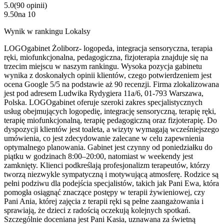
5.0
(
90
opinii
)
9.50
na
10
Wynik w rankingu Lokalsy
LOGOgabinet Żoliborz- logopeda, integracja sensoryczna, terapia
ręki, miofunkcjonalna, pedagogiczna, fizjoterapia znajduje się na
trzecim miejscu w naszym rankingu. Wysoka pozycja gabinetu
wynika z doskonałych opinii klientów, czego potwierdzeniem jest
ocena Google 5/5 na podstawie aż 90 recenzji. Firma zlokalizowana
jest pod adresem Ludwika Rydygiera 11a/6, 01-793 Warszawa,
Polska. LOGOgabinet oferuje szeroki zakres specjalistycznych
usług obejmujących logopedię, integrację sensoryczną, terapię ręki,
terapię miofunkcjonalną, terapię pedagogiczną oraz fizjoterapię. Do
dyspozycji klientów jest toaleta, a wizyty wymagają wcześniejszego
umówienia, co jest zdecydowanie zalecane w celu zapewnienia
optymalnego planowania. Gabinet jest czynny od poniedziałku do
piątku w godzinach 8:00–20:00, natomiast w weekendy jest
zamknięty. Klienci podkreślają profesjonalizm terapeutów, którzy
tworzą niezwykle sympatyczną i motywującą atmosferę. Rodzice są
pełni podziwu dla podejścia specjalistów, takich jak Pani Ewa, która
pomogła osiągnąć znaczące postępy w terapii żywieniowej, czy
Pani Ania, której zajęcia z terapii ręki są pełne zaangażowania i
sprawiają, że dzieci z radością oczekują kolejnych spotkań.
Szczególnie doceniana jest Pani Kasia, uznawana za świetną