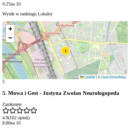
9.25
na
10
Wynik w rankingu Lokalsy
+
−
1
Leaflet
|
©
OpenStreetMap
5
5
.
Mowa i Gest - Justyna Zwolan Neurologopeda
Zamknięte
4.9
(
102
opinii
)
8.80
na
10