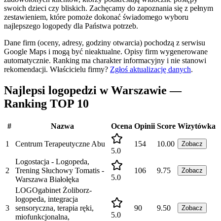
swoich dzieci czy bliskich. Zachęcamy do zapoznania się z pełnym
zestawieniem, które pomoże dokonać świadomego wyboru
najlepszego logopedy dla Państwa potrzeb.
Dane firm (oceny, adresy, godziny otwarcia) pochodzą z serwisu
Google Maps i mogą być nieaktualne. Opisy firm wygenerowane
automatycznie. Ranking ma charakter informacyjny i nie stanowi
rekomendacji.
Właścicielu firmy?
Zgłoś aktualizację danych
.
Najlepsi logopedzi w Warszawie —
Ranking TOP 10
#
Nazwa
Ocena
Opinii
Score
Wizytówka
1
Centrum Terapeutyczne Abu
154
10.00
Zobacz
5.0
Logostacja - Logopeda,
2
Trening Słuchowy Tomatis -
106
9.75
Zobacz
5.0
Warszawa Białołęka
LOGOgabinet Żoliborz-
logopeda, integracja
3
sensoryczna, terapia ręki,
90
9.50
Zobacz
5.0
miofunkcjonalna,