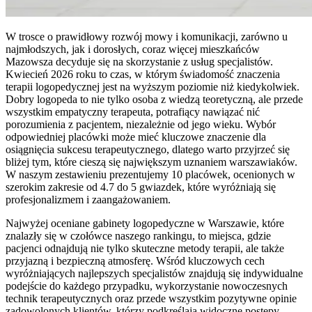
W trosce o prawidłowy rozwój mowy i komunikacji, zarówno u
najmłodszych, jak i dorosłych, coraz więcej mieszkańców
Mazowsza decyduje się na skorzystanie z usług specjalistów.
Kwiecień 2026 roku to czas, w którym świadomość znaczenia
terapii logopedycznej jest na wyższym poziomie niż kiedykolwiek.
Dobry logopeda to nie tylko osoba z wiedzą teoretyczną, ale przede
wszystkim empatyczny terapeuta, potrafiący nawiązać nić
porozumienia z pacjentem, niezależnie od jego wieku. Wybór
odpowiedniej placówki może mieć kluczowe znaczenie dla
osiągnięcia sukcesu terapeutycznego, dlatego warto przyjrzeć się
bliżej tym, które cieszą się największym uznaniem warszawiaków.
W naszym zestawieniu prezentujemy 10 placówek, ocenionych w
szerokim zakresie od 4.7 do 5 gwiazdek, które wyróżniają się
profesjonalizmem i zaangażowaniem.
Najwyżej oceniane gabinety logopedyczne w Warszawie, które
znalazły się w czołówce naszego rankingu, to miejsca, gdzie
pacjenci odnajdują nie tylko skuteczne metody terapii, ale także
przyjazną i bezpieczną atmosferę. Wśród kluczowych cech
wyróżniających najlepszych specjalistów znajdują się indywidualne
podejście do każdego przypadku, wykorzystanie nowoczesnych
technik terapeutycznych oraz przede wszystkim pozytywne opinie
zadowolonych klientów, którzy podkreślają widoczne postępy