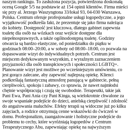
naszym rankingu. To zasłużona pozycja, potwierdzona doskonałą
oceną Google 5/5 na podstawie aż 154 opinii klientów. Firma mieści
się przy al. Jerzego Waszyngtona 33/lokal 93, 04-030 Warszawa,
Polska. Centrum oferuje profesjonalne usługi logopedyczne, a jego
wyjątkowość podkreśla fakt, że prezentuje się jako firma należąca
do kobiety. Dostępność jest kluczowa, dlatego gabinet zapewnia
toaletę dla osób na wózkach oraz wejście dostępne dla
niepełnosprawnych, a także ogólnodostępną toaletę. Godziny
otwarcia są bardzo elastyczne, od poniedziałku do piątku w
godzinach 08:00–20:00, a w soboty od 08:00–18:00, co pozwala na
dopasowanie wizyt do indywidualnych potrzeb. Centrum jest
miejscem dedykowanym wszystkim, z wyraźnym zaznaczeniem
przyjazności dla osób transpłciowych i społeczności LGBTQ+.
Planowanie wizyt jest możliwe po wcześniejszym umówieniu, co
jest gorąco zalecane, aby zapewnić najlepszą opiekę. Klienci
podkreślają fantastyczną atmosferę panującą w gabinecie, pełną
cierpliwości, spokoju i zabawy, co sprawia, że nawet najmłodsi
chętnie współpracują i czują się swobodnie. Terapeutki, takie jak
Pani Ewa, Pani Ania czy Pani Kinga, są wielokrotnie chwalone za
swoje wspaniałe podejście do dzieci, anielską cierpliwość i zdolność
do angażowania maluchów. Efekty terapii są widoczne już po kilku
zajęciach, a rodzice otrzymują cenne wskazówki do ćwiczeń w
domu. Profesjonalizm, zaangażowanie i holistyczne podejście do
problemu to cechy, które wyróżniają logopedów z Centrum
Terapeutycznego Abu, zapewniając opiekę na najwyższym