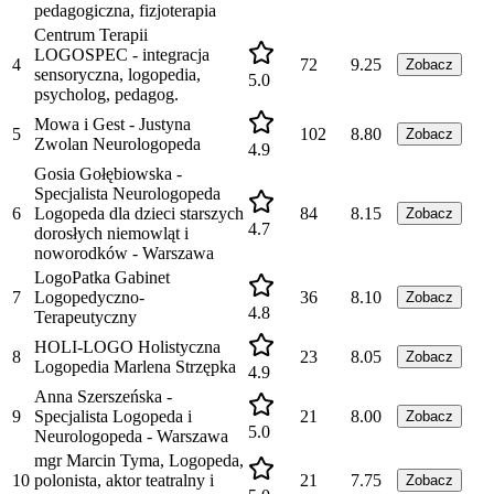
pedagogiczna, fizjoterapia
Centrum Terapii
LOGOSPEC - integracja
4
72
9.25
Zobacz
sensoryczna, logopedia,
5.0
psycholog, pedagog.
Mowa i Gest - Justyna
5
102
8.80
Zobacz
Zwolan Neurologopeda
4.9
Gosia Gołębiowska -
Specjalista Neurologopeda
6
Logopeda dla dzieci starszych
84
8.15
Zobacz
4.7
dorosłych niemowląt i
noworodków - Warszawa
LogoPatka Gabinet
7
Logopedyczno-
36
8.10
Zobacz
4.8
Terapeutyczny
HOLI-LOGO Holistyczna
8
23
8.05
Zobacz
Logopedia Marlena Strzępka
4.9
Anna Szerszeńska -
9
Specjalista Logopeda i
21
8.00
Zobacz
5.0
Neurologopeda - Warszawa
mgr Marcin Tyma, Logopeda,
10
polonista, aktor teatralny i
21
7.75
Zobacz