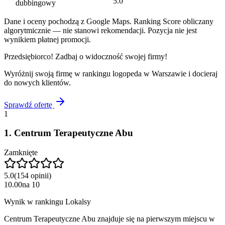
5.0
dubbingowy
Dane i oceny pochodzą z Google Maps. Ranking Score obliczany
algorytmicznie — nie stanowi rekomendacji. Pozycja nie jest
wynikiem płatnej promocji.
Przedsiębiorco! Zadbaj o widoczność swojej firmy!
Wyróżnij swoją firmę w rankingu
logopeda
w
Warszawie
i docieraj
do nowych klientów.
Sprawdź ofertę
1
1
.
Centrum Terapeutyczne Abu
Zamknięte
5.0
(
154
opinii
)
10.00
na
10
Wynik w rankingu Lokalsy
Centrum Terapeutyczne Abu znajduje się na pierwszym miejscu w