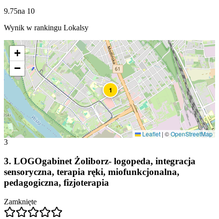
9.75
na
10
Wynik w rankingu Lokalsy
+
−
1
Leaflet
|
©
OpenStreetMap
3
3
.
LOGOgabinet Żoliborz- logopeda, integracja
sensoryczna, terapia ręki, miofunkcjonalna,
pedagogiczna, fizjoterapia
Zamknięte