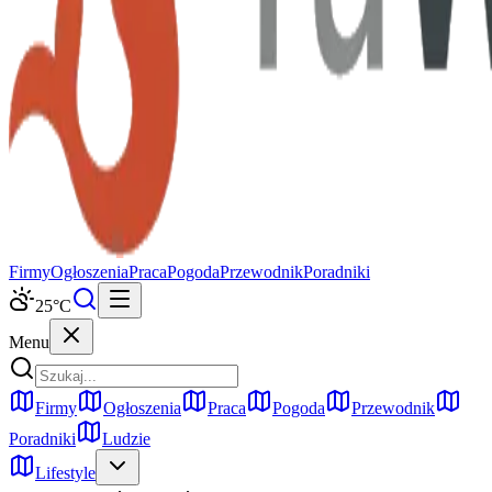
Firmy
Ogłoszenia
Praca
Pogoda
Przewodnik
Poradniki
25
°C
Menu
Firmy
Ogłoszenia
Praca
Pogoda
Przewodnik
Poradniki
Ludzie
Lifestyle