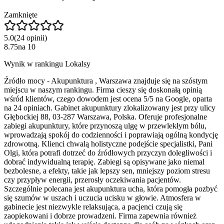
Zamknięte
5.0
(
24
opinii
)
8.75
na
10
Wynik w rankingu Lokalsy
Źródło mocy - Akupunktura , Warszawa znajduje się na szóstym
miejscu w naszym rankingu. Firma cieszy się doskonałą opinią
wśród klientów, czego dowodem jest ocena 5/5 na Google, oparta
na 24 opiniach. Gabinet akupunktury zlokalizowany jest przy ulicy
Głębockiej 88, 03-287 Warszawa, Polska. Oferuje profesjonalne
zabiegi akupunktury, które przynoszą ulgę w przewlekłym bólu,
wprowadzają spokój do codzienności i poprawiają ogólną kondycję
zdrowotną. Klienci chwalą holistyczne podejście specjalistki, Pani
Olgi, która potrafi dotrzeć do źródłowych przyczyn dolegliwości i
dobrać indywidualną terapię. Zabiegi są opisywane jako niemal
bezbolesne, a efekty, takie jak lepszy sen, mniejszy poziom stresu
czy przypływ energii, przerosły oczekiwania pacjentów.
Szczególnie polecana jest akupunktura ucha, która pomogła pozbyć
się szumów w uszach i uczucia ucisku w głowie. Atmosfera w
gabinecie jest niezwykle relaksująca, a pacjenci czują się
zaopiekowani i dobrze prowadzeni. Firma zapewnia również