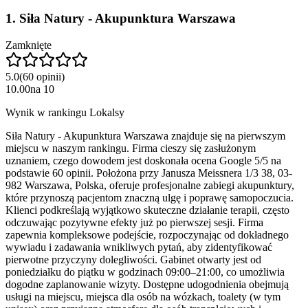
1
.
Siła Natury - Akupunktura Warszawa
Zamknięte
5.0
(
60
opinii
)
10.00
na
10
Wynik w rankingu Lokalsy
Siła Natury - Akupunktura Warszawa znajduje się na pierwszym
miejscu w naszym rankingu. Firma cieszy się zasłużonym
uznaniem, czego dowodem jest doskonała ocena Google 5/5 na
podstawie 60 opinii. Położona przy Janusza Meissnera 1/3 38, 03-
982 Warszawa, Polska, oferuje profesjonalne zabiegi akupunktury,
które przynoszą pacjentom znaczną ulgę i poprawę samopoczucia.
Klienci podkreślają wyjątkowo skuteczne działanie terapii, często
odczuwając pozytywne efekty już po pierwszej sesji. Firma
zapewnia kompleksowe podejście, rozpoczynając od dokładnego
wywiadu i zadawania wnikliwych pytań, aby zidentyfikować
pierwotne przyczyny dolegliwości. Gabinet otwarty jest od
poniedziałku do piątku w godzinach 09:00–21:00, co umożliwia
dogodne zaplanowanie wizyty. Dostępne udogodnienia obejmują
usługi na miejscu, miejsca dla osób na wózkach, toalety (w tym