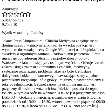
Zamknięte
5.0
(
47
opinii
)
9.75
na
10
Wynik w rankingu Lokalsy
Jolanta Press Akupunktura i Chińska Medycyna znajduje się na
drugim miejscu w naszym rankingu. Ta wysoka pozycja jest
wynikiem doskonałej oceny Google 5/5, opartej na 47 opiniach, co
świadczy o ogromnym zaufaniu i zadowoleniu pacjentów. Firma
mieści się pod adresem Stefanii Sempołowskiej 3, 00-578
Warszawa, z łatwo dostępnym, osobnym wejściem. Oferuje szeroki
zakres usług z zakresu akupunktury i chińskiej medycyny,
skutecznie rozwiązując problemy takie jak bóle kręgosłupa,
dolegliwości układu pokarmowego, nawracające stany zapalne,
przepukliny kręgosłupa, bóle głowy i migreny, a nawet problemy z
ręką po rehabilitacji. Gabinet zapewnia usługi na miejscu, jest
przyjazny dla osób na wózkach inwalidzkich, posiada dostępne
toalety, w tym dla osób na wózkach, a także jest przyjazny dla osób
LGBTQ+. Godziny otwarcia są zróżnicowane w ciągu tygodnia:
poniedziałek od 15:00 do 18:30, wtorek, czwartek i piątek od 09:30
do 12:00/12:30, a środa od 14:30 do 17:30. Klienci podkreślają