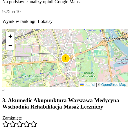
Na podstawie analizy opinii Google Maps.
9.75
na
10
Wynik w rankingu Lokalsy
+
−
1
Leaflet
|
©
OpenStreetMap
3
3
.
Akumedic Akupunktura Warszawa Medycyna
Wschodnia Rehabilitacja Masaż Leczniczy
Zamknięte