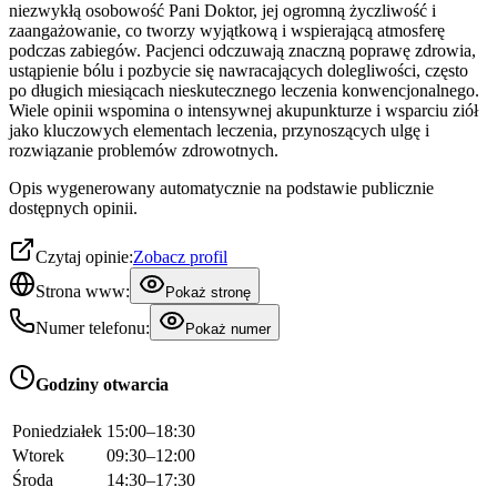
niezwykłą osobowość Pani Doktor, jej ogromną życzliwość i
zaangażowanie, co tworzy wyjątkową i wspierającą atmosferę
podczas zabiegów. Pacjenci odczuwają znaczną poprawę zdrowia,
ustąpienie bólu i pozbycie się nawracających dolegliwości, często
po długich miesiącach nieskutecznego leczenia konwencjonalnego.
Wiele opinii wspomina o intensywnej akupunkturze i wsparciu ziół
jako kluczowych elementach leczenia, przynoszących ulgę i
rozwiązanie problemów zdrowotnych.
Opis wygenerowany automatycznie na podstawie publicznie
dostępnych opinii.
Czytaj opinie:
Zobacz profil
Strona www:
Pokaż stronę
Numer telefonu:
Pokaż numer
Godziny otwarcia
Poniedziałek
15:00–18:30
Wtorek
09:30–12:00
Środa
14:30–17:30