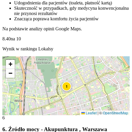
Udogodnienia dla pacjentów (toaleta, płatność kartą)
Skuteczność w przypadkach, gdy medycyna konwencjonalna
nie przynosi rezultatów
Znacząca poprawa komfortu życia pacjentów
Na podstawie analizy opinii Google Maps.
8.40
na
10
Wynik w rankingu Lokalsy
+
−
1
Leaflet
|
©
OpenStreetMap
6
6
.
Źródło mocy - Akupunktura , Warszawa