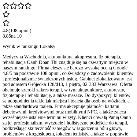
4.8
(
108
opinii
)
8.85
na
10
Wynik w rankingu Lokalsy
Medycyna Wschodnia, akupunktura, akupresura, fizjoterapia,
rehabilitacja Oanh Doan Thi znajduje się na czwartym miejscu w
naszym rankingu. Firma cieszy się bardzo wysoką oceną Google
4.8/5 na podstawie 108 opinii, co świadczy o zadowoleniu klientów
i profesjonalizmie świadczonych usług. Gabinet zlokalizowany jest
pod adresem Grójecka 128/d13, 1 piętro, 02-383 Warszawa. Oferta
obejmuje szeroki zakres terapii, w tym akupunkturę, akupresurę,
fizjoterapię i rehabilitację, a także masaże. Do dyspozycji klientów
są udogodnienia takie jak miejsca i toaleta dla osób na wózkach, a
także standardowa toaleta. Firma akceptuje płatności kartami
debetowymi, kredytowymi oraz mobilnymi NFC, a także zaleca
wcześniejsze ustalenie terminu wizyty. Klienci chwalą Panią Oanh
za jej profesjonalizm, wyczucie i holistyczne podejście do terapii,
podkreślając skuteczność zabiegów w łagodzeniu bólu głowy,
problemów z kręgosłupem, łokciem tenisisty, a także w poprawie