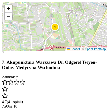
+
−
1
Leaflet
|
©
OpenStreetMap
7
7
.
Akupunktura Warszawa Dr. Odgerel Tseyen-
Oidov Medycyna Wschodnia
Zamknięte
4.7
(
41
opinii
)
7.90
na
10