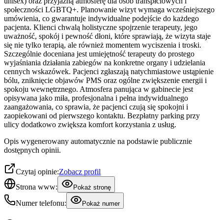
unisex) oraz przyjazną atmosferę dla osób transpłciowych i
społeczności LGBTQ+. Planowanie wizyt wymaga wcześniejszego
umówienia, co gwarantuje indywidualne podejście do każdego
pacjenta. Klienci chwalą holistyczne spojrzenie terapeuty, jego
uważność, spokój i pewność dłoni, które sprawiają, że wizyta staje
się nie tylko terapią, ale również momentem wyciszenia i troski.
Szczególnie doceniana jest umiejętność terapeuty do prostego
wyjaśniania działania zabiegów na konkretne organy i udzielania
cennych wskazówek. Pacjenci zgłaszają natychmiastowe ustąpienie
bólu, zniknięcie objawów PMS oraz ogólne zwiększenie energii i
spokoju wewnętrznego. Atmosfera panująca w gabinecie jest
opisywana jako miła, profesjonalna i pełna indywidualnego
zaangażowania, co sprawia, że pacjenci czują się spokojni i
zaopiekowani od pierwszego kontaktu. Bezpłatny parking przy
ulicy dodatkowo zwiększa komfort korzystania z usług.
Opis wygenerowany automatycznie na podstawie publicznie
dostępnych opinii.
Czytaj opinie:
Zobacz profil
Strona www:
Pokaż stronę
Numer telefonu:
Pokaż numer