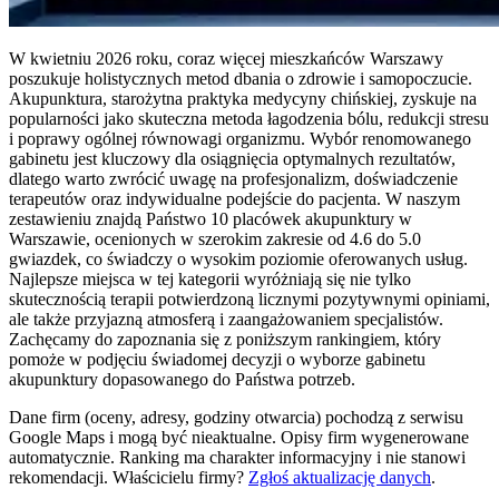
W kwietniu 2026 roku, coraz więcej mieszkańców Warszawy
poszukuje holistycznych metod dbania o zdrowie i samopoczucie.
Akupunktura, starożytna praktyka medycyny chińskiej, zyskuje na
popularności jako skuteczna metoda łagodzenia bólu, redukcji stresu
i poprawy ogólnej równowagi organizmu. Wybór renomowanego
gabinetu jest kluczowy dla osiągnięcia optymalnych rezultatów,
dlatego warto zwrócić uwagę na profesjonalizm, doświadczenie
terapeutów oraz indywidualne podejście do pacjenta. W naszym
zestawieniu znajdą Państwo 10 placówek akupunktury w
Warszawie, ocenionych w szerokim zakresie od 4.6 do 5.0
gwiazdek, co świadczy o wysokim poziomie oferowanych usług.
Najlepsze miejsca w tej kategorii wyróżniają się nie tylko
skutecznością terapii potwierdzoną licznymi pozytywnymi opiniami,
ale także przyjazną atmosferą i zaangażowaniem specjalistów.
Zachęcamy do zapoznania się z poniższym rankingiem, który
pomoże w podjęciu świadomej decyzji o wyborze gabinetu
akupunktury dopasowanego do Państwa potrzeb.
Dane firm (oceny, adresy, godziny otwarcia) pochodzą z serwisu
Google Maps i mogą być nieaktualne. Opisy firm wygenerowane
automatycznie. Ranking ma charakter informacyjny i nie stanowi
rekomendacji.
Właścicielu firmy?
Zgłoś aktualizację danych
.