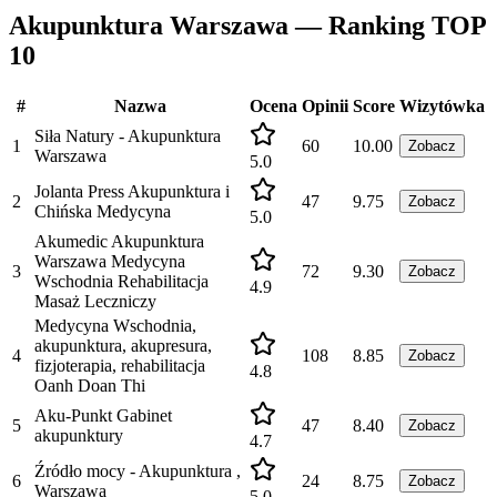
Akupunktura Warszawa — Ranking TOP
10
#
Nazwa
Ocena
Opinii
Score
Wizytówka
Siła Natury - Akupunktura
1
60
10.00
Zobacz
Warszawa
5.0
Jolanta Press Akupunktura i
2
47
9.75
Zobacz
Chińska Medycyna
5.0
Akumedic Akupunktura
Warszawa Medycyna
3
72
9.30
Zobacz
Wschodnia Rehabilitacja
4.9
Masaż Leczniczy
Medycyna Wschodnia,
akupunktura, akupresura,
4
108
8.85
Zobacz
fizjoterapia, rehabilitacja
4.8
Oanh Doan Thi
Aku-Punkt Gabinet
5
47
8.40
Zobacz
akupunktury
4.7
Źródło mocy - Akupunktura ,
6
24
8.75
Zobacz
Warszawa
5.0