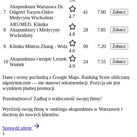
Akupunktura Warszawa Dr.
7
Odgerel Tseyen-Oidov
41
7.90
Zobacz
4.7
Medycyna Wschodnia
ARUMED. Klinika
8
Akupunktury i Medycyny
28
7.85
Zobacz
4.8
Wschodniej
9
Klinika Mistrza Zhang - Wola
90
7.20
Zobacz
4.6
Akupunktura i terapie Leszek
10
24
7.55
Zobacz
Waniek
4.9
Dane i oceny pochodzą z Google Maps. Ranking Score obliczany
algorytmicznie — nie stanowi rekomendacji. Pozycja nie jest
wynikiem płatnej promocji.
Przedsiębiorco! Zadbaj o widoczność swojej firmy!
Wyróżnij swoją firmę w rankingu
akupunktura
w
Warszawie
i
docieraj do nowych klientów.
Sprawdź ofertę
1