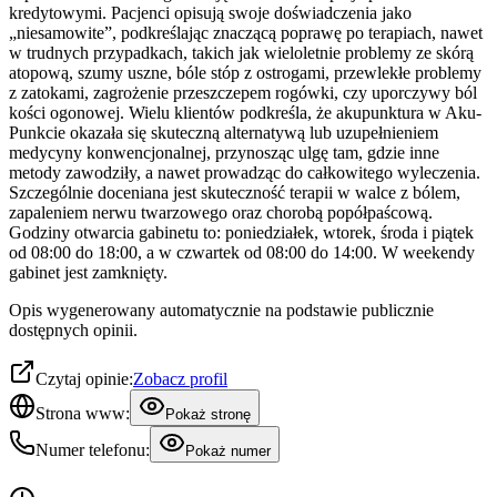
kredytowymi. Pacjenci opisują swoje doświadczenia jako
„niesamowite”, podkreślając znaczącą poprawę po terapiach, nawet
w trudnych przypadkach, takich jak wieloletnie problemy ze skórą
atopową, szumy uszne, bóle stóp z ostrogami, przewlekłe problemy
z zatokami, zagrożenie przeszczepem rogówki, czy uporczywy ból
kości ogonowej. Wielu klientów podkreśla, że akupunktura w Aku-
Punkcie okazała się skuteczną alternatywą lub uzupełnieniem
medycyny konwencjonalnej, przynosząc ulgę tam, gdzie inne
metody zawodziły, a nawet prowadząc do całkowitego wyleczenia.
Szczególnie doceniana jest skuteczność terapii w walce z bólem,
zapaleniem nerwu twarzowego oraz chorobą popółpaścową.
Godziny otwarcia gabinetu to: poniedziałek, wtorek, środa i piątek
od 08:00 do 18:00, a w czwartek od 08:00 do 14:00. W weekendy
gabinet jest zamknięty.
Opis wygenerowany automatycznie na podstawie publicznie
dostępnych opinii.
Czytaj opinie:
Zobacz profil
Strona www:
Pokaż stronę
Numer telefonu:
Pokaż numer