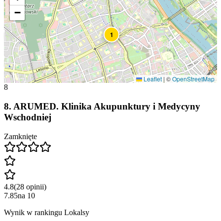
−
1
Leaflet
|
©
OpenStreetMap
8
8
.
ARUMED. Klinika Akupunktury i Medycyny
Wschodniej
Zamknięte
4.8
(
28
opinii
)
7.85
na
10
Wynik w rankingu Lokalsy