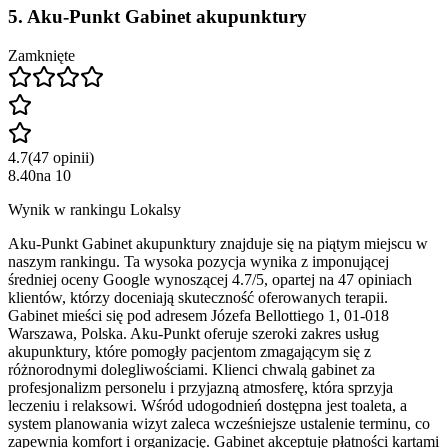
5
.
Aku-Punkt Gabinet akupunktury
Zamknięte
4.7
(
47
opinii
)
8.40
na
10
Wynik w rankingu Lokalsy
Aku-Punkt Gabinet akupunktury znajduje się na piątym miejscu w
naszym rankingu. Ta wysoka pozycja wynika z imponującej
średniej oceny Google wynoszącej 4.7/5, opartej na 47 opiniach
klientów, którzy doceniają skuteczność oferowanych terapii.
Gabinet mieści się pod adresem Józefa Bellottiego 1, 01-018
Warszawa, Polska. Aku-Punkt oferuje szeroki zakres usług
akupunktury, które pomogły pacjentom zmagającym się z
różnorodnymi dolegliwościami. Klienci chwalą gabinet za
profesjonalizm personelu i przyjazną atmosferę, która sprzyja
leczeniu i relaksowi. Wśród udogodnień dostępna jest toaleta, a
system planowania wizyt zaleca wcześniejsze ustalenie terminu, co
zapewnia komfort i organizację. Gabinet akceptuje płatności kartami