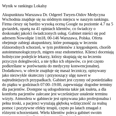
Wynik w rankingu Lokalsy
Akupunktura Warszawa Dr. Odgerel Tseyen-Oidov Medycyna
Wschodnia znajduje się na siódmym miejscu w naszym rankingu.
Firma cieszy się bardzo wysoką oceną Google na poziomie 4.7 na 5
gwiazdek, opartą na 41 opiniach klientów, co świadczy o
doskonałej jakości świadczonych usług. Gabinet mieści się pod
adresem Nowolipie 1/m18, 00-146 Warszawa, Polska. Oferta
obejmuje zabiegi akupunktury, które pomagają w leczeniu
różnorodnych schorzeń, w tym problemów z kręgosłupem, chorób
autoimmunologicznych, migren oraz endometrioz. Klienci doceniają
holistyczne podejście lekarzy, którzy skupiają się na leczeniu
przyczyn dolegliwości, a nie tylko ich objawów, co jest często
podkreślane w porównaniu do medycyny konwencjonalnej.
Dodatkowo, w ofercie znajduje się masaż leczniczy, opisywany
jako niezwykle skuteczny i przynoszący ulgę nawet w
najtrudniejszych przypadkach. Gabinet jest czynny od poniedziałku
do piątku w godzinach 07:00–19:00, zapewniając dogodne terminy
dla pacjentów. Dostępne są udogodnienia takie jak toaleta, a dla
komfortu pacjentów zalecane jest wcześniejsze ustalenie terminu
wizyty. Atmosfera w gabinecie jest opisywana jako profesjonalna i
pełna troski, a pacjenci wyrażają głęboką wdzięczność za realną
pomoc i pozytywne efekty terapii, często po latach zmagań z
różnymi schorzeniami. Wielu klientów poleca gabinet swoim