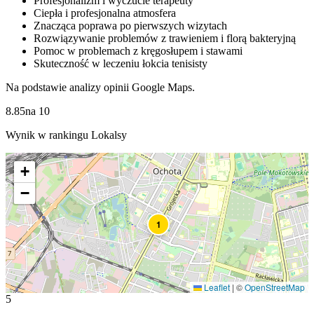
Profesjonalizm i wyczucie terapeuty
Ciepła i profesjonalna atmosfera
Znacząca poprawa po pierwszych wizytach
Rozwiązywanie problemów z trawieniem i florą bakteryjną
Pomoc w problemach z kręgosłupem i stawami
Skuteczność w leczeniu łokcia tenisisty
Na podstawie analizy opinii Google Maps.
8.85
na
10
Wynik w rankingu Lokalsy
+
−
1
Leaflet
|
©
OpenStreetMap
5