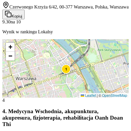
Czerwonego Krzyża 6/42, 00-377 Warszawa, Polska, Warszawa
Kopiuj
9.30
na
10
Wynik w rankingu Lokalsy
+
−
1
Leaflet
|
©
OpenStreetMap
4
4
.
Medycyna Wschodnia, akupunktura,
akupresura, fizjoterapia, rehabilitacja Oanh Doan
Thi