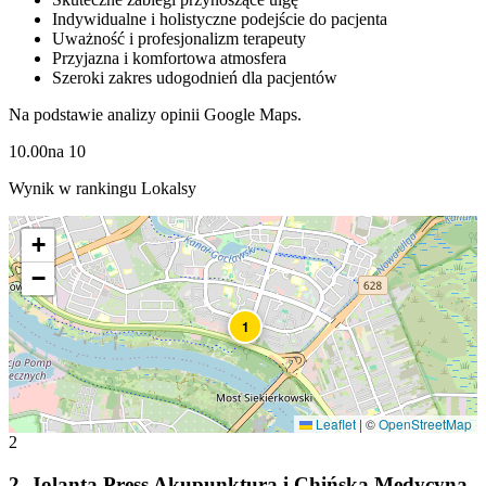
Indywidualne i holistyczne podejście do pacjenta
Uważność i profesjonalizm terapeuty
Przyjazna i komfortowa atmosfera
Szeroki zakres udogodnień dla pacjentów
Na podstawie analizy opinii Google Maps.
10.00
na
10
Wynik w rankingu Lokalsy
+
−
1
Leaflet
|
©
OpenStreetMap
2
2
.
Jolanta Press Akupunktura i Chińska Medycyna