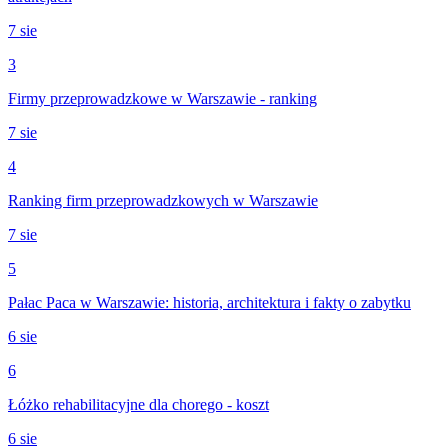
7 sie
3
Firmy przeprowadzkowe w Warszawie - ranking
7 sie
4
Ranking firm przeprowadzkowych w Warszawie
7 sie
5
Pałac Paca w Warszawie: historia, architektura i fakty o zabytku
6 sie
6
Łóżko rehabilitacyjne dla chorego - koszt
6 sie