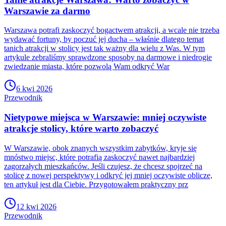
Warszawie za darmo
Warszawa potrafi zaskoczyć bogactwem atrakcji, a wcale nie trzeba
wydawać fortuny, by poczuć jej ducha – właśnie dlatego temat
tanich atrakcji w stolicy jest tak ważny dla wielu z Was. W tym
artykule zebraliśmy sprawdzone sposoby na darmowe i niedrogie
zwiedzanie miasta, które pozwolą Wam odkryć War
6 kwi 2026
Przewodnik
Nietypowe miejsca w Warszawie: mniej oczywiste
atrakcje stolicy, które warto zobaczyć
W Warszawie, obok znanych wszystkim zabytków, kryje się
mnóstwo miejsc, które potrafią zaskoczyć nawet najbardziej
zagorzałych mieszkańców. Jeśli czujesz, że chcesz spojrzeć na
stolicę z nowej perspektywy i odkryć jej mniej oczywiste oblicze,
ten artykuł jest dla Ciebie. Przygotowałem praktyczny prz
12 kwi 2026
Przewodnik