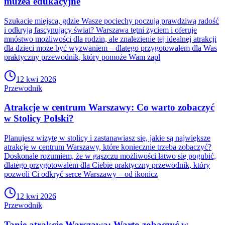
muzea edukacyjne
Szukacie miejsca, gdzie Wasze pociechy poczują prawdziwą radość
i odkryją fascynujący świat? Warszawa tętni życiem i oferuje
mnóstwo możliwości dla rodzin, ale znalezienie tej idealnej atrakcji
dla dzieci może być wyzwaniem – dlatego przygotowałem dla Was
praktyczny przewodnik, który pomoże Wam zapl
12 kwi 2026
Przewodnik
Atrakcje w centrum Warszawy: Co warto zobaczyć
w Stolicy Polski?
Planujesz wizytę w stolicy i zastanawiasz się, jakie są największe
atrakcje w centrum Warszawy, które koniecznie trzeba zobaczyć?
Doskonale rozumiem, że w gąszczu możliwości łatwo się pogubić,
dlatego przygotowałem dla Ciebie praktyczny przewodnik, który
pozwoli Ci odkryć serce Warszawy – od ikonicz
12 kwi 2026
Przewodnik
Tanie atrakcje Warszawa: Warto zobaczyć w