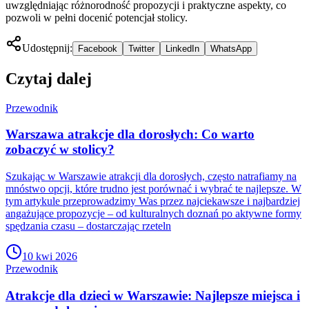
uwzględniając różnorodność propozycji i praktyczne aspekty, co
pozwoli w pełni docenić potencjał stolicy.
Udostępnij:
Facebook
Twitter
LinkedIn
WhatsApp
Czytaj dalej
Przewodnik
Warszawa atrakcje dla dorosłych: Co warto
zobaczyć w stolicy?
Szukając w Warszawie atrakcji dla dorosłych, często natrafiamy na
mnóstwo opcji, które trudno jest porównać i wybrać te najlepsze. W
tym artykule przeprowadzimy Was przez najciekawsze i najbardziej
angażujące propozycje – od kulturalnych doznań po aktywne formy
spędzania czasu – dostarczając rzeteln
10 kwi 2026
Przewodnik
Atrakcje dla dzieci w Warszawie: Najlepsze miejsca i