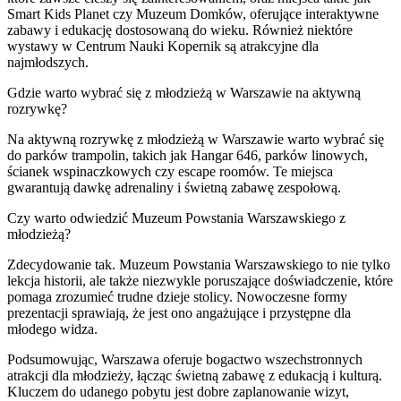
Smart Kids Planet czy Muzeum Domków, oferujące interaktywne
zabawy i edukację dostosowaną do wieku. Również niektóre
wystawy w Centrum Nauki Kopernik są atrakcyjne dla
najmłodszych.
Gdzie warto wybrać się z młodzieżą w Warszawie na aktywną
rozrywkę?
Na aktywną rozrywkę z młodzieżą w Warszawie warto wybrać się
do parków trampolin, takich jak Hangar 646, parków linowych,
ścianek wspinaczkowych czy escape roomów. Te miejsca
gwarantują dawkę adrenaliny i świetną zabawę zespołową.
Czy warto odwiedzić Muzeum Powstania Warszawskiego z
młodzieżą?
Zdecydowanie tak. Muzeum Powstania Warszawskiego to nie tylko
lekcja historii, ale także niezwykle poruszające doświadczenie, które
pomaga zrozumieć trudne dzieje stolicy. Nowoczesne formy
prezentacji sprawiają, że jest ono angażujące i przystępne dla
młodego widza.
Podsumowując, Warszawa oferuje bogactwo wszechstronnych
atrakcji dla młodzieży, łącząc świetną zabawę z edukacją i kulturą.
Kluczem do udanego pobytu jest dobre zaplanowanie wizyt,