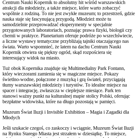
Centrum Nauki Kopernik to absolutny hit wśród warszawskich
atrakcji dla młodzieży, a także miejsce, które warto zobaczyć
wspólnie z rodziną. To nie jest zwykłe muzeum; to przestrzeń, gdzie
nauka staje się fascynującą przygodą. Młodzież może tu
samodzielnie przeprowadzać eksperymenty w specjalnie
przygotowanych laboratoriach, poznając prawa fizyki, biologii czy
chemii w praktyce. Planetarium oferuje podróże po wszechświecie,
a liczne wystawy tematyczne przybliżają tajniki otaczającego nas
świata. Warto wspomnieć, że latem na dachu Centrum Nauki
Kopernik otwiera się piękny ogród, skąd rozpościera się
interesujący widok na miasto.
Tuż obok Kopernika znajduje się Multimedialny Park Fontann,
który wieczorami zamienia się w magiczne miejsce. Pokazy
świetlno-wodne, połączone z muzyką i grą świateł, przyciągają
tłumy warszawskiej młodzieży i turystów. To idealne miejsce na
spacer i integrację, zwłaszcza w cieplejsze miesiące. Park ten
stanowi ważny punkt na kulturalnej mapie stolicy Polski, oferując
bezpłatne widowiska, które na długo pozostają w pamięci.
Muzeum Świat Iluzji i Invisible Exhibition – Magia i Zagadki dla
Młodych
Jeśli szukacie czegoś, co zaskoczy i wciągnie, Muzeum Świat Iluzji
na Rynku Starego Miasta jest strzałem w dziesiątkę. To miejsce,