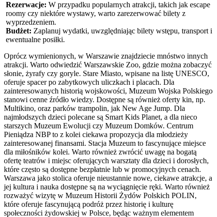
Rezerwacje:
W przypadku popularnych atrakcji, takich jak escape
roomy czy niektóre wystawy, warto zarezerwować bilety z
wyprzedzeniem.
Budżet:
Zaplanuj wydatki, uwzględniając bilety wstępu, transport i
ewentualne posiłki.
Oprócz wymienionych, w Warszawie znajdziecie mnóstwo innych
atrakcji. Warto odwiedzić Warszawskie Zoo, gdzie można zobaczyć
słonie, żyrafy czy goryle. Stare Miasto, wpisane na listę UNESCO,
oferuje spacer po zabytkowych uliczkach i placach. Dla
zainteresowanych historią wojskowości, Muzeum Wojska Polskiego
stanowi cenne źródło wiedzy. Dostępne są również oferty kin, np.
Multikino, oraz parków trampolin, jak New Age Jump. Dla
najmłodszych dzieci polecane są Smart Kids Planet, a dla nieco
starszych Muzeum Ewolucji czy Muzeum Domków. Centrum
Pieniądza NBP to z kolei ciekawa propozycja dla młodzieży
zainteresowanej finansami. Stacja Muzeum to fascynujące miejsce
dla miłośników kolei. Warto również zwrócić uwagę na bogatą
ofertę teatrów i miejsc oferujących warsztaty dla dzieci i dorosłych,
które często są dostępne bezpłatnie lub w promocyjnych cenach.
Warszawa jako stolica oferuje nieustannie nowe, ciekawe atrakcje, a
jej kultura i nauka dostępne są na wyciągnięcie ręki. Warto również
rozważyć wizytę w Muzeum Historii Żydów Polskich POLIN,
które oferuje fascynującą podróż przez historię i kulturę
społeczności żydowskiej w Polsce, będąc ważnym elementem