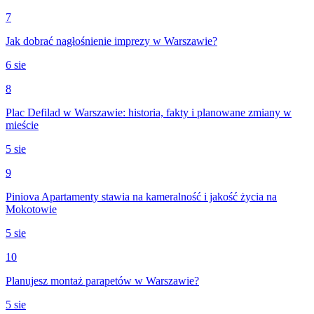
7
Jak dobrać nagłośnienie imprezy w Warszawie?
6 sie
8
Plac Defilad w Warszawie: historia, fakty i planowane zmiany w
mieście
5 sie
9
Piniova Apartamenty stawia na kameralność i jakość życia na
Mokotowie
5 sie
10
Planujesz montaż parapetów w Warszawie?
5 sie