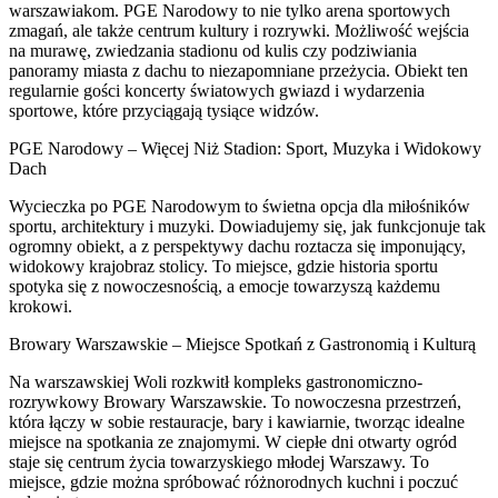
warszawiakom. PGE Narodowy to nie tylko arena sportowych
zmagań, ale także centrum kultury i rozrywki. Możliwość wejścia
na murawę, zwiedzania stadionu od kulis czy podziwiania
panoramy miasta z dachu to niezapomniane przeżycia. Obiekt ten
regularnie gości koncerty światowych gwiazd i wydarzenia
sportowe, które przyciągają tysiące widzów.
PGE Narodowy – Więcej Niż Stadion: Sport, Muzyka i Widokowy
Dach
Wycieczka po PGE Narodowym to świetna opcja dla miłośników
sportu, architektury i muzyki. Dowiadujemy się, jak funkcjonuje tak
ogromny obiekt, a z perspektywy dachu roztacza się imponujący,
widokowy krajobraz stolicy. To miejsce, gdzie historia sportu
spotyka się z nowoczesnością, a emocje towarzyszą każdemu
krokowi.
Browary Warszawskie – Miejsce Spotkań z Gastronomią i Kulturą
Na warszawskiej Woli rozkwitł kompleks gastronomiczno-
rozrywkowy Browary Warszawskie. To nowoczesna przestrzeń,
która łączy w sobie restauracje, bary i kawiarnie, tworząc idealne
miejsce na spotkania ze znajomymi. W ciepłe dni otwarty ogród
staje się centrum życia towarzyskiego młodej Warszawy. To
miejsce, gdzie można spróbować różnorodnych kuchni i poczuć