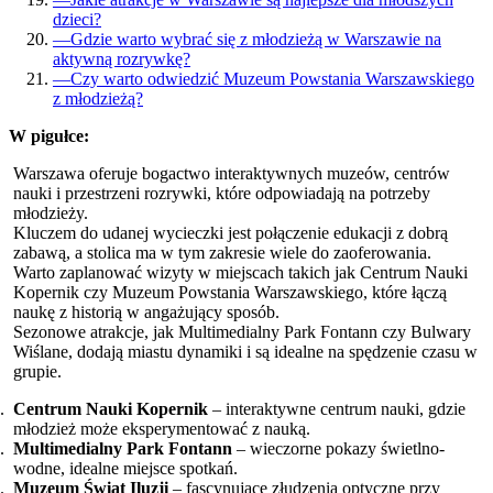
dzieci?
—
Gdzie warto wybrać się z młodzieżą w Warszawie na
aktywną rozrywkę?
—
Czy warto odwiedzić Muzeum Powstania Warszawskiego
z młodzieżą?
W pigułce:
Warszawa oferuje bogactwo interaktywnych muzeów, centrów
nauki i przestrzeni rozrywki, które odpowiadają na potrzeby
młodzieży.
Kluczem do udanej wycieczki jest połączenie edukacji z dobrą
zabawą, a stolica ma w tym zakresie wiele do zaoferowania.
Warto zaplanować wizyty w miejscach takich jak Centrum Nauki
Kopernik czy Muzeum Powstania Warszawskiego, które łączą
naukę z historią w angażujący sposób.
Sezonowe atrakcje, jak Multimedialny Park Fontann czy Bulwary
Wiślane, dodają miastu dynamiki i są idealne na spędzenie czasu w
grupie.
Centrum Nauki Kopernik
– interaktywne centrum nauki, gdzie
młodzież może eksperymentować z nauką.
Multimedialny Park Fontann
– wieczorne pokazy świetlno-
wodne, idealne miejsce spotkań.
Muzeum Świat Iluzji
– fascynujące złudzenia optyczne przy