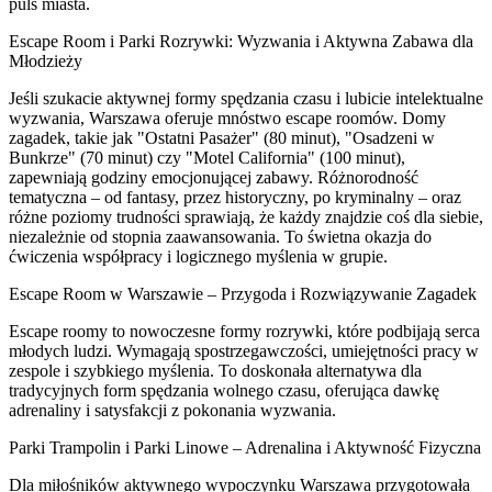
puls miasta.
Escape Room i Parki Rozrywki: Wyzwania i Aktywna Zabawa dla
Młodzieży
Jeśli szukacie aktywnej formy spędzania czasu i lubicie intelektualne
wyzwania, Warszawa oferuje mnóstwo escape roomów. Domy
zagadek, takie jak "Ostatni Pasażer" (80 minut), "Osadzeni w
Bunkrze" (70 minut) czy "Motel California" (100 minut),
zapewniają godziny emocjonującej zabawy. Różnorodność
tematyczna – od fantasy, przez historyczny, po kryminalny – oraz
różne poziomy trudności sprawiają, że każdy znajdzie coś dla siebie,
niezależnie od stopnia zaawansowania. To świetna okazja do
ćwiczenia współpracy i logicznego myślenia w grupie.
Escape Room w Warszawie – Przygoda i Rozwiązywanie Zagadek
Escape roomy to nowoczesne formy rozrywki, które podbijają serca
młodych ludzi. Wymagają spostrzegawczości, umiejętności pracy w
zespole i szybkiego myślenia. To doskonała alternatywa dla
tradycyjnych form spędzania wolnego czasu, oferująca dawkę
adrenaliny i satysfakcji z pokonania wyzwania.
Parki Trampolin i Parki Linowe – Adrenalina i Aktywność Fizyczna
Dla miłośników aktywnego wypoczynku Warszawa przygotowała