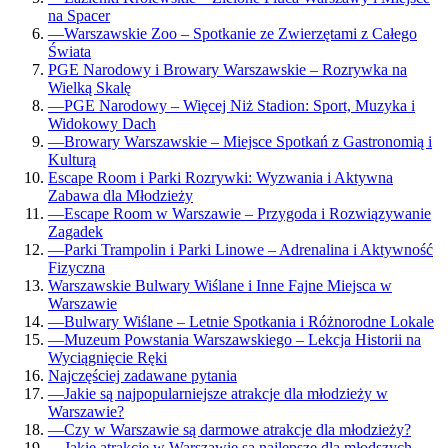
na Spacer
—
Warszawskie Zoo – Spotkanie ze Zwierzętami z Całego
Świata
PGE Narodowy i Browary Warszawskie – Rozrywka na
Wielką Skalę
—
PGE Narodowy – Więcej Niż Stadion: Sport, Muzyka i
Widokowy Dach
—
Browary Warszawskie – Miejsce Spotkań z Gastronomią i
Kulturą
Escape Room i Parki Rozrywki: Wyzwania i Aktywna
Zabawa dla Młodzieży
—
Escape Room w Warszawie – Przygoda i Rozwiązywanie
Zagadek
—
Parki Trampolin i Parki Linowe – Adrenalina i Aktywność
Fizyczna
Warszawskie Bulwary Wiślane i Inne Fajne Miejsca w
Warszawie
—
Bulwary Wiślane – Letnie Spotkania i Różnorodne Lokale
—
Muzeum Powstania Warszawskiego – Lekcja Historii na
Wyciągnięcie Ręki
Najczęściej zadawane pytania
—
Jakie są najpopularniejsze atrakcje dla młodzieży w
Warszawie?
—
Czy w Warszawie są darmowe atrakcje dla młodzieży?
—
Jakie atrakcje w Warszawie są najlepsze dla młodszych