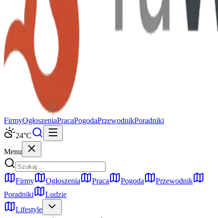
Firmy
Ogłoszenia
Praca
Pogoda
Przewodnik
Poradniki
24
°C
Menu
Firmy
Ogłoszenia
Praca
Pogoda
Przewodnik
Poradniki
Ludzie
Lifestyle