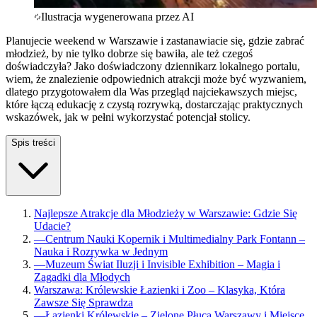
Ilustracja wygenerowana przez AI
Planujecie weekend w Warszawie i zastanawiacie się, gdzie zabrać
młodzież, by nie tylko dobrze się bawiła, ale też czegoś
doświadczyła? Jako doświadczony dziennikarz lokalnego portalu,
wiem, że znalezienie odpowiednich atrakcji może być wyzwaniem,
dlatego przygotowałem dla Was przegląd najciekawszych miejsc,
które łączą edukację z czystą rozrywką, dostarczając praktycznych
wskazówek, jak w pełni wykorzystać potencjał stolicy.
Spis treści
Najlepsze Atrakcje dla Młodzieży w Warszawie: Gdzie Się
Udacie?
—
Centrum Nauki Kopernik i Multimedialny Park Fontann –
Nauka i Rozrywka w Jednym
—
Muzeum Świat Iluzji i Invisible Exhibition – Magia i
Zagadki dla Młodych
Warszawa: Królewskie Łazienki i Zoo – Klasyka, Która
Zawsze Się Sprawdza
—
Łazienki Królewskie – Zielone Płuca Warszawy i Miejsce