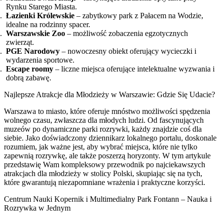
Rynku Starego Miasta.
Łazienki Królewskie
– zabytkowy park z Pałacem na Wodzie,
idealne na rodzinny spacer.
Warszawskie Zoo
– możliwość zobaczenia egzotycznych
zwierząt.
PGE Narodowy
– nowoczesny obiekt oferujący wycieczki i
wydarzenia sportowe.
Escape roomy
– liczne miejsca oferujące intelektualne wyzwania i
dobrą zabawę.
Najlepsze Atrakcje dla Młodzieży w Warszawie: Gdzie Się Udacie?
Warszawa to miasto, które oferuje mnóstwo możliwości spędzenia
wolnego czasu, zwłaszcza dla młodych ludzi. Od fascynujących
muzeów po dynamiczne parki rozrywki, każdy znajdzie coś dla
siebie. Jako doświadczony dziennikarz lokalnego portalu, doskonale
rozumiem, jak ważne jest, aby wybrać miejsca, które nie tylko
zapewnią rozrywkę, ale także poszerzą horyzonty. W tym artykule
przedstawię Wam kompleksowy przewodnik po najciekawszych
atrakcjach dla młodzieży w stolicy Polski, skupiając się na tych,
które gwarantują niezapomniane wrażenia i praktyczne korzyści.
Centrum Nauki Kopernik i Multimedialny Park Fontann – Nauka i
Rozrywka w Jednym