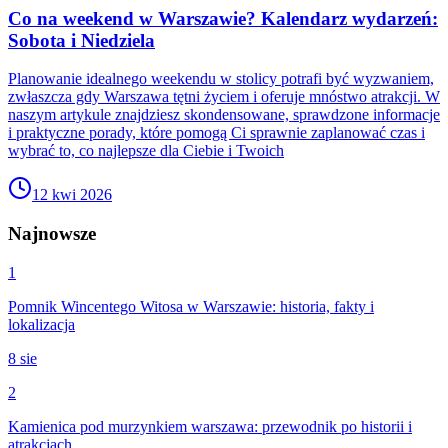
Co na weekend w Warszawie? Kalendarz wydarzeń:
Sobota i Niedziela
Planowanie idealnego weekendu w stolicy potrafi być wyzwaniem,
zwłaszcza gdy Warszawa tętni życiem i oferuje mnóstwo atrakcji. W
naszym artykule znajdziesz skondensowane, sprawdzone informacje
i praktyczne porady, które pomogą Ci sprawnie zaplanować czas i
wybrać to, co najlepsze dla Ciebie i Twoich
12 kwi 2026
Najnowsze
1
Pomnik Wincentego Witosa w Warszawie: historia, fakty i
lokalizacja
8 sie
2
Kamienica pod murzynkiem warszawa: przewodnik po historii i
atrakcjach