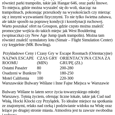
również parki trampolin, takie jak Hangar 646, oraz parki linowe.
To miejsca, gdzie można wyszaleć się do woli, skacząc na
trampolinach, pokonując przeszkody na wysokościach czy mierząc
się z innymi wyzwaniami fizycznymi. To nie tylko świetna zabawa,
ale także sposób na poprawę kondycji i koordynacji ruchowej.
Warto poszukać ofert na Groupon, gdzie często można znaleźć
promocyjne wejścia do takich miejsc jak West Bouldering
(wspinaczka) czy New Age Jump (park trampolin). Można tam
również znaleźć symulatory lotu (Simair – Flight Simulation Center)
czy kręgielnie (MK Bowling).
Przykładowe Ceny i Czasy Gry w Escape Roomach (Orientacyjne)
NAZWA ESCAPE
CZAS GRY
ORIENTACYJNA CENA ZA
ROOMU
(MIN)
GRUPĘ (ZŁ)
Ostatni Pasażer
80
200-280
Osadzeni w Bunkrze
70
180-250
Motel California
100
220-300
Warszawskie Bulwary Wiślane i Inne Fajne Miejsca w Warszawie
Bulwary Wiślane to latem serce życia towarzyskiego młodej
Warszawy. Tętnią życiem, oferując liczne lokale, takie jak Cud nad
Wisłą, Hocki Klocki czy Przylądek. To idealne miejsce na spotkania
ze znajomymi, relaks nad rzeką i podziwianie widoku na Wisłę oraz
leżące po drugiej stronie miasta. Atmosfera jest tu zawsze swobodna
i radosna.