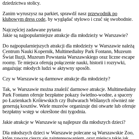
dziedzictwa stolicy.
Zanim wyruszysz na parkiet, sprawdź nasz
przewodnik po
klubowym dress code
, by wyglądać stylowo i czuć się swobodnie.
Najczęściej zadawane pytania
Jakie są najpopularniejsze atrakcje dla młodzieży w Warszawie?
Do najpopularniejszych atrakcji dla młodzieży w Warszawie należą
Centrum Nauki Kopernik, Multimedialny Park Fontann, Muzeum
Świat Iluzji, Muzeum Powstania Warszawskiego oraz liczne escape
roomy. Te miejsca oferują połączenie nauki, historii i rozrywki,
angażując młodych ludzi w aktywny sposób.
Czy w Warszawie są darmowe atrakcje dla młodzieży?
Tak, w Warszawie można znaleźć darmowe atrakcje. Multimedialny
Park Fontann oferuje bezpłatne pokazy świetlno-wodne, a spacery
po Łazienkach Królewskich czy Bulwarach Wiślanych również nie
generują kosztów. Wiele muzeów organizuje dni otwarte lub oferuje
bezpłatny wstęp w określone dni tygodnia.
Jakie atrakcje w Warszawie są najlepsze dla młodszych dzieci?
Dla młodszych dzieci w Warszawie polecane są Warszawskie Zoo,
które zawsze cieszy się zainteresowaniem, oraz miejsca takie jak