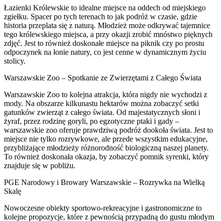
Łazienki Królewskie to idealne miejsce na oddech od miejskiego
zgiełku. Spacer po tych terenach to jak podróż w czasie, gdzie
historia przeplata się z naturą. Młodzież może odkrywać tajemnice
tego królewskiego miejsca, a przy okazji zrobić mnóstwo pięknych
zdjęć. Jest to również doskonałe miejsce na piknik czy po prostu
odpoczynek na łonie natury, co jest cenne w dynamicznym życiu
stolicy.
Warszawskie Zoo – Spotkanie ze Zwierzętami z Całego Świata
Warszawskie Zoo to kolejna atrakcja, która nigdy nie wychodzi z
mody. Na obszarze kilkunastu hektarów można zobaczyć setki
gatunków zwierząt z całego świata. Od majestatycznych słoni i
żyraf, przez rodzinę goryli, po egzotyczne ptaki i gady –
warszawskie zoo oferuje prawdziwą podróż dookoła świata. Jest to
miejsce nie tylko rozrywkowe, ale przede wszystkim edukacyjne,
przybliżające młodzieży różnorodność biologiczną naszej planety.
To również doskonała okazja, by zobaczyć pomnik syrenki, który
znajduje się w pobliżu.
PGE Narodowy i Browary Warszawskie – Rozrywka na Wielką
Skalę
Nowoczesne obiekty sportowo-rekreacyjne i gastronomiczne to
kolejne propozycje, które z pewnością przypadną do gustu młodym