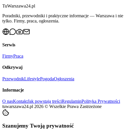
Tu
Warszawa24.pl
Poradniki, przewodniki i praktyczne informacje — Warszawa i nie
tylko. Firmy, praca, ogłoszenia.
Serwis
Firmy
Praca
Odkrywaj
Przewodnik
Lifestyle
Pogoda
Ogłoszenia
Informacje
O nas
Kontakt
Jak powstają treści
Regulamin
Polityka Prywatności
tuwarszawa24.pl
2026
©
Wszelkie Prawa Zastrzeżone
Szanujemy Twoją prywatność