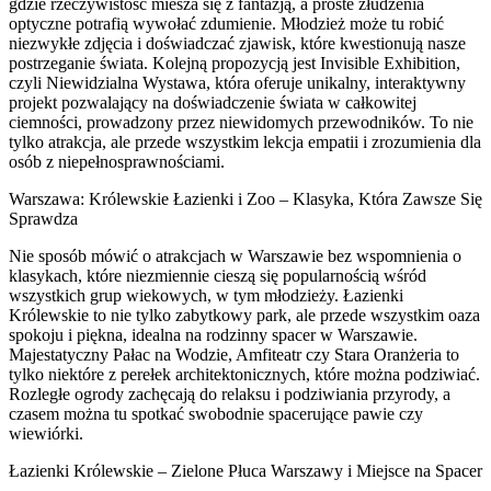
gdzie rzeczywistość miesza się z fantazją, a proste złudzenia
optyczne potrafią wywołać zdumienie. Młodzież może tu robić
niezwykłe zdjęcia i doświadczać zjawisk, które kwestionują nasze
postrzeganie świata. Kolejną propozycją jest Invisible Exhibition,
czyli Niewidzialna Wystawa, która oferuje unikalny, interaktywny
projekt pozwalający na doświadczenie świata w całkowitej
ciemności, prowadzony przez niewidomych przewodników. To nie
tylko atrakcja, ale przede wszystkim lekcja empatii i zrozumienia dla
osób z niepełnosprawnościami.
Warszawa: Królewskie Łazienki i Zoo – Klasyka, Która Zawsze Się
Sprawdza
Nie sposób mówić o atrakcjach w Warszawie bez wspomnienia o
klasykach, które niezmiennie cieszą się popularnością wśród
wszystkich grup wiekowych, w tym młodzieży. Łazienki
Królewskie to nie tylko zabytkowy park, ale przede wszystkim oaza
spokoju i piękna, idealna na rodzinny spacer w Warszawie.
Majestatyczny Pałac na Wodzie, Amfiteatr czy Stara Oranżeria to
tylko niektóre z perełek architektonicznych, które można podziwiać.
Rozległe ogrody zachęcają do relaksu i podziwiania przyrody, a
czasem można tu spotkać swobodnie spacerujące pawie czy
wiewiórki.
Łazienki Królewskie – Zielone Płuca Warszawy i Miejsce na Spacer