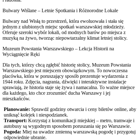
Bulwary Wiślane – Letnie Spotkania i Różnorodne Lokale
Bulwary nad Wisłą to przestrzeń, która ewoluowała i stała się
jednym z ulubionych miejsc spotkań warszawskiej młodzieży.
Oferuje szeroki wybór lokali, od modnych barów po miejsca z
muzyką na żywo, tworząc niepowtarzalny klimat letniej stolicy.
Muzeum Powstania Warszawskiego – Lekcja Historii na
Wyciągnięcie Ręki
Dla tych, którzy chcą zgłębić historię stolicy, Muzeum Powstania
Warszawskiego jest miejscem obowiązkowym. To nowoczesna
placówka, która w poruszający sposób prezentuje wydarzenia z
1944 roku. Zdjęcia, nagrania, dźwięki i interaktywne instalacje
sprawiają, że historia staje się żywa i namacalna. To ważne miejsce
dla każdego, kto chce zrozumieć ducha Warszawy i jej
mieszkańców.
Planowanie:
Sprawdź godziny otwarcia i ceny biletów online, aby
uniknąć kolejek i niespodzianek.
Transport:
Korzystaj z komunikacji miejskiej – metro, tramwaje i
autobusy są wygodnym sposobem poruszania się po Warszawie.
Pogoda:
Miej na uwadze zmienną warszawską pogodę i przygotuj
odpowiednie ubranie.