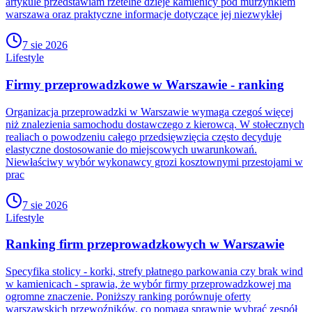
artykule przedstawiam rzetelne dzieje kamienicy pod murzynkiem
warszawa oraz praktyczne informacje dotyczące jej niezwykłej
7 sie 2026
Lifestyle
Firmy przeprowadzkowe w Warszawie - ranking
Organizacja przeprowadzki w Warszawie wymaga czegoś więcej
niż znalezienia samochodu dostawczego z kierowcą. W stołecznych
realiach o powodzeniu całego przedsięwzięcia często decyduje
elastyczne dostosowanie do miejscowych uwarunkowań.
Niewłaściwy wybór wykonawcy grozi kosztownymi przestojami w
prac
7 sie 2026
Lifestyle
Ranking firm przeprowadzkowych w Warszawie
Specyfika stolicy - korki, strefy płatnego parkowania czy brak wind
w kamienicach - sprawia, że wybór firmy przeprowadzkowej ma
ogromne znaczenie. Poniższy ranking porównuje oferty
warszawskich przewoźników, co pomaga sprawnie wybrać zespół