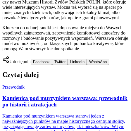
czy nawet Muzeum Historii Żydów Polskich POLIN, które oferuje
wiele interesujących wystaw. Można też wybrać się na spacer po
mniej znanych dzielnicach, odkrywając ich lokalny klimat, albo
poszukać tematycznych barów, jak np. te z grami planszowymi.
Kluczem do udanej randki jest dopasowanie miejsca do Waszych
wspólnych zainteresowań, zapewnienie komfortowej atmosfery do
rozmowy i budowanie pozytywnych wspomnień. Warszawa oferuje
mnóstwo możliwości, od klasycznych po bardzo kreatywne, które
pomogą Wam stworzyć idealne spotkanie.
Udostępnij:
Facebook
Twitter
LinkedIn
WhatsApp
Czytaj dalej
Przewodnik
Kamienica pod murzynkiem warszawa: przewodnik
po historii i atrakcjach
Kamienica pod murzynkiem warszawa stanowi jeden z
najważniejszych punktów na mapie historycznego centrum stolicy,
przyciągając uwagę zarówno turystów, jak i mieszkańców. W tym