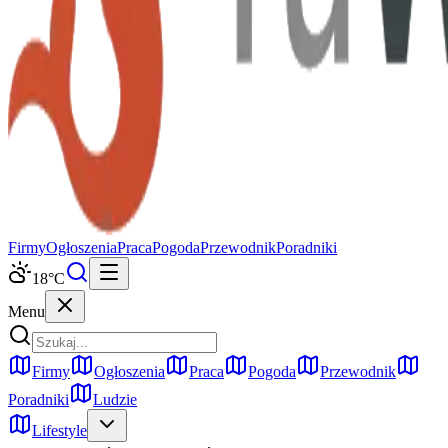
Firmy
Ogłoszenia
Praca
Pogoda
Przewodnik
Poradniki
18
°C
Menu
Firmy
Ogłoszenia
Praca
Pogoda
Przewodnik
Poradniki
Ludzie
Lifestyle