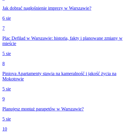
Jak dobrać nagłośnienie imprezy w Warszawie?
6 sie
7
Plac Defilad w Warszawie: historia, fakty i planowane zmiany w
mieście
5 sie
8
Piniova Apartamenty stawia na kameralność i jakość życia na
Mokotowie
5 sie
9
Planujesz montaż parapetów w Warszawie?
5 sie
10