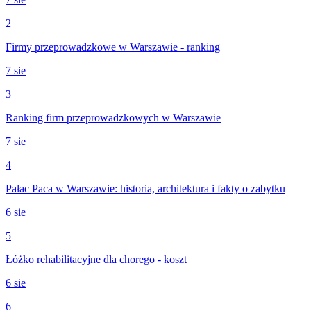
2
Firmy przeprowadzkowe w Warszawie - ranking
7 sie
3
Ranking firm przeprowadzkowych w Warszawie
7 sie
4
Pałac Paca w Warszawie: historia, architektura i fakty o zabytku
6 sie
5
Łóżko rehabilitacyjne dla chorego - koszt
6 sie
6