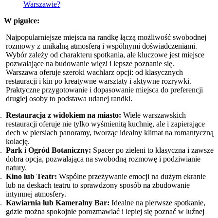
Warszawie?
W pigułce:
Najpopularniejsze miejsca na randkę łączą możliwość swobodnej
rozmowy z unikalną atmosferą i wspólnymi doświadczeniami.
Wybór zależy od charakteru spotkania, ale kluczowe jest miejsce
pozwalające na budowanie więzi i lepsze poznanie się.
Warszawa oferuje szeroki wachlarz opcji: od klasycznych
restauracji i kin po kreatywne warsztaty i aktywne rozrywki.
Praktyczne przygotowanie i dopasowanie miejsca do preferencji
drugiej osoby to podstawa udanej randki.
Restauracja z widokiem na miasto:
Wiele warszawskich
restauracji oferuje nie tylko wyśmienitą kuchnię, ale i zapierające
dech w piersiach panoramy, tworząc idealny klimat na romantyczną
kolację.
Park i Ogród Botaniczny:
Spacer po zieleni to klasyczna i zawsze
dobra opcja, pozwalająca na swobodną rozmowę i podziwianie
natury.
Kino lub Teatr:
Wspólne przeżywanie emocji na dużym ekranie
lub na deskach teatru to sprawdzony sposób na zbudowanie
intymnej atmosfery.
Kawiarnia lub Kameralny Bar:
Idealne na pierwsze spotkanie,
gdzie można spokojnie porozmawiać i lepiej się poznać w luźnej