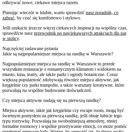
odkrywać nowe, ciekawe miejsca razem.
Planując wieczór w klubie, warto sprawdzić
nasz poradnik, co
zabrać
, by czuć się komfortowo i stylowo.
Jeśli szukacie jeszcze więcej ciekawych inspiracji na wspólny czas,
sprawdźcie nasz
przewodnik po najciekawszych atrakcjach dla par
w stolicy
.
Najczęściej zadawane pytania
Jakie są najpopularniejsze miejsca na randkę w Warszawie?
Najpopularniejsze miejsca na randkę w Warszawie to przede
wszystkim restauracje z romantycznym klimatem i widokiem na
miasto, kina, teatry, ale także parki i ogrody botaniczne. Coraz
większą popularność zdobywają również miejsca aktywne, jak
kręgielnie czy parki trampolin, a także warsztaty kreatywne, które
pozwalają na wspólne budowanie doświadczeń.
Czy miejsca aktywne nadają się na pierwszą randkę?
Miejsca aktywne, takie jak kręgielnia czy escape room, mogą być
świetnym pomysłem na pierwszą randkę, jeśli oboje lubicie tego
typu rozrywkę. Pozwalają na swobodniejszą atmosferę, mniej
formalne rozmowy i wspólne przeżywanie emocji, co może pomóc
przełamać pierwsze lody. Ważne, by upewnić się, że druga osoba