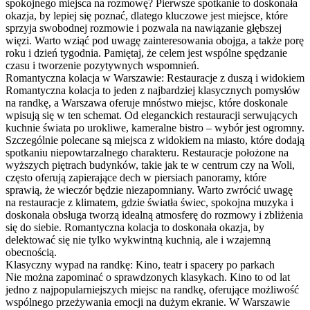
spokojnego miejsca na rozmowę? Pierwsze spotkanie to doskonała
okazja, by lepiej się poznać, dlatego kluczowe jest miejsce, które
sprzyja swobodnej rozmowie i pozwala na nawiązanie głębszej
więzi. Warto wziąć pod uwagę zainteresowania obojga, a także porę
roku i dzień tygodnia. Pamiętaj, że celem jest wspólne spędzanie
czasu i tworzenie pozytywnych wspomnień.
Romantyczna kolacja w Warszawie: Restauracje z duszą i widokiem
Romantyczna kolacja to jeden z najbardziej klasycznych pomysłów
na randkę, a Warszawa oferuje mnóstwo miejsc, które doskonale
wpisują się w ten schemat. Od eleganckich restauracji serwujących
kuchnie świata po urokliwe, kameralne bistro – wybór jest ogromny.
Szczególnie polecane są miejsca z widokiem na miasto, które dodają
spotkaniu niepowtarzalnego charakteru. Restauracje położone na
wyższych piętrach budynków, takie jak te w centrum czy na Woli,
często oferują zapierające dech w piersiach panoramy, które
sprawią, że wieczór będzie niezapomniany. Warto zwrócić uwagę
na restauracje z klimatem, gdzie światła świec, spokojna muzyka i
doskonała obsługa tworzą idealną atmosferę do rozmowy i zbliżenia
się do siebie. Romantyczna kolacja to doskonała okazja, by
delektować się nie tylko wykwintną kuchnią, ale i wzajemną
obecnością.
Klasyczny wypad na randkę: Kino, teatr i spacery po parkach
Nie można zapominać o sprawdzonych klasykach. Kino to od lat
jedno z najpopularniejszych miejsc na randkę, oferujące możliwość
wspólnego przeżywania emocji na dużym ekranie. W Warszawie