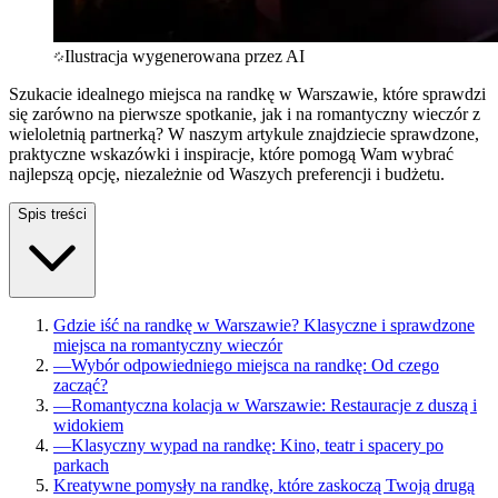
Ilustracja wygenerowana przez AI
Szukacie idealnego miejsca na randkę w Warszawie, które sprawdzi
się zarówno na pierwsze spotkanie, jak i na romantyczny wieczór z
wieloletnią partnerką? W naszym artykule znajdziecie sprawdzone,
praktyczne wskazówki i inspiracje, które pomogą Wam wybrać
najlepszą opcję, niezależnie od Waszych preferencji i budżetu.
Spis treści
Gdzie iść na randkę w Warszawie? Klasyczne i sprawdzone
miejsca na romantyczny wieczór
—
Wybór odpowiedniego miejsca na randkę: Od czego
zacząć?
—
Romantyczna kolacja w Warszawie: Restauracje z duszą i
widokiem
—
Klasyczny wypad na randkę: Kino, teatr i spacery po
parkach
Kreatywne pomysły na randkę, które zaskoczą Twoją drugą