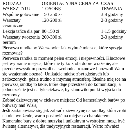
RODZAJ
ORIENTACYJNA CENA ZA
CZAS
WARSZTATU
1 OSOBĘ
TRWANIA
Wspólne gotowanie
150-250 zł
3-4 godziny
Warsztaty
120-200 zł
2-3 godziny
ceramiczne
Lekcja tańca dla par
80-150 zł
1-1.5 godziny
Warsztaty tworzenia
200-300 zł
2-3 godziny
perfum
Pierwsza randka w Warszawie: Jak wybrać miejsce, które sprzyja
rozmowie?
Pierwsza randka to moment pełen emocji i niepewności. Kluczowe
jest wybranie miejsca, które nie tylko zrobi dobre wrażenie, ale
przede wszystkim pozwoli na swobodną rozmowę i pozwoli Wam
się wzajemnie poznać. Unikajcie miejsc zbyt głośnych lub
zatłoczonych, gdzie trudno o intymną atmosferę. Idealne miejsce na
pierwszą randkę to takie, które daje przestrzeń do komunikacji, a
jednocześnie jest na tyle ciekawe, by stanowiło punkt wyjścia do
rozmowy.
Zabrać dziewczynę w ciekawe miejsca: Od kameralnych barów po
bulwary nad Wisłą
Jeśli zastanawiasz się, jak zabrać dziewczynę na randkę, która zrobi
na niej wrażenie, warto postawić na miejsca z charakterem.
Kameralne bary z dobrą muzyką i unikalnym wystrojem mogą być
świetną alternatywą dla tradycyjnych restauracji. Warto również