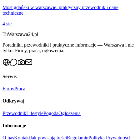
Most gdański w warszawie: praktyczny przewodnik i dane
techniczne
4 sie
Tu
Warszawa24.pl
Poradniki, przewodniki i praktyczne informacje — Warszawa i nie
tylko. Firmy, praca, ogłoszenia.
Serwis
Firmy
Praca
Odkrywaj
Przewodnik
Lifestyle
Pogoda
Ogłoszenia
Informacje
O nas
Kontakt
Jak powstają treści
Regulamin
Polityka Prywatności