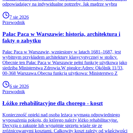
odpowiadający na indywidualne potrzeby. Jak mądrze wybra
7 sie 2026
Przewodnik
Pałac Paca w Warszawie: historia, architektura i
fakty o zabytku
Pałac Paca w Warszawie, wzniesiony w latach 1681–1687, jest
wybitnym przykładem architektury klasycystycznej w stolicy.
Obecnie ten Pałac Paca w Warszawie pełni funkcję użytkową jako
siedziba Ministerstwa Zdrowia.W pigułce:Adres: Okólnik 11/33,
00-368 Warszawa.Obecna funkcja użytkowa: Ministerstwo Z
6 sie 2026
Przewodnik
Łóżko rehabilitacyjne dla chorego - koszt
Konieczność opieki nad osobą leżącą wymaga odpowiedniego
wyposażenia pokoju, do którego należy łóżko rehabilitacyjne.
Decyzja o zakupie lub wynajmie sprzętu wiąże się ze
zróżnicowanymi kosztami. Całkowity koszt zależy od właściwości