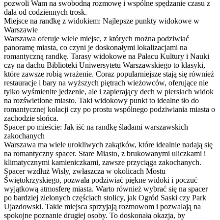
pozwoli Wam na swobodną rozmowę i wspólne spędzanie czasu z
dala od codziennych trosk.
Miejsce na randkę z widokiem: Najlepsze punkty widokowe w
Warszawie
Warszawa oferuje wiele miejsc, z których można podziwiać
panoramę miasta, co czyni je doskonałymi lokalizacjami na
romantyczną randkę. Tarasy widokowe na Pałacu Kultury i Nauki
czy na dachu Biblioteki Uniwersytetu Warszawskiego to klasyki,
które zawsze robią wrażenie. Coraz popularniejsze stają się również
restauracje i bary na wyższych piętrach wieżowców, oferujące nie
tylko wyśmienite jedzenie, ale i zapierający dech w piersiach widok
na rozświetlone miasto. Taki widokowy punkt to idealne tło do
romantycznej kolacji czy po prostu wspólnego podziwiania miasta o
zachodzie słońca.
Spacer po mieście: Jak iść na randkę śladami warszawskich
zakochanych
Warszawa ma wiele urokliwych zakątków, które idealnie nadają się
na romantyczny spacer. Stare Miasto, z brukowanymi uliczkami i
klimatycznymi kamieniczkami, zawsze przyciąga zakochanych.
Spacer wzdłuż Wisły, zwłaszcza w okolicach Mostu
Świętokrzyskiego, pozwala podziwiać piękne widoki i poczuć
wyjątkową atmosferę miasta. Warto również wybrać się na spacer
po bardziej zielonych częściach stolicy, jak Ogród Saski czy Park
Ujazdowski. Takie miejsca sprzyjają rozmowom i pozwalają na
spokojne poznanie drugiej osoby. To doskonała okazja, by