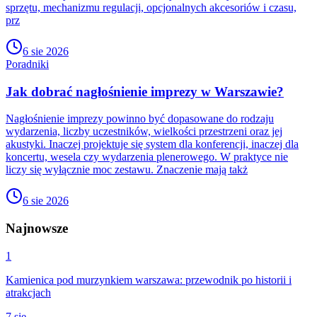
sprzętu, mechanizmu regulacji, opcjonalnych akcesoriów i czasu,
prz
6 sie 2026
Poradniki
Jak dobrać nagłośnienie imprezy w Warszawie?
Nagłośnienie imprezy powinno być dopasowane do rodzaju
wydarzenia, liczby uczestników, wielkości przestrzeni oraz jej
akustyki. Inaczej projektuje się system dla konferencji, inaczej dla
koncertu, wesela czy wydarzenia plenerowego. W praktyce nie
liczy się wyłącznie moc zestawu. Znaczenie mają takż
6 sie 2026
Najnowsze
1
Kamienica pod murzynkiem warszawa: przewodnik po historii i
atrakcjach
7 sie