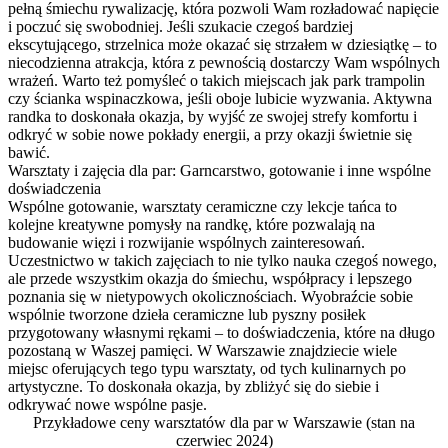
pełną śmiechu rywalizację, która pozwoli Wam rozładować napięcie
i poczuć się swobodniej. Jeśli szukacie czegoś bardziej
ekscytującego, strzelnica może okazać się strzałem w dziesiątkę – to
niecodzienna atrakcja, która z pewnością dostarczy Wam wspólnych
wrażeń. Warto też pomyśleć o takich miejscach jak park trampolin
czy ścianka wspinaczkowa, jeśli oboje lubicie wyzwania. Aktywna
randka to doskonała okazja, by wyjść ze swojej strefy komfortu i
odkryć w sobie nowe pokłady energii, a przy okazji świetnie się
bawić.
Warsztaty i zajęcia dla par: Garncarstwo, gotowanie i inne wspólne
doświadczenia
Wspólne gotowanie, warsztaty ceramiczne czy lekcje tańca to
kolejne kreatywne pomysły na randkę, które pozwalają na
budowanie więzi i rozwijanie wspólnych zainteresowań.
Uczestnictwo w takich zajęciach to nie tylko nauka czegoś nowego,
ale przede wszystkim okazja do śmiechu, współpracy i lepszego
poznania się w nietypowych okolicznościach. Wyobraźcie sobie
wspólnie tworzone dzieła ceramiczne lub pyszny posiłek
przygotowany własnymi rękami – to doświadczenia, które na długo
pozostaną w Waszej pamięci. W Warszawie znajdziecie wiele
miejsc oferujących tego typu warsztaty, od tych kulinarnych po
artystyczne. To doskonała okazja, by zbliżyć się do siebie i
odkrywać nowe wspólne pasje.
Przykładowe ceny warsztatów dla par w Warszawie (stan na
czerwiec 2024)