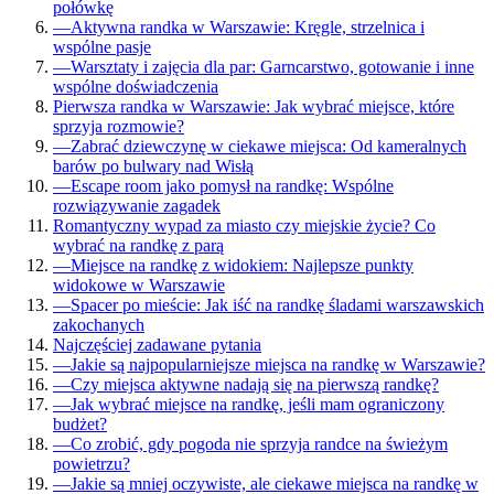
połówkę
—
Aktywna randka w Warszawie: Kręgle, strzelnica i
wspólne pasje
—
Warsztaty i zajęcia dla par: Garncarstwo, gotowanie i inne
wspólne doświadczenia
Pierwsza randka w Warszawie: Jak wybrać miejsce, które
sprzyja rozmowie?
—
Zabrać dziewczynę w ciekawe miejsca: Od kameralnych
barów po bulwary nad Wisłą
—
Escape room jako pomysł na randkę: Wspólne
rozwiązywanie zagadek
Romantyczny wypad za miasto czy miejskie życie? Co
wybrać na randkę z parą
—
Miejsce na randkę z widokiem: Najlepsze punkty
widokowe w Warszawie
—
Spacer po mieście: Jak iść na randkę śladami warszawskich
zakochanych
Najczęściej zadawane pytania
—
Jakie są najpopularniejsze miejsca na randkę w Warszawie?
—
Czy miejsca aktywne nadają się na pierwszą randkę?
—
Jak wybrać miejsce na randkę, jeśli mam ograniczony
budżet?
—
Co zrobić, gdy pogoda nie sprzyja randce na świeżym
powietrzu?
—
Jakie są mniej oczywiste, ale ciekawe miejsca na randkę w