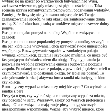
wybrać się na spacer po warszawskich bulwarach nad Wisłą,
zwłaszcza wieczorem, gdy miasto jest pięknie oświetlone. Taka
sceneria sprzyja romantycznym rozmowom i podziwianiu widoków.
Pamiętaj, że liczy się nie tylko samo miejsce, ale też Twoje
zaangażowanie i sposób, w jaki okazujesz zainteresowanie drugą
osobą. Zabrać ukochaną osobą w urokliwe miejsce to zawsze dobry
pomysł.
Escape room jako pomysł na randkę: Wspólne rozwiązywanie
zagadek
Escape room to coraz popularniejszy pomysł na randkę, szczególnie
dla par, które lubią wyzwania i chcą sprawdzić swoje umiejętności
współpracy. Rozwiązywanie zagadek w zamkniętym pokoju
wymaga komunikacji, zaufania i szybkiego myślenia, co może być
fascynującym doświadczeniem dla obojga. Tego typu atrakcja
pozwala na wspólne przeżywanie emocji i budowanie poczucia
zespołu. Po udanej ucieczce z pokoju, z pewnością będziecie mieli o
czym rozmawiać, a to doskonała okazja, by lepiej się poznać. To
zdecydowanie bardziej aktywna forma randki niż tradycyjne kino
czy kolacja.
Romantyczny wypad za miasto czy miejskie życie? Co wybrać na
randkę z parą
Decyzja o tym, czy wybrać się na romantyczny wypad za miasto,
czy pozostać w sercu Warszawy, zależy od Waszych preferencji i
okazji. Oba rozwiązania mają swoje plusy i mogą stworzyć
niezapomniane wspomnienia. Ważne, aby wybrać miejsce, które