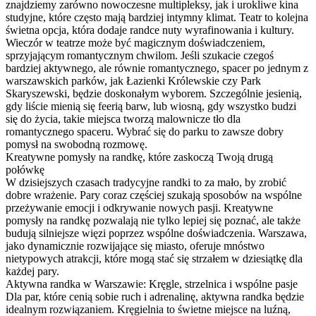
znajdziemy zarówno nowoczesne multipleksy, jak i urokliwe kina
studyjne, które często mają bardziej intymny klimat. Teatr to kolejna
świetna opcja, która dodaje randce nuty wyrafinowania i kultury.
Wieczór w teatrze może być magicznym doświadczeniem,
sprzyjającym romantycznym chwilom. Jeśli szukacie czegoś
bardziej aktywnego, ale równie romantycznego, spacer po jednym z
warszawskich parków, jak Łazienki Królewskie czy Park
Skaryszewski, będzie doskonałym wyborem. Szczególnie jesienią,
gdy liście mienią się feerią barw, lub wiosną, gdy wszystko budzi
się do życia, takie miejsca tworzą malownicze tło dla
romantycznego spaceru. Wybrać się do parku to zawsze dobry
pomysł na swobodną rozmowę.
Kreatywne pomysły na randkę, które zaskoczą Twoją drugą
połówkę
W dzisiejszych czasach tradycyjne randki to za mało, by zrobić
dobre wrażenie. Pary coraz częściej szukają sposobów na wspólne
przeżywanie emocji i odkrywanie nowych pasji. Kreatywne
pomysły na randkę pozwalają nie tylko lepiej się poznać, ale także
budują silniejsze więzi poprzez wspólne doświadczenia. Warszawa,
jako dynamicznie rozwijające się miasto, oferuje mnóstwo
nietypowych atrakcji, które mogą stać się strzałem w dziesiątkę dla
każdej pary.
Aktywna randka w Warszawie: Kręgle, strzelnica i wspólne pasje
Dla par, które cenią sobie ruch i adrenalinę, aktywna randka będzie
idealnym rozwiązaniem. Kręgielnia to świetne miejsce na luźną,