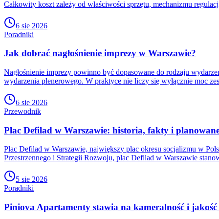
Całkowity koszt zależy od właściwości sprzętu, mechanizmu regulacji
6 sie 2026
Poradniki
Jak dobrać nagłośnienie imprezy w Warszawie?
Nagłośnienie imprezy powinno być dopasowane do rodzaju wydarzenia, l
wydarzenia plenerowego. W praktyce nie liczy się wyłącznie moc ze
6 sie 2026
Przewodnik
Plac Defilad w Warszawie: historia, fakty i planowan
Plac Defilad w Warszawie, największy plac okresu socjalizmu w Pol
Przestrzennego i Strategii Rozwoju, plac Defilad w Warszawie stano
5 sie 2026
Poradniki
Piniova Apartamenty stawia na kameralność i jakość