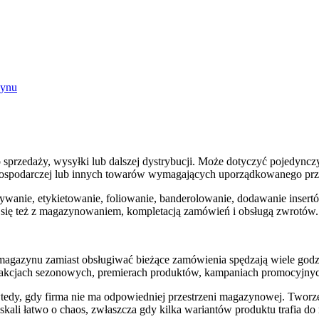
zynu
 sprzedaży, wysyłki lub dalszej dystrybucji. Może dotyczyć pojedync
 gospodarczej lub innych towarów wymagających uporządkowanego pr
wanie, etykietowanie, foliowanie, banderolowanie, dodawanie inser
 się też z magazynowaniem, kompletacją zamówień i obsługą zwrotów.
 magazynu zamiast obsługiwać bieżące zamówienia spędzają wiele god
zy akcjach sezonowych, premierach produktów, kampaniach promocyjn
tedy, gdy firma nie ma odpowiedniej przestrzeni magazynowej. Twor
 skali łatwo o chaos, zwłaszcza gdy kilka wariantów produktu trafia d