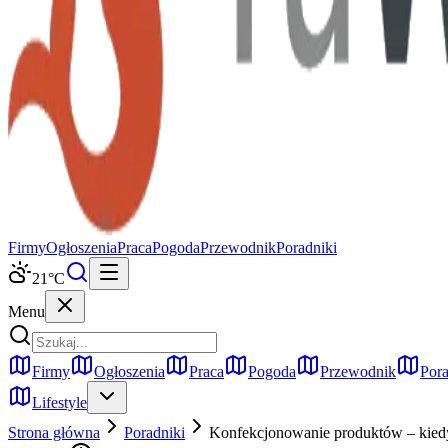
Firmy
Ogłoszenia
Praca
Pogoda
Przewodnik
Poradniki
21
°C
Menu
Firmy
Ogłoszenia
Praca
Pogoda
Przewodnik
Pora
Lifestyle
Strona główna
Poradniki
Konfekcjonowanie produktów – kiedy 