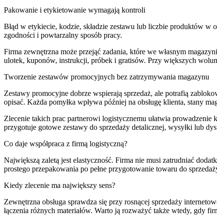
Pakowanie i etykietowanie wymagają kontroli
Błąd w etykiecie, kodzie, składzie zestawu lub liczbie produktów w
zgodności i powtarzalny sposób pracy.
Firma zewnętrzna może przejąć zadania, które we własnym magazyni
ulotek, kuponów, instrukcji, próbek i gratisów. Przy większych wolum
Tworzenie zestawów promocyjnych bez zatrzymywania magazynu
Zestawy promocyjne dobrze wspierają sprzedaż, ale potrafią zabloko
opisać. Każda pomyłka wpływa później na obsługę klienta, stany mag
Zlecenie takich prac partnerowi logistycznemu ułatwia prowadzenie 
przygotuje gotowe zestawy do sprzedaży detalicznej, wysyłki lub dyst
Co daje współpraca z firmą logistyczną?
Największą zaletą jest elastyczność. Firma nie musi zatrudniać dod
prostego przepakowania po pełne przygotowanie towaru do sprzedaży
Kiedy zlecenie ma największy sens?
Zewnętrzna obsługa sprawdza się przy rosnącej sprzedaży interneto
łączenia różnych materiałów. Warto ją rozważyć także wtedy, gdy f