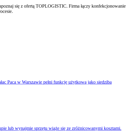
 zapoznaj się z ofertą TOPLOGISTIC. Firma łączy konfekcjonowanie
ocesie.
ałac Paca w Warszawie pełni funkcję użytkową jako siedziba
pie lub wynajmie sprzętu wiąże się ze zróżnicowanymi kosztami.