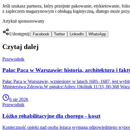
Jeśli szukasz partnera, który przejmie pakowanie, etykietowanie, 
z zapleczem magazynowym i obsługą logistyczną, dlatego może przygo
Artykuł sponsorowany
Udostępnij:
Facebook
Twitter
LinkedIn
WhatsApp
Czytaj dalej
Przewodnik
Pałac Paca w Warszawie: historia, architektura i fak
Pałac Paca w Warszawie, wzniesiony w latach 1681–1687, jest wybitn
Ministerstwa Zdrowia.W pigułce:Adres: Okólnik 11/33, 00-368 War
6 sie 2026
Przewodnik
Łóżko rehabilitacyjne dla chorego - koszt
Konieczność opieki nad osobą leżącą wymaga odpowiedniego wyposaże