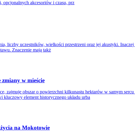
, opcjonalnych akcesoriów i czasu, prz
iczby uczestników, wielkości przestrzeni oraz jej akustyki. Inaczej pr
stawu. Znaczenie mają takż
e zmiany w mieście
sce, zajmuje obszar o powierzchni kilkunastu hektarów w samym sercu 
wi kluczowy element historycznego układu urba
 życia na Mokotowie