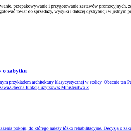
foliowanie, przepakowywanie i przygotowanie zestawów promocyjnych,
tować towar do sprzedaży, wysyłki i dalszej dystrybucji w jednym pr
ty o zabytku
ym przykładem architektury klasycystycznej w stolicy. Obecnie ten P
szawa.Obecna funkcja użytkowa: Ministerstwo Z
nia pokoju, do którego należy łóżko rehabilitacyjne. Decyzja o zaku