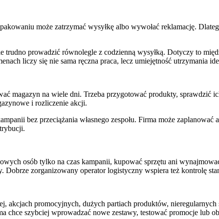
 opakowaniu może zatrzymać wysyłkę albo wywołać reklamację. Dlatego
e trudno prowadzić równolegle z codzienną wysyłką. Dotyczy to międ
enach liczy się nie sama ręczna praca, lecz umiejętność utrzymania ide
wać magazyn na wiele dni. Trzeba przygotować produkty, sprawdzić ich
azynowe i rozliczenie akcji.
kampanii bez przeciążania własnego zespołu. Firma może zaplanować a
rybucji.
atkowych osób tylko na czas kampanii, kupować sprzętu ani wynajmować
. Dobrze zorganizowany operator logistyczny wspiera też kontrolę s
wej, akcjach promocyjnych, dużych partiach produktów, nieregularnyc
irma chce szybciej wprowadzać nowe zestawy, testować promocje lub o