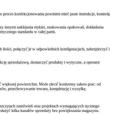
 proces konfekcjonowania powinien mieć jasne instrukcje, kontrolę
zy innymi naklejania etykiet, znakowania opakowań, dokładania
ntycznego standardu w całej partii.
 ilości, połączyć je w odpowiednich konfiguracjach, zabezpieczyć i
kcję sprzedażową, dostarczyć produkty i wytyczne, a operator
 większej powierzchni. Może zlecić konkretny zakres prac: od
tanów, przechowywanie towaru, kompletację i wysyłkę.
h szczytach zamówień oraz projektach wymagających ręcznego
bsłużyć kilka kanałów sprzedaży bez powiększania magazynu.