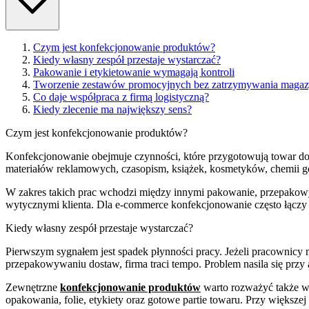
Czym jest konfekcjonowanie produktów?
Kiedy własny zespół przestaje wystarczać?
Pakowanie i etykietowanie wymagają kontroli
Tworzenie zestawów promocyjnych bez zatrzymywania maga
Co daje współpraca z firmą logistyczną?
Kiedy zlecenie ma największy sens?
Czym jest konfekcjonowanie produktów?
Konfekcjonowanie obejmuje czynności, które przygotowują towar do
materiałów reklamowych, czasopism, książek, kosmetyków, chemii
W zakres takich prac wchodzi między innymi pakowanie, przepakowy
wytycznymi klienta. Dla e-commerce konfekcjonowanie często łączy
Kiedy własny zespół przestaje wystarczać?
Pierwszym sygnałem jest spadek płynności pracy. Jeżeli pracownicy
przepakowywaniu dostaw, firma traci tempo. Problem nasila się pr
Zewnętrzne
konfekcjonowanie produktów
warto rozważyć także w
opakowania, folie, etykiety oraz gotowe partie towaru. Przy większej