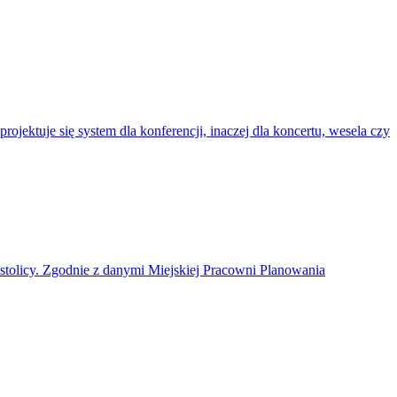
ojektuje się system dla konferencji, inaczej dla koncertu, wesela czy
stolicy. Zgodnie z danymi Miejskiej Pracowni Planowania