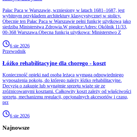
Pałac Paca w Warszawie, wzniesiony w latach 1681–1687, jest
wybitnym przykładem architektury klasycystycznej w stolicy.
Obecnie ten Pałac Paca w Warszawie pełni funkcję użytkową jako
siedziba Ministerstwa Zdrowia.W pigułce:Adres: Okólnik 11/33,
00-368 Warszawa.Obecna funkcja użytkowa: Ministerstwo Z
6 sie 2026
Przewodnik
Łóżko rehabilitacyjne dla chorego - koszt
Konieczność opieki nad osobą leżącą wymaga odpowiedniego
wyposażenia pokoju, do którego należy łóżko rehabilitacyjne.
Decyzja o zakupie lub wynajmie sprzętu wiąże się ze
zróżnicowanymi kosztami. Całkowity koszt zależy od właściwości
sprzętu, mechanizmu regulacji, opcjonalnych akcesoriów i czasu,
prz
6 sie 2026
Najnowsze