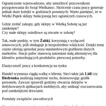
Ograniczenie wprowadzono, aby umożliwić pracownikom
przygotowania do świąt Wielkanoc. Skrócenie czasu pracy generuje
jednak duże kolejki w godzinach porannych. Warto pamiętać, że w
Wielki Piątek sklepy funkcjonują bez ograniczeń czasowych.
Gdzie zrobić zakupy, gdy sklepy w Wielką Sobotę są już
zamknięte?
Czy małe sklepy osiedlowe są otwarte w sobotę?
Tak, małe punkty, w tym
Żabki
, korzystają z wyłączeń
ustawowych, jeśli obsługuje je bezpośrednio właściciel. Dzięki temu
często oferują sprzedaż poza standardowym grafikiem dużych
marketów. Stacje paliw stanowią natomiast stałą alternatywę dla
klientów potrzebujących produktów pierwszej potrzeby.
Elastyczność pracy a konkurencja na rynku
Handel wymusza ciągłą walkę o klienta. Sieci takie jak
Lidl
czy
Biedronka
analizują natężenie ruchu, dostosowując grafik
personelu. Zawsze sprawdź godziny otwarcia sklepów w
dedykowanych aplikacjach mobilnych, aby uniknąć rozczarowania
pod zamkniętymi drzwiami.
Postulaty związków zawodowych