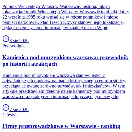
Pomnik Wincentego Witosa w Warszawie: historia, fakty i
lokalizacjaPomnik Wincentego Witosa w Warszawie to obiekt, który
22 września 1985 roku wpisał się w rejestr pomników i miejsc
pamięci narodowej. Plac Trzech Krzyży stanowi jego lokalizację,
będąc sercem systemu informacji wizualnej miasta.W pig
8 sie 2026
Przewodnik
Kamienica pod murzynkiem warszawa: przewodnik
po historii i atrakcjach
Kamienica pod murzynkiem warszawa stanowi jeden z
najważniejszych punktów na mapie historycznego centrum stolicy,
przyciągając uwagę zarówno turystów, jak i mieszkańców. W tym
artykule przedstawiam rzetelne dzieje kamienicy pod murzynkiem
warszawa oraz praktyczne informacje dotyczące jej niezwykłej
7 sie 2026
Lifestyle
Firmy przeprowadzkowe w Warszawie - ranking