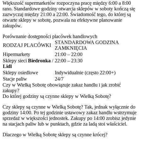
Większość supermarketów rozpoczyna pracę między 6:00 a 8:00
rano. Standardowe godziny otwarcia sklepów w soboty kończą się
zazwyczaj między 21:00 a 22:00. Świadomość tego, do której są
otwarte sklepy w sobotę, pozwala na efektywne planowanie
zakupów.
Porównanie dostępności placówek handlowych
STANDARDOWA GODZINA
RODZAJ PLACÓWKI
ZAMKNIĘCIA
Hipermarkety
21:00 – 22:00
Sklepy sieci
Biedronka
/
22:00 – 23:30
Lidl
Sklepy osiedlowe
Indywidualnie (często 22:00+)
Stacje paliw
24/7
Czy w Wielką Sobotę obowiązuje zakaz handlu i jak zrobić
zakupy?
Do której godziny są czynne sklepy w Wielką Sobotę?
Czy sklepy są czynne w Wielką Sobotę? Tak, jednak wyłącznie do
godziny 14:00. Po tej godzinie ustawowy zakaz handlu wstrzymuje
sprzedaż w większości jednostek. Zakupy po 14:00 zrobisz jedynie
na stacjach paliw lub w punktach, gdzie za ladą stoi właściciel.
Dlaczego w Wielką Sobotę sklepy są czynne krócej?