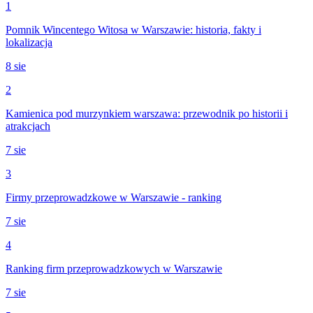
1
Pomnik Wincentego Witosa w Warszawie: historia, fakty i
lokalizacja
8 sie
2
Kamienica pod murzynkiem warszawa: przewodnik po historii i
atrakcjach
7 sie
3
Firmy przeprowadzkowe w Warszawie - ranking
7 sie
4
Ranking firm przeprowadzkowych w Warszawie
7 sie