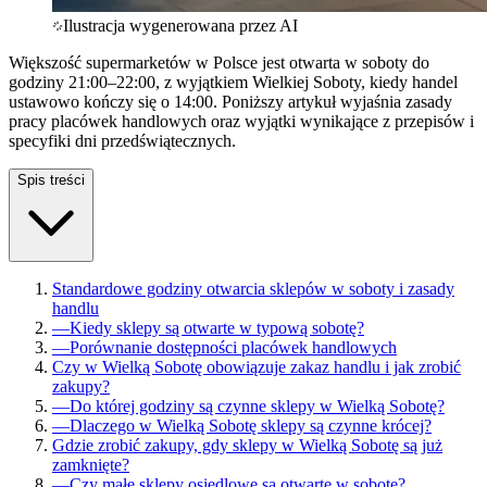
Ilustracja wygenerowana przez AI
Większość supermarketów w Polsce jest otwarta w soboty do
godziny 21:00–22:00, z wyjątkiem Wielkiej Soboty, kiedy handel
ustawowo kończy się o 14:00. Poniższy artykuł wyjaśnia zasady
pracy placówek handlowych oraz wyjątki wynikające z przepisów i
specyfiki dni przedświątecznych.
Spis treści
Standardowe godziny otwarcia sklepów w soboty i zasady
handlu
—
Kiedy sklepy są otwarte w typową sobotę?
—
Porównanie dostępności placówek handlowych
Czy w Wielką Sobotę obowiązuje zakaz handlu i jak zrobić
zakupy?
—
Do której godziny są czynne sklepy w Wielką Sobotę?
—
Dlaczego w Wielką Sobotę sklepy są czynne krócej?
Gdzie zrobić zakupy, gdy sklepy w Wielką Sobotę są już
zamknięte?
—
Czy małe sklepy osiedlowe są otwarte w sobotę?