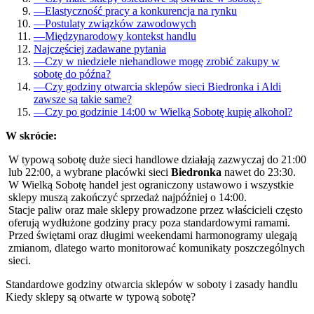
—
Elastyczność pracy a konkurencja na rynku
—
Postulaty związków zawodowych
—
Międzynarodowy kontekst handlu
Najczęściej zadawane pytania
—
Czy w niedziele niehandlowe mogę zrobić zakupy w
sobotę do późna?
—
Czy godziny otwarcia sklepów sieci Biedronka i Aldi
zawsze są takie same?
—
Czy po godzinie 14:00 w Wielką Sobotę kupię alkohol?
W skrócie:
W typową sobotę duże sieci handlowe działają zazwyczaj do 21:00
lub 22:00, a wybrane placówki sieci
Biedronka
nawet do 23:30.
W Wielką Sobotę handel jest ograniczony ustawowo i wszystkie
sklepy muszą zakończyć sprzedaż najpóźniej o 14:00.
Stacje paliw oraz małe sklepy prowadzone przez właścicieli często
oferują wydłużone godziny pracy poza standardowymi ramami.
Przed świętami oraz długimi weekendami harmonogramy ulegają
zmianom, dlatego warto monitorować komunikaty poszczególnych
sieci.
Standardowe godziny otwarcia sklepów w soboty i zasady handlu
Kiedy sklepy są otwarte w typową sobotę?