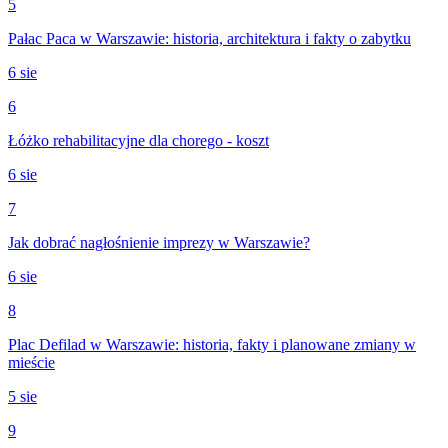
5
Pałac Paca w Warszawie: historia, architektura i fakty o zabytku
6 sie
6
Łóżko rehabilitacyjne dla chorego - koszt
6 sie
7
Jak dobrać nagłośnienie imprezy w Warszawie?
6 sie
8
Plac Defilad w Warszawie: historia, fakty i planowane zmiany w
mieście
5 sie
9