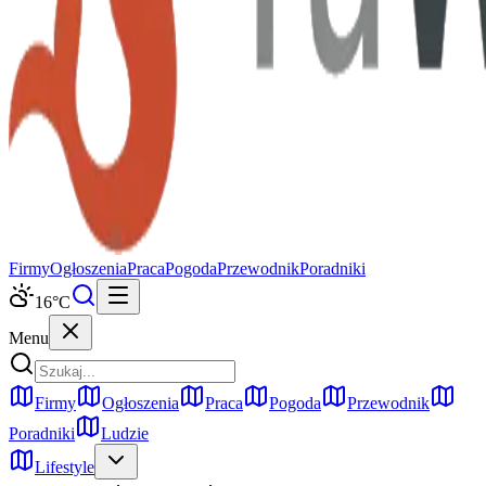
Firmy
Ogłoszenia
Praca
Pogoda
Przewodnik
Poradniki
16
°C
Menu
Firmy
Ogłoszenia
Praca
Pogoda
Przewodnik
Poradniki
Ludzie
Lifestyle