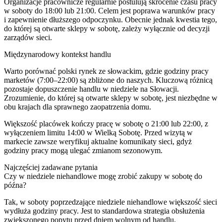
Organizacje pracownicze regularnie postulują skrócenie czasu pracy
w soboty do 18:00 lub 21:00. Celem jest poprawa warunków pracy
i zapewnienie dłuższego odpoczynku. Obecnie jednak kwestia tego,
do której są otwarte sklepy w sobotę, zależy wyłącznie od decyzji
zarządów sieci.
Międzynarodowy kontekst handlu
Warto porównać polski rynek ze słowackim, gdzie godziny pracy
marketów (7:00–22:00) są zbliżone do naszych. Kluczową różnicą
pozostaje dopuszczenie handlu w niedziele na Słowacji.
Zrozumienie, do której są otwarte sklepy w sobotę, jest niezbędne w
obu krajach dla sprawnego zaopatrzenia domu.
Większość placówek kończy pracę w sobotę o 21:00 lub 22:00, z
wyłączeniem limitu 14:00 w Wielką Sobotę. Przed wizytą w
markecie zawsze weryfikuj aktualne komunikaty sieci, gdyż
godziny pracy mogą ulegać zmianom sezonowym.
Najczęściej zadawane pytania
Czy w niedziele niehandlowe mogę zrobić zakupy w sobotę do
późna?
Tak, w soboty poprzedzające niedziele niehandlowe większość sieci
wydłuża godziny pracy. Jest to standardowa strategia obsłużenia
zwiększonego popytu przed dniem wolnym od handlu.