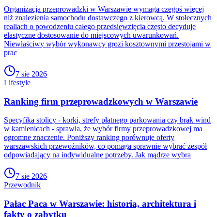
Organizacja przeprowadzki w Warszawie wymaga czegoś więcej
niż znalezienia samochodu dostawczego z kierowcą. W stołecznych
realiach o powodzeniu całego przedsięwzięcia często decyduje
elastyczne dostosowanie do miejscowych uwarunkowań.
Niewłaściwy wybór wykonawcy grozi kosztownymi przestojami w
prac
7 sie 2026
Lifestyle
Ranking firm przeprowadzkowych w Warszawie
Specyfika stolicy - korki, strefy płatnego parkowania czy brak wind
w kamienicach - sprawia, że wybór firmy przeprowadzkowej ma
ogromne znaczenie. Poniższy ranking porównuje oferty
warszawskich przewoźników, co pomaga sprawnie wybrać zespół
odpowiadający na indywidualne potrzeby. Jak mądrze wybra
7 sie 2026
Przewodnik
Pałac Paca w Warszawie: historia, architektura i
fakty o zabytku