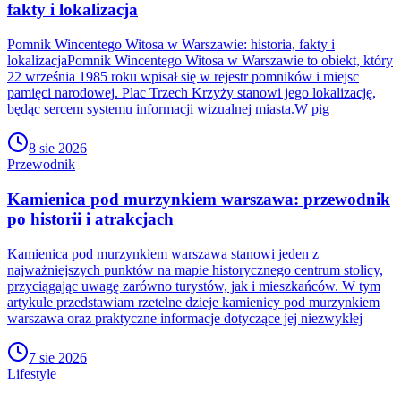
fakty i lokalizacja
Pomnik Wincentego Witosa w Warszawie: historia, fakty i
lokalizacjaPomnik Wincentego Witosa w Warszawie to obiekt, który
22 września 1985 roku wpisał się w rejestr pomników i miejsc
pamięci narodowej. Plac Trzech Krzyży stanowi jego lokalizację,
będąc sercem systemu informacji wizualnej miasta.W pig
8 sie 2026
Przewodnik
Kamienica pod murzynkiem warszawa: przewodnik
po historii i atrakcjach
Kamienica pod murzynkiem warszawa stanowi jeden z
najważniejszych punktów na mapie historycznego centrum stolicy,
przyciągając uwagę zarówno turystów, jak i mieszkańców. W tym
artykule przedstawiam rzetelne dzieje kamienicy pod murzynkiem
warszawa oraz praktyczne informacje dotyczące jej niezwykłej
7 sie 2026
Lifestyle