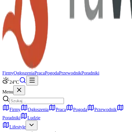
Firmy
Ogłoszenia
Praca
Pogoda
Przewodnik
Poradniki
24
°C
Menu
Firmy
Ogłoszenia
Praca
Pogoda
Przewodnik
Poradniki
Ludzie
Lifestyle