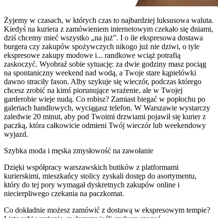
Żyjemy w czasach, w których czas to najbardziej luksusowa waluta.
Kiedyś na kuriera z zamówieniem internetowym czekało się dniami,
dziś chcemy mieć wszystko „na już”. I o ile ekspresowa dostawa
burgera czy zakupów spożywczych nikogo już nie dziwi, o tyle
ekspresowe zakupy modowe i... randkowe wciąż potrafią
zaskoczyć. Wyobraź sobie sytuację: za dwie godziny masz pociąg
na spontaniczny weekend nad wodą, a Twoje stare kąpielówki
dawno straciły fason. Alby szykuje się wieczór, podczas którego
chcesz zrobić na kimś piorunujące wrażenie, ale w Twojej
garderobie wieje nudą. Co robisz? Zamiast biegać w popłochu po
galeriach handlowych, wyciągasz telefon. W Warszawie wystarczy
zaledwie 20 minut, aby pod Twoimi drzwiami pojawił się kurier z
paczką, która całkowicie odmieni Twój wieczór lub weekendowy
wyjazd.
Szybka moda i męska zmysłowość na zawołanie
Dzięki współpracy warszawskich butików z platformami
kurierskimi, mieszkańcy stolicy zyskali dostęp do asortymentu,
który do tej pory wymagał dyskretnych zakupów online i
niecierpliwego czekania na paczkomat.
Co dokładnie możesz zamówić z dostawą w ekspresowym tempie?