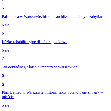
5
Pałac Paca w Warszawie: historia, architektura i fakty o zabytku
6 sie
6
Łóżko rehabilitacyjne dla chorego - koszt
6 sie
7
Jak dobrać nagłośnienie imprezy w Warszawie?
6 sie
8
Plac Defilad w Warszawie: historia, fakty i planowane zmiany w
mieście
5 sie