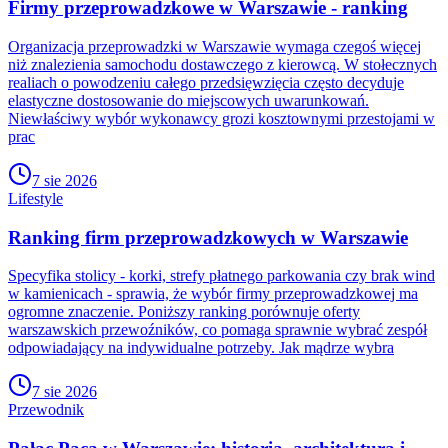
Firmy przeprowadzkowe w Warszawie - ranking
Organizacja przeprowadzki w Warszawie wymaga czegoś więcej
niż znalezienia samochodu dostawczego z kierowcą. W stołecznych
realiach o powodzeniu całego przedsięwzięcia często decyduje
elastyczne dostosowanie do miejscowych uwarunkowań.
Niewłaściwy wybór wykonawcy grozi kosztownymi przestojami w
prac
7 sie 2026
Lifestyle
Ranking firm przeprowadzkowych w Warszawie
Specyfika stolicy - korki, strefy płatnego parkowania czy brak wind
w kamienicach - sprawia, że wybór firmy przeprowadzkowej ma
ogromne znaczenie. Poniższy ranking porównuje oferty
warszawskich przewoźników, co pomaga sprawnie wybrać zespół
odpowiadający na indywidualne potrzeby. Jak mądrze wybra
7 sie 2026
Przewodnik