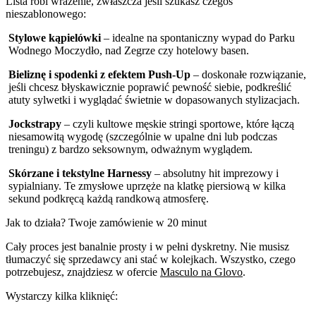
Lista robi wrażenie, zwłaszcza jeśli szukasz czegoś
nieszablonowego:
Stylowe kąpielówki
– idealne na spontaniczny wypad do Parku
Wodnego Moczydło, nad Zegrze czy hotelowy basen.
Bieliznę i spodenki z efektem Push-Up
– doskonałe rozwiązanie,
jeśli chcesz błyskawicznie poprawić pewność siebie, podkreślić
atuty sylwetki i wyglądać świetnie w dopasowanych stylizacjach.
Jockstrapy
– czyli kultowe męskie stringi sportowe, które łączą
niesamowitą wygodę (szczególnie w upalne dni lub podczas
treningu) z bardzo seksownym, odważnym wyglądem.
Skórzane i tekstylne Harnessy
– absolutny hit imprezowy i
sypialniany. Te zmysłowe uprzęże na klatkę piersiową w kilka
sekund podkręcą każdą randkową atmosferę.
Jak to działa? Twoje zamówienie w 20 minut
Cały proces jest banalnie prosty i w pełni dyskretny. Nie musisz
tłumaczyć się sprzedawcy ani stać w kolejkach. Wszystko, czego
potrzebujesz, znajdziesz w ofercie
Masculo na Glovo
.
Wystarczy kilka kliknięć: