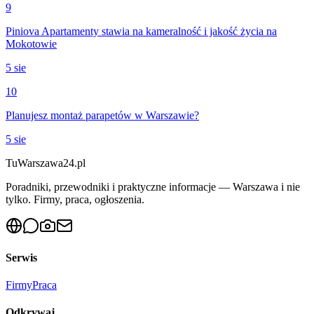
9
Piniova Apartamenty stawia na kameralność i jakość życia na
Mokotowie
5 sie
10
Planujesz montaż parapetów w Warszawie?
5 sie
Tu
Warszawa24.pl
Poradniki, przewodniki i praktyczne informacje — Warszawa i nie
tylko. Firmy, praca, ogłoszenia.
Serwis
Firmy
Praca
Odkrywaj