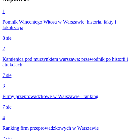
1
Pomnik Wincentego Witosa w Warszawie: historia, fakty i
lokalizacja
8 sie
2
Kamienica pod murzynkiem warszawa: przewodnik po historii i
atrakcjach
7 sie
3
Firmy przeprowadzkowe w Warszawie - ranking
7 sie
4
Ranking firm przeprowadzkowych w Warszawie
7 sie