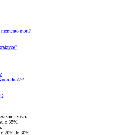
a memento mori?
praktyce?
?
różnorodność?
i?
eraźniejszości.
esu o 35%.
.
i o 20% do 30%.