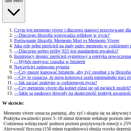
Spis treści
Czym jest memento vivere i dlaczego stanowi przeciwwagę dl
—
Dlaczego filozofia wprowadza refleksję w życie?
Porównanie filozofii: Memento Mori vs Memento Vivere
Jaką rolę pełni pierścień na mały palec memento w codziennej 
—
Dlaczego srebro próby 925 jest standardem trwałości?
Inspirujący design: pierścień sygnetowy a estetyka nowoczesna
—
Wybór motywu: czaszka w biżuterii
Najczęściej zadawane pytania
—
Czy muszę kupować biżuterię, aby żyć zgodnie z tą filozofią
—
Czy to oznacza, że moja kolorowa szafa minimalistki traci 
—
Jak zacząć praktykę w codziennym życiu?
—
Czy memento vivere dla kobiet różni się od męskich modeli?
—
Jakie są naukowe dowody na skuteczność praktyk uważnośc
W skrócie:
Memento vivere oznacza pamiętaj, aby żyć i skupia się na aktywnej t
Praktyka uważności przez 5–10 minut dziennie redukuje poziom str
Codzienna wdzięczność podnosi poziom pozytywnych emocji o 25%
Aktywność fizyczna (150 minut tygodniowo) obniża ryzyko depresj