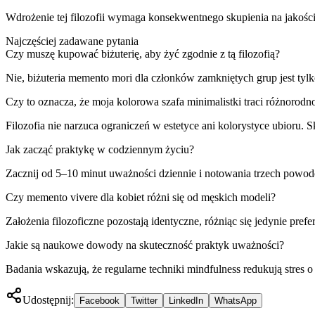
Wdrożenie tej filozofii wymaga konsekwentnego skupienia na jakości k
Najczęściej zadawane pytania
Czy muszę kupować biżuterię, aby żyć zgodnie z tą filozofią?
Nie, biżuteria memento mori dla członków zamkniętych grup jest tyl
Czy to oznacza, że moja kolorowa szafa minimalistki traci różnorodn
Filozofia nie narzuca ograniczeń w estetyce ani kolorystyce ubioru. 
Jak zacząć praktykę w codziennym życiu?
Zacznij od 5–10 minut uważności dziennie i notowania trzech powo
Czy memento vivere dla kobiet różni się od męskich modeli?
Założenia filozoficzne pozostają identyczne, różniąc się jedynie p
Jakie są naukowe dowody na skuteczność praktyk uważności?
Badania wskazują, że regularne techniki mindfulness redukują stres 
Udostępnij:
Facebook
Twitter
LinkedIn
WhatsApp