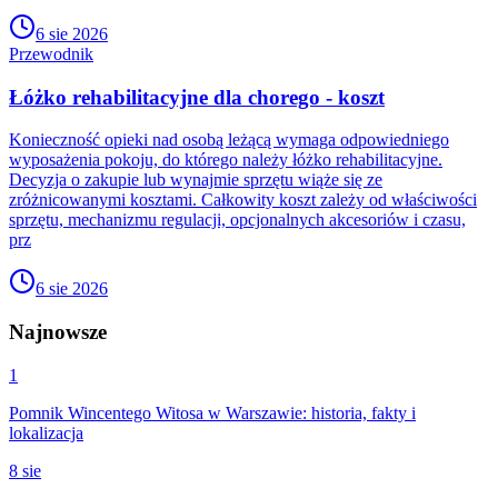
6 sie 2026
Przewodnik
Łóżko rehabilitacyjne dla chorego - koszt
Konieczność opieki nad osobą leżącą wymaga odpowiedniego
wyposażenia pokoju, do którego należy łóżko rehabilitacyjne.
Decyzja o zakupie lub wynajmie sprzętu wiąże się ze
zróżnicowanymi kosztami. Całkowity koszt zależy od właściwości
sprzętu, mechanizmu regulacji, opcjonalnych akcesoriów i czasu,
prz
6 sie 2026
Najnowsze
1
Pomnik Wincentego Witosa w Warszawie: historia, fakty i
lokalizacja
8 sie