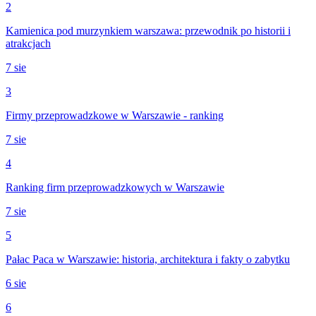
2
Kamienica pod murzynkiem warszawa: przewodnik po historii i
atrakcjach
7 sie
3
Firmy przeprowadzkowe w Warszawie - ranking
7 sie
4
Ranking firm przeprowadzkowych w Warszawie
7 sie
5
Pałac Paca w Warszawie: historia, architektura i fakty o zabytku
6 sie
6