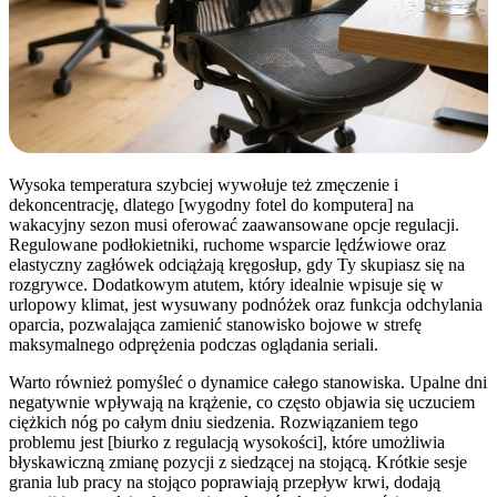
Wysoka temperatura szybciej wywołuje też zmęczenie i
dekoncentrację, dlatego [wygodny fotel do komputera] na
wakacyjny sezon musi oferować zaawansowane opcje regulacji.
Regulowane podłokietniki, ruchome wsparcie lędźwiowe oraz
elastyczny zagłówek odciążają kręgosłup, gdy Ty skupiasz się na
rozgrywce. Dodatkowym atutem, który idealnie wpisuje się w
urlopowy klimat, jest wysuwany podnóżek oraz funkcja odchylania
oparcia, pozwalająca zamienić stanowisko bojowe w strefę
maksymalnego odprężenia podczas oglądania seriali.
Warto również pomyśleć o dynamice całego stanowiska. Upalne dni
negatywnie wpływają na krążenie, co często objawia się uczuciem
ciężkich nóg po całym dniu siedzenia. Rozwiązaniem tego
problemu jest [biurko z regulacją wysokości], które umożliwia
błyskawiczną zmianę pozycji z siedzącej na stojącą. Krótkie sesje
grania lub pracy na stojąco poprawiają przepływ krwi, dodają