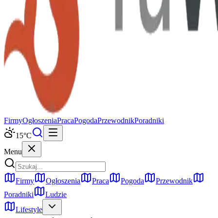
Firmy
Ogłoszenia
Praca
Pogoda
Przewodnik
Poradniki
15
°C
Menu
Firmy
Ogłoszenia
Praca
Pogoda
Przewodnik
Poradniki
Ludzie
Lifestyle