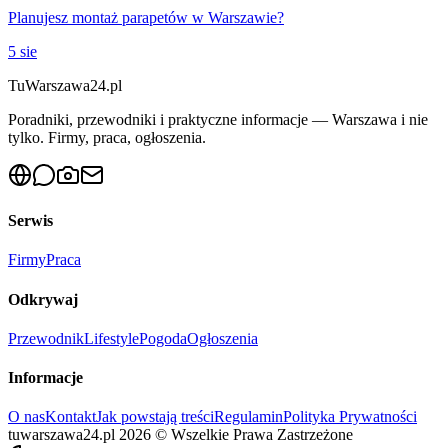
Planujesz montaż parapetów w Warszawie?
5 sie
Tu
Warszawa24.pl
Poradniki, przewodniki i praktyczne informacje — Warszawa i nie
tylko. Firmy, praca, ogłoszenia.
Serwis
Firmy
Praca
Odkrywaj
Przewodnik
Lifestyle
Pogoda
Ogłoszenia
Informacje
O nas
Kontakt
Jak powstają treści
Regulamin
Polityka Prywatności
tuwarszawa24.pl
2026
©
Wszelkie Prawa Zastrzeżone