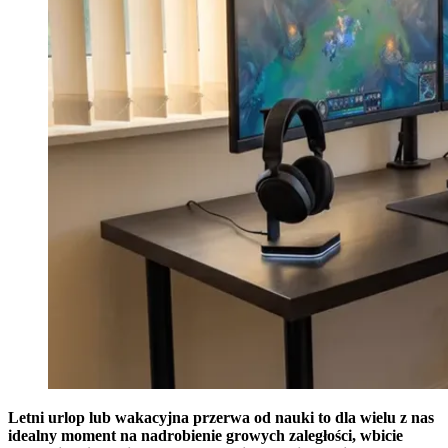
Letni urlop lub wakacyjna przerwa od nauki to dla wielu z nas
idealny moment na nadrobienie growych zaległości, wbicie