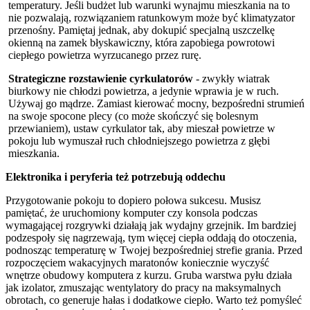
temperatury. Jeśli budżet lub warunki wynajmu mieszkania na to
nie pozwalają, rozwiązaniem ratunkowym może być klimatyzator
przenośny. Pamiętaj jednak, aby dokupić specjalną uszczelkę
okienną na zamek błyskawiczny, która zapobiega powrotowi
ciepłego powietrza wyrzucanego przez rurę.
Strategiczne rozstawienie cyrkulatorów
- zwykły wiatrak
biurkowy nie chłodzi powietrza, a jedynie wprawia je w ruch.
Używaj go mądrze. Zamiast kierować mocny, bezpośredni strumień
na swoje spocone plecy (co może skończyć się bolesnym
przewianiem), ustaw cyrkulator tak, aby mieszał powietrze w
pokoju lub wymuszał ruch chłodniejszego powietrza z głębi
mieszkania.
Elektronika i peryferia też potrzebują oddechu
Przygotowanie pokoju to dopiero połowa sukcesu. Musisz
pamiętać, że uruchomiony komputer czy konsola podczas
wymagającej rozgrywki działają jak wydajny grzejnik. Im bardziej
podzespoły się nagrzewają, tym więcej ciepła oddają do otoczenia,
podnosząc temperaturę w Twojej bezpośredniej strefie grania. Przed
rozpoczęciem wakacyjnych maratonów koniecznie wyczyść
wnętrze obudowy komputera z kurzu. Gruba warstwa pyłu działa
jak izolator, zmuszając wentylatory do pracy na maksymalnych
obrotach, co generuje hałas i dodatkowe ciepło. Warto też pomyśleć