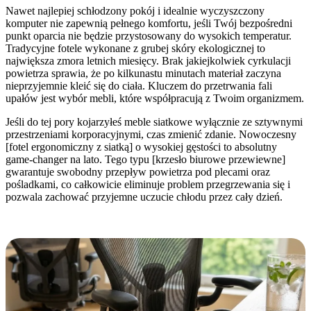
Nawet najlepiej schłodzony pokój i idealnie wyczyszczony
komputer nie zapewnią pełnego komfortu, jeśli Twój bezpośredni
punkt oparcia nie będzie przystosowany do wysokich temperatur.
Tradycyjne fotele wykonane z grubej skóry ekologicznej to
największa zmora letnich miesięcy. Brak jakiejkolwiek cyrkulacji
powietrza sprawia, że po kilkunastu minutach materiał zaczyna
nieprzyjemnie kleić się do ciała. Kluczem do przetrwania fali
upałów jest wybór mebli, które współpracują z Twoim organizmem.
Jeśli do tej pory kojarzyłeś meble siatkowe wyłącznie ze sztywnymi
przestrzeniami korporacyjnymi, czas zmienić zdanie. Nowoczesny
[fotel ergonomiczny z siatką] o wysokiej gęstości to absolutny
game-changer na lato. Tego typu [krzesło biurowe przewiewne]
gwarantuje swobodny przepływ powietrza pod plecami oraz
pośladkami, co całkowicie eliminuje problem przegrzewania się i
pozwala zachować przyjemne uczucie chłodu przez cały dzień.