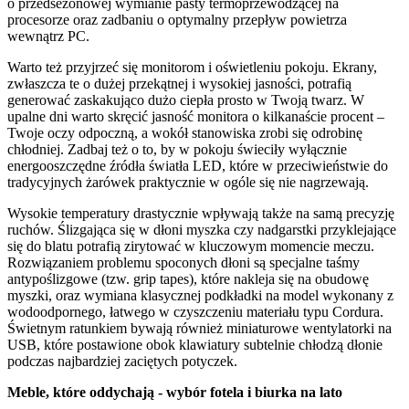
o przedsezonowej wymianie pasty termoprzewodzącej na
procesorze oraz zadbaniu o optymalny przepływ powietrza
wewnątrz PC.
Warto też przyjrzeć się monitorom i oświetleniu pokoju. Ekrany,
zwłaszcza te o dużej przekątnej i wysokiej jasności, potrafią
generować zaskakująco dużo ciepła prosto w Twoją twarz. W
upalne dni warto skręcić jasność monitora o kilkanaście procent –
Twoje oczy odpoczną, a wokół stanowiska zrobi się odrobinę
chłodniej. Zadbaj też o to, by w pokoju świeciły wyłącznie
energooszczędne źródła światła LED, które w przeciwieństwie do
tradycyjnych żarówek praktycznie w ogóle się nie nagrzewają.
Wysokie temperatury drastycznie wpływają także na samą precyzję
ruchów. Ślizgająca się w dłoni myszka czy nadgarstki przyklejające
się do blatu potrafią zirytować w kluczowym momencie meczu.
Rozwiązaniem problemu spoconych dłoni są specjalne taśmy
antypoślizgowe (tzw. grip tapes), które nakleja się na obudowę
myszki, oraz wymiana klasycznej podkładki na model wykonany z
wodoodpornego, łatwego w czyszczeniu materiału typu Cordura.
Świetnym ratunkiem bywają również miniaturowe wentylatorki na
USB, które postawione obok klawiatury subtelnie chłodzą dłonie
podczas najbardziej zaciętych potyczek.
Meble, które oddychają - wybór fotela i biurka na lato