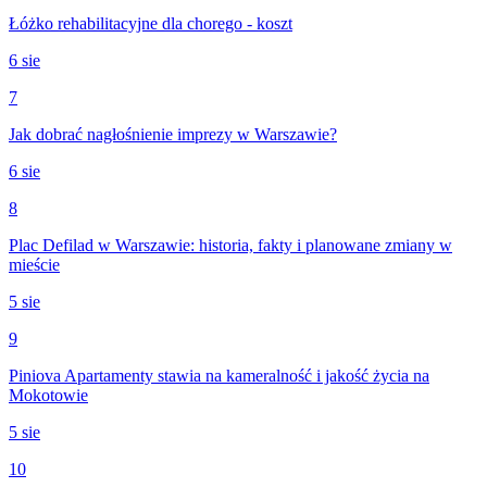
Łóżko rehabilitacyjne dla chorego - koszt
6 sie
7
Jak dobrać nagłośnienie imprezy w Warszawie?
6 sie
8
Plac Defilad w Warszawie: historia, fakty i planowane zmiany w
mieście
5 sie
9
Piniova Apartamenty stawia na kameralność i jakość życia na
Mokotowie
5 sie
10