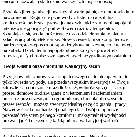
energii i pozwalają skutecznie walczyć z letnią sennością.
Przy okazji reorganizacji przestrzeni warto pamiętać o odpowiednim
nawodnieniu. Regularne picie wody z lodem to absolutna
konieczność podczas upałów, jednak szklanki z zimnymi napojami
intensywnie „pocą się” pod wpływem różnicy temperatur.
Skraplająca się woda może trwale uszkodzić drewniany blat lub
zalać leżącą obok elektronikę. Nowoczesne biurka komputerowe
bardzo często wyposażone są w dedykowane, zewnętrzne uchwyty
na kubek. Dzięki temu napój stabilnie spoczywa poza strefą
roboczą, a Ty chronisz swój sprzęt przed przypadkowym zalaniem.
Twoja własna oaza chłodu na wakacyjny sezon
Przygotowanie stanowiska komputerowego na letnie upały to nie
tylko kwestia wygody, ale przede wszystkim inwestycja w Twoje
zdrowie, samopoczucie oraz dłuższą żywotność sprzętu. Łącząc
proste, domowe triki związane z wietrzeniem i zaciemnianiem
pokoju z nowoczesnymi, ergonomicznymi meblami o wysokiej
przewiewności, możesz stworzyć idealną oazę do grania i pracy.
Nawet w środku najbardziej upalnego lata Twój setup może
pozostać miejscem pełnego komfortu i maksymalnej wydajności,
pozwalając Ci cieszyć się każdą minutą wakacyjnej wolności.
Artykuł powstał przy współpracy ze sklepem
Mark Adler
,