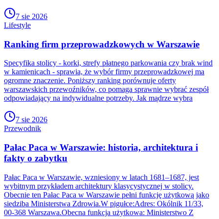
7 sie 2026
Lifestyle
Ranking firm przeprowadzkowych w Warszawie
Specyfika stolicy - korki, strefy płatnego parkowania czy brak wind
w kamienicach - sprawia, że wybór firmy przeprowadzkowej ma
ogromne znaczenie. Poniższy ranking porównuje oferty
warszawskich przewoźników, co pomaga sprawnie wybrać zespół
odpowiadający na indywidualne potrzeby. Jak mądrze wybra
7 sie 2026
Przewodnik
Pałac Paca w Warszawie: historia, architektura i
fakty o zabytku
Pałac Paca w Warszawie, wzniesiony w latach 1681–1687, jest
wybitnym przykładem architektury klasycystycznej w stolicy.
Obecnie ten Pałac Paca w Warszawie pełni funkcję użytkową jako
siedziba Ministerstwa Zdrowia.W pigułce:Adres: Okólnik 11/33,
00-368 Warszawa.Obecna funkcja użytkowa: Ministerstwo Z