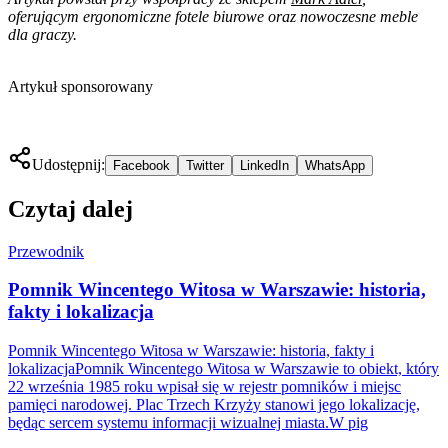
oferującym ergonomiczne fotele biurowe oraz nowoczesne meble
dla graczy.
Artykuł sponsorowany
Udostępnij:
Facebook
Twitter
LinkedIn
WhatsApp
Czytaj dalej
Przewodnik
Pomnik Wincentego Witosa w Warszawie: historia,
fakty i lokalizacja
Pomnik Wincentego Witosa w Warszawie: historia, fakty i
lokalizacjaPomnik Wincentego Witosa w Warszawie to obiekt, który
22 września 1985 roku wpisał się w rejestr pomników i miejsc
pamięci narodowej. Plac Trzech Krzyży stanowi jego lokalizację,
będąc sercem systemu informacji wizualnej miasta.W pig