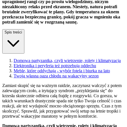
upragnionej rangi czy po prostu wielogodzinny, niczym
niezakłócony relaks przed ekranem. Niestety, natura potrafi
brutalnie zweryfikować te plany. Gdy temperatura za oknem
przekracza bezpieczną granicę, pokój gracza w mgnieniu oka
potrafi zamienić się w rozgrzaną saunę.
Spis treści
Domowa partyzantka, czyli wietrzenie, rolety i klimatyzacja
Elektronika i peryferia też potrzebują oddechu
Meble, które oddychają - wybór fotela i biurka na lato
Twoja własna oaza chłodu na wakacyjny sezon
Zamiast skupić się na ważnym raidzie, zaczynasz walczyć z potem
zalewającym czoło, a irytujący syndrom „przyklejania się” do
krzesła skutecznie odbiera całą frajdę z rozgrywki. Co gorsza, w
takich warunkach drastycznie spada nie tylko Twoja celność i czas
reakcji, ale też wydajność mocno obciążonego sprzętu. Czas z tym
skończyć. Sprawdź, jak przygotować swój setup na letnie tropiki i
przetrwać wakacyjne maratony w pełnym komforcie.
Domowa partyzantka, czyli wietrzenie, rolety i klimatyzacja