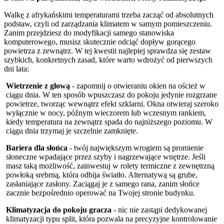
Walkę z afrykańskimi temperaturami trzeba zacząć od absolutnych
podstaw, czyli od zarządzania klimatem w samym pomieszczeniu.
Zanim przejdziesz do modyfikacji samego stanowiska
komputerowego, musisz skutecznie odciąć dopływ gorącego
powietrza z zewnątrz. W tej kwestii najlepiej sprawdza się zestaw
szybkich, konkretnych zasad, które warto wdrożyć od pierwszych
dni lata:
Wietrzenie z głową
- zapomnij o otwieraniu okien na oścież w
ciągu dnia. W ten sposób wpuszczasz do pokoju jedynie rozgrzane
powietrze, tworząc wewnątrz efekt szklarni. Okna otwieraj szeroko
wyłącznie w nocy, późnym wieczorem lub wczesnym rankiem,
kiedy temperatura na zewnątrz spada do najniższego poziomu. W
ciągu dnia trzymaj je szczelnie zamknięte.
Bariera dla słońca
- twój największym wrogiem są promienie
słoneczne wpadające przez szyby i nagrzewające wnętrze. Jeśli
masz taką możliwość, zainwestuj w rolety termiczne z zewnętrzną
powłoką srebrną, która odbija światło. Alternatywą są grube,
zasłaniające zasłony. Zaciągaj je z samego rana, zanim słońce
zacznie bezpośrednio operować na Twojej stronie budynku.
Klimatyzacja do pokoju gracza
- nic nie zastąpi dedykowanej
klimatyzacji typu split, która pozwala na precyzyjne kontrolowanie