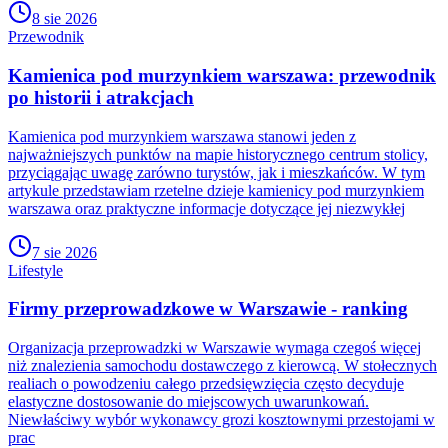
8 sie 2026
Przewodnik
Kamienica pod murzynkiem warszawa: przewodnik
po historii i atrakcjach
Kamienica pod murzynkiem warszawa stanowi jeden z
najważniejszych punktów na mapie historycznego centrum stolicy,
przyciągając uwagę zarówno turystów, jak i mieszkańców. W tym
artykule przedstawiam rzetelne dzieje kamienicy pod murzynkiem
warszawa oraz praktyczne informacje dotyczące jej niezwykłej
7 sie 2026
Lifestyle
Firmy przeprowadzkowe w Warszawie - ranking
Organizacja przeprowadzki w Warszawie wymaga czegoś więcej
niż znalezienia samochodu dostawczego z kierowcą. W stołecznych
realiach o powodzeniu całego przedsięwzięcia często decyduje
elastyczne dostosowanie do miejscowych uwarunkowań.
Niewłaściwy wybór wykonawcy grozi kosztownymi przestojami w
prac