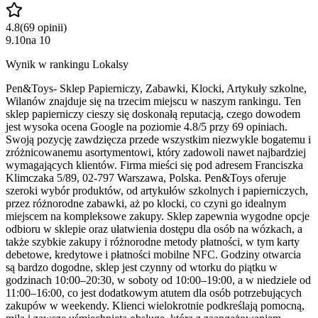
4.8
(
69
opinii
)
9.10
na
10
Wynik w rankingu Lokalsy
Pen&Toys- Sklep Papierniczy, Zabawki, Klocki, Artykuły szkolne,
Wilanów znajduje się na trzecim miejscu w naszym rankingu. Ten
sklep papierniczy cieszy się doskonałą reputacją, czego dowodem
jest wysoka ocena Google na poziomie 4.8/5 przy 69 opiniach.
Swoją pozycję zawdzięcza przede wszystkim niezwykle bogatemu i
zróżnicowanemu asortymentowi, który zadowoli nawet najbardziej
wymagających klientów. Firma mieści się pod adresem Franciszka
Klimczaka 5/89, 02-797 Warszawa, Polska. Pen&Toys oferuje
szeroki wybór produktów, od artykułów szkolnych i papierniczych,
przez różnorodne zabawki, aż po klocki, co czyni go idealnym
miejscem na kompleksowe zakupy. Sklep zapewnia wygodne opcje
odbioru w sklepie oraz ułatwienia dostępu dla osób na wózkach, a
także szybkie zakupy i różnorodne metody płatności, w tym karty
debetowe, kredytowe i płatności mobilne NFC. Godziny otwarcia
są bardzo dogodne, sklep jest czynny od wtorku do piątku w
godzinach 10:00–20:30, w soboty od 10:00–19:00, a w niedziele od
11:00–16:00, co jest dodatkowym atutem dla osób potrzebujących
zakupów w weekendy. Klienci wielokrotnie podkreślają pomocną,