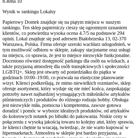
8.40
na
10
Wynik w rankingu Lokalsy
Papierowy Domek znajduje się na piątym miejscu w naszym
rankingu. Ten sklep papierniczy cieszy się ogromnym uznaniem
klientów, co potwierdza wysoka ocena 4.7/5 na podstawie 294
opinii. Lokal znajduje się pod adresem Białobrzeska 13, 02-370
Warszawa, Polska. Firma oferuje szeroki wachlarz udogodnień, w
tym możliwość odbioru w sklepie, zakupy stacjonarne oraz usługi
na miejscu, co sprawia, że jest to miejsce niezwykle funkcjonalne.
Doceniono również dostępność parkingu dla osób na wózkach, a
także przyjazną atmosferę dla osób transpłciowych i społeczności
LGBTQ+. Sklep jest otwarty od poniedziałku do piątku w
godzinach 10:00–19:00, co pozwala na elastyczne planowanie
wizyt. Klienci podkreślają, że mimo niewielkich rozmiarów, sklep
oferuje asortyment, który wydaje się nie mieć końca, zaspokajając
potrzeby nawet najbardziej wymagających miłośników artykułów
piśmienniczych i produktów do różnego rodzaju hobby. Obsługa
jest niezwykle miła, pomocna i kompetentna, zawsze gotowa
doradzić i pomóc w wyborze idealnych produktów, od artykułów
do kolorowych notatek po bibułki do pakowania. Niskie ceny w
połączeniu z wysoką jakością towaru to kolejny atut, który sprawia,
że klienci chętnie tu wracają, twierdząc, że nie warto kupować w
hipermarketach. Atmosfera w sklepie jest bardzo przyjazna, a