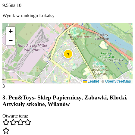
9.55
na
10
Wynik w rankingu Lokalsy
+
−
1
Leaflet
|
©
OpenStreetMap
3
3
.
Pen&Toys- Sklep Papierniczy, Zabawki, Klocki,
Artykuły szkolne, Wilanów
Otwarte teraz