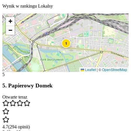
Wynik w rankingu Lokalsy
+
−
1
Leaflet
|
©
OpenStreetMap
5
5
.
Papierowy Domek
Otwarte teraz
4.7
(
294
opinii
)