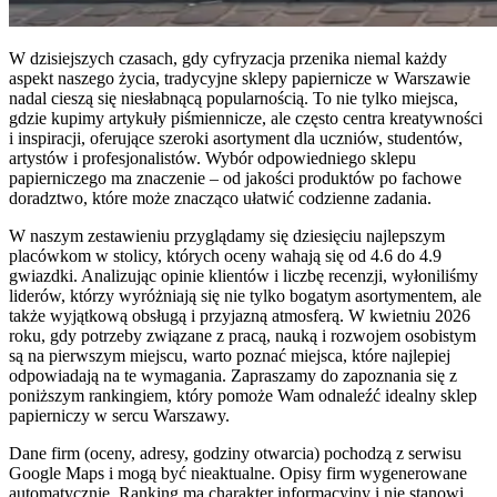
W dzisiejszych czasach, gdy cyfryzacja przenika niemal każdy
aspekt naszego życia, tradycyjne sklepy papiernicze w Warszawie
nadal cieszą się niesłabnącą popularnością. To nie tylko miejsca,
gdzie kupimy artykuły piśmiennicze, ale często centra kreatywności
i inspiracji, oferujące szeroki asortyment dla uczniów, studentów,
artystów i profesjonalistów. Wybór odpowiedniego sklepu
papierniczego ma znaczenie – od jakości produktów po fachowe
doradztwo, które może znacząco ułatwić codzienne zadania.
W naszym zestawieniu przyglądamy się dziesięciu najlepszym
placówkom w stolicy, których oceny wahają się od 4.6 do 4.9
gwiazdki. Analizując opinie klientów i liczbę recenzji, wyłoniliśmy
liderów, którzy wyróżniają się nie tylko bogatym asortymentem, ale
także wyjątkową obsługą i przyjazną atmosferą. W kwietniu 2026
roku, gdy potrzeby związane z pracą, nauką i rozwojem osobistym
są na pierwszym miejscu, warto poznać miejsca, które najlepiej
odpowiadają na te wymagania. Zapraszamy do zapoznania się z
poniższym rankingiem, który pomoże Wam odnaleźć idealny sklep
papierniczy w sercu Warszawy.
Dane firm (oceny, adresy, godziny otwarcia) pochodzą z serwisu
Google Maps i mogą być nieaktualne. Opisy firm wygenerowane
automatycznie. Ranking ma charakter informacyjny i nie stanowi