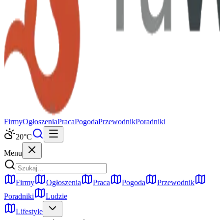
Firmy
Ogłoszenia
Praca
Pogoda
Przewodnik
Poradniki
20
°C
Menu
Firmy
Ogłoszenia
Praca
Pogoda
Przewodnik
Poradniki
Ludzie
Lifestyle