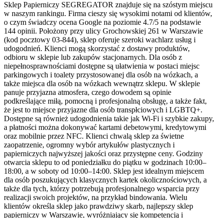
Sklep Papierniczy SEGREGATOR znajduje się na szóstym miejscu
w naszym rankingu. Firma cieszy się wysokimi notami od klientów,
o czym świadczy ocena Google na poziomie 4.7/5 na podstawie
144 opinii. Położony przy ulicy Grochowskiej 261 w Warszawie
(kod pocztowy 03-844), sklep oferuje szeroki wachlarz usług i
udogodnień. Klienci mogą skorzystać z dostawy produktów,
odbioru w sklepie lub zakupów stacjonarnych. Dla osób z
niepełnosprawnościami dostępne są ułatwienia w postaci miejsc
parkingowych i toalety przystosowanej dla osób na wózkach, a
także miejsca dla osób na wózkach wewnątrz sklepu. W sklepie
panuje przyjazna atmosfera, czego dowodem są opinie
podkreślające miłą, pomocną i profesjonalną obsługę, a także fakt,
że jest to miejsce przyjazne dla osób transpłciowych i LGBTQ+.
Dostępne są również udogodnienia takie jak Wi-Fi i szybkie zakupy,
a płatności można dokonywać kartami debetowymi, kredytowymi
oraz mobilnie przez NFC. Klienci chwalą sklep za świetne
zaopatrzenie, ogromny wybór artykułów plastycznych i
papierniczych najwyższej jakości oraz przystępne ceny. Godziny
otwarcia sklepu to od poniedziałku do piątku w godzinach 10:00–
18:00, a w soboty od 10:00–14:00. Sklep jest idealnym miejscem
dla osób poszukujących klasycznych kartek okolicznościowych, a
także dla tych, którzy potrzebują profesjonalnego wsparcia przy
realizacji swoich projektów, na przykład bindowania. Wielu
klientów określa sklep jako prawdziwy skarb, najlepszy sklep
papierniczy w Warszawie, wyróżniający się kompetencją i