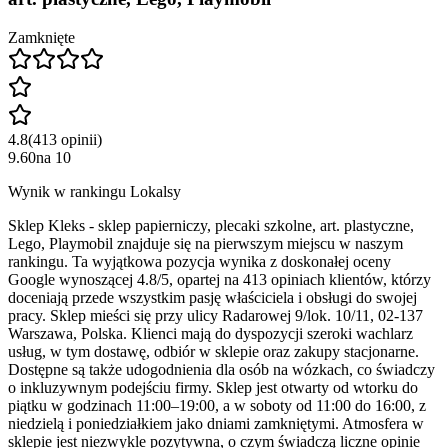
Zamknięte
4.8
(
413
opinii
)
9.60
na
10
Wynik w rankingu Lokalsy
Sklep Kleks - sklep papierniczy, plecaki szkolne, art. plastyczne,
Lego, Playmobil znajduje się na pierwszym miejscu w naszym
rankingu. Ta wyjątkowa pozycja wynika z doskonałej oceny
Google wynoszącej 4.8/5, opartej na 413 opiniach klientów, którzy
doceniają przede wszystkim pasję właściciela i obsługi do swojej
pracy. Sklep mieści się przy ulicy Radarowej 9/lok. 10/11, 02-137
Warszawa, Polska. Klienci mają do dyspozycji szeroki wachlarz
usług, w tym dostawę, odbiór w sklepie oraz zakupy stacjonarne.
Dostępne są także udogodnienia dla osób na wózkach, co świadczy
o inkluzywnym podejściu firmy. Sklep jest otwarty od wtorku do
piątku w godzinach 11:00–19:00, a w soboty od 11:00 do 16:00, z
niedzielą i poniedziałkiem jako dniami zamkniętymi. Atmosfera w
sklepie jest niezwykle pozytywna, o czym świadczą liczne opinie