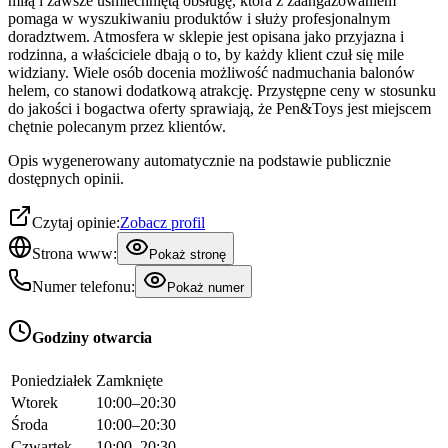
miłą i zawsze uśmiechniętą obsługę, która z zaangażowaniem
pomaga w wyszukiwaniu produktów i służy profesjonalnym
doradztwem. Atmosfera w sklepie jest opisana jako przyjazna i
rodzinna, a właściciele dbają o to, by każdy klient czuł się mile
widziany. Wiele osób docenia możliwość nadmuchania balonów
helem, co stanowi dodatkową atrakcję. Przystępne ceny w stosunku
do jakości i bogactwa oferty sprawiają, że Pen&Toys jest miejscem
chętnie polecanym przez klientów.
Opis wygenerowany automatycznie na podstawie publicznie
dostępnych opinii.
Czytaj opinie:
Zobacz profil
Strona www:
Pokaż stronę
Numer telefonu:
Pokaż numer
Godziny otwarcia
Poniedziałek
Zamknięte
Wtorek
10:00–20:30
Środa
10:00–20:30
Czwartek
10:00–20:30