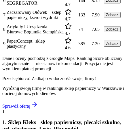
6
144
8.15
Zobacz
SEGREGATOR
4.7
Zaczarowany Ołówek – sklep
7
133
7.90
Zobacz
papierniczy, ksero i wydruki
4.7
Artykuły i Urządzenia
8
74
7.65
Zobacz
Biurowe Bogumiła Stempińska
4.7
PaperConcept | sklep
9
385
7.20
Zobacz
plastyczny
4.6
Dane i oceny pochodzą z Google Maps. Ranking Score obliczany
algorytmicznie — nie stanowi rekomendacji. Pozycja nie jest
wynikiem płatnej promocji.
Przedsiębiorco! Zadbaj o widoczność swojej firmy!
Wyróżnij swoją firmę w rankingu
sklep papierniczy
w
Warszawie
i
docieraj do nowych klientów.
Sprawdź ofertę
1
1
.
Sklep Kleks - sklep papierniczy, plecaki szkolne,
art. plastyczne, Lego, Playmobil