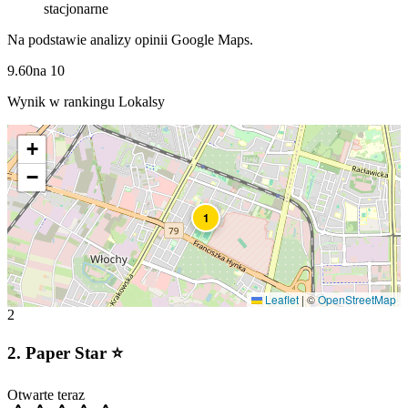
stacjonarne
Na podstawie analizy opinii Google Maps.
9.60
na
10
Wynik w rankingu Lokalsy
+
−
1
Leaflet
|
©
OpenStreetMap
2
2
.
Paper Star ️⭐️
Otwarte teraz