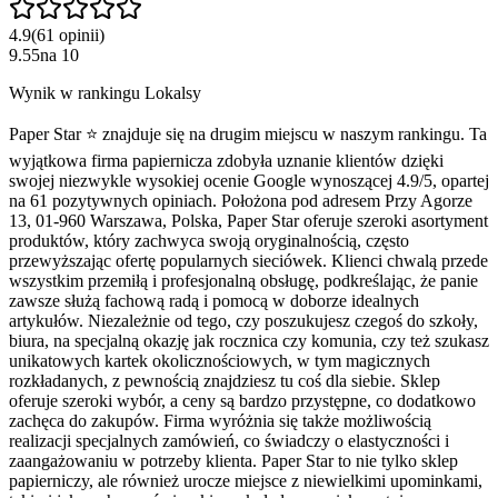
4.9
(
61
opinii
)
9.55
na
10
Wynik w rankingu Lokalsy
Paper Star ⭐️ znajduje się na drugim miejscu w naszym rankingu. Ta
wyjątkowa firma papiernicza zdobyła uznanie klientów dzięki
swojej niezwykle wysokiej ocenie Google wynoszącej 4.9/5, opartej
na 61 pozytywnych opiniach. Położona pod adresem Przy Agorze
13, 01-960 Warszawa, Polska, Paper Star oferuje szeroki asortyment
produktów, który zachwyca swoją oryginalnością, często
przewyższając ofertę popularnych sieciówek. Klienci chwalą przede
wszystkim przemiłą i profesjonalną obsługę, podkreślając, że panie
zawsze służą fachową radą i pomocą w doborze idealnych
artykułów. Niezależnie od tego, czy poszukujesz czegoś do szkoły,
biura, na specjalną okazję jak rocznica czy komunia, czy też szukasz
unikatowych kartek okolicznościowych, w tym magicznych
rozkładanych, z pewnością znajdziesz tu coś dla siebie. Sklep
oferuje szeroki wybór, a ceny są bardzo przystępne, co dodatkowo
zachęca do zakupów. Firma wyróżnia się także możliwością
realizacji specjalnych zamówień, co świadczy o elastyczności i
zaangażowaniu w potrzeby klienta. Paper Star to nie tylko sklep
papierniczy, ale również urocze miejsce z niewielkimi upominkami,