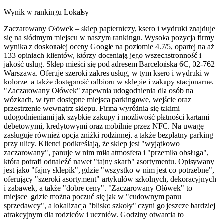
Wynik w rankingu Lokalsy
Zaczarowany Ołówek – sklep papierniczy, ksero i wydruki znajduje
się na siódmym miejscu w naszym rankingu. Wysoka pozycja firmy
wynika z doskonałej oceny Google na poziomie 4.7/5, opartej na aż
133 opiniach klientów, którzy doceniają jego wszechstronność i
jakość usług. Sklep mieści się pod adresem Barcelońska 6C, 02-762
Warszawa. Oferuje szeroki zakres usług, w tym ksero i wydruki w
kolorze, a także dostępność odbioru w sklepie i zakupy stacjonarne.
"Zaczarowany Ołówek" zapewnia udogodnienia dla osób na
wózkach, w tym dostępne miejsca parkingowe, wejście oraz
przestrzenie wewnątrz sklepu. Firma wyróżnia się takimi
udogodnieniami jak szybkie zakupy i możliwość płatności kartami
debetowymi, kredytowymi oraz mobilnie przez NFC. Na uwagę
zasługuje również opcja zniżki rodzinnej, a także bezpłatny parking
przy ulicy. Klienci podkreślają, że sklep jest "wyjątkowo
zaczarowany", panuje w nim miła atmosfera i "przemiła obsługa",
która potrafi odnaleźć nawet "tajny skarb" asortymentu. Opisywany
jest jako "fajny sklepik", gdzie "wszystko w nim jest co potrzebne",
oferujący "szeroki asortyment" artykułów szkolnych, dekoracyjnych
i zabawek, a także "dobre ceny". "Zaczarowany Ołówek" to
miejsce, gdzie można poczuć się jak w "cudownym panu
sprzedawcy", a lokalizacja "blisko szkoły" czyni go jeszcze bardziej
atrakcyjnym dla rodziców i uczniów. Godziny otwarcia to