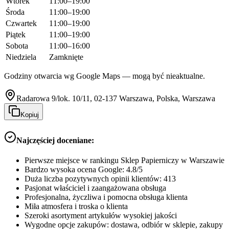
Wtorek
11:00–19:00
Środa
11:00–19:00
Czwartek
11:00–19:00
Piątek
11:00–19:00
Sobota
11:00–16:00
Niedziela
Zamknięte
Godziny otwarcia wg Google Maps — mogą być nieaktualne.
Radarowa 9/lok. 10/11, 02-137 Warszawa, Polska, Warszawa
Kopiuj
Najczęściej doceniane:
Pierwsze miejsce w rankingu Sklep Papierniczy w Warszawie
Bardzo wysoka ocena Google: 4.8/5
Duża liczba pozytywnych opinii klientów: 413
Pasjonat właściciel i zaangażowana obsługa
Profesjonalna, życzliwa i pomocna obsługa klienta
Miła atmosfera i troska o klienta
Szeroki asortyment artykułów wysokiej jakości
Wygodne opcje zakupów: dostawa, odbiór w sklepie, zakupy