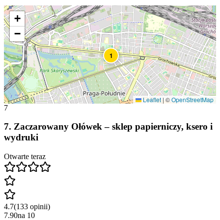
+
−
1
Leaflet
|
©
OpenStreetMap
7
7
.
Zaczarowany Ołówek – sklep papierniczy, ksero i
wydruki
Otwarte teraz
4.7
(
133
opinii
)
7.90
na
10