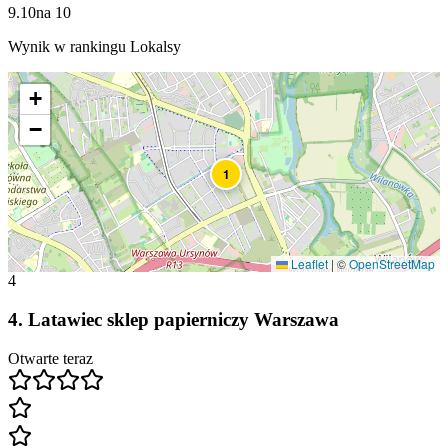
9.10
na
10
Wynik w rankingu Lokalsy
+
−
1
Leaflet
|
©
OpenStreetMap
4
4
.
Latawiec sklep papierniczy Warszawa
Otwarte teraz