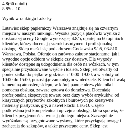
4.8
(
66
opinii
)
8.85
na
10
Wynik w rankingu Lokalsy
Latawiec sklep papierniczy Warszawa znajduje się na czwartym
miejscu w naszym rankingu. Wysoka pozycja placówki wynika z
doskonałej oceny Google wynoszącej 4.8/5, opartej na 66 opiniach
klientów, którzy doceniają szeroki asortyment i profesjonalną
obsługę. Sklep mieści się pod adresem Gocławska 9/u5, 03-810
Warszawa, Polska. Oferuje on zarówno zakupy stacjonarne, jak i
wygodne opcje odbioru w sklepie czy dostawy. Dla wygody
klientów dostępne są udogodnienia dla osób na wózkach, w tym
specjalnie przystosowane wejście i toaleta. Sklep jest otwarty od
poniedziałku do piątku w godzinach 10:00–19:00, a w soboty od
10:00 do 15:00, pozostając zamkniętym w niedziele. Klienci chwalą
kameralną atmosferę sklepu, w której panuje niezwykle miła i
pomocna obsługa, zawsze gotowa do doradztwa. Doceniają
profesjonalną ekspozycję towaru oraz duży wybór artykułów, od
klasycznych przyborów szkolnych i biurowych po kreatywne
materiały plastyczne, gry, a nawet klocki LEGO. Często
podkreślana jest kompetentna i uprzejma obsługa, która sprawia, że
klienci z przyjemnością wracają do tego miejsca. Szczególnie
wyróżniane są przygotowane wystawy, które przyciągają uwagę i
zachęcają do zakupów, a także przystępne ceny. Sklep jest