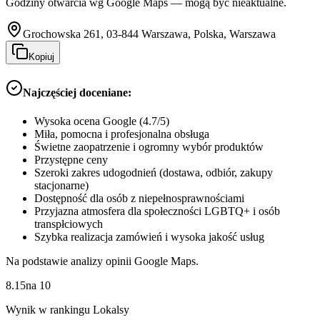
Godziny otwarcia wg Google Maps — mogą być nieaktualne.
Grochowska 261, 03-844 Warszawa, Polska, Warszawa
Kopiuj
Najczęściej doceniane:
Wysoka ocena Google (4.7/5)
Miła, pomocna i profesjonalna obsługa
Świetne zaopatrzenie i ogromny wybór produktów
Przystępne ceny
Szeroki zakres udogodnień (dostawa, odbiór, zakupy
stacjonarne)
Dostępność dla osób z niepełnosprawnościami
Przyjazna atmosfera dla społeczności LGBTQ+ i osób
transpłciowych
Szybka realizacja zamówień i wysoka jakość usług
Na podstawie analizy opinii Google Maps.
8.15
na
10
Wynik w rankingu Lokalsy