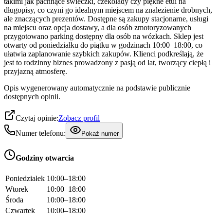
takimi jak pachnące świeczki, czekolady czy piękne etui na
długopisy, co czyni go idealnym miejscem na znalezienie drobnych,
ale znaczących prezentów. Dostępne są zakupy stacjonarne, usługi
na miejscu oraz opcja dostawy, a dla osób zmotoryzowanych
przygotowano parking dostępny dla osób na wózkach. Sklep jest
otwarty od poniedziałku do piątku w godzinach 10:00–18:00, co
ułatwia zaplanowanie szybkich zakupów. Klienci podkreślają, że
jest to rodzinny biznes prowadzony z pasją od lat, tworzący ciepłą i
przyjazną atmosferę.
Opis wygenerowany automatycznie na podstawie publicznie
dostępnych opinii.
Czytaj opinie:
Zobacz profil
Numer telefonu:
Pokaż numer
Godziny otwarcia
Poniedziałek
10:00–18:00
Wtorek
10:00–18:00
Środa
10:00–18:00
Czwartek
10:00–18:00