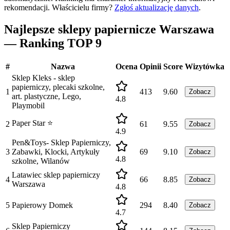
rekomendacji.
Właścicielu firmy?
Zgłoś aktualizację danych
.
Najlepsze sklepy papiernicze Warszawa
— Ranking TOP 9
#
Nazwa
Ocena
Opinii
Score
Wizytówka
Sklep Kleks - sklep
papierniczy, plecaki szkolne,
1
413
9.60
Zobacz
art. plastyczne, Lego,
4.8
Playmobil
Paper Star ️⭐️
2
61
9.55
Zobacz
4.9
Pen&Toys- Sklep Papierniczy,
3
Zabawki, Klocki, Artykuły
69
9.10
Zobacz
4.8
szkolne, Wilanów
Latawiec sklep papierniczy
4
66
8.85
Zobacz
Warszawa
4.8
5
Papierowy Domek
294
8.40
Zobacz
4.7
Sklep Papierniczy