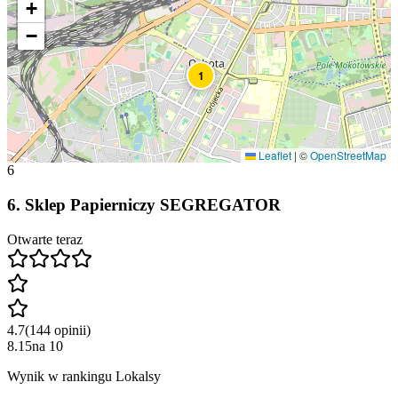
+
−
1
Leaflet
|
©
OpenStreetMap
6
6
.
Sklep Papierniczy SEGREGATOR
Otwarte teraz
4.7
(
144
opinii
)
8.15
na
10
Wynik w rankingu Lokalsy