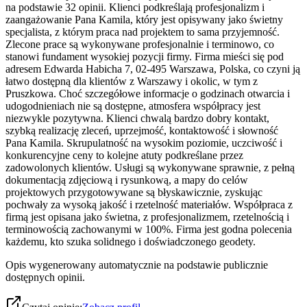
na podstawie 32 opinii. Klienci podkreślają profesjonalizm i
zaangażowanie Pana Kamila, który jest opisywany jako świetny
specjalista, z którym praca nad projektem to sama przyjemność.
Zlecone prace są wykonywane profesjonalnie i terminowo, co
stanowi fundament wysokiej pozycji firmy. Firma mieści się pod
adresem Edwarda Habicha 7, 02-495 Warszawa, Polska, co czyni ją
łatwo dostępną dla klientów z Warszawy i okolic, w tym z
Pruszkowa. Choć szczegółowe informacje o godzinach otwarcia i
udogodnieniach nie są dostępne, atmosfera współpracy jest
niezwykle pozytywna. Klienci chwalą bardzo dobry kontakt,
szybką realizację zleceń, uprzejmość, kontaktowość i słowność
Pana Kamila. Skrupulatność na wysokim poziomie, uczciwość i
konkurencyjne ceny to kolejne atuty podkreślane przez
zadowolonych klientów. Usługi są wykonywane sprawnie, z pełną
dokumentacją zdjęciową i rysunkową, a mapy do celów
projektowych przygotowywane są błyskawicznie, zyskując
pochwały za wysoką jakość i rzetelność materiałów. Współpraca z
firmą jest opisana jako świetna, z profesjonalizmem, rzetelnością i
terminowością zachowanymi w 100%. Firma jest godna polecenia
każdemu, kto szuka solidnego i doświadczonego geodety.
Opis wygenerowany automatycznie na podstawie publicznie
dostępnych opinii.