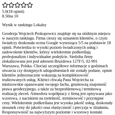
5.0
(
18
opinii
)
8.50
na
10
Wynik w rankingu Lokalsy
Geodezja Wojciech Prokopowicz znajduje się na siódmym miejscu
w naszym rankingu. Firma cieszy się uznaniem klientów, o czym
świadczy doskonała ocena Google wynosząca 5/5 na podstawie 18
opinii. Potwierdza to wysoki poziom świadczonych usług i
zadowolenie klientów, którzy wielokrotnie podkreślają
profesjonalizm i indywidualne podejście. Siedziba firmy
zlokalizowana jest pod adresem Bruzdowa 127F/5, 02-991
Warszawa, Polska. Chociaż szczegółowe informacje o godzinach
otwarcia czy dostępnych udogodnieniach nie zostały podane, opinie
klientów jednoznacznie wskazują na kompleksowość
realizowanych usług. Klienci chwalą Pana Wojciecha za
mistrzowskie opanowanie swojego fachu, gruntowną znajomość
prawa geodezyjnego, a także za bezproblemową i terminową
realizację zleceń. Atmosfera współpracy z firmą jest opisywana jako
wzorowa, z naciskiem na rzetelność, terminowość i przystępne
ceny. Wielokrotnie podkreślana jest wysoka jakość usług, doskonały
stosunek ceny do jakości oraz elastyczność i precyzja w działaniu.
Responsywność na najwyższym poziomie i wzorowy kontakt