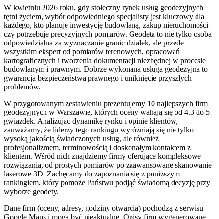
W kwietniu 2026 roku, gdy stołeczny rynek usług geodezyjnych
tętni życiem, wybór odpowiedniego specjalisty jest kluczowy dla
każdego, kto planuje inwestycję budowlaną, zakup nieruchomości
czy potrzebuje precyzyjnych pomiarów. Geodeta to nie tylko osoba
odpowiedzialna za wyznaczanie granic działek, ale przede
wszystkim ekspert od pomiarów terenowych, opracowań
kartograficznych i tworzenia dokumentacji niezbędnej w procesie
budowlanym i prawnym. Dobrze wykonana usługa geodezyjna to
gwarancja bezpieczeństwa prawnego i uniknięcie przyszłych
problemów.
W przygotowanym zestawieniu prezentujemy 10 najlepszych firm
geodezyjnych w Warszawie, których oceny wahają się od 4.3 do 5
gwiazdek. Analizując dynamikę rynku i opinie klientów,
zauważamy, że liderzy tego rankingu wyróżniają się nie tylko
wysoką jakością świadczonych usług, ale również
profesjonalizmem, terminowością i doskonałym kontaktem z
klientem. Wśród nich znajdziemy firmy oferujące kompleksowe
rozwiązania, od prostych pomiarów po zaawansowane skanowanie
laserowe 3D. Zachęcamy do zapoznania się z poniższym
rankingiem, który pomoże Państwu podjąć świadomą decyzję przy
wyborze geodety.
Dane firm (oceny, adresy, godziny otwarcia) pochodzą z serwisu
Google Maps i mogą być nieaktualne. Opisy firm wygenerowane