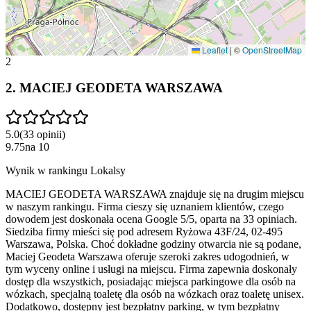
Leaflet
|
©
OpenStreetMap
2
2
.
MACIEJ GEODETA WARSZAWA
5.0
(
33
opinii
)
9.75
na
10
Wynik w rankingu Lokalsy
MACIEJ GEODETA WARSZAWA znajduje się na drugim miejscu
w naszym rankingu. Firma cieszy się uznaniem klientów, czego
dowodem jest doskonała ocena Google 5/5, oparta na 33 opiniach.
Siedziba firmy mieści się pod adresem Ryżowa 43F/24, 02-495
Warszawa, Polska. Choć dokładne godziny otwarcia nie są podane,
Maciej Geodeta Warszawa oferuje szeroki zakres udogodnień, w
tym wyceny online i usługi na miejscu. Firma zapewnia doskonały
dostęp dla wszystkich, posiadając miejsca parkingowe dla osób na
wózkach, specjalną toaletę dla osób na wózkach oraz toaletę unisex.
Dodatkowo, dostępny jest bezpłatny parking, w tym bezpłatny