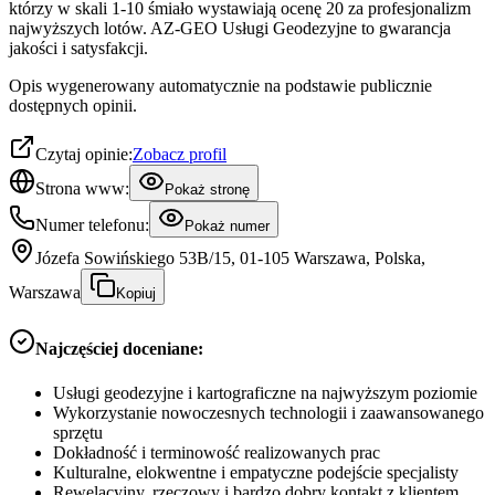
którzy w skali 1-10 śmiało wystawiają ocenę 20 za profesjonalizm
najwyższych lotów. AZ-GEO Usługi Geodezyjne to gwarancja
jakości i satysfakcji.
Opis wygenerowany automatycznie na podstawie publicznie
dostępnych opinii.
Czytaj opinie:
Zobacz profil
Strona www:
Pokaż stronę
Numer telefonu:
Pokaż numer
Józefa Sowińskiego 53B/15, 01-105 Warszawa, Polska,
Warszawa
Kopiuj
Najczęściej doceniane:
Usługi geodezyjne i kartograficzne na najwyższym poziomie
Wykorzystanie nowoczesnych technologii i zaawansowanego
sprzętu
Dokładność i terminowość realizowanych prac
Kulturalne, elokwentne i empatyczne podejście specjalisty
Rewelacyjny, rzeczowy i bardzo dobry kontakt z klientem