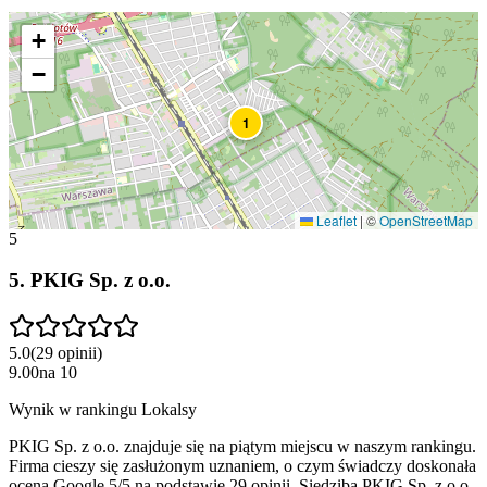
+
−
1
Leaflet
|
©
OpenStreetMap
5
5
.
PKIG Sp. z o.o.
5.0
(
29
opinii
)
9.00
na
10
Wynik w rankingu Lokalsy
PKIG Sp. z o.o. znajduje się na piątym miejscu w naszym rankingu.
Firma cieszy się zasłużonym uznaniem, o czym świadczy doskonała
ocena Google 5/5 na podstawie 29 opinii. Siedziba PKIG Sp. z o.o.