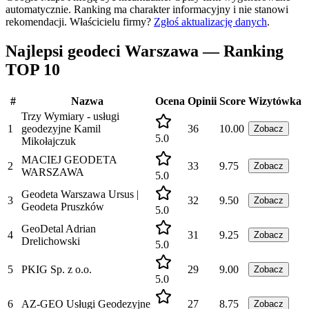
automatycznie. Ranking ma charakter informacyjny i nie stanowi
rekomendacji.
Właścicielu firmy?
Zgłoś aktualizację danych
.
Najlepsi geodeci Warszawa — Ranking
TOP 10
#
Nazwa
Ocena
Opinii
Score
Wizytówka
Trzy Wymiary - usługi
1
geodezyjne Kamil
36
10.00
Zobacz
5.0
Mikołajczuk
MACIEJ GEODETA
2
33
9.75
Zobacz
WARSZAWA
5.0
Geodeta Warszawa Ursus |
3
32
9.50
Zobacz
Geodeta Pruszków
5.0
GeoDetal Adrian
4
31
9.25
Zobacz
Drelichowski
5.0
5
PKIG Sp. z o.o.
29
9.00
Zobacz
5.0
6
AZ-GEO Usługi Geodezyjne
27
8.75
Zobacz