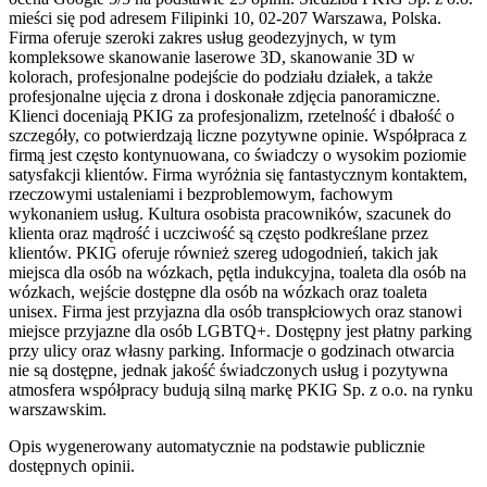
mieści się pod adresem Filipinki 10, 02-207 Warszawa, Polska.
Firma oferuje szeroki zakres usług geodezyjnych, w tym
kompleksowe skanowanie laserowe 3D, skanowanie 3D w
kolorach, profesjonalne podejście do podziału działek, a także
profesjonalne ujęcia z drona i doskonałe zdjęcia panoramiczne.
Klienci doceniają PKIG za profesjonalizm, rzetelność i dbałość o
szczegóły, co potwierdzają liczne pozytywne opinie. Współpraca z
firmą jest często kontynuowana, co świadczy o wysokim poziomie
satysfakcji klientów. Firma wyróżnia się fantastycznym kontaktem,
rzeczowymi ustaleniami i bezproblemowym, fachowym
wykonaniem usług. Kultura osobista pracowników, szacunek do
klienta oraz mądrość i uczciwość są często podkreślane przez
klientów. PKIG oferuje również szereg udogodnień, takich jak
miejsca dla osób na wózkach, pętla indukcyjna, toaleta dla osób na
wózkach, wejście dostępne dla osób na wózkach oraz toaleta
unisex. Firma jest przyjazna dla osób transpłciowych oraz stanowi
miejsce przyjazne dla osób LGBTQ+. Dostępny jest płatny parking
przy ulicy oraz własny parking. Informacje o godzinach otwarcia
nie są dostępne, jednak jakość świadczonych usług i pozytywna
atmosfera współpracy budują silną markę PKIG Sp. z o.o. na rynku
warszawskim.
Opis wygenerowany automatycznie na podstawie publicznie
dostępnych opinii.