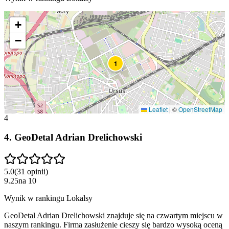
+
−
1
Leaflet
|
©
OpenStreetMap
4
4
.
GeoDetal Adrian Drelichowski
5.0
(
31
opinii
)
9.25
na
10
Wynik w rankingu Lokalsy
GeoDetal Adrian Drelichowski znajduje się na czwartym miejscu w
naszym rankingu. Firma zasłużenie cieszy się bardzo wysoką oceną