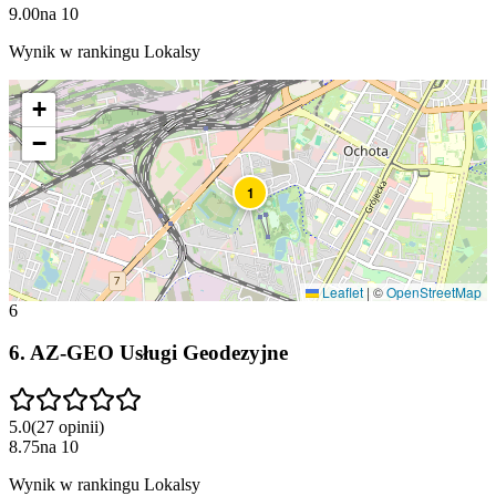
9.00
na
10
Wynik w rankingu Lokalsy
+
−
1
Leaflet
|
©
OpenStreetMap
6
6
.
AZ-GEO Usługi Geodezyjne
5.0
(
27
opinii
)
8.75
na
10
Wynik w rankingu Lokalsy