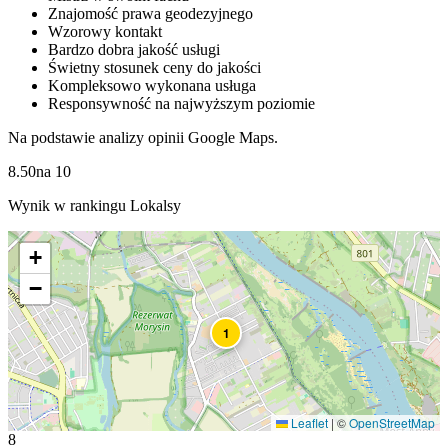
Znajomość prawa geodezyjnego
Wzorowy kontakt
Bardzo dobra jakość usługi
Świetny stosunek ceny do jakości
Kompleksowo wykonana usługa
Responsywność na najwyższym poziomie
Na podstawie analizy opinii Google Maps.
8.50
na
10
Wynik w rankingu Lokalsy
+
−
1
Leaflet
|
©
OpenStreetMap
8