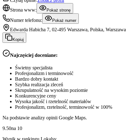
Czytaj opinie:
Zobacz profil
Strona www:
Pokaż stronę
Numer telefonu:
Pokaż numer
Edwarda Habicha 7, 02-495 Warszawa, Polska, Warszawa
Kopiuj
Najczęściej doceniane:
Świetny specjalista
Profesjonalizm i terminowość
Bardzo dobry kontakt
Szybka realizacja zleceń
Skrupulatność na wysokim poziomie
Konkurencyjne ceny
Wysoka jakość i rzetelność materiałów
Profesjonalizm, rzetelność, terminowość w 100%
Na podstawie analizy opinii Google Maps.
9.50
na
10
Wynik w rankingu Lokalsy