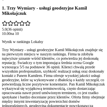
1
.
Trzy Wymiary - usługi geodezyjne Kamil
Mikołajczuk
5.0
(
36
opinii
)
10.00
na
10
Wynik w rankingu Lokalsy
Trzy Wymiary - usługi geodezyjne Kamil Mikołajczuk znajduje się
na pierwszym miejscu w naszym rankingu. Firma ta zdobyła
najwyższe uznanie wśród klientów, co potwierdza jej doskonałą
reputację. Świadczy o tym imponująca średnia ocena Google
wynosząca 5/5 na podstawie 36 opinii. Klienci chwalą przede
wszystkim profesjonalizm, szybkość realizacji usług oraz doskonały
kontakt z Panem Kamilem. Firma oferuje wysokiej jakości usługi
geodezyjne, które są wykonywane z dbałością o każdy szczegół, co
potwierdzają liczne pozytywne komentarze. Pan Kamil Mikołajczuk
wykazywał się wyjątkową terminowością, często dostarczając
opracowania nawet przed umówionym terminem, co jest rzadko
spotykane i bardzo doceniane przez klientów. Oferta firmy obejmuje
między innymi inwentaryzację powierzchni domów
jednorodzinnych, geodezyjną dokumentację powykonawczą