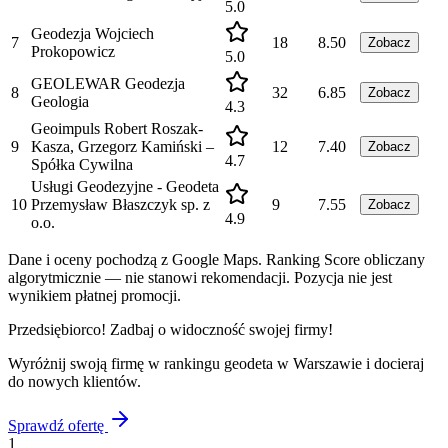
5.0
Geodezja Wojciech
7
18
8.50
Zobacz
Prokopowicz
5.0
GEOLEWAR Geodezja
8
32
6.85
Zobacz
Geologia
4.3
Geoimpuls Robert Roszak-
9
Kasza, Grzegorz Kamiński –
12
7.40
Zobacz
4.7
Spółka Cywilna
Usługi Geodezyjne - Geodeta
10
Przemysław Błaszczyk sp. z
9
7.55
Zobacz
4.9
o.o.
Dane i oceny pochodzą z Google Maps. Ranking Score obliczany
algorytmicznie — nie stanowi rekomendacji. Pozycja nie jest
wynikiem płatnej promocji.
Przedsiębiorco! Zadbaj o widoczność swojej firmy!
Wyróżnij swoją firmę w rankingu
geodeta
w
Warszawie
i docieraj
do nowych klientów.
Sprawdź ofertę
1