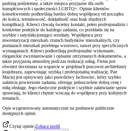
parking podziemny, a także miejsca przyjazne dla osób
transpłciowych i społeczności LGBTQ+. Opinie klientów
konsekwentnie podkreślają bardzo dobrą współpracę od początku
do końca, terminowość, dokładność oraz brak zbędnych
komplikacji. Klienci chwalą świetny kontakt, pełen profesjonalizm i
konkretne podejście do każdego zadania, co przekłada się na
szybkie i satysfakcjonujące rezultaty. Współpraca przy
inwentaryzacji mieszkań, rzutach budynków mieszkalnych, czy
pomiarach mieszkań przebiega wzorowo, nawet przy specyficznych
wymaganiach. Klienci podkreślają profesjonalne wykonanie,
eleganckie zwymiarowanie i opisanie otrzymanych dokumentów, a
także przyjazną atmosferę podczas realizacji usług. Firma jest
również doceniana za wsparcie w projektach pracowni architektury
krajobrazu, zapewniając szybką i profesjonalną realizację. Pan
Maciej jest opisywany jako prawdziwy fachowiec, który szybko
załatwia powierzone zadania, oferując jednocześnie dobrą cenę i
miłą obsługę. Jego elastyczne podejście i szybkie załatwianie spraw
sprawiają, że klienci chętnie wracają do współpracy przy kolejnych
tematach.
Opis wygenerowany automatycznie na podstawie publicznie
dostępnych opinii.
Czytaj opinie:
Zobacz profil