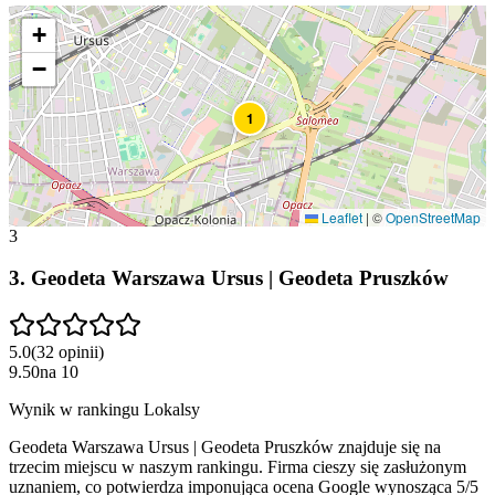
+
−
1
Leaflet
|
©
OpenStreetMap
3
3
.
Geodeta Warszawa Ursus | Geodeta Pruszków
5.0
(
32
opinii
)
9.50
na
10
Wynik w rankingu Lokalsy
Geodeta Warszawa Ursus | Geodeta Pruszków znajduje się na
trzecim miejscu w naszym rankingu. Firma cieszy się zasłużonym
uznaniem, co potwierdza imponująca ocena Google wynosząca 5/5