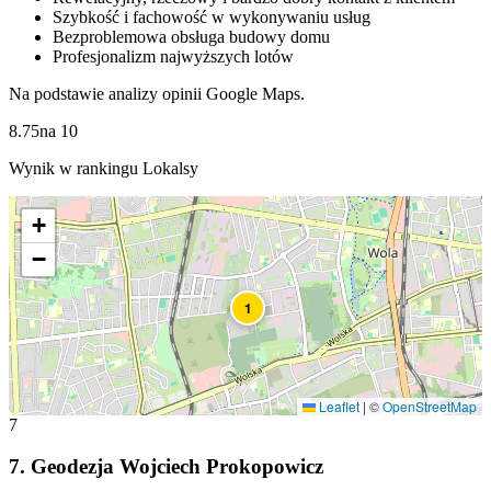
Szybkość i fachowość w wykonywaniu usług
Bezproblemowa obsługa budowy domu
Profesjonalizm najwyższych lotów
Na podstawie analizy opinii Google Maps.
8.75
na
10
Wynik w rankingu Lokalsy
+
−
1
Leaflet
|
©
OpenStreetMap
7
7
.
Geodezja Wojciech Prokopowicz