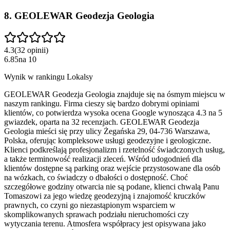
8
.
GEOLEWAR Geodezja Geologia
4.3
(
32
opinii
)
6.85
na
10
Wynik w rankingu Lokalsy
GEOLEWAR Geodezja Geologia znajduje się na ósmym miejscu w
naszym rankingu. Firma cieszy się bardzo dobrymi opiniami
klientów, co potwierdza wysoka ocena Google wynosząca 4.3 na 5
gwiazdek, oparta na 32 recenzjach. GEOLEWAR Geodezja
Geologia mieści się przy ulicy Żegańska 29, 04-736 Warszawa,
Polska, oferując kompleksowe usługi geodezyjne i geologiczne.
Klienci podkreślają profesjonalizm i rzetelność świadczonych usług,
a także terminowość realizacji zleceń. Wśród udogodnień dla
klientów dostępne są parking oraz wejście przystosowane dla osób
na wózkach, co świadczy o dbałości o dostępność. Choć
szczegółowe godziny otwarcia nie są podane, klienci chwalą Panu
Tomaszowi za jego wiedzę geodezyjną i znajomość kruczków
prawnych, co czyni go niezastąpionym wsparciem w
skomplikowanych sprawach podziału nieruchomości czy
wytyczania terenu. Atmosfera współpracy jest opisywana jako