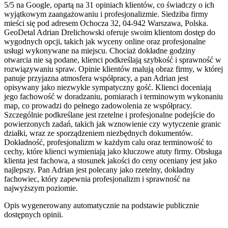
5/5 na Google, opartą na 31 opiniach klientów, co świadczy o ich
wyjątkowym zaangażowaniu i profesjonalizmie. Siedziba firmy
mieści się pod adresem Ochocza 32, 04-942 Warszawa, Polska.
GeoDetal Adrian Drelichowski oferuje swoim klientom dostęp do
wygodnych opcji, takich jak wyceny online oraz profesjonalne
usługi wykonywane na miejscu. Chociaż dokładne godziny
otwarcia nie są podane, klienci podkreślają szybkość i sprawność w
rozwiązywaniu spraw. Opinie klientów malują obraz firmy, w której
panuje przyjazna atmosfera współpracy, a pan Adrian jest
opisywany jako niezwykle sympatyczny gość. Klienci doceniają
jego fachowość w doradzaniu, pomiarach i terminowym wykonaniu
map, co prowadzi do pełnego zadowolenia ze współpracy.
Szczególnie podkreślane jest rzetelne i profesjonalne podejście do
powierzonych zadań, takich jak wznowienie czy wytyczenie granic
działki, wraz ze sporządzeniem niezbędnych dokumentów.
Dokładność, profesjonalizm w każdym calu oraz terminowość to
cechy, które klienci wymieniają jako kluczowe atuty firmy. Obsługa
klienta jest fachowa, a stosunek jakości do ceny oceniany jest jako
najlepszy. Pan Adrian jest polecany jako rzetelny, dokładny
fachowiec, który zapewnia profesjonalizm i sprawność na
najwyższym poziomie.
Opis wygenerowany automatycznie na podstawie publicznie
dostępnych opinii.