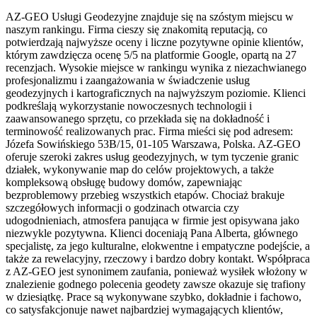
AZ-GEO Usługi Geodezyjne znajduje się na szóstym miejscu w
naszym rankingu. Firma cieszy się znakomitą reputacją, co
potwierdzają najwyższe oceny i liczne pozytywne opinie klientów,
którym zawdzięcza ocenę 5/5 na platformie Google, opartą na 27
recenzjach. Wysokie miejsce w rankingu wynika z niezachwianego
profesjonalizmu i zaangażowania w świadczenie usług
geodezyjnych i kartograficznych na najwyższym poziomie. Klienci
podkreślają wykorzystanie nowoczesnych technologii i
zaawansowanego sprzętu, co przekłada się na dokładność i
terminowość realizowanych prac. Firma mieści się pod adresem:
Józefa Sowińskiego 53B/15, 01-105 Warszawa, Polska. AZ-GEO
oferuje szeroki zakres usług geodezyjnych, w tym tyczenie granic
działek, wykonywanie map do celów projektowych, a także
kompleksową obsługę budowy domów, zapewniając
bezproblemowy przebieg wszystkich etapów. Chociaż brakuje
szczegółowych informacji o godzinach otwarcia czy
udogodnieniach, atmosfera panująca w firmie jest opisywana jako
niezwykle pozytywna. Klienci doceniają Pana Alberta, głównego
specjalistę, za jego kulturalne, elokwentne i empatyczne podejście, a
także za rewelacyjny, rzeczowy i bardzo dobry kontakt. Współpraca
z AZ-GEO jest synonimem zaufania, ponieważ wysiłek włożony w
znalezienie godnego polecenia geodety zawsze okazuje się trafiony
w dziesiątkę. Prace są wykonywane szybko, dokładnie i fachowo,
co satysfakcjonuje nawet najbardziej wymagających klientów,