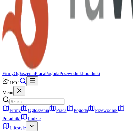
Firmy
Ogłoszenia
Praca
Pogoda
Przewodnik
Poradniki
16
°C
Menu
Firmy
Ogłoszenia
Praca
Pogoda
Przewodnik
Poradniki
Ludzie
Lifestyle