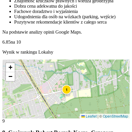
Znajomość kruczków prawnych i wiedza geodezyjna
Dobra cena adekwatna do jakości
Fachowe doradztwo i wyjaśnienia
Udogodnienia dla osób na wózkach (parking, wejście)
Pozytywne rekomendacje klientów z całego serca
Na podstawie analizy opinii Google Maps.
6.85
na
10
Wynik w rankingu Lokalsy
+
−
1
Leaflet
|
©
OpenStreetMap
9