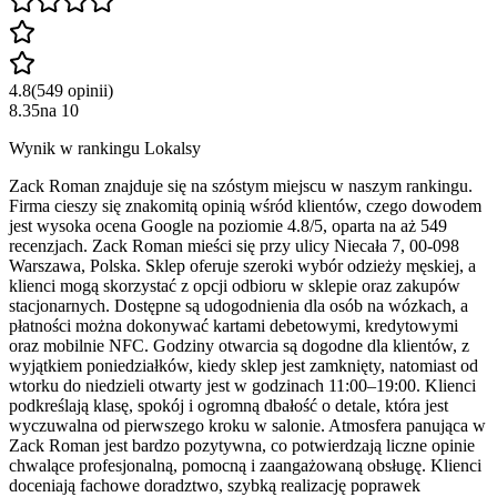
4.8
(
549
opinii
)
8.35
na
10
Wynik w rankingu Lokalsy
Zack Roman znajduje się na szóstym miejscu w naszym rankingu.
Firma cieszy się znakomitą opinią wśród klientów, czego dowodem
jest wysoka ocena Google na poziomie 4.8/5, oparta na aż 549
recenzjach. Zack Roman mieści się przy ulicy Niecała 7, 00-098
Warszawa, Polska. Sklep oferuje szeroki wybór odzieży męskiej, a
klienci mogą skorzystać z opcji odbioru w sklepie oraz zakupów
stacjonarnych. Dostępne są udogodnienia dla osób na wózkach, a
płatności można dokonywać kartami debetowymi, kredytowymi
oraz mobilnie NFC. Godziny otwarcia są dogodne dla klientów, z
wyjątkiem poniedziałków, kiedy sklep jest zamknięty, natomiast od
wtorku do niedzieli otwarty jest w godzinach 11:00–19:00. Klienci
podkreślają klasę, spokój i ogromną dbałość o detale, która jest
wyczuwalna od pierwszego kroku w salonie. Atmosfera panująca w
Zack Roman jest bardzo pozytywna, co potwierdzają liczne opinie
chwalące profesjonalną, pomocną i zaangażowaną obsługę. Klienci
doceniają fachowe doradztwo, szybką realizację poprawek