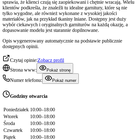
sprawia, że klienci czują się zaopiekowani i chętnie wracają. Wielu
klientów podkreśla, że znaleźli tu idealne garnitury, które są nie
tylko wygodne, ale również wykonane z wysokiej jakości
materiałów, jak na przykład tkaniny lniane. Dostępny jest duży
wybór ciekawych i oryginalnych garniturów na każdą okazję, a
dopasowanie modelu jest starannie dopilnowane.
Opis wygenerowany automatycznie na podstawie publicznie
dostępnych opinii.
Czytaj opinie:
Zobacz profil
Strona www:
Pokaż stronę
Numer telefonu:
Pokaż numer
Godziny otwarcia
Poniedziałek
10:00–18:00
Wtorek
10:00–18:00
Środa
10:00–18:00
Czwartek
10:00–18:00
Piątek
10:00–18:00