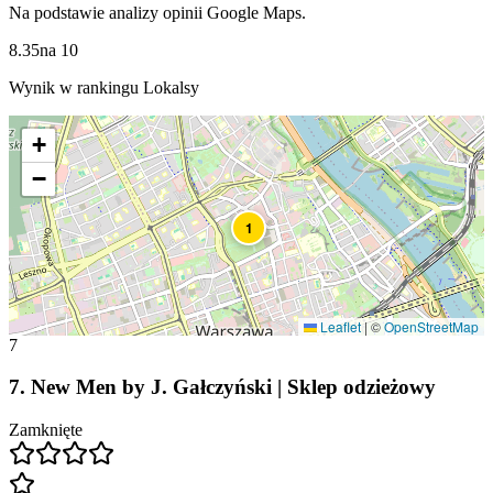
Na podstawie analizy opinii Google Maps.
8.35
na
10
Wynik w rankingu Lokalsy
+
−
1
Leaflet
|
©
OpenStreetMap
7
7
.
New Men by J. Gałczyński | Sklep odzieżowy
Zamknięte