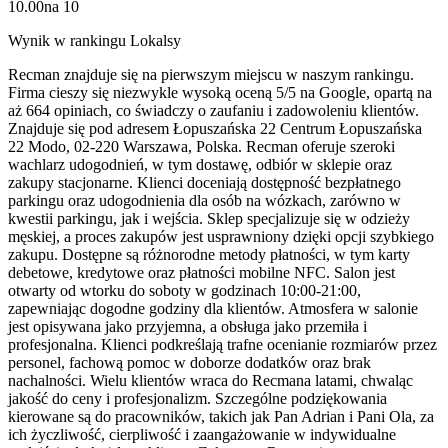
10.00
na
10
Wynik w rankingu Lokalsy
Recman znajduje się na pierwszym miejscu w naszym rankingu.
Firma cieszy się niezwykle wysoką oceną 5/5 na Google, opartą na
aż 664 opiniach, co świadczy o zaufaniu i zadowoleniu klientów.
Znajduje się pod adresem Łopuszańska 22 Centrum Łopuszańska
22 Modo, 02-220 Warszawa, Polska. Recman oferuje szeroki
wachlarz udogodnień, w tym dostawę, odbiór w sklepie oraz
zakupy stacjonarne. Klienci doceniają dostępność bezpłatnego
parkingu oraz udogodnienia dla osób na wózkach, zarówno w
kwestii parkingu, jak i wejścia. Sklep specjalizuje się w odzieży
męskiej, a proces zakupów jest usprawniony dzięki opcji szybkiego
zakupu. Dostępne są różnorodne metody płatności, w tym karty
debetowe, kredytowe oraz płatności mobilne NFC. Salon jest
otwarty od wtorku do soboty w godzinach 10:00-21:00,
zapewniając dogodne godziny dla klientów. Atmosfera w salonie
jest opisywana jako przyjemna, a obsługa jako przemiła i
profesjonalna. Klienci podkreślają trafne ocenianie rozmiarów przez
personel, fachową pomoc w doborze dodatków oraz brak
nachalności. Wielu klientów wraca do Recmana latami, chwaląc
jakość do ceny i profesjonalizm. Szczególne podziękowania
kierowane są do pracowników, takich jak Pan Adrian i Pani Ola, za
ich życzliwość, cierpliwość i zaangażowanie w indywidualne