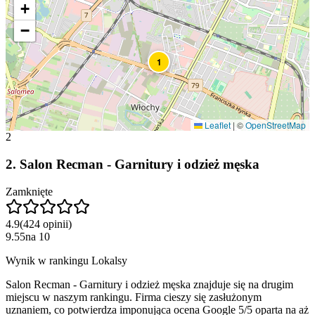
+
−
1
Leaflet
|
©
OpenStreetMap
2
2
.
Salon Recman - Garnitury i odzież męska
Zamknięte
4.9
(
424
opinii
)
9.55
na
10
Wynik w rankingu Lokalsy
Salon Recman - Garnitury i odzież męska znajduje się na drugim
miejscu w naszym rankingu. Firma cieszy się zasłużonym
uznaniem, co potwierdza imponująca ocena Google 5/5 oparta na aż