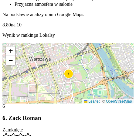
Przyjazna atmosfera w salonie
Na podstawie analizy opinii Google Maps.
8.80
na
10
Wynik w rankingu Lokalsy
+
−
1
Leaflet
|
©
OpenStreetMap
6
6
.
Zack Roman
Zamknięte