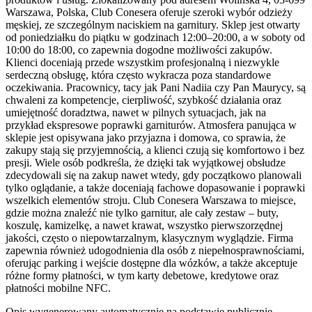
Warszawa, Polska, Club Conesera oferuje szeroki wybór odzieży
męskiej, ze szczególnym naciskiem na garnitury. Sklep jest otwarty
od poniedziałku do piątku w godzinach 12:00–20:00, a w soboty od
10:00 do 18:00, co zapewnia dogodne możliwości zakupów.
Klienci doceniają przede wszystkim profesjonalną i niezwykle
serdeczną obsługę, która często wykracza poza standardowe
oczekiwania. Pracownicy, tacy jak Pani Nadiia czy Pan Maurycy, są
chwaleni za kompetencje, cierpliwość, szybkość działania oraz
umiejętność doradztwa, nawet w pilnych sytuacjach, jak na
przykład ekspresowe poprawki garniturów. Atmosfera panująca w
sklepie jest opisywana jako przyjazna i domowa, co sprawia, że
zakupy stają się przyjemnością, a klienci czują się komfortowo i bez
presji. Wiele osób podkreśla, że dzięki tak wyjątkowej obsłudze
zdecydowali się na zakup nawet wtedy, gdy początkowo planowali
tylko oglądanie, a także doceniają fachowe dopasowanie i poprawki
wszelkich elementów stroju. Club Conesera Warszawa to miejsce,
gdzie można znaleźć nie tylko garnitur, ale cały zestaw – buty,
koszulę, kamizelkę, a nawet krawat, wszystko pierwszorzędnej
jakości, często o niepowtarzalnym, klasycznym wyglądzie. Firma
zapewnia również udogodnienia dla osób z niepełnosprawnościami,
oferując parking i wejście dostępne dla wózków, a także akceptuje
różne formy płatności, w tym karty debetowe, kredytowe oraz
płatności mobilne NFC.
Opis wygenerowany automatycznie na podstawie publicznie