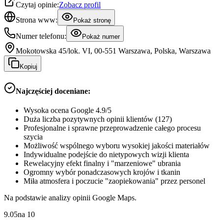
Czytaj opinie:
Zobacz profil
Strona www:
Pokaż stronę
Numer telefonu:
Pokaż numer
Mokotowska 45/lok. VI, 00-551 Warszawa, Polska, Warszawa
Kopiuj
Najczęściej doceniane:
Wysoka ocena Google 4.9/5
Duża liczba pozytywnych opinii klientów (127)
Profesjonalne i sprawne przeprowadzenie całego procesu
szycia
Możliwość wspólnego wyboru wysokiej jakości materiałów
Indywidualne podejście do nietypowych wizji klienta
Rewelacyjny efekt finalny i "marzeniowe" ubrania
Ogromny wybór ponadczasowych krojów i tkanin
Miła atmosfera i poczucie "zaopiekowania" przez personel
Na podstawie analizy opinii Google Maps.
9.05
na
10