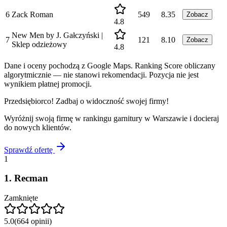
6
Zack Roman
549
8.35
Zobacz
4.8
New Men by J. Gałczyński |
7
121
8.10
Zobacz
Sklep odzieżowy
4.8
Dane i oceny pochodzą z Google Maps. Ranking Score obliczany
algorytmicznie — nie stanowi rekomendacji. Pozycja nie jest
wynikiem płatnej promocji.
Przedsiębiorco! Zadbaj o widoczność swojej firmy!
Wyróżnij swoją firmę w rankingu
garnitury
w
Warszawie
i docieraj
do nowych klientów.
Sprawdź ofertę
1
1
.
Recman
Zamknięte
5.0
(
664
opinii
)