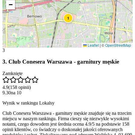
−
1
Leaflet
|
©
OpenStreetMap
3
3
.
Club Conesera Warszawa - garnitury męskie
Zamknięte
4.9
(
158
opinii
)
9.30
na
10
Wynik w rankingu Lokalsy
Club Conesera Warszawa - garnitury męskie znajduje się na trzecim
miejscu w naszym rankingu. Firma cieszy się niezwykle wysokimi
notami, czego dowodem jest średnia ocena 4.9/5 na podstawie 158
opinii klientów, co świadczy o doskonałej jakości oferowanych
produktów i usług. Zlokalizowany pod adresem Wolińska 4, 03-699