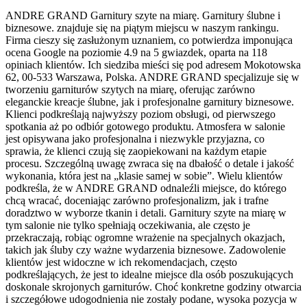
ANDRE GRAND Garnitury szyte na miarę. Garnitury ślubne i
biznesowe. znajduje się na piątym miejscu w naszym rankingu.
Firma cieszy się zasłużonym uznaniem, co potwierdza imponująca
ocena Google na poziomie 4.9 na 5 gwiazdek, oparta na 118
opiniach klientów. Ich siedziba mieści się pod adresem Mokotowska
62, 00-533 Warszawa, Polska. ANDRE GRAND specjalizuje się w
tworzeniu garniturów szytych na miarę, oferując zarówno
eleganckie kreacje ślubne, jak i profesjonalne garnitury biznesowe.
Klienci podkreślają najwyższy poziom obsługi, od pierwszego
spotkania aż po odbiór gotowego produktu. Atmosfera w salonie
jest opisywana jako profesjonalna i niezwykle przyjazna, co
sprawia, że klienci czują się zaopiekowani na każdym etapie
procesu. Szczególną uwagę zwraca się na dbałość o detale i jakość
wykonania, która jest na „klasie samej w sobie”. Wielu klientów
podkreśla, że w ANDRE GRAND odnaleźli miejsce, do którego
chcą wracać, doceniając zarówno profesjonalizm, jak i trafne
doradztwo w wyborze tkanin i detali. Garnitury szyte na miarę w
tym salonie nie tylko spełniają oczekiwania, ale często je
przekraczają, robiąc ogromne wrażenie na specjalnych okazjach,
takich jak śluby czy ważne wydarzenia biznesowe. Zadowolenie
klientów jest widoczne w ich rekomendacjach, często
podkreślających, że jest to idealne miejsce dla osób poszukujących
doskonale skrojonych garniturów. Choć konkretne godziny otwarcia
i szczegółowe udogodnienia nie zostały podane, wysoka pozycja w