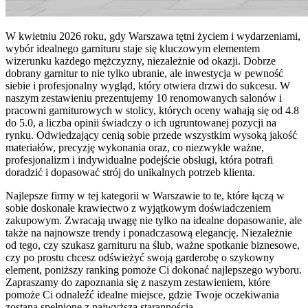
W kwietniu 2026 roku, gdy Warszawa tętni życiem i wydarzeniami,
wybór idealnego garnituru staje się kluczowym elementem
wizerunku każdego mężczyzny, niezależnie od okazji. Dobrze
dobrany garnitur to nie tylko ubranie, ale inwestycja w pewność
siebie i profesjonalny wygląd, który otwiera drzwi do sukcesu. W
naszym zestawieniu prezentujemy 10 renomowanych salonów i
pracowni garniturowych w stolicy, których oceny wahają się od 4.8
do 5.0, a liczba opinii świadczy o ich ugruntowanej pozycji na
rynku. Odwiedzający cenią sobie przede wszystkim wysoką jakość
materiałów, precyzję wykonania oraz, co niezwykle ważne,
profesjonalizm i indywidualne podejście obsługi, która potrafi
doradzić i dopasować strój do unikalnych potrzeb klienta.
Najlepsze firmy w tej kategorii w Warszawie to te, które łączą w
sobie doskonałe krawiectwo z wyjątkowym doświadczeniem
zakupowym. Zwracają uwagę nie tylko na idealne dopasowanie, ale
także na najnowsze trendy i ponadczasową elegancję. Niezależnie
od tego, czy szukasz garnituru na ślub, ważne spotkanie biznesowe,
czy po prostu chcesz odświeżyć swoją garderobę o szykowny
element, poniższy ranking pomoże Ci dokonać najlepszego wyboru.
Zapraszamy do zapoznania się z naszym zestawieniem, które
pomoże Ci odnaleźć idealne miejsce, gdzie Twoje oczekiwania
zostaną spełnione z najwyższą starannością.