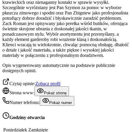
krawieckich oraz nienaganny kontakt w sprawie wysyłki.
Szczególnie wyróżniany jest Pan Szymon za pomoc w wyborze
płaszcza zimowego i spodni oraz Pan Zbigniew jako profesjonalista
potrafiący dobrze doradzić i błyskawicznie zaradzić problemom.
Zack Roman jest opisywany jako perełka wśród butików, oferująca
świetnie skrojone ubrania z doskonałej jakości tkanin, w
ponadczasowym stylu. Wybór asortymentu jest przemyślany, a
każdy element garderoby robi wrażenie klasą i doskonałością.
Klienci wracają tu wielokrotnie, chwaląc pomocną obsługę, dbałość
o detale i jakość materiału, a także piękne i wysokiej jakości
materiały w połączeniu z profesjonalnym doradztwem.
Opis wygenerowany automatycznie na podstawie publicznie
dostępnych opinii.
Czytaj opinie:
Zobacz profil
Strona www:
Pokaż stronę
Numer telefonu:
Pokaż numer
Godziny otwarcia
Poniedziałek
Zamknięte