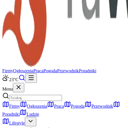
Firmy
Ogłoszenia
Praca
Pogoda
Przewodnik
Poradniki
23
°C
Menu
Firmy
Ogłoszenia
Praca
Pogoda
Przewodnik
Poradniki
Ludzie
Lifestyle