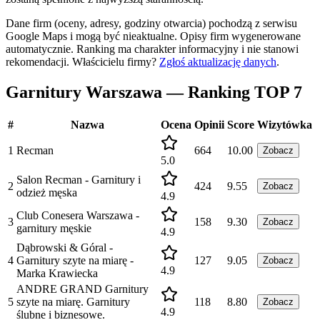
Dane firm (oceny, adresy, godziny otwarcia) pochodzą z serwisu
Google Maps i mogą być nieaktualne. Opisy firm wygenerowane
automatycznie. Ranking ma charakter informacyjny i nie stanowi
rekomendacji.
Właścicielu firmy?
Zgłoś aktualizację danych
.
Garnitury Warszawa — Ranking TOP 7
#
Nazwa
Ocena
Opinii
Score
Wizytówka
1
Recman
664
10.00
Zobacz
5.0
Salon Recman - Garnitury i
2
424
9.55
Zobacz
odzież męska
4.9
Club Conesera Warszawa -
3
158
9.30
Zobacz
garnitury męskie
4.9
Dąbrowski & Góral -
4
Garnitury szyte na miarę -
127
9.05
Zobacz
4.9
Marka Krawiecka
ANDRE GRAND Garnitury
5
szyte na miarę. Garnitury
118
8.80
Zobacz
4.9
ślubne i biznesowe.