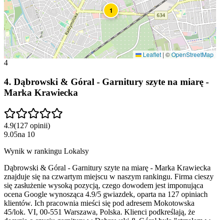
1
Leaflet
|
©
OpenStreetMap
4
4
.
Dąbrowski & Góral - Garnitury szyte na miarę -
Marka Krawiecka
4.9
(
127
opinii
)
9.05
na
10
Wynik w rankingu Lokalsy
Dąbrowski & Góral - Garnitury szyte na miarę - Marka Krawiecka
znajduje się na czwartym miejscu w naszym rankingu. Firma cieszy
się zasłużenie wysoką pozycją, czego dowodem jest imponująca
ocena Google wynosząca 4.9/5 gwiazdek, oparta na 127 opiniach
klientów. Ich pracownia mieści się pod adresem Mokotowska
45/lok. VI, 00-551 Warszawa, Polska. Klienci podkreślają, że