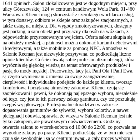
1641 opiniach. Salon zlokalizowany jest w dogodnym miejscu, przy
ulicy Górczewskiej 124 w centrum handlowym Wola Park, 01-460
Warszawa. Klienci mogą skorzystać z szerokiego wachlarza usług,
w tym dostawy, odbioru w sklepie oraz zakupów stacjonarnych, a
także usług na miejscu. Dla wygody zmotoryzowanych, dostępny
jest parking, a sam obiekt jest przyjazny dla osób na wózkach, z
odpowiednio przystosowanym wejściem. Oferta salonu skupia się
na odzieży męskiej, a płatności można dokonać kartami debetowymi
i kredytowymi, a także mobilnie za pomocą NFC. Atmosfera w
Salonie Recman jest niezwykle pozytywna, co podkreślają liczne
opinie klientów. Goście chwalą sobie profesjonalizm obsługi, która
wyróżnia się głęboką wiedzą na temat oferowanych produktów i
pasją do mody męskiej. Pracownicy, tacy jak Pani Ola i Pani Ewa,
są często wymieniani z imienia za swoje zaangażowanie,
cierpliwość i indywidualne podejście do każdego klienta, tworząc
komfortową i przyjazną atmosferę zakupów. Klienci czują się
zaopiekowani i pewni, że dokonają najlepszego wyboru, niezależnie
od tego, czy jest to ich pierwszy zakup garnituru, czy też poszukują
czegoś wyjątkowego. Profesjonalne doradztwo w zakresie
dopasowania garniturów do sylwetki, wyboru kolorów, a nawet
pielęgnacji obuwia, sprawia, że wizyta w Salonie Recman jest nie
tylko zakupem, ale prawdziwym doświadczeniem. Godziny
otwarcia salonu to wtorek-sobota od 10:00 do 22:00, co pozwala na
wygodne zakupy po pracy. Klienci podkreślają, że w tym miejscu
czują się swobodnie i są w centrum uwagi, a cały proces wyboru i