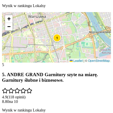
Wynik w rankingu Lokalsy
+
−
1
Leaflet
|
©
OpenStreetMap
5
5
.
ANDRE GRAND Garnitury szyte na miarę.
Garnitury ślubne i biznesowe.
4.9
(
118
opinii
)
8.80
na
10
Wynik w rankingu Lokalsy