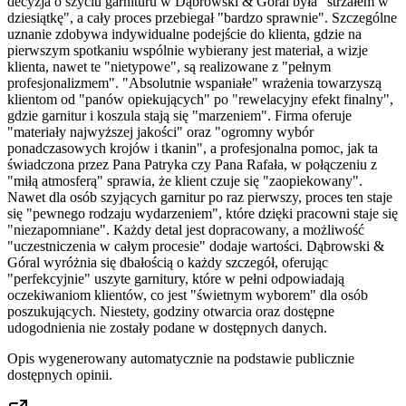
decyzja o szyciu garnituru w Dąbrowski & Góral była "strzałem w
dziesiątkę", a cały proces przebiegał "bardzo sprawnie". Szczególne
uznanie zdobywa indywidualne podejście do klienta, gdzie na
pierwszym spotkaniu wspólnie wybierany jest materiał, a wizje
klienta, nawet te "nietypowe", są realizowane z "pełnym
profesjonalizmem". "Absolutnie wspaniałe" wrażenia towarzyszą
klientom od "panów opiekujących" po "rewelacyjny efekt finalny",
gdzie garnitur i koszula stają się "marzeniem". Firma oferuje
"materiały najwyższej jakości" oraz "ogromny wybór
ponadczasowych krojów i tkanin", a profesjonalna pomoc, jak ta
świadczona przez Pana Patryka czy Pana Rafała, w połączeniu z
"miłą atmosferą" sprawia, że klient czuje się "zaopiekowany".
Nawet dla osób szyjących garnitur po raz pierwszy, proces ten staje
się "pewnego rodzaju wydarzeniem", które dzięki pracowni staje się
"niezapomniane". Każdy detal jest dopracowany, a możliwość
"uczestniczenia w całym procesie" dodaje wartości. Dąbrowski &
Góral wyróżnia się dbałością o każdy szczegół, oferując
"perfekcyjnie" uszyte garnitury, które w pełni odpowiadają
oczekiwaniom klientów, co jest "świetnym wyborem" dla osób
poszukujących. Niestety, godziny otwarcia oraz dostępne
udogodnienia nie zostały podane w dostępnych danych.
Opis wygenerowany automatycznie na podstawie publicznie
dostępnych opinii.