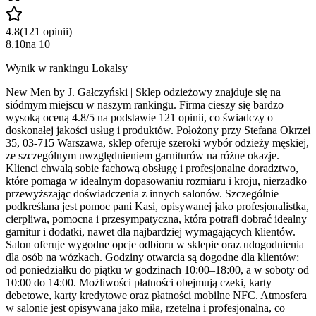
4.8
(
121
opinii
)
8.10
na
10
Wynik w rankingu Lokalsy
New Men by J. Gałczyński | Sklep odzieżowy znajduje się na
siódmym miejscu w naszym rankingu. Firma cieszy się bardzo
wysoką oceną 4.8/5 na podstawie 121 opinii, co świadczy o
doskonałej jakości usług i produktów. Położony przy Stefana Okrzei
35, 03-715 Warszawa, sklep oferuje szeroki wybór odzieży męskiej,
ze szczególnym uwzględnieniem garniturów na różne okazje.
Klienci chwalą sobie fachową obsługę i profesjonalne doradztwo,
które pomaga w idealnym dopasowaniu rozmiaru i kroju, nierzadko
przewyższając doświadczenia z innych salonów. Szczególnie
podkreślana jest pomoc pani Kasi, opisywanej jako profesjonalistka,
cierpliwa, pomocna i przesympatyczna, która potrafi dobrać idealny
garnitur i dodatki, nawet dla najbardziej wymagających klientów.
Salon oferuje wygodne opcje odbioru w sklepie oraz udogodnienia
dla osób na wózkach. Godziny otwarcia są dogodne dla klientów:
od poniedziałku do piątku w godzinach 10:00–18:00, a w soboty od
10:00 do 14:00. Możliwości płatności obejmują czeki, karty
debetowe, karty kredytowe oraz płatności mobilne NFC. Atmosfera
w salonie jest opisywana jako miła, rzetelna i profesjonalna, co