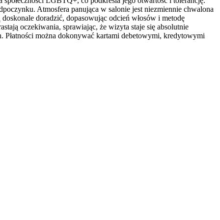
a społeczności LGBTQ+, co podkreśla jego otwartość i tolerancję.
odpoczynku. Atmosfera panująca w salonie jest niezmiennie chwalona
afią doskonale doradzić, dopasowując odcień włosów i metodę
stają oczekiwania, sprawiając, że wizyta staje się absolutnie
kach. Płatności można dokonywać kartami debetowymi, kredytowymi