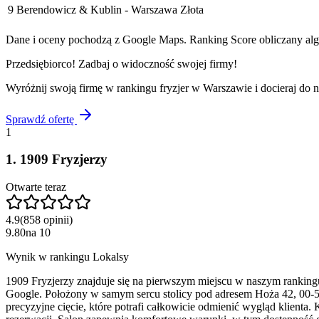
9
Berendowicz & Kublin - Warszawa Złota
Dane i oceny pochodzą z Google Maps. Ranking Score obliczany algo
Przedsiębiorco! Zadbaj o widoczność swojej firmy!
Wyróżnij swoją firmę w rankingu
fryzjer
w
Warszawie
i docieraj do 
Sprawdź ofertę
1
1
.
1909 Fryzjerzy
Otwarte teraz
4.9
(
858
opinii
)
9.80
na
10
Wynik w rankingu Lokalsy
1909 Fryzjerzy znajduje się na pierwszym miejscu w naszym rankingu
Google. Położony w samym sercu stolicy pod adresem Hoża 42, 00-516
precyzyjne cięcie, które potrafi całkowicie odmienić wygląd klienta