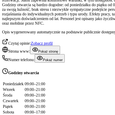
rezerwacji. Salon zapewnia komfortowe warunki, w tym dostępność dl
Godziny otwarcia są bardzo dogodne: od poniedziałku do piątku od 0
za swoją luźność, brak stresu i niezwykle sympatyczne podejście per
rozjaśniania do indywidualnych potrzeb i typu urody. Efekty pracy, ta
najlepszym doświadczeniem od lat. Personel jest opisany jako życz
oraz mobilnie przez NFC.
Opis wygenerowany automatycznie na podstawie publicznie dostępny
Czytaj opinie:
Zobacz profil
Strona www:
Pokaż stronę
Numer telefonu:
Pokaż numer
Godziny otwarcia
Poniedziałek
09:00–21:00
Wtorek
09:00–21:00
Środa
09:00–21:00
Czwartek
09:00–21:00
Piątek
09:00–21:00
Sobota
09:00–17:00