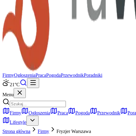
Firmy
Ogłoszenia
Praca
Pogoda
Przewodnik
Poradniki
21
°C
Menu
Firmy
Ogłoszenia
Praca
Pogoda
Przewodnik
Pora
Lifestyle
Strona główna
Firmy
Fryzjer
Warszawa