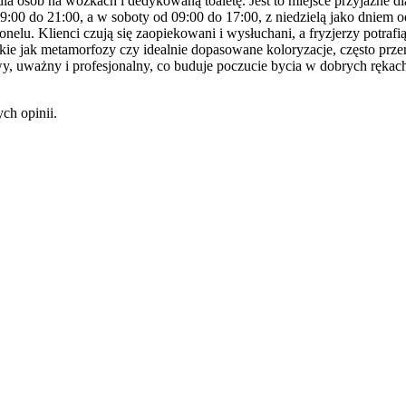
a osób na wózkach i dedykowaną toaletę. Jest to miejsce przyjazne dl
9:00 do 21:00, a w soboty od 09:00 do 17:00, z niedzielą jako dniem 
sonelu. Klienci czują się zaopiekowani i wysłuchani, a fryzjerzy potr
kie jak metamorfozy czy idealnie dopasowane koloryzacje, często przera
liwy, uważny i profesjonalny, co buduje poczucie bycia w dobrych rę
ch opinii.