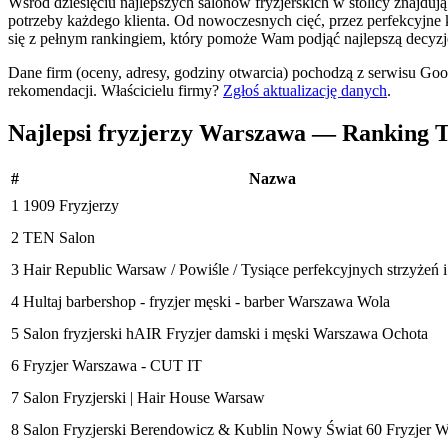
Wśród dziesięciu najlepszych salonów fryzjerskich w stolicy znajdują 
potrzeby każdego klienta. Od nowoczesnych cięć, przez perfekcyjne 
się z pełnym rankingiem, który pomoże Wam podjąć najlepszą decyzj
Dane firm (oceny, adresy, godziny otwarcia) pochodzą z serwisu Go
rekomendacji.
Właścicielu firmy?
Zgłoś aktualizację danych
.
Najlepsi fryzjerzy Warszawa — Ranking 
#
Nazwa
1
1909 Fryzjerzy
2
TEN Salon
3
Hair Republic Warsaw / Powiśle / Tysiące perfekcyjnych strzyżeń i
4
Hultaj barbershop - fryzjer męski - barber Warszawa Wola
5
Salon fryzjerski hAIR Fryzjer damski i męski Warszawa Ochota
6
Fryzjer Warszawa - CUT IT
7
Salon Fryzjerski | Hair House Warsaw
8
Salon Fryzjerski Berendowicz & Kublin Nowy Świat 60 Fryzjer 