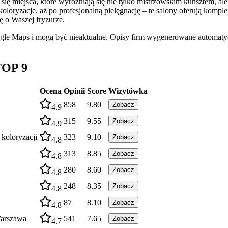
się miejsca, które wyróżniają się nie tylko mistrzowskim kunsztem, ale 
koloryzacje, aż po profesjonalną pielęgnację – te salony oferują ko
ę o Waszej fryzurze.
ogle Maps i mogą być nieaktualne. Opisy firm wygenerowane automatyc
TOP 9
Ocena
Opinii
Score
Wizytówka
858
9.80
Zobacz
4.9
315
9.55
Zobacz
4.9
 koloryzacji
323
9.10
Zobacz
4.8
313
8.85
Zobacz
4.8
280
8.60
Zobacz
4.8
248
8.35
Zobacz
4.8
87
8.10
Zobacz
4.8
Warszawa
541
7.65
Zobacz
4.7