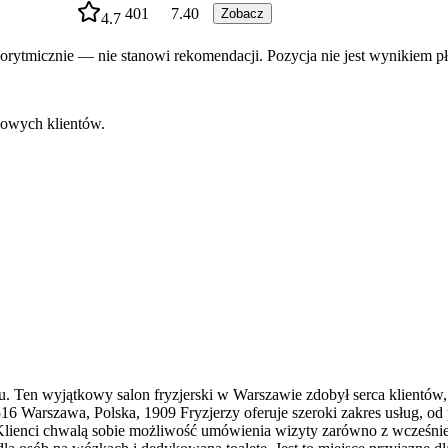
401
7.40
Zobacz
4.7
rytmicznie — nie stanowi rekomendacji. Pozycja nie jest wynikiem pł
nowych klientów.
. Ten wyjątkowy salon fryzjerski w Warszawie zdobył serca klientów,
 Warszawa, Polska, 1909 Fryzjerzy oferuje szeroki zakres usług, od p
. Klienci chwalą sobie możliwość umówienia wizyty zarówno z wcześniej