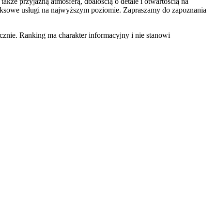
także przyjazną atmosferą, dbałością o detale i otwartością na
mpleksowe usługi na najwyższym poziomie. Zapraszamy do zapoznania
znie. Ranking ma charakter informacyjny i nie stanowi