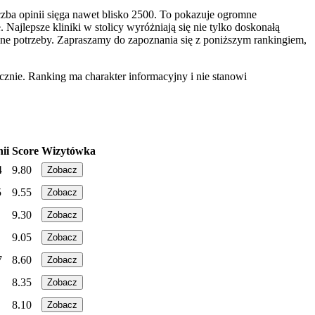
zba opinii sięga nawet blisko 2500. To pokazuje ogromne
jlepsze kliniki w stolicy wyróżniają się nie tylko doskonałą
lne potrzeby. Zapraszamy do zapoznania się z poniższym rankingiem,
znie. Ranking ma charakter informacyjny i nie stanowi
ii
Score
Wizytówka
4
9.80
Zobacz
5
9.55
Zobacz
9.30
Zobacz
9.05
Zobacz
7
8.60
Zobacz
8.35
Zobacz
8.10
Zobacz