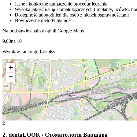
Jasne i konkretne tłumaczenie procedur leczenia
Wysoka jakość usług stomatologicznych (implanty, licówki, bo
Dostępność udogodnień dla osób z niepełnosprawnościami
Nowoczesne metody płatności
Na podstawie analizy opinii Google Maps.
9.80
na
10
Wynik w rankingu Lokalsy
+
−
2
2
.
dentaLOOK / Стоматологія Варшава