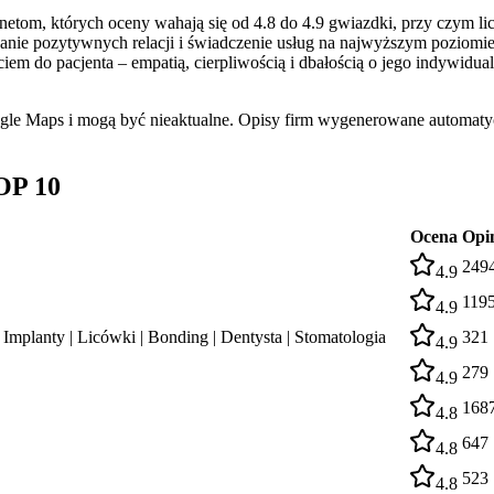
tom, których oceny wahają się od 4.8 do 4.9 gwiazdki, przy czym lic
 pozytywnych relacji i świadczenie usług na najwyższym poziomie. Na
em do pacjenta – empatią, cierpliwością i dbałością o jego indywidua
ogle Maps i mogą być nieaktualne. Opisy firm wygenerowane automatyc
OP 10
Ocena
Opin
249
4.9
119
4.9
| Implanty | Licówki | Bonding | Dentysta | Stomatologia
321
4.9
279
4.9
168
4.8
647
4.8
523
4.8