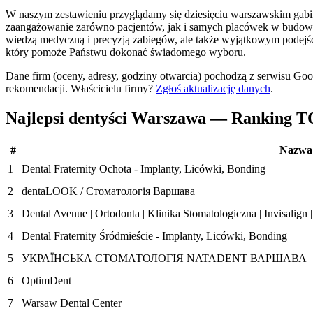
W naszym zestawieniu przyglądamy się dziesięciu warszawskim gabine
zaangażowanie zarówno pacjentów, jak i samych placówek w budowanie
wiedzą medyczną i precyzją zabiegów, ale także wyjątkowym podejści
który pomoże Państwu dokonać świadomego wyboru.
Dane firm (oceny, adresy, godziny otwarcia) pochodzą z serwisu Go
rekomendacji.
Właścicielu firmy?
Zgłoś aktualizację danych
.
Najlepsi dentyści Warszawa — Ranking T
#
Nazwa
1
Dental Fraternity Ochota - Implanty, Licówki, Bonding
2
dentaLOOK / Стоматологія Варшава
3
Dental Avenue | Ortodonta | Klinika Stomatologiczna | Invisalign 
4
Dental Fraternity Śródmieście - Implanty, Licówki, Bonding
5
УКРАЇНСЬКА СТОМАТОЛОГІЯ NATADENT ВАРШАВА
6
OptimDent
7
Warsaw Dental Center