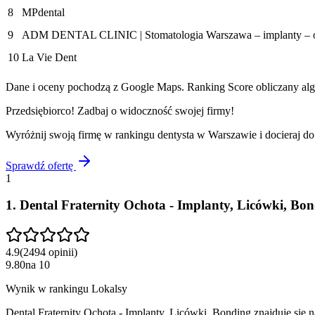
8
MPdental
9
ADM DENTAL CLINIC | Stomatologia Warszawa – implanty – ort
10
La Vie Dent
Dane i oceny pochodzą z Google Maps. Ranking Score obliczany algo
Przedsiębiorco! Zadbaj o widoczność swojej firmy!
Wyróżnij swoją firmę w rankingu
dentysta
w
Warszawie
i docieraj d
Sprawdź ofertę
1
1
.
Dental Fraternity Ochota - Implanty, Licówki, Bo
4.9
(
2494
opinii
)
9.80
na
10
Wynik w rankingu Lokalsy
Dental Fraternity Ochota - Implanty, Licówki, Bonding znajduje się