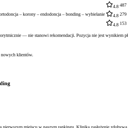
487
4.8
odoncja – korony – endodoncja – bonding – wybielanie
279
4.8
153
4.8
rytmicznie — nie stanowi rekomendacji. Pozycja nie jest wynikiem pł
o nowych klientów.
nding
 na pierwszym miejscu w naszym rankingu. Klinika zasłużenie zdobywa