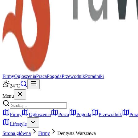
Firmy
Ogłoszenia
Praca
Pogoda
Przewodnik
Poradniki
24
°C
Menu
Firmy
Ogłoszenia
Praca
Pogoda
Przewodnik
Pora
Lifestyle
Strona główna
Firmy
Dentysta
Warszawa