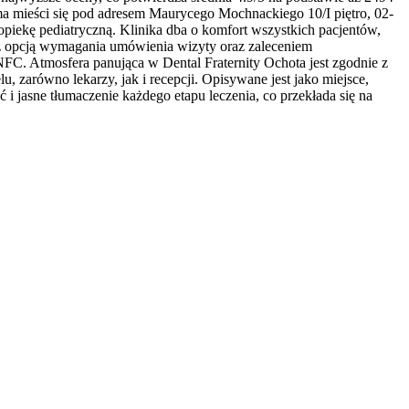
 mieści się pod adresem Maurycego Mochnackiego 10/I piętro, 02-
opiekę pediatryczną. Klinika dba o komfort wszystkich pacjentów,
, z opcją wymagania umówienia wizyty oraz zaleceniem
NFC. Atmosfera panująca w Dental Fraternity Ochota jest zgodnie z
, zarówno lekarzy, jak i recepcji. Opisywane jest jako miejsce,
ć i jasne tłumaczenie każdego etapu leczenia, co przekłada się na