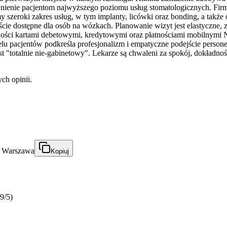
enie pacjentom najwyższego poziomu usług stomatologicznych. Firma
 szeroki zakres usług, w tym implanty, licówki oraz bonding, a także 
ejście dostępne dla osób na wózkach. Planowanie wizyt jest elastyczne
tności kartami debetowymi, kredytowymi oraz płatnościami mobilnymi 
u pacjentów podkreśla profesjonalizm i empatyczne podejście personelu
st "totalnie nie-gabinetowy". Lekarze są chwaleni za spokój, dokładnoś
ch opinii.
, Warszawa
Kopiuj
9/5)