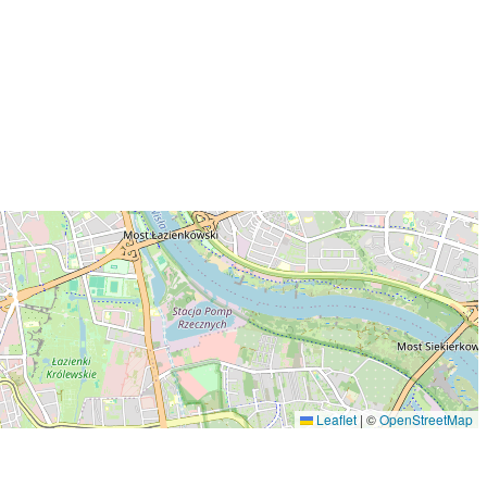
Leaflet
|
©
OpenStreetMap