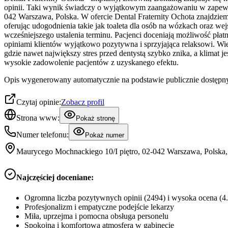
opinii. Taki wynik świadczy o wyjątkowym zaangażowaniu w zapewni
042 Warszawa, Polska. W ofercie Dental Fraternity Ochota znajdziemy
oferując udogodnienia takie jak toaleta dla osób na wózkach oraz w
wcześniejszego ustalenia terminu. Pacjenci doceniają możliwość pła
opiniami klientów wyjątkowo pozytywna i sprzyjająca relaksowi. Wiel
gdzie nawet największy stres przed dentystą szybko znika, a klimat je
wysokie zadowolenie pacjentów z uzyskanego efektu.
Opis wygenerowany automatycznie na podstawie publicznie dostępny
Czytaj opinie:
Zobacz profil
Strona www:
Pokaż stronę
Numer telefonu:
Pokaż numer
Maurycego Mochnackiego 10/I piętro, 02-042 Warszawa, Polska
Najczęściej doceniane:
Ogromna liczba pozytywnych opinii (2494) i wysoka ocena (4.
Profesjonalizm i empatyczne podejście lekarzy
Miła, uprzejma i pomocna obsługa personelu
Spokojna i komfortowa atmosfera w gabinecie