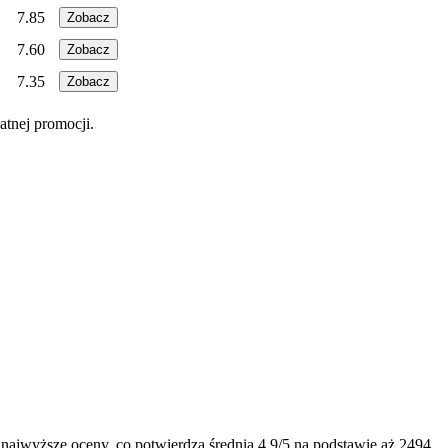
7.85
Zobacz
7.60
Zobacz
7.35
Zobacz
atnej promocji.
 najwyższe oceny, co potwierdza średnia 4.9/5 na podstawie aż 2494