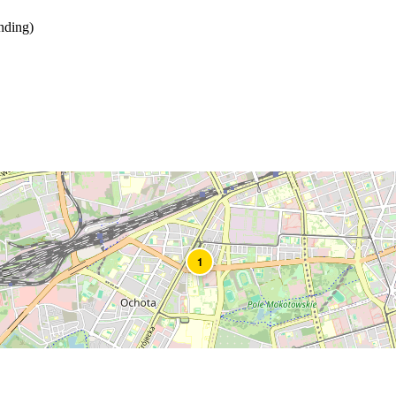
nding)
1