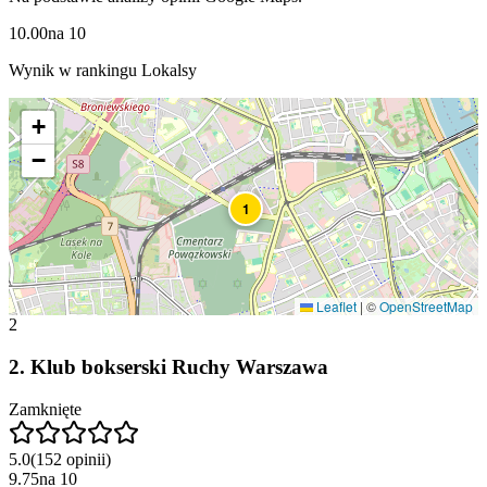
10.00
na
10
Wynik w rankingu Lokalsy
+
−
1
Leaflet
|
©
OpenStreetMap
2
2
.
Klub bokserski Ruchy Warszawa
Zamknięte
5.0
(
152
opinii
)
9.75
na
10