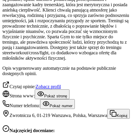
zaangażowanie kadry trenerskiej, która jest merytoryczna i posiada
anielską cierpliwość. Klienci chwalą panującą atmosferę jako
rewelacyjną, rodzinną i przyjazną, co sprzyja zarówno podnoszeniu
umiejętności, jak i rozpoczynaniu przygody ze sportem. Treningi są
prowadzone technicznie, z dbałością o poprawianie błędów i
wyjaśnianie niuansów, co pozwala poczuć się wzmocnionym
fizycznie i psychicznie. Sparta Gym to nie tylko miejsce do
treningu, ale prawdziwa społeczność ludzi, którzy przychodzą tu z
pasją i zaangażowaniem. Dostępny jest także sprzęt do treningu
streetworkout/cross/fight, co dodatkowo wzbogaca ofertę dla
miłośników aktywności fizycznej.
Opis wygenerowany automatycznie na podstawie publicznie
dostępnych opinii.
Czytaj opinie:
Zobacz profil
Strona www:
Pokaż stronę
Numer telefonu:
Pokaż numer
Zwrotnicza 6, 01-219 Warszawa, Polska, Warszawa
Kopiuj
Najczęściej doceniane: