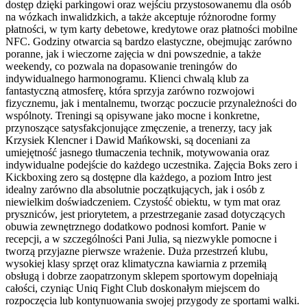
dostęp dzięki parkingowi oraz wejściu przystosowanemu dla osób
na wózkach inwalidzkich, a także akceptuje różnorodne formy
płatności, w tym karty debetowe, kredytowe oraz płatności mobilne
NFC. Godziny otwarcia są bardzo elastyczne, obejmując zarówno
poranne, jak i wieczorne zajęcia w dni powszednie, a także
weekendy, co pozwala na dopasowanie treningów do
indywidualnego harmonogramu. Klienci chwalą klub za
fantastyczną atmosferę, która sprzyja zarówno rozwojowi
fizycznemu, jak i mentalnemu, tworząc poczucie przynależności do
wspólnoty. Treningi są opisywane jako mocne i konkretne,
przynoszące satysfakcjonujące zmęczenie, a trenerzy, tacy jak
Krzysiek Klencner i Dawid Mańkowski, są doceniani za
umiejętność jasnego tłumaczenia technik, motywowania oraz
indywidualne podejście do każdego uczestnika. Zajęcia Boks zero i
Kickboxing zero są dostępne dla każdego, a poziom Intro jest
idealny zarówno dla absolutnie początkujących, jak i osób z
niewielkim doświadczeniem. Czystość obiektu, w tym mat oraz
pryszniców, jest priorytetem, a przestrzeganie zasad dotyczących
obuwia zewnętrznego dodatkowo podnosi komfort. Panie w
recepcji, a w szczególności Pani Julia, są niezwykle pomocne i
tworzą przyjazne pierwsze wrażenie. Duża przestrzeń klubu,
wysokiej klasy sprzęt oraz klimatyczna kawiarnia z przemiłą
obsługą i dobrze zaopatrzonym sklepem sportowym dopełniają
całości, czyniąc Uniq Fight Club doskonałym miejscem do
rozpoczęcia lub kontynuowania swojej przygody ze sportami walki.