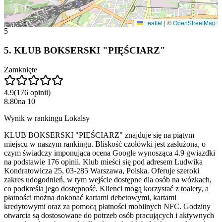
Leaflet
|
©
OpenStreetMap
5
5
.
KLUB BOKSERSKI "PIĘŚCIARZ"
Zamknięte
4.9
(
176
opinii
)
8.80
na
10
Wynik w rankingu Lokalsy
KLUB BOKSERSKI "PIĘŚCIARZ" znajduje się na piątym
miejscu w naszym rankingu. Bliskość czołówki jest zasłużona, o
czym świadczy imponująca ocena Google wynosząca 4.9 gwiazdki
na podstawie 176 opinii. Klub mieści się pod adresem Ludwika
Kondratowicza 25, 03-285 Warszawa, Polska. Oferuje szeroki
zakres udogodnień, w tym wejście dostępne dla osób na wózkach,
co podkreśla jego dostępność. Klienci mogą korzystać z toalety, a
płatności można dokonać kartami debetowymi, kartami
kredytowymi oraz za pomocą płatności mobilnych NFC. Godziny
otwarcia są dostosowane do potrzeb osób pracujących i aktywnych