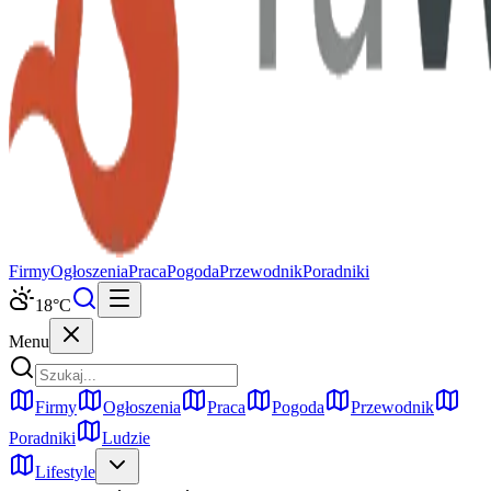
Firmy
Ogłoszenia
Praca
Pogoda
Przewodnik
Poradniki
18
°C
Menu
Firmy
Ogłoszenia
Praca
Pogoda
Przewodnik
Poradniki
Ludzie
Lifestyle