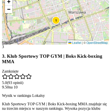
+
−
1
Leaflet
|
©
OpenStreetMap
3
3
.
Klub Sportowy TOP GYM | Boks Kick-boxing
MMA
Zamknięte
5.0
(
93
opinii
)
9.50
na
10
Wynik w rankingu Lokalsy
Klub Sportowy TOP GYM | Boks Kick-boxing MMA znajduje się
na trzecim miejscu w naszym rankingu. Wysoka pozycja klubu