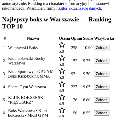
automatycznie. Ranking ma charakter informacyjny i nie stanowi
rekomendacji.
Właścicielu firmy?
Zgłoś aktualizację danych
.
Najlepszy boks w Warszawie — Ranking
TOP 10
#
Nazwa
Ocena
Opinii
Score
Wizytówka
1
Warszawski Boks
258
10.00
Zobacz
5.0
Klub bokserski Ruchy
2
152
9.75
Zobacz
Warszawa
5.0
Klub Sportowy TOP GYM |
3
93
9.50
Zobacz
Boks Kick-boxing MMA
5.0
4
Sparta Gym Warszawa
227
9.05
Zobacz
4.9
KLUB BOKSERSKI
5
176
8.80
Zobacz
"PIĘŚCIARZ"
4.9
Boks Warszawa • Klub
6
156
8.55
Zobacz
bokserski • MKB GYM
4.9