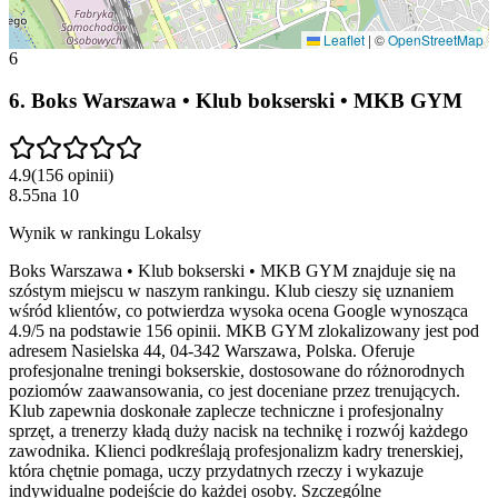
Leaflet
|
©
OpenStreetMap
6
6
.
Boks Warszawa • Klub bokserski • MKB GYM
4.9
(
156
opinii
)
8.55
na
10
Wynik w rankingu Lokalsy
Boks Warszawa • Klub bokserski • MKB GYM znajduje się na
szóstym miejscu w naszym rankingu. Klub cieszy się uznaniem
wśród klientów, co potwierdza wysoka ocena Google wynosząca
4.9/5 na podstawie 156 opinii. MKB GYM zlokalizowany jest pod
adresem Nasielska 44, 04-342 Warszawa, Polska. Oferuje
profesjonalne treningi bokserskie, dostosowane do różnorodnych
poziomów zaawansowania, co jest doceniane przez trenujących.
Klub zapewnia doskonałe zaplecze techniczne i profesjonalny
sprzęt, a trenerzy kładą duży nacisk na technikę i rozwój każdego
zawodnika. Klienci podkreślają profesjonalizm kadry trenerskiej,
która chętnie pomaga, uczy przydatnych rzeczy i wykazuje
indywidualne podejście do każdej osoby. Szczególne