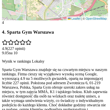
Leaflet
|
©
OpenStreetMap
4
4
.
Sparta Gym Warszawa
4.9
(
227
opinii
)
9.05
na
10
Wynik w rankingu Lokalsy
Sparta Gym Warszawa znajduje się na czwartym miejscu w naszym
rankingu. Firma cieszy się wyjątkowo wysoką oceną Google,
wynoszącą 4.9 na 5 możliwych gwiazdek, opartą na imponującej
liczbie 227 opinii. Położona pod adresem Zwrotnicza 6, 01-219
Warszawa, Polska, Sparta Gym oferuje szeroki zakres usług na
miejscu, w tym zajęcia MMA, K1 i tajskiego boksu. Klub zapewnia
również dostępność dla osób na wózkach oraz toaletę unisex, a
także wymaga umówienia wizyty, co świadczy o indywidualnym
podejściu do każdego klienta. Choć dokładne godziny otwarcia nie
są podane, opinie klientów podkreślają profesjonalizm i