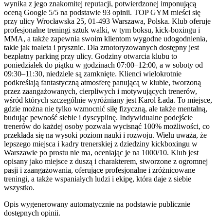
wynika z jego znakomitej reputacji, potwierdzonej imponującą
oceną Google 5/5 na podstawie 93 opinii. TOP GYM mieści się
przy ulicy Wrocławska 25, 01-493 Warszawa, Polska. Klub oferuje
profesjonalne treningi sztuk walki, w tym boksu, kick-boxingu i
MMA, a także zapewnia swoim klientom wygodne udogodnienia,
takie jak toaleta i prysznic. Dla zmotoryzowanych dostępny jest
bezpłatny parking przy ulicy. Godziny otwarcia klubu to
poniedziałek do piątku w godzinach 07:00–12:00, a w soboty od
09:30–11:30, niedziele są zamknięte. Klienci wielokrotnie
podkreślają fantastyczną atmosferę panującą w klubie, tworzoną
przez zaangażowanych, cierpliwych i motywujących trenerów,
wśród których szczególnie wyróżniany jest Karol Łada. To miejsce,
gdzie można nie tylko wzmocnić siłę fizyczną, ale także mentalną,
budując pewność siebie i dyscyplinę. Indywidualne podejście
trenerów do każdej osoby pozwala wycisnąć 100% możliwości, co
przekłada się na wysoki poziom nauki i rozwoju. Wielu uważa, że
lepszego miejsca i kadry trenerskiej z dziedziny kickboxingu w
Warszawie po prostu nie ma, oceniając je na 1000/10. Klub jest
opisany jako miejsce z duszą i charakterem, stworzone z ogromnej
pasji i zaangażowania, oferujące profesjonalne i zróżnicowane
treningi, a także wspaniałych ludzi i ekipę, która daje z siebie
wszystko.
Opis wygenerowany automatycznie na podstawie publicznie
dostępnych opinii.