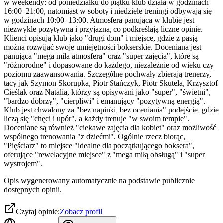
w weekendy: od poniedziałku do piątku klub działa w godzinach
16:00–21:00, natomiast w soboty i niedziele treningi odbywają się
w godzinach 10:00–13:00. Atmosfera panująca w klubie jest
niezwykle pozytywna i przyjazna, co podkreślają liczne opinie.
Klienci opisują klub jako "drugi dom" i miejsce, gdzie z pasją
można rozwijać swoje umiejętności bokserskie. Doceniana jest
panująca "mega miła atmosfera" oraz "super zajęcia", które są
"różnorodne" i dopasowane do każdego, niezależnie od wieku czy
poziomu zaawansowania. Szczególne pochwały zbierają trenerzy,
tacy jak Szymon Skorupka, Piotr Stańczyk, Piotr Skutela, Krzysztof
Cieślak oraz Natalia, którzy są opisywani jako "super", "świetni",
"bardzo dobrzy", "cierpliwi" i emanujący "pozytywną energią".
Klub jest chwalony za "bez napinki, bez oceniania" podejście, gdzie
liczą się "chęci i upór", a każdy trenuje "w swoim tempie".
Doceniane są również "ciekawe zajęcia dla kobiet" oraz możliwość
wspólnego trenowania "z dziećmi". Ogólnie rzecz biorąc,
"Pięściarz" to miejsce "idealne dla początkującego boksera",
oferujące "rewelacyjne miejsce" z "mega miłą obsługą" i "super
wystrojem".
Opis wygenerowany automatycznie na podstawie publicznie
dostępnych opinii.
Czytaj opinie:
Zobacz profil