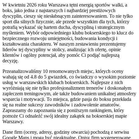
W kwietniu 2026 roku Warszawa tętni energią sportów walki, a
boks, jako jedna z najstarszych i najbardziej prestiżowych
dyscyplin, cieszy się niesłabnącym zainteresowaniem. To nie tylko
sport dla silnych fizycznie, ale przede wszystkim dla tych, którzy
potrafią wykazać się hartem ducha, dyscypliną i strategicznym
myśleniem. Wybór odpowiedniego klubu bokserskiego to klucz do
bezpiecznego rozwoju umiejętności, budowania kondycji i
kształtowania charakteru. W naszym zestawieniu prezentujemy
liderów tej dyscypliny w stolicy, analizując ich ofertę, opinie
klientów i ogólny potencjał, aby pomóc Ci podjąć najlepszą
decyzję.
Przeanalizowaliśmy 10 renomowanych miejsc, których oceny
wahają się od 4.8 do 5 gwiazdek, co świadczy o wysokim poziomie
usług w warszawskich klubach bokserskich. Najlepsze z nich
wyróżniają się nie tylko profesjonalizmem trenerów i doskonałym
zapleczem treningowym, ale także budowaniem unikalnej atmosfery
wsparcia i motywacji. To miejsca, gdzie pasja do boksu przekłada
się na realne sukcesy zawodników i zadowolenie amatorów.
Zapraszamy do zapoznania się z poniższym rankingiem, który
pomoże Ci odnaleźć swój idealny zakątek na bokserskiej mapie
Warszawy.
Dane firm (oceny, adresy, godziny otwarcia) pochodzą z serwisu
Google Maps i mogą być nieaktualne. Opisy firm wygenerowane