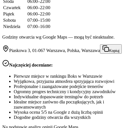
Środa
06:00–22:00
Czwartek
06:00–22:00
Piątek
06:00–22:00
Sobota
07:00–15:00
Niedziela
07:00–16:00
Godziny otwarcia wg Google Maps — mogą być nieaktualne.
Piaskowa 3, 01-067 Warszawa, Polska, Warszawa
Kopiuj
Najczęściej doceniane:
Pierwsze miejsce w rankingu Boks w Warszawie
Wyjątkowa, przyjazna atmosfera sprzyjająca rozwojowi
Profesjonalne i zaangażowane podejście trenerów
Ogromny progres techniczny i kondycyjny zawodników
Indywidualne dopasowanie treningów do potrzeb
Idealne miejsce zarówno dla początkujących, jak i
zaawansowanych
Wysoka ocena 5/5 na Google z dużą liczbą opinii
Dogodne godziny otwarcia dla wszystkich
Na podstawie analizy opinii Google Maps.