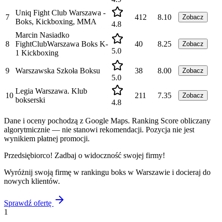
Uniq Fight Club Warszawa -
7
412
8.10
Zobacz
Boks, Kickboxing, MMA
4.8
Marcin Nasiadko
8
FightClubWarszawa Boks K-
40
8.25
Zobacz
5.0
1 Kickboxing
9
Warszawska Szkoła Boksu
38
8.00
Zobacz
5.0
Legia Warszawa. Klub
10
211
7.35
Zobacz
bokserski
4.8
Dane i oceny pochodzą z Google Maps. Ranking Score obliczany
algorytmicznie — nie stanowi rekomendacji. Pozycja nie jest
wynikiem płatnej promocji.
Przedsiębiorco! Zadbaj o widoczność swojej firmy!
Wyróżnij swoją firmę w rankingu
boks
w
Warszawie
i docieraj do
nowych klientów.
Sprawdź ofertę
1