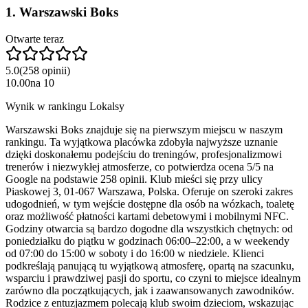
1
.
Warszawski Boks
Otwarte teraz
5.0
(
258
opinii
)
10.00
na
10
Wynik w rankingu Lokalsy
Warszawski Boks znajduje się na pierwszym miejscu w naszym
rankingu. Ta wyjątkowa placówka zdobyła najwyższe uznanie
dzięki doskonałemu podejściu do treningów, profesjonalizmowi
trenerów i niezwykłej atmosferze, co potwierdza ocena 5/5 na
Google na podstawie 258 opinii. Klub mieści się przy ulicy
Piaskowej 3, 01-067 Warszawa, Polska. Oferuje on szeroki zakres
udogodnień, w tym wejście dostępne dla osób na wózkach, toaletę
oraz możliwość płatności kartami debetowymi i mobilnymi NFC.
Godziny otwarcia są bardzo dogodne dla wszystkich chętnych: od
poniedziałku do piątku w godzinach 06:00–22:00, a w weekendy
od 07:00 do 15:00 w soboty i do 16:00 w niedziele. Klienci
podkreślają panującą tu wyjątkową atmosferę, opartą na szacunku,
wsparciu i prawdziwej pasji do sportu, co czyni to miejsce idealnym
zarówno dla początkujących, jak i zaawansowanych zawodników.
Rodzice z entuzjazmem polecają klub swoim dzieciom, wskazując