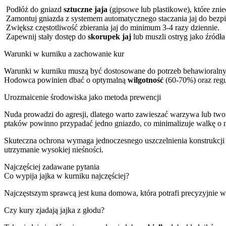
Podłóż do gniazd
sztuczne jaja
(gipsowe lub plastikowe), które znie
Zamontuj gniazda z systemem automatycznego staczania jaj do bezp
Zwiększ częstotliwość zbierania jaj do minimum 3-4 razy dziennie.
Zapewnij stały dostęp do
skorupek jaj
lub muszli ostryg jako źródł
Warunki w kurniku a zachowanie kur
Warunki w kurniku muszą być dostosowane do potrzeb behawioralnych
Hodowca powinien dbać o optymalną
wilgotność
(60-70%) oraz regul
Urozmaicenie środowiska jako metoda prewencji
Nuda prowadzi do agresji, dlatego warto zawieszać warzywa lub tworz
ptaków powinno przypadać jedno gniazdo, co minimalizuje walkę o mi
Skuteczna ochrona wymaga jednoczesnego uszczelnienia konstrukcji o
utrzymanie wysokiej nieśności.
Najczęściej zadawane pytania
Co wypija jajka w kurniku najczęściej?
Najczęstszym sprawcą jest kuna domowa, która potrafi precyzyjnie wy
Czy kury zjadają jajka z głodu?