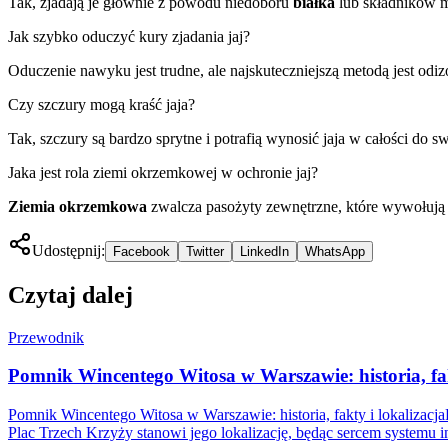
Tak, zjadają je głównie z powodu niedoboru
białka
lub składników mi
Jak szybko oduczyć kury zjadania jaj?
Oduczenie nawyku jest trudne, ale najskuteczniejszą metodą jest o
Czy szczury mogą kraść jaja?
Tak, szczury są bardzo sprytne i potrafią wynosić jaja w całości do 
Jaka jest rola ziemi okrzemkowej w ochronie jaj?
Ziemia okrzemkowa
zwalcza pasożyty zewnętrzne, które wywołują s
Udostępnij:
Facebook
Twitter
LinkedIn
WhatsApp
Czytaj dalej
Przewodnik
Pomnik Wincentego Witosa w Warszawie: historia, fak
Pomnik Wincentego Witosa w Warszawie: historia, fakty i lokalizacj
Plac Trzech Krzyży stanowi jego lokalizację, będąc sercem systemu i