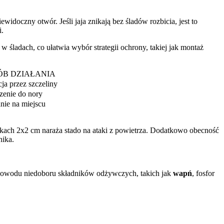
widoczny otwór. Jeśli jaja znikają bez śladów rozbicia, jest to
i.
 w śladach, co ułatwia wybór strategii ochrony, takiej jak montaż
ÓB DZIAŁANIA
acja przez szczeliny
enie do nory
nie na miejscu
czkach 2x2 cm naraża stado na ataki z powietrza. Dodatkowo obecność
nika.
 powodu niedoboru składników odżywczych, takich jak
wapń
, fosfor