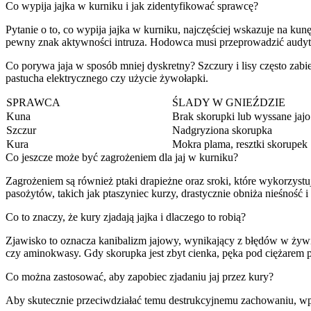
Co wypija jajka w kurniku i jak zidentyfikować sprawcę?
Pytanie o to, co wypija jajka w kurniku, najczęściej wskazuje na kunę
pewny znak aktywności intruza. Hodowca musi przeprowadzić audyt s
Co porywa jaja w sposób mniej dyskretny? Szczury i lisy często zabier
pastucha elektrycznego czy użycie żywołapki.
SPRAWCA
ŚLADY W GNIEŹDZIE
Kuna
Brak skorupki lub wyssane jajo
Szczur
Nadgryziona skorupka
Kura
Mokra plama, resztki skorupek
Co jeszcze może być zagrożeniem dla jaj w kurniku?
Zagrożeniem są również ptaki drapieżne oraz sroki, które wykorzyst
pasożytów, takich jak ptaszyniec kurzy, drastycznie obniża nieśność i 
Co to znaczy, że kury zjadają jajka i dlaczego to robią?
Zjawisko to oznacza kanibalizm jajowy, wynikający z błędów w żyw
czy aminokwasy. Gdy skorupka jest zbyt cienka, pęka pod ciężarem pt
Co można zastosować, aby zapobiec zjadaniu jaj przez kury?
Aby skutecznie przeciwdziałać temu destrukcyjnemu zachowaniu, w