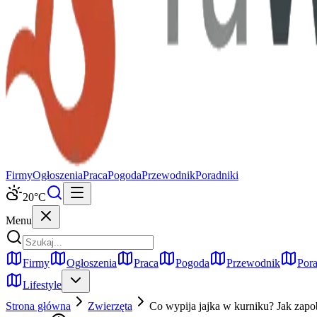
Firmy
Ogłoszenia
Praca
Pogoda
Przewodnik
Poradniki
20
°C
Menu
Firmy
Ogłoszenia
Praca
Pogoda
Przewodnik
Pora
Lifestyle
Strona główna
Zwierzęta
Co wypija jajka w kurniku? Jak zapob