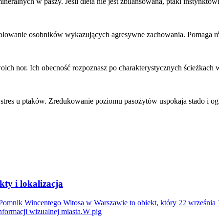
neralnych w paszy. Jeśli dieta nie jest zbilansowana, ptaki instynktow
dizolowanie osobników wykazujących agresywne zachowania. Pomaga ró
swoich nor. Ich obecność rozpoznasz po charakterystycznych ścieżkach 
tres u ptaków. Zredukowanie poziomu pasożytów uspokaja stado i ograni
ty i lokalizacja
aPomnik Wincentego Witosa w Warszawie to obiekt, który 22 września 
nformacji wizualnej miasta.W pig