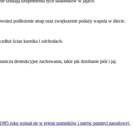
nie szukają uzupełnienia tych składników w jajach.
wnież podłożenie atrap oraz zwiększenie podaży wapnia w diecie.
wzdłuż ścian kurnika i odchodach.
cza destrukcyjne zachowania, takie jak dziobanie piór i jaj.
1985 roku wpisał się w rejestr pomników i miejsc pamięci narodowej.