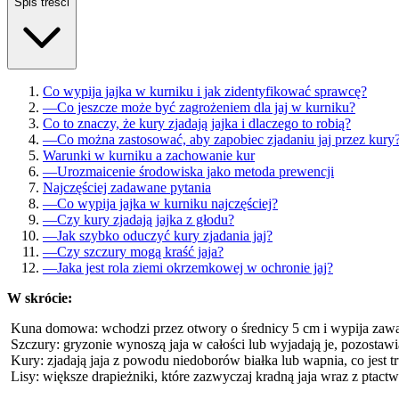
Spis treści
Co wypija jajka w kurniku i jak zidentyfikować sprawcę?
—
Co jeszcze może być zagrożeniem dla jaj w kurniku?
Co to znaczy, że kury zjadają jajka i dlaczego to robią?
—
Co można zastosować, aby zapobiec zjadaniu jaj przez kury
Warunki w kurniku a zachowanie kur
—
Urozmaicenie środowiska jako metoda prewencji
Najczęściej zadawane pytania
—
Co wypija jajka w kurniku najczęściej?
—
Czy kury zjadają jajka z głodu?
—
Jak szybko oduczyć kury zjadania jaj?
—
Czy szczury mogą kraść jaja?
—
Jaka jest rola ziemi okrzemkowej w ochronie jaj?
W skrócie:
Kuna domowa: wchodzi przez otwory o średnicy 5 cm i wypija zawart
Szczury: gryzonie wynoszą jaja w całości lub wyjadają je, pozostawi
Kury: zjadają jaja z powodu niedoborów białka lub wapnia, co jes
Lisy: większe drapieżniki, które zazwyczaj kradną jaja wraz z ptact