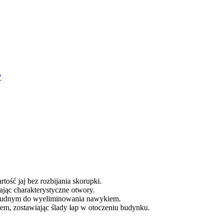
?
ość jaj bez rozbijania skorupki.
ając charakterystyczne otwory.
t trudnym do wyeliminowania nawykiem.
wem, zostawiając ślady łap w otoczeniu budynku.