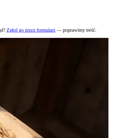
ąd?
Zgłoś go przez formularz
— poprawimy treść.