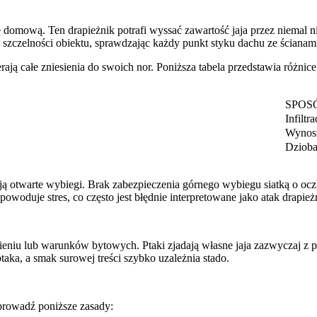
 domową. Ten drapieżnik potrafi wyssać zawartość jaja przez niemal nie
zczelności obiektu, sprawdzając każdy punkt styku dachu ze ścianam
ają całe zniesienia do swoich nor. Poniższa tabela przedstawia różnice
SPOS
Infiltr
Wynosz
Dzioba
ują otwarte wybiegi. Brak zabezpieczenia górnego wybiegu siatką o o
powoduje stres, co często jest błędnie interpretowane jako atak drapież
ieniu lub warunków bytowych. Ptaki zjadają własne jaja zazwyczaj z
aka, a smak surowej treści szybko uzależnia stado.
prowadź poniższe zasady: