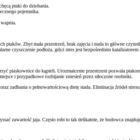
chęcą ptaki do dziobania.
iecznego pojemnika.
a wapnia.
 ptaków. Zbyt mała przestrzeń, brak zajęcia i nuda to główne czynn
arne czyszczenie podłoża, gdyż stres jest bezpośrednim katalizatorem
yć piaskownice do kąpieli. Urozmaicenie przestrzeni pozwala ptakom n
ejsce i przypadkowe rozbijanie zniesień przez stłoczone osobniki.
raz zadbania o pełnowartościową dietę stada. Eliminacja źródeł stres
ssać zawartość jaja. Często robi to tak delikatnie, że hodowca znajdu