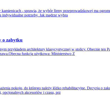
nd w kamienicach - sprawia, że wybór firmy przeprowadzkowej ma ogro
 indywidualne potrzeby. Jak mądrze wybra
ty o zabytku
ym przykładem architektury klasycystycznej w stolicy. Obecnie ten P
szawa.Obecna funkcja użytkowa: Ministerstwo Z
nia pokoju, do którego należy łóżko rehabilitacyjne. Decyzja o zaku
, opcjonalnych akcesoriów i czasu, prz