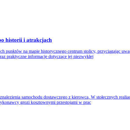
historii i atrakcjach
h punktów na mapie historycznego centrum stolicy, przyciągając uwa
az praktyczne informacje dotyczące jej niezwykłej
nalezienia samochodu dostawczego z kierowcą. W stołecznych realiach
konawcy grozi kosztownymi przestojami w prac