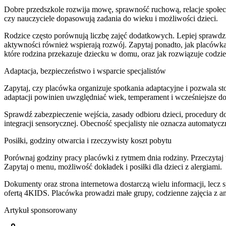
Dobre przedszkole rozwija mowę, sprawność ruchową, relacje społecz
czy nauczyciele dopasowują zadania do wieku i możliwości dzieci.
Rodzice często porównują liczbę zajęć dodatkowych. Lepiej sprawdz
aktywności również wspierają rozwój. Zapytaj ponadto, jak placó
które rodzina przekazuje dziecku w domu, oraz jak rozwiązuje codzie
Adaptacja, bezpieczeństwo i wsparcie specjalistów
Zapytaj, czy placówka organizuje spotkania adaptacyjne i pozwala s
adaptacji powinien uwzględniać wiek, temperament i wcześniejsze d
Sprawdź zabezpieczenie wejścia, zasady odbioru dzieci, procedury d
integracji sensorycznej. Obecność specjalisty nie oznacza automatyc
Posiłki, godziny otwarcia i rzeczywisty koszt pobytu
Porównaj godziny pracy placówki z rytmem dnia rodziny. Przeczyta
Zapytaj o menu, możliwość dokładek i posiłki dla dzieci z alergiami.
Dokumenty oraz strona internetowa dostarczą wielu informacji, lecz 
ofertą 4KIDS. Placówka prowadzi małe grupy, codzienne zajęcia z an
Artykuł sponsorowany