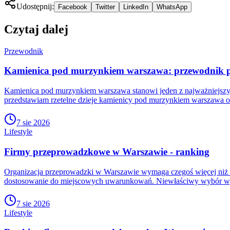
Udostępnij:
Facebook
Twitter
LinkedIn
WhatsApp
Czytaj dalej
Przewodnik
Kamienica pod murzynkiem warszawa: przewodnik po 
Kamienica pod murzynkiem warszawa stanowi jeden z najważniejszyc
przedstawiam rzetelne dzieje kamienicy pod murzynkiem warszawa or
7 sie 2026
Lifestyle
Firmy przeprowadzkowe w Warszawie - ranking
Organizacja przeprowadzki w Warszawie wymaga czegoś więcej niż z
dostosowanie do miejscowych uwarunkowań. Niewłaściwy wybór wy
7 sie 2026
Lifestyle