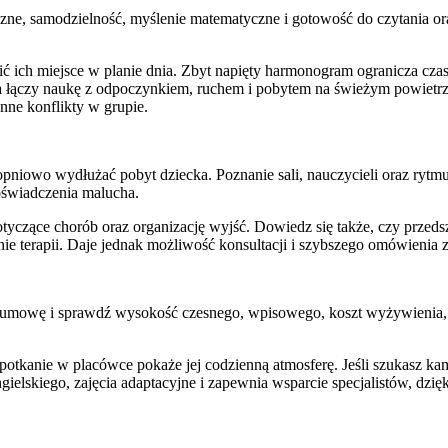
ne, samodzielność, myślenie matematyczne i gotowość do czytania oraz
ić ich miejsce w planie dnia. Zbyt napięty harmonogram ogranicza c
wka łączy naukę z odpoczynkiem, ruchem i pobytem na świeżym powie
nne konflikty w grupie.
topniowo wydłużać pobyt dziecka. Poznanie sali, nauczycieli oraz ryt
oświadczenia malucha.
otyczące chorób oraz organizację wyjść. Dowiedz się także, czy przed
znie terapii. Daje jednak możliwość konsultacji i szybszego omówienia
j umowę i sprawdź wysokość czesnego, wpisowego, koszt wyżywienia, 
spotkanie w placówce pokaże jej codzienną atmosferę. Jeśli szukasz k
gielskiego, zajęcia adaptacyjne i zapewnia wsparcie specjalistów, dzi