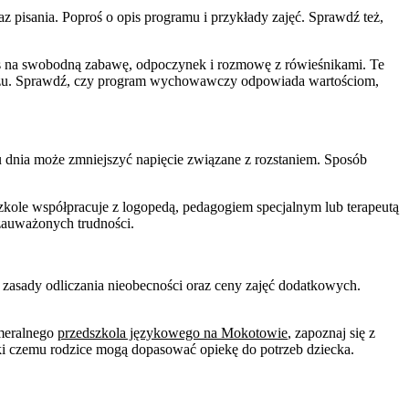
 pisania. Poproś o opis programu i przykłady zajęć. Sprawdź też,
zas na swobodną zabawę, odpoczynek i rozmowę z rówieśnikami. Te
trzu. Sprawdź, czy program wychowawczy odpowiada wartościom,
mu dnia może zmniejszyć napięcie związane z rozstaniem. Sposób
szkole współpracuje z logopedą, pedagogiem specjalnym lub terapeutą
 zauważonych trudności.
zasady odliczania nieobecności oraz ceny zajęć dodatkowych.
ameralnego
przedszkola językowego na Mokotowie
, zapoznaj się z
ęki czemu rodzice mogą dopasować opiekę do potrzeb dziecka.