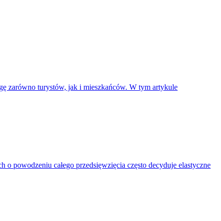
gę zarówno turystów, jak i mieszkańców. W tym artykule
 o powodzeniu całego przedsięwzięcia często decyduje elastyczne