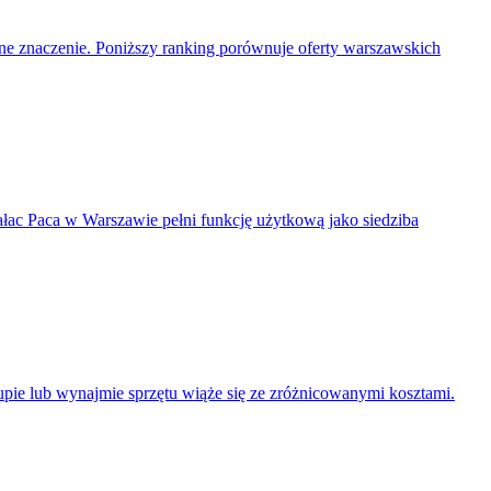
mne znaczenie. Poniższy ranking porównuje oferty warszawskich
ałac Paca w Warszawie pełni funkcję użytkową jako siedziba
pie lub wynajmie sprzętu wiąże się ze zróżnicowanymi kosztami.