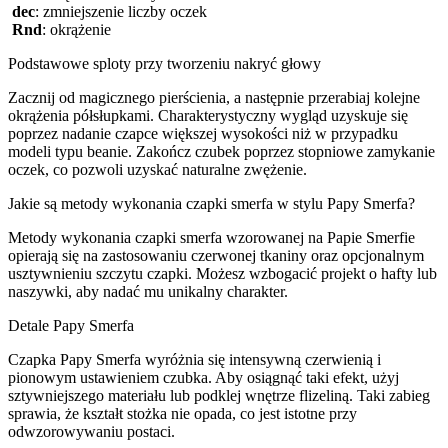
dec
: zmniejszenie liczby oczek
Rnd
: okrążenie
Podstawowe sploty przy tworzeniu nakryć głowy
Zacznij od magicznego pierścienia, a następnie przerabiaj kolejne
okrążenia półsłupkami. Charakterystyczny wygląd uzyskuje się
poprzez nadanie czapce większej wysokości niż w przypadku
modeli typu beanie. Zakończ czubek poprzez stopniowe zamykanie
oczek, co pozwoli uzyskać naturalne zwężenie.
Jakie są metody wykonania czapki smerfa w stylu Papy Smerfa?
Metody wykonania czapki smerfa wzorowanej na Papie Smerfie
opierają się na zastosowaniu czerwonej tkaniny oraz opcjonalnym
usztywnieniu szczytu czapki. Możesz wzbogacić projekt o hafty lub
naszywki, aby nadać mu unikalny charakter.
Detale Papy Smerfa
Czapka Papy Smerfa wyróżnia się intensywną czerwienią i
pionowym ustawieniem czubka. Aby osiągnąć taki efekt, użyj
sztywniejszego materiału lub podklej wnętrze flizeliną. Taki zabieg
sprawia, że kształt stożka nie opada, co jest istotne przy
odwzorowywaniu postaci.