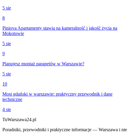
5 sie
8
Piniova Apartamenty stawia na kameralność i jakość życia na
Mokotowie
5 sie
9
Planujesz montaż parapetów w Warszawie?
5 sie
10
Most gdański w warszawie: praktyczny przewodnik i dane
techniczne
4 sie
Tu
Warszawa24.pl
Poradniki, przewodniki i praktyczne informacje — Warszawa i nie