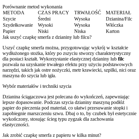
Porównanie metod wykonania
METODA
CZAS PRACY
TRWAŁOŚĆ
MATERIAŁ
Szycie
Średni
Wysoka
Dzianina/Filc
Szydełkowanie
Wysoki
Wysoka
Włóczka
Papier
Niski
Niska
Karton
Jak uszyć czapkę smerfa z dzianiny lub filcu?
Uszyć czapkę smerfa można, przygotowując wykrój w kształcie
wydłużonego stożka, który po zszyciu stworzy charakterystyczny
dla postaci kształt. Wykorzystanie elastycznej dzianiny lub
filc
pozwala na uzyskanie trwałego efektu przy użyciu podstawowych
narzędzi, takich jak ostre nożyczki, metr krawiecki, szpilki, nici oraz
maszyna do szycia lub igła.
Wybór materiałów i techniki szycia
Dzianina ściągaczowa jest polecana do wykończeń, zapewniając
lepsze dopasowanie. Podczas szycia dzianiny maszyną podłóż
papier do pieczenia pod materiał, co ułatwi przesuwanie stopki i
zapobiegnie marszczeniu szwu. Dbaj o to, by czubek był estetycznie
wykończony, stosując ścieg typu zygzak dla zachowania
elastyczności.
Jak zrobić czapkę smerfa z papieru w kilka minut?