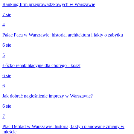
Ranking firm przeprowadzkowych w Warszawie
7 sie
4
Pałac Paca w Warszawie: historia, architektura i fakty o zabytku
6 sie
5
Łóżko rehabilitacyjne dla chorego - koszt
6 sie
6
Jak dobrać nagłośnienie imprezy w Warszawie?
6 sie
7
Plac Defilad w Warszawie: historia, fakty i planowane zmiany w
mieście