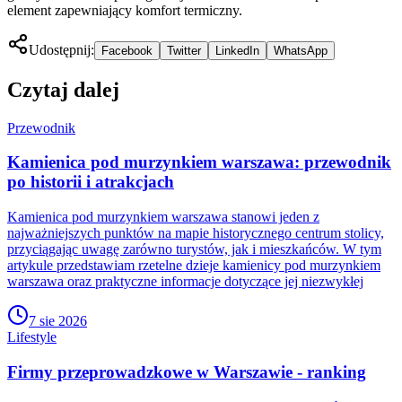
element zapewniający komfort termiczny.
Udostępnij:
Facebook
Twitter
LinkedIn
WhatsApp
Czytaj dalej
Przewodnik
Kamienica pod murzynkiem warszawa: przewodnik
po historii i atrakcjach
Kamienica pod murzynkiem warszawa stanowi jeden z
najważniejszych punktów na mapie historycznego centrum stolicy,
przyciągając uwagę zarówno turystów, jak i mieszkańców. W tym
artykule przedstawiam rzetelne dzieje kamienicy pod murzynkiem
warszawa oraz praktyczne informacje dotyczące jej niezwykłej
7 sie 2026
Lifestyle
Firmy przeprowadzkowe w Warszawie - ranking