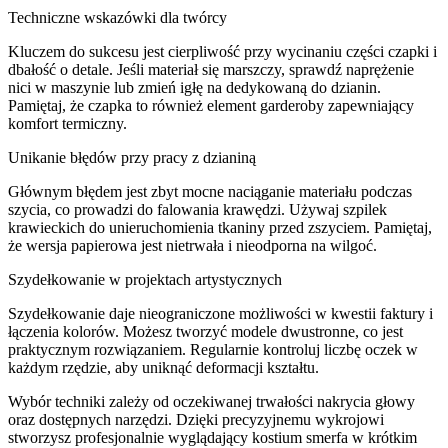
Techniczne wskazówki dla twórcy
Kluczem do sukcesu jest cierpliwość przy wycinaniu części czapki i
dbałość o detale. Jeśli materiał się marszczy, sprawdź naprężenie
nici w maszynie lub zmień igłę na dedykowaną do dzianin.
Pamiętaj, że czapka to również element garderoby zapewniający
komfort termiczny.
Unikanie błędów przy pracy z dzianiną
Głównym błędem jest zbyt mocne naciąganie materiału podczas
szycia, co prowadzi do falowania krawędzi. Używaj szpilek
krawieckich do unieruchomienia tkaniny przed zszyciem. Pamiętaj,
że wersja papierowa jest nietrwała i nieodporna na wilgoć.
Szydełkowanie w projektach artystycznych
Szydełkowanie daje nieograniczone możliwości w kwestii faktury i
łączenia kolorów. Możesz tworzyć modele dwustronne, co jest
praktycznym rozwiązaniem. Regularnie kontroluj liczbę oczek w
każdym rzędzie, aby uniknąć deformacji kształtu.
Wybór techniki zależy od oczekiwanej trwałości nakrycia głowy
oraz dostępnych narzędzi. Dzięki precyzyjnemu wykrojowi
stworzysz profesjonalnie wyglądający kostium smerfa w krótkim