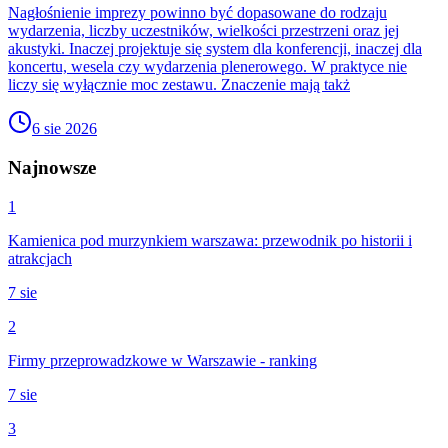
Nagłośnienie imprezy powinno być dopasowane do rodzaju
wydarzenia, liczby uczestników, wielkości przestrzeni oraz jej
akustyki. Inaczej projektuje się system dla konferencji, inaczej dla
koncertu, wesela czy wydarzenia plenerowego. W praktyce nie
liczy się wyłącznie moc zestawu. Znaczenie mają takż
6 sie 2026
Najnowsze
1
Kamienica pod murzynkiem warszawa: przewodnik po historii i
atrakcjach
7 sie
2
Firmy przeprowadzkowe w Warszawie - ranking
7 sie
3