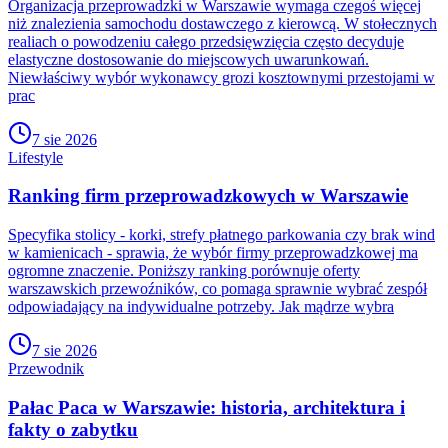
Organizacja przeprowadzki w Warszawie wymaga czegoś więcej
niż znalezienia samochodu dostawczego z kierowcą. W stołecznych
realiach o powodzeniu całego przedsięwzięcia często decyduje
elastyczne dostosowanie do miejscowych uwarunkowań.
Niewłaściwy wybór wykonawcy grozi kosztownymi przestojami w
prac
7 sie 2026
Lifestyle
Ranking firm przeprowadzkowych w Warszawie
Specyfika stolicy - korki, strefy płatnego parkowania czy brak wind
w kamienicach - sprawia, że wybór firmy przeprowadzkowej ma
ogromne znaczenie. Poniższy ranking porównuje oferty
warszawskich przewoźników, co pomaga sprawnie wybrać zespół
odpowiadający na indywidualne potrzeby. Jak mądrze wybra
7 sie 2026
Przewodnik
Pałac Paca w Warszawie: historia, architektura i
fakty o zabytku