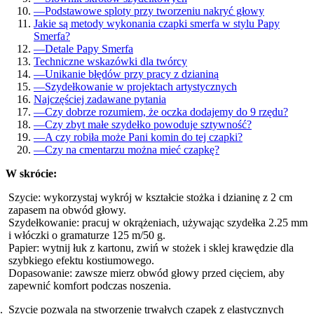
—
Podstawowe sploty przy tworzeniu nakryć głowy
Jakie są metody wykonania czapki smerfa w stylu Papy
Smerfa?
—
Detale Papy Smerfa
Techniczne wskazówki dla twórcy
—
Unikanie błędów przy pracy z dzianiną
—
Szydełkowanie w projektach artystycznych
Najczęściej zadawane pytania
—
Czy dobrze rozumiem, że oczka dodajemy do 9 rzędu?
—
Czy zbyt małe szydełko powoduje sztywność?
—
A czy robiła może Pani komin do tej czapki?
—
Czy na cmentarzu można mieć czapkę?
W skrócie:
Szycie: wykorzystaj wykrój w kształcie stożka i dzianinę z 2 cm
zapasem na obwód głowy.
Szydełkowanie: pracuj w okrążeniach, używając szydełka 2.25 mm
i włóczki o gramaturze 125 m/50 g.
Papier: wytnij łuk z kartonu, zwiń w stożek i sklej krawędzie dla
szybkiego efektu kostiumowego.
Dopasowanie: zawsze mierz obwód głowy przed cięciem, aby
zapewnić komfort podczas noszenia.
Szycie pozwala na stworzenie trwałych czapek z elastycznych