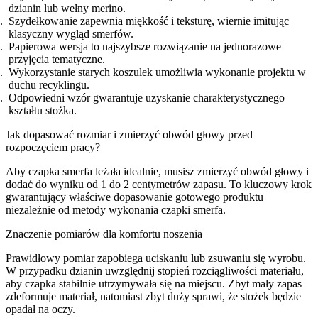
dzianin lub wełny merino.
Szydełkowanie zapewnia miękkość i teksturę, wiernie imitując
klasyczny wygląd smerfów.
Papierowa wersja to najszybsze rozwiązanie na jednorazowe
przyjęcia tematyczne.
Wykorzystanie starych koszulek umożliwia wykonanie projektu w
duchu recyklingu.
Odpowiedni wzór gwarantuje uzyskanie charakterystycznego
kształtu stożka.
Jak dopasować rozmiar i zmierzyć obwód głowy przed
rozpoczęciem pracy?
Aby czapka smerfa leżała idealnie, musisz zmierzyć obwód głowy i
dodać do wyniku od 1 do 2 centymetrów zapasu. To kluczowy krok
gwarantujący właściwe dopasowanie gotowego produktu
niezależnie od metody wykonania czapki smerfa.
Znaczenie pomiarów dla komfortu noszenia
Prawidłowy pomiar zapobiega uciskaniu lub zsuwaniu się wyrobu.
W przypadku dzianin uwzględnij stopień rozciągliwości materiału,
aby czapka stabilnie utrzymywała się na miejscu. Zbyt mały zapas
zdeformuje materiał, natomiast zbyt duży sprawi, że stożek będzie
opadał na oczy.