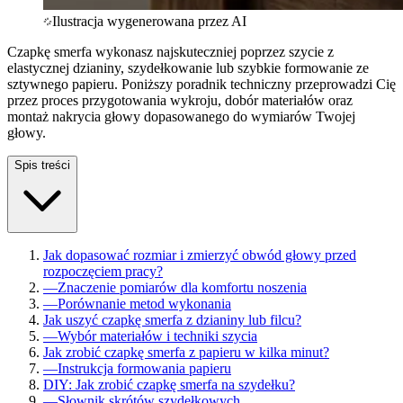
Ilustracja wygenerowana przez AI
Czapkę smerfa wykonasz najskuteczniej poprzez szycie z
elastycznej dzianiny, szydełkowanie lub szybkie formowanie ze
sztywnego papieru. Poniższy poradnik techniczny przeprowadzi Cię
przez proces przygotowania wykroju, dobór materiałów oraz
montaż nakrycia głowy dopasowanego do wymiarów Twojej
głowy.
Spis treści
Jak dopasować rozmiar i zmierzyć obwód głowy przed
rozpoczęciem pracy?
—
Znaczenie pomiarów dla komfortu noszenia
—
Porównanie metod wykonania
Jak uszyć czapkę smerfa z dzianiny lub filcu?
—
Wybór materiałów i techniki szycia
Jak zrobić czapkę smerfa z papieru w kilka minut?
—
Instrukcja formowania papieru
DIY: Jak zrobić czapkę smerfa na szydełku?
—
Słownik skrótów szydełkowych