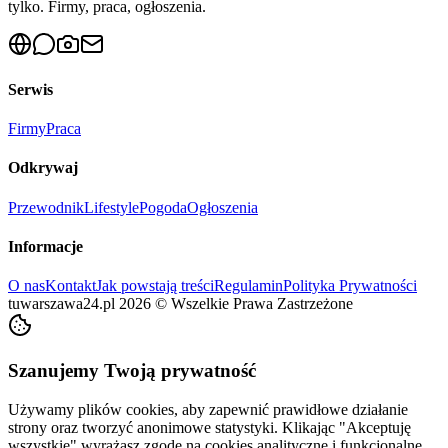
tylko. Firmy, praca, ogłoszenia.
Serwis
Firmy
Praca
Odkrywaj
Przewodnik
Lifestyle
Pogoda
Ogłoszenia
Informacje
O nas
Kontakt
Jak powstają treści
Regulamin
Polityka Prywatności
tuwarszawa24.pl
2026
©
Wszelkie Prawa Zastrzeżone
Szanujemy Twoją prywatność
Używamy plików cookies, aby zapewnić prawidłowe działanie
strony oraz tworzyć anonimowe statystyki. Klikając "Akceptuję
wszystkie" wyrażasz zgodę na cookies analityczne i funkcjonalne.