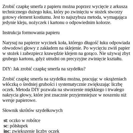
Zrobić czapkę smerfa z papieru można poprzez wycięcie z arkusza
technicznego dużego łuku, który po zwinięciu w stożek stworzy
gotowy element kostiumu. Jest to najszybsza metoda, wymagająca
jedynie kleju, nożyczek i kartonu o odpowiednim kolorze.
Instrukcja formowania papieru
Narysuj na papierze wycinek koła, którego długość łuku odpowiada
obwodowi głowy z zakładem na sklejenie. Po wycięciu zwiń papier
w stożek i zabezpiecz krawędzie klejem na gorąco. Nie używaj zbyt
grubego kartonu, gdyż utrudni on precyzyjne zwinięcie kształtu.
DIY: Jak zrobić czapkę smerfa na szydełku?
Zrobić czapkę smerfa na szydełku można, pracując w okrążeniach
włóczką o średniej grubości i systematycznie zwiększając liczbę
oczek. Metoda DIY pozwala na stworzenie miękkiego i trwałego
nakrycia głowy, które jest znacznie przyjemniejsze w noszeniu niż
wersje papierowe.
Słownik skrótów szydełkowych
st
: oczko w robótce
sc
: półsłupek
inc
: zwiększenie liczby oczek