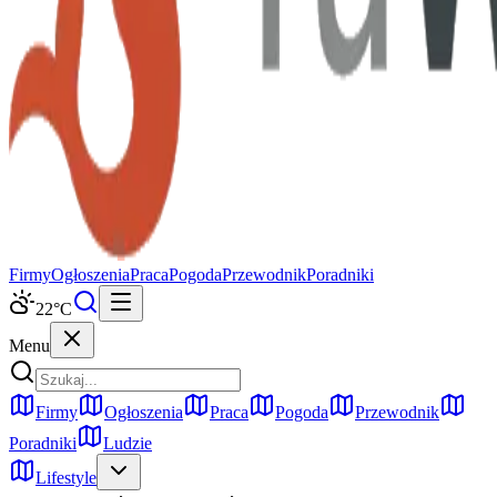
Firmy
Ogłoszenia
Praca
Pogoda
Przewodnik
Poradniki
22
°C
Menu
Firmy
Ogłoszenia
Praca
Pogoda
Przewodnik
Poradniki
Ludzie
Lifestyle