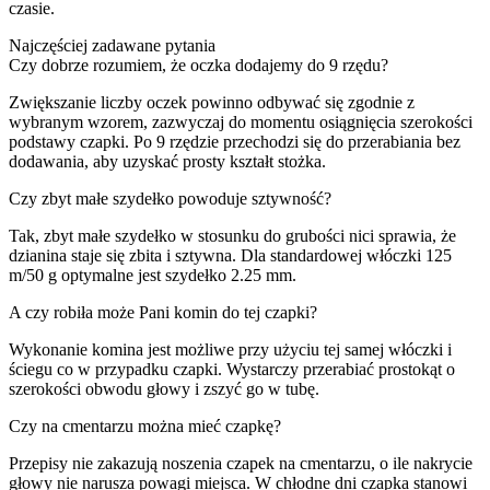
czasie.
Najczęściej zadawane pytania
Czy dobrze rozumiem, że oczka dodajemy do 9 rzędu?
Zwiększanie liczby oczek powinno odbywać się zgodnie z
wybranym wzorem, zazwyczaj do momentu osiągnięcia szerokości
podstawy czapki. Po 9 rzędzie przechodzi się do przerabiania bez
dodawania, aby uzyskać prosty kształt stożka.
Czy zbyt małe szydełko powoduje sztywność?
Tak, zbyt małe szydełko w stosunku do grubości nici sprawia, że
dzianina staje się zbita i sztywna. Dla standardowej włóczki 125
m/50 g optymalne jest szydełko 2.25 mm.
A czy robiła może Pani komin do tej czapki?
Wykonanie komina jest możliwe przy użyciu tej samej włóczki i
ściegu co w przypadku czapki. Wystarczy przerabiać prostokąt o
szerokości obwodu głowy i zszyć go w tubę.
Czy na cmentarzu można mieć czapkę?
Przepisy nie zakazują noszenia czapek na cmentarzu, o ile nakrycie
głowy nie narusza powagi miejsca. W chłodne dni czapka stanowi