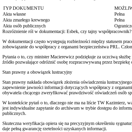
TYP DOKUMENTU
MOŻLI
Akta własne
Pełna
Akta zmarłego krewnego
Pełna
Akta osób publicznych
Ogranicz
Rozróżnienie ról w dokumentacji: Esbek, czy tajny współpracownik?
W dokumentacji często występują rozbieżności między statusem prac
zobowiązanie do współpracy z organami bezpieczeństwa PRL. Członkos
Pytania o to, czy minister Macierewicz podziękuje za uczciwą służbę
źródło pozwalające odróżnić osobę rozpracowywaną przez bezpiekę 
Stan prawny a obowiązek lustracyjny
Stan prawny nakłada obowiązek złożenia oświadczenia lustracyjnego 
zapewnienie jawności informacji dotyczących współpracy z organami
obywatela chcącego zweryfikować prawdziwość oświadczeń osób sp
W kontekście pytań o to, dlaczego nie ma na liście TW Kazimierz, wa
jest indywidualne zapytanie do archiwum w trybie dostępu do informa
publicznych.
Skuteczna weryfikacja opiera się na precyzyjnym określeniu sygnat
daje pełną gwarancję rzetelności uzyskanych informacji.