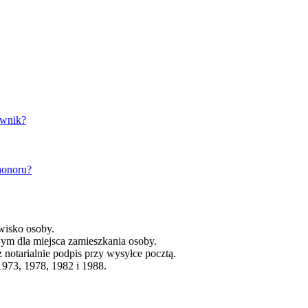
ownik?
honoru?
zwisko osoby.
ym dla miejsca zamieszkania osoby.
notarialnie podpis przy wysyłce pocztą.
1973, 1978, 1982 i 1988.