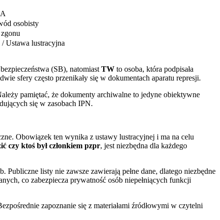
IA
ód osobisty
 zgonu
 / Ustawa lustracyjna
 bezpieczeństwa (SB), natomiast
TW
to osoba, która podpisała
ie sfery często przenikały się w dokumentach aparatu represji.
. Należy pamiętać, że dokumenty archiwalne to jedyne obiektywne
dujących się w zasobach IPN.
czne. Obowiązek ten wynika z ustawy lustracyjnej i ma na celu
ić czy ktoś był członkiem pzpr
, jest niezbędna dla każdego
. Publiczne listy nie zawsze zawierają pełne dane, dlatego niezbędne
danych, co zabezpiecza prywatność osób niepełniących funkcji
ezpośrednie zapoznanie się z materiałami źródłowymi w czytelni