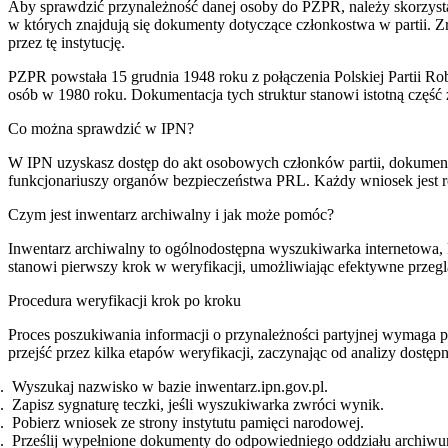
Aby sprawdzić przynależność danej osoby do PZPR, należy skorzystać
w których znajdują się dokumenty dotyczące członkostwa w partii. 
przez tę instytucję.
PZPR powstała 15 grudnia 1948 roku z połączenia Polskiej Partii Rob
osób w 1980 roku. Dokumentacja tych struktur stanowi istotną część 
Co można sprawdzić w IPN?
W IPN uzyskasz dostęp do akt osobowych członków partii, dokumen
funkcjonariuszy organów bezpieczeństwa PRL. Każdy wniosek jest r
Czym jest inwentarz archiwalny i jak może pomóc?
Inwentarz archiwalny to ogólnodostępna wyszukiwarka internetowa,
stanowi pierwszy krok w weryfikacji, umożliwiając efektywne przegl
Procedura weryfikacji krok po kroku
Proces poszukiwania informacji o przynależności partyjnej wymaga p
przejść przez kilka etapów weryfikacji, zaczynając od analizy dostęp
Wyszukaj nazwisko w bazie inwentarz.ipn.gov.pl.
Zapisz sygnaturę teczki, jeśli wyszukiwarka zwróci wynik.
Pobierz wniosek ze strony instytutu pamięci narodowej.
Prześlij wypełnione dokumenty do odpowiedniego oddziału archiw