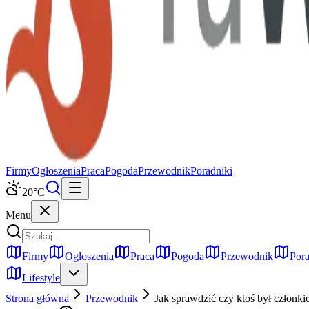
Firmy
Ogłoszenia
Praca
Pogoda
Przewodnik
Poradniki
20
°C
Menu
Firmy
Ogłoszenia
Praca
Pogoda
Przewodnik
Pora
Lifestyle
Strona główna
Przewodnik
Jak sprawdzić czy ktoś był członk