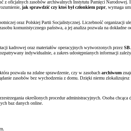
 z oficjalnych zasobów archiwalnych Instytutu Pamięci Narodowej. In
Zrozumienie,
jak sprawdzić czy ktoś był członkiem pzpr
, wymaga umi
otniczej oraz Polskiej Partii Socjalistycznej. Liczebność organizacj
zasobu komunistycznego państwa, a jej analiza pozwala na dokładne od
tacji kadrowej oraz materiałów operacyjnych wytworzonych przez
SB
ozpatrywany indywidualnie, a zakres udostępnianych informacji zale
 która pozwala na zdalne sprawdzenie, czy w zasobach
archiwum
znaj
ądanie zasobów bez wychodzenia z domu. Dzięki niemu zlokalizujesz te
rzestrzegania określonych procedur administracyjnych. Osoba chcąca 
nych baz danych online.
um.