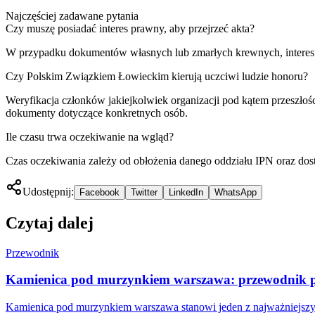
Najczęściej zadawane pytania
Czy muszę posiadać interes prawny, aby przejrzeć akta?
W przypadku dokumentów własnych lub zmarłych krewnych, interes
Czy Polskim Związkiem Łowieckim kierują uczciwi ludzie honoru?
Weryfikacja członków jakiejkolwiek organizacji pod kątem przeszłośc
dokumenty dotyczące konkretnych osób.
Ile czasu trwa oczekiwanie na wgląd?
Czas oczekiwania zależy od obłożenia danego oddziału IPN oraz dost
Udostępnij:
Facebook
Twitter
LinkedIn
WhatsApp
Czytaj dalej
Przewodnik
Kamienica pod murzynkiem warszawa: przewodnik po 
Kamienica pod murzynkiem warszawa stanowi jeden z najważniejszyc