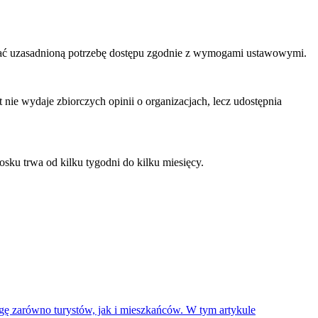
ać uzasadnioną potrzebę dostępu zgodnie z wymogami ustawowymi.
nie wydaje zbiorczych opinii o organizacjach, lecz udostępnia
sku trwa od kilku tygodni do kilku miesięcy.
gę zarówno turystów, jak i mieszkańców. W tym artykule