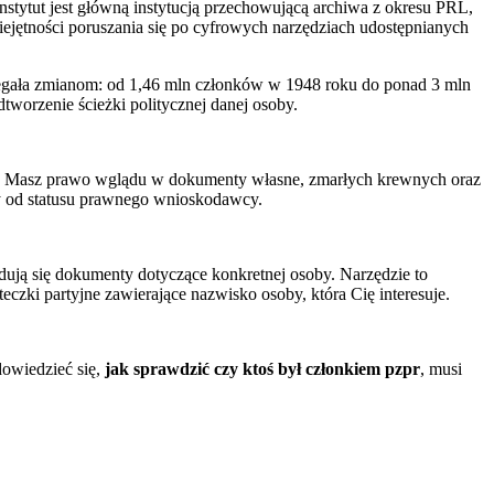
stytut jest główną instytucją przechowującą archiwa z okresu PRL,
ejętności poruszania się po cyfrowych narzędziach udostępnianych
i ulegała zmianom: od 1,46 mln członków w 1948 roku do ponad 3 mln
tworzenie ścieżki politycznej danej osoby.
. Masz prawo wglądu w dokumenty własne, zmarłych krewnych oraz
ży od statusu prawnego wnioskodawcy.
dują się dokumenty dotyczące konkretnej osoby. Narzędzie to
czki partyjne zawierające nazwisko osoby, która Cię interesuje.
dowiedzieć się,
jak sprawdzić czy ktoś był członkiem pzpr
, musi