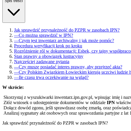
Spis treści
Jak sprawdzić przynależność do PZPR w zasobach IPN?
—
Co można sprawdzić w IPN?
—
Czym jest inwentarz archiwalny i jak może pomóc?
Procedura weryfikacji krok po kroku
Rozróżnienie ról w dokumentacji: Esbek, czy tajny współprac
Stan prawny a obowiązek lustracyjny
Najczęściej zadawane pytania
—
Czy muszę posiadać interes prawny, aby przejrzeć akta?
—
Czy Polskim Związkiem Łowieckim kierują uczciwi ludzie 
—
Ile czasu trwa oczekiwanie na wgląd?
W skrócie:
Skorzystaj z wyszukiwarki inwentarz.ipn.gov.pl, wpisując imię i na
Złóż wniosek o udostępnienie dokumentów w oddziale
IPN
właściw
Dołącz dowód zgonu, jeśli sprawdzasz osobę zmarłą, oraz poświadcz 
Analizuj sygnatury akt osobowych oraz sprawozdania partyjne z lat 
Jak sprawdzić przynależność do PZPR w zasobach IPN?