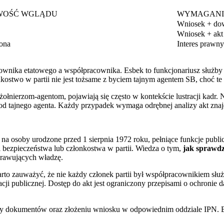
WOŚĆ WGLĄDU
WYMAGAN
Wniosek + dow
Wniosek + akt
ona
Interes prawny
ownika etatowego a współpracownika. Esbek to funkcjonariusz służby
two w partii nie jest tożsame z byciem tajnym agentem SB, choć te dw
 żołnierzom-agentom, pojawiają się często w kontekście lustracji kadr
od tajnego agenta. Każdy przypadek wymaga odrębnej analizy akt znaj
na osoby urodzone przed 1 sierpnia 1972 roku, pełniące funkcje publi
 bezpieczeństwa lub członkostwa w partii. Wiedza o tym,
jak sprawdz
rawujących władzę.
rto zauważyć, że nie każdy członek partii był współpracownikiem służb
cji publicznej. Dostęp do akt jest ograniczony przepisami o ochronie 
ury dokumentów oraz złożeniu wniosku w odpowiednim oddziale IPN. B