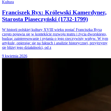
Kultura
Franciszek Ryx: Królewski Kamerdyner,
Starosta Piaseczyński (1732-1799)
W historii polskiej kultury XVIII wieku postać Franciszka Ryxa
często pojawia się w kontekście rozwoju teatru i życia dworskiego,
budząc zainteresowanie i pytania o jego rzeczywisty wpływ. W tym
artykule, opierając się na faktach i analizie historycznej, przyjrzymy
się bliżej jego działalności, od z
9 kwietnia 2026