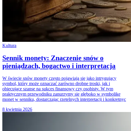
Kultura
Sennik monety: Znaczenie snów o
pieniądzach, bogactwo i interpretacja
W świecie snów monety często pojawiają się jako intrygujący
symbol, który może oznaczać zarówno drobne troski, jak i
obiecujące szanse na sukces finansowy czy osobisty. W tym
praktycznym przewodniku zanurzymy się głęboko w symbolikę
monet w senniku, dostarczając rzetelnych interpretacji i konkretnyc
8 kwietnia 2026