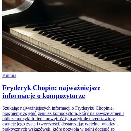
Kultura
Fryderyk Chopin: najważniejsze
informacje o kompozytorze
Szukając najważniejszych informacji o Fryderyku Chopinie,
pragniemy zgłębić geniusz kompozytora, który na zawsze zmienił
oblicze muzyki fortepianowej. W tym artykule przedstawimy
esencję jego życia i twórczości, dostarczając rzetelnej wiedzy i
praktycznych wskazówek, które pozwolą w pełni docenić sp