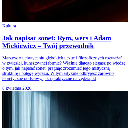
Kultura
Jak napisać sonet: Rym, wers i Adam
Mickiewicz – Twój przewodnik
Marzysz o uchwyceniu głębokich uczuć i filozoficznych rozważań
w zwięzłej, kunsztownej formie? Właśnie dlatego sięgasz po wiedzę
o tym, jak napisać sonet, pragnąc zrozumieć jego mistyczną
strukturę i potęgę wyrazu. W tym artykule odkryjesz zarówno
teoretyczne podstawy, jak i praktyczne narzędzia, kt
8 kwietnia 2026