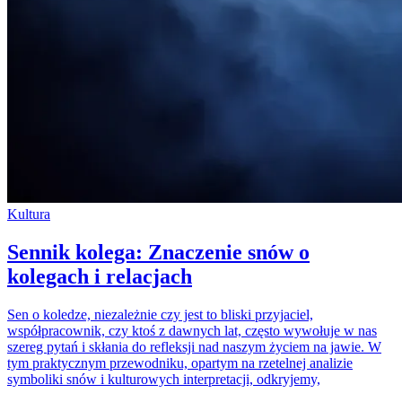
Kultura
Sennik kolega: Znaczenie snów o
kolegach i relacjach
Sen o koledze, niezależnie czy jest to bliski przyjaciel,
współpracownik, czy ktoś z dawnych lat, często wywołuje w nas
szereg pytań i skłania do refleksji nad naszym życiem na jawie. W
tym praktycznym przewodniku, opartym na rzetelnej analizie
symboliki snów i kulturowych interpretacji, odkryjemy,