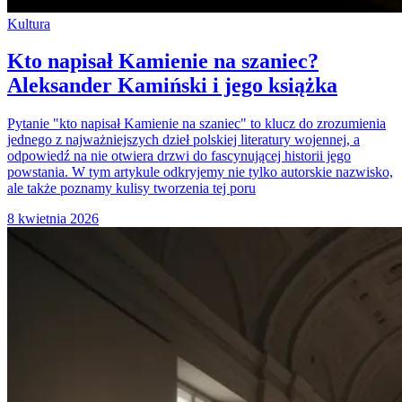
Kultura
Kto napisał Kamienie na szaniec?
Aleksander Kamiński i jego książka
Pytanie "kto napisał Kamienie na szaniec" to klucz do zrozumienia
jednego z najważniejszych dzieł polskiej literatury wojennej, a
odpowiedź na nie otwiera drzwi do fascynującej historii jego
powstania. W tym artykule odkryjemy nie tylko autorskie nazwisko,
ale także poznamy kulisy tworzenia tej poru
8 kwietnia 2026