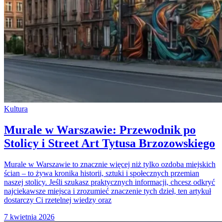
Kultura
Murale w Warszawie: Przewodnik po
Stolicy i Street Art Tytusa Brzozowskiego
Murale w Warszawie to znacznie więcej niż tylko ozdoba miejskich
ścian – to żywa kronika historii, sztuki i społecznych przemian
naszej stolicy. Jeśli szukasz praktycznych informacji, chcesz odkryć
najciekawsze miejsca i zrozumieć znaczenie tych dzieł, ten artykuł
dostarczy Ci rzetelnej wiedzy oraz
7 kwietnia 2026