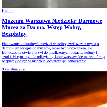
Kultura
Muzeum Warszawa Niedziela: Darmowe
Muzea za Darmo, Wstęp Wolny,
Bezpłatny
Planowanie kulturalnych niedziel w stolicy, zwłaszcza z myślą o
darmowym wstępie do muzeów, może być wyzwaniem, ale
jednocześnie otwiera drzwi do niezliczonych bogactw kultury i
sztuki. W tym artykule odkryjemy, które warszawskie muzea oferują
bezpłatny dostęp w niedziele, dostarczając jednocześnie
8 kwietnia 2026