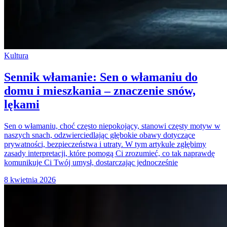
Kultura
Sennik włamanie: Sen o włamaniu do
domu i mieszkania – znaczenie snów,
lękami
Sen o włamaniu, choć często niepokojący, stanowi częsty motyw w
naszych snach, odzwierciedlając głębokie obawy dotyczące
prywatności, bezpieczeństwa i utraty. W tym artykule zgłębimy
zasady interpretacji, które pomogą Ci zrozumieć, co tak naprawdę
komunikuje Ci Twój umysł, dostarczając jednocześnie
8 kwietnia 2026