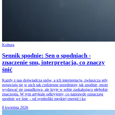
Kultura
Sennik spodnie: Sen o spodniach -
znaczenie snu, interpretacja, co znaczy
śnić
Każdy z nas doświadcza snów, a ich interpretacja, zwłaszcza gdy
pojawiają się w nich tak codzienne przedmioty jak spodnie, może
wydawać się zagadkowa, ale kryje w sobie zaskakująco głębokie
znaczenia. W tym artykule odkryjemy, co naprawdę oznaczają
spodnie we śnie – od symboliki męskiej energii i ko
8 kwietnia 2026