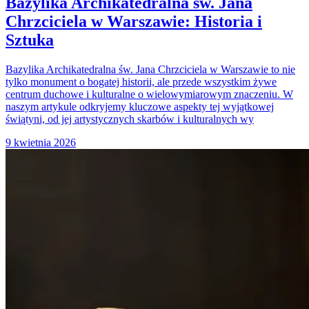
Bazylika Archikatedralna św. Jana
Chrzciciela w Warszawie: Historia i
Sztuka
Bazylika Archikatedralna św. Jana Chrzciciela w Warszawie to nie
tylko monument o bogatej historii, ale przede wszystkim żywe
centrum duchowe i kulturalne o wielowymiarowym znaczeniu. W
naszym artykule odkryjemy kluczowe aspekty tej wyjątkowej
świątyni, od jej artystycznych skarbów i kulturalnych wy
9 kwietnia 2026