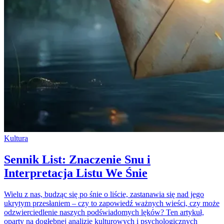
Kultura
Sennik List: Znaczenie Snu i
Interpretacja Listu We Śnie
Wielu z nas, budząc się po śnie o liście, zastanawia się nad jego
ukrytym przesłaniem – czy to zapowiedź ważnych wieści, czy może
odzwierciedlenie naszych podświadomych lęków? Ten artykuł,
oparty na dogłębnej analizie kulturowych i psychologicznych