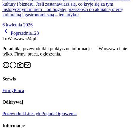
kultury i biznesu. Jeśli zastanawiasz się, co kryje się za tym
historycznym murem – od bogatej przeszłości po aktualną ofertę
kulturalną i gastronomiczną – ten artykuł
6 kwietnia 2026
Poprzednia
1
2
3
Tu
Warszawa24.pl
Poradniki, przewodniki i praktyczne informacje — Warszawa i nie
tylko. Firmy, praca, ogłoszenia.
Serwis
Firmy
Praca
Odkrywaj
Przewodnik
Lifestyle
Pogoda
Ogłoszenia
Informacje