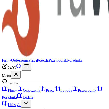
Firmy
Ogłoszenia
Praca
Pogoda
Przewodnik
Poradniki
24
°C
Menu
Firmy
Ogłoszenia
Praca
Pogoda
Przewodnik
Poradniki
Ludzie
Lifestyle