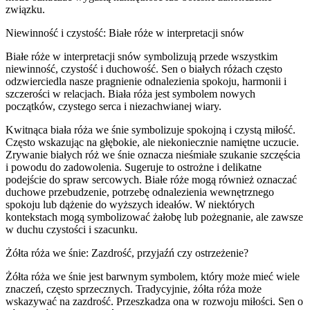
związku.
Niewinność i czystość: Białe róże w interpretacji snów
Białe róże w interpretacji snów symbolizują przede wszystkim
niewinność, czystość i duchowość. Sen o białych różach często
odzwierciedla nasze pragnienie odnalezienia spokoju, harmonii i
szczerości w relacjach. Biała róża jest symbolem nowych
początków, czystego serca i niezachwianej wiary.
Kwitnąca biała róża we śnie symbolizuje spokojną i czystą miłość.
Często wskazując na głębokie, ale niekoniecznie namiętne uczucie.
Zrywanie białych róż we śnie oznacza nieśmiałe szukanie szczęścia
i powodu do zadowolenia. Sugeruje to ostrożne i delikatne
podejście do spraw sercowych. Białe róże mogą również oznaczać
duchowe przebudzenie, potrzebę odnalezienia wewnętrznego
spokoju lub dążenie do wyższych ideałów. W niektórych
kontekstach mogą symbolizować żałobę lub pożegnanie, ale zawsze
w duchu czystości i szacunku.
Żółta róża we śnie: Zazdrość, przyjaźń czy ostrzeżenie?
Żółta róża we śnie jest barwnym symbolem, który może mieć wiele
znaczeń, często sprzecznych. Tradycyjnie, żółta róża może
wskazywać na zazdrość. Przeszkadza ona w rozwoju miłości. Sen o