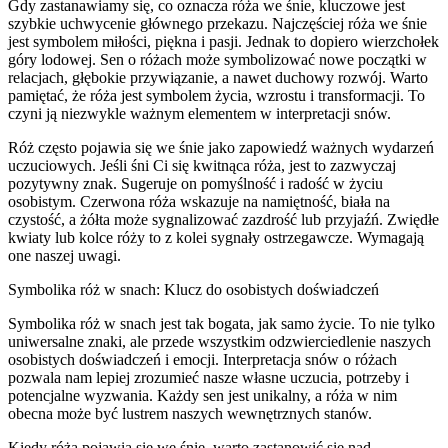
Gdy zastanawiamy się, co oznacza róża we śnie, kluczowe jest
szybkie uchwycenie głównego przekazu. Najczęściej róża we śnie
jest symbolem miłości, piękna i pasji. Jednak to dopiero wierzchołek
góry lodowej. Sen o różach może symbolizować nowe początki w
relacjach, głębokie przywiązanie, a nawet duchowy rozwój. Warto
pamiętać, że róża jest symbolem życia, wzrostu i transformacji. To
czyni ją niezwykle ważnym elementem w interpretacji snów.
Róż często pojawia się we śnie jako zapowiedź ważnych wydarzeń
uczuciowych. Jeśli śni Ci się kwitnąca róża, jest to zazwyczaj
pozytywny znak. Sugeruje on pomyślność i radość w życiu
osobistym. Czerwona róża wskazuje na namiętność, biała na
czystość, a żółta może sygnalizować zazdrość lub przyjaźń. Zwiędłe
kwiaty lub kolce róży to z kolei sygnały ostrzegawcze. Wymagają
one naszej uwagi.
Symbolika róż w snach: Klucz do osobistych doświadczeń
Symbolika róż w snach jest tak bogata, jak samo życie. To nie tylko
uniwersalne znaki, ale przede wszystkim odzwierciedlenie naszych
osobistych doświadczeń i emocji. Interpretacja snów o różach
pozwala nam lepiej zrozumieć nasze własne uczucia, potrzeby i
potencjalne wyzwania. Każdy sen jest unikalny, a róża w nim
obecna może być lustrem naszych wewnętrznych stanów.
Kiedy róża pojawia się we śnie, warto zastanowić się nad