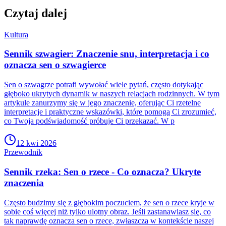
Czytaj dalej
Kultura
Sennik szwagier: Znaczenie snu, interpretacja i co
oznacza sen o szwagierce
Sen o szwagrze potrafi wywołać wiele pytań, często dotykając
głęboko ukrytych dynamik w naszych relacjach rodzinnych. W tym
artykule zanurzymy się w jego znaczenie, oferując Ci rzetelne
interpretacje i praktyczne wskazówki, które pomogą Ci zrozumieć,
co Twoja podświadomość próbuje Ci przekazać. W p
12 kwi 2026
Przewodnik
Sennik rzeka: Sen o rzece - Co oznacza? Ukryte
znaczenia
Często budzimy się z głębokim poczuciem, że sen o rzece kryje w
sobie coś więcej niż tylko ulotny obraz. Jeśli zastanawiasz się, co
tak naprawdę oznacza sen o rzece, zwłaszcza w kontekście naszej