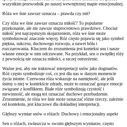
wszystkim przewodnik po naszej wewnętrznej mapie emocjonalnej.
Róża we śnie zawsze oznacza – prawda czy mit?
Czy róża we śnie zawsze oznacza miłość? To popularne
przekonanie, ale nie zawsze stuprocentowo prawdziwe. Chociaż
miłość jest najczęstszym skojarzeniem, róża we śnie może
symbolizować znacznie więcej. Róż często pojawia się jako symbol
piękna, sukcesu, duchowego rozwoju, a nawet bólu i
rozczarowania. Kluczem do zrozumienia jest kontekst snu i nasze
własne emocje w nim odczuwane. Na przykład, sen o zwiędłej róży
z pewnością nie oznacza miłości, a raczej ostrzeżenie.
Ważne jest, aby nie traktować interpretacji snów jako dogmatów.
Róż często symbolizuje coś, co jest dla nas w danym momencie
życia istotne. Czerwona róża wskazuje na namiętność, ale jeśli
śnimy o niej w kontekście zdrady, może to oznaczać gorące emocje
związane z konfliktem. Białe róże symbolizują czystość i
niewinność, ale mogą też oznaczać duchowe przebudzenie.
Zrozumienie, że róża we śnie może oznaczać różne rzeczy, zależnie
od kontekstu, jest kluczowe dla dokładnej interpretacji.
Głębszy wymiar snów o różach: Duchowy i emocjonalny aspekt
Sen o różach, zwłaszcza w swoim głębszym wymiarze, często