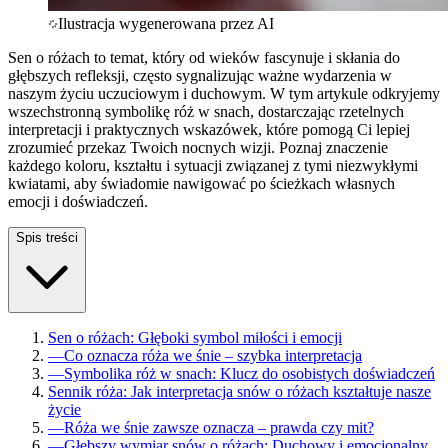
Ilustracja wygenerowana przez AI
Sen o różach to temat, który od wieków fascynuje i skłania do
głębszych refleksji, często sygnalizując ważne wydarzenia w
naszym życiu uczuciowym i duchowym. W tym artykule odkryjemy
wszechstronną symbolikę róż w snach, dostarczając rzetelnych
interpretacji i praktycznych wskazówek, które pomogą Ci lepiej
zrozumieć przekaz Twoich nocnych wizji. Poznaj znaczenie
każdego koloru, kształtu i sytuacji związanej z tymi niezwykłymi
kwiatami, aby świadomie nawigować po ścieżkach własnych
emocji i doświadczeń.
Spis treści
Sen o różach: Głęboki symbol miłości i emocji
—
Co oznacza róża we śnie – szybka interpretacja
—
Symbolika róż w snach: Klucz do osobistych doświadczeń
Sennik róża: Jak interpretacja snów o różach kształtuje nasze
życie
—
Róża we śnie zawsze oznacza – prawda czy mit?
—
Głębszy wymiar snów o różach: Duchowy i emocjonalny