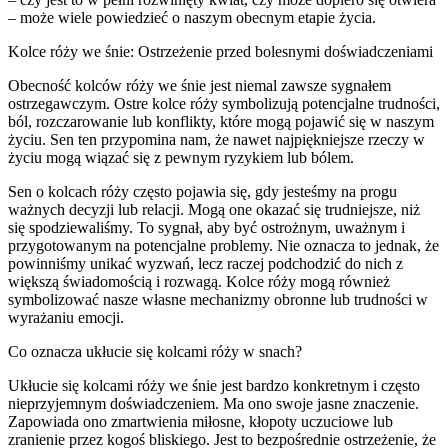
– może wiele powiedzieć o naszym obecnym etapie życia.
Kolce róży we śnie: Ostrzeżenie przed bolesnymi doświadczeniami
Obecność kolców róży we śnie jest niemal zawsze sygnałem
ostrzegawczym. Ostre kolce róży symbolizują potencjalne trudności,
ból, rozczarowanie lub konflikty, które mogą pojawić się w naszym
życiu. Sen ten przypomina nam, że nawet najpiękniejsze rzeczy w
życiu mogą wiązać się z pewnym ryzykiem lub bólem.
Sen o kolcach róży często pojawia się, gdy jesteśmy na progu
ważnych decyzji lub relacji. Mogą one okazać się trudniejsze, niż
się spodziewaliśmy. To sygnał, aby być ostrożnym, uważnym i
przygotowanym na potencjalne problemy. Nie oznacza to jednak, że
powinniśmy unikać wyzwań, lecz raczej podchodzić do nich z
większą świadomością i rozwagą. Kolce róży mogą również
symbolizować nasze własne mechanizmy obronne lub trudności w
wyrażaniu emocji.
Co oznacza ukłucie się kolcami róży w snach?
Ukłucie się kolcami róży we śnie jest bardzo konkretnym i często
nieprzyjemnym doświadczeniem. Ma ono swoje jasne znaczenie.
Zapowiada ono zmartwienia miłosne, kłopoty uczuciowe lub
zranienie przez kogoś bliskiego. Jest to bezpośrednie ostrzeżenie, że