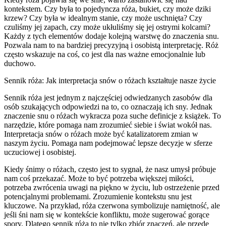
kontekstem. Czy była to pojedyncza róża, bukiet, czy może dziki
krzew? Czy była w idealnym stanie, czy może uschnięta? Czy
czuliśmy jej zapach, czy może ukłuliśmy się jej ostrymi kolcami?
Każdy z tych elementów dodaje kolejną warstwę do znaczenia snu.
Pozwala nam to na bardziej precyzyjną i osobistą interpretację. Róż
często wskazuje na coś, co jest dla nas ważne emocjonalnie lub
duchowo.
Sennik róża: Jak interpretacja snów o różach kształtuje nasze życie
Sennik róża jest jednym z najczęściej odwiedzanych zasobów dla
osób szukających odpowiedzi na to, co oznaczają ich sny. Jednak
znaczenie snu o różach wykracza poza suche definicje z książek. To
narzędzie, które pomaga nam zrozumieć siebie i świat wokół nas.
Interpretacja snów o różach może być katalizatorem zmian w
naszym życiu. Pomaga nam podejmować lepsze decyzje w sferze
uczuciowej i osobistej.
Kiedy śnimy o różach, często jest to sygnał, że nasz umysł próbuje
nam coś przekazać. Może to być potrzeba większej miłości,
potrzeba zwrócenia uwagi na piękno w życiu, lub ostrzeżenie przed
potencjalnymi problemami. Zrozumienie kontekstu snu jest
kluczowe. Na przykład, róża czerwona symbolizuje namiętność, ale
jeśli śni nam się w kontekście konfliktu, może sugerować gorące
spory. Dlatego sennik róża to nie tylko zbiór znaczeń, ale przede