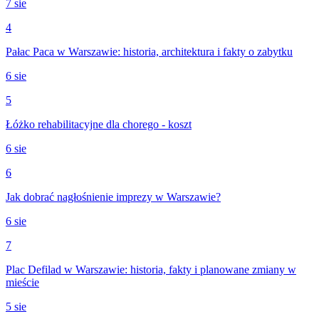
7 sie
4
Pałac Paca w Warszawie: historia, architektura i fakty o zabytku
6 sie
5
Łóżko rehabilitacyjne dla chorego - koszt
6 sie
6
Jak dobrać nagłośnienie imprezy w Warszawie?
6 sie
7
Plac Defilad w Warszawie: historia, fakty i planowane zmiany w
mieście
5 sie