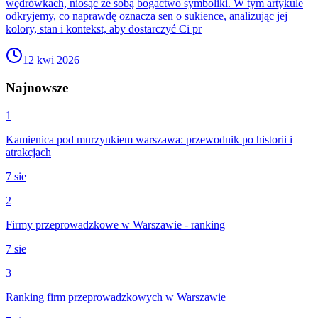
wędrówkach, niosąc ze sobą bogactwo symboliki. W tym artykule
odkryjemy, co naprawdę oznacza sen o sukience, analizując jej
kolory, stan i kontekst, aby dostarczyć Ci pr
12 kwi 2026
Najnowsze
1
Kamienica pod murzynkiem warszawa: przewodnik po historii i
atrakcjach
7 sie
2
Firmy przeprowadzkowe w Warszawie - ranking
7 sie
3
Ranking firm przeprowadzkowych w Warszawie