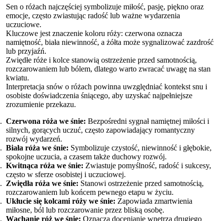
Sen o różach najczęściej symbolizuje miłość, pasję, piękno oraz
emocje, często zwiastując radość lub ważne wydarzenia
uczuciowe.
Kluczowe jest znaczenie koloru róży: czerwona oznacza
namiętność, biała niewinność, a żółta może sygnalizować zazdrość
lub przyjaźń.
Zwiędłe róże i kolce stanowią ostrzeżenie przed samotnością,
rozczarowaniem lub bólem, dlatego warto zwracać uwagę na stan
kwiatu.
Interpretacja snów o różach powinna uwzględniać kontekst snu i
osobiste doświadczenia śniącego, aby uzyskać najpełniejsze
zrozumienie przekazu.
Czerwona róża we śnie:
Bezpośredni sygnał namiętnej miłości i
silnych, gorących uczuć, często zapowiadający romantyczny
rozwój wydarzeń.
Biała róża we śnie:
Symbolizuje czystość, niewinność i głębokie,
spokojne uczucia, a czasem także duchowy rozwój.
Kwitnąca róża we śnie:
Zwiastuje pomyślność, radość i sukcesy,
często w sferze osobistej i uczuciowej.
Zwiędła róża we śnie:
Stanowi ostrzeżenie przed samotnością,
rozczarowaniem lub końcem pewnego etapu w życiu.
Ukłucie się kolcami róży we śnie:
Zapowiada zmartwienia
miłosne, ból lub rozczarowanie przez bliską osobę.
Wąchanie róż we śnie:
Oznacza docenianie wnętrza drugiego