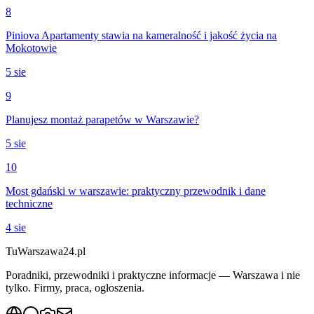
8
Piniova Apartamenty stawia na kameralność i jakość życia na
Mokotowie
5 sie
9
Planujesz montaż parapetów w Warszawie?
5 sie
10
Most gdański w warszawie: praktyczny przewodnik i dane
techniczne
4 sie
Tu
Warszawa24.pl
Poradniki, przewodniki i praktyczne informacje — Warszawa i nie
tylko. Firmy, praca, ogłoszenia.