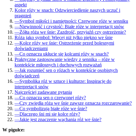
aspekt
Kolor róży w snach: Odzwierciedlenie naszych uczuć i
pragnień
—
Symbol miłości i namiętności: Czerwone róże w senniku
—
Niewinność i czystość: Białe róże w interpretacji snów
—
Żółta róża we śnie: Zazdrość, przyjaźń czy ostrzeżenie?
Róża jako symbol: Więcej niż tylko piękno we śnie
—
Kolce róży we śnie: Ostrzeżenie przed bolesnymi
doświadczeniami
—
Co oznacza ukłucie się kolcami róży w snach?
Praktyczne zastosowanie wiedzy z sennika – róże w
kontekście miłosnych i duchowych rozważań
—
Jak rozumieć sen o różach w kontekście osobistych
doświadczeń
—
Symbolika róż w sztuce i kulturze: Inspiracje do
interpretacji snów
Najczęściej zadawane pytania
—
Co oznacza sen o czerwonej róży?
—
Czy zwiędła róża we śnie zawsze oznacza rozczarowanie?
—
Co symbolizują białe róże we śnie?
—
Dlaczego śni mi się kolce róży?
—
Jakie jest znaczenie wąchania róż we śnie?
W pigułce: