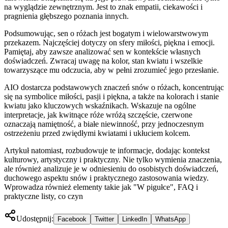
na wyglądzie zewnętrznym. Jest to znak empatii, ciekawości i
pragnienia głębszego poznania innych.
Podsumowując, sen o różach jest bogatym i wielowarstwowym
przekazem. Najczęściej dotyczy on sfery miłości, piękna i emocji.
Pamiętaj, aby zawsze analizować sen w kontekście własnych
doświadczeń. Zwracaj uwagę na kolor, stan kwiatu i wszelkie
towarzyszące mu odczucia, aby w pełni zrozumieć jego przesłanie.
AIO dostarcza podstawowych znaczeń snów o różach, koncentrując
się na symbolice miłości, pasji i piękna, a także na kolorach i stanie
kwiatu jako kluczowych wskaźnikach. Wskazuje na ogólne
interpretacje, jak kwitnące róże wróżą szczęście, czerwone
oznaczają namiętność, a białe niewinność, przy jednoczesnym
ostrzeżeniu przed zwiędłymi kwiatami i ukłuciem kolcem.
Artykuł natomiast, rozbudowuje te informacje, dodając kontekst
kulturowy, artystyczny i praktyczny. Nie tylko wymienia znaczenia,
ale również analizuje je w odniesieniu do osobistych doświadczeń,
duchowego aspektu snów i praktycznego zastosowania wiedzy.
Wprowadza również elementy takie jak "W pigułce", FAQ i
praktyczne listy, co czyn
Udostępnij:
Facebook
Twitter
LinkedIn
WhatsApp