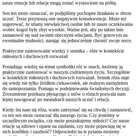
nasze emocje lub relacje mogą zostać wystawione na próbę.
Sen ten może oznaczać, że podjęliśmy pochopne działania w sferze
uczuć. Teraz przynoszą one negatywne konsekwencje. Może też
sugerować, że ufamy niewłaściwej osobie lub że nasze oczekiwania
wobec kogoś były zbyt wysokie. Ważne jest, aby po takim śnie
zastanowić się nad swoimi obecnymi relacjami. Być gotowym na
ewentualne trudności, starając się jednocześnie chronić swoje serce.
Praktyczne zastosowanie wiedzy z sennika – róże w kontekście
miłosnych i duchowych rozważań
Posiadając wiedzę na temat symboliki róż w snach, możemy ją
praktycznie zastosować w naszym codziennym życiu. Szczególnie
w kontekście miłosnych i duchowych rozważań. Sennik róża staje
się wtedy nie tylko źródłem ciekawostek, ale realnym narzędziem
do samopoznania. Pomaga w podejmowaniu świadomych decyzji.
Zrozumienie przekazu płynącego z snów o różach pozwala nam
lepiej nawigować po meandrach naszych uczuć i relacji.
Kiedy śni nam się róża, warto zatrzymać się na chwilę i zastanowić,
co ten sen może oznaczać dla naszego życia. Czy jesteśmy w
szczęśliwym związku, czy może poszukujemy miłości? Czy nasze
relacje są zdrowe i oparte na zaufaniu, czy może pojawiają się w
nich konflikty i zazdrość? Odpowiedzi na te pytania możemy