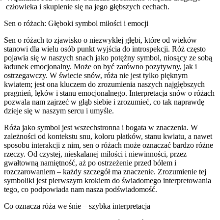
człowieka i skupienie się na jego głębszych cechach.
Sen o różach: Głęboki symbol miłości i emocji
Sen o różach to zjawisko o niezwykłej głębi, które od wieków
stanowi dla wielu osób punkt wyjścia do introspekcji. Róż często
pojawia się w naszych snach jako potężny symbol, niosący ze sobą
ładunek emocjonalny. Może on być zarówno pozytywny, jak i
ostrzegawczy. W świecie snów, róża nie jest tylko pięknym
kwiatem; jest ona kluczem do zrozumienia naszych najgłębszych
pragnień, lęków i stanu emocjonalnego. Interpretacja snów o różach
pozwala nam zajrzeć w głąb siebie i zrozumieć, co tak naprawdę
dzieje się w naszym sercu i umyśle.
Róża jako symbol jest wszechstronna i bogata w znaczenia. W
zależności od kontekstu snu, koloru płatków, stanu kwiatu, a nawet
sposobu interakcji z nim, sen o różach może oznaczać bardzo różne
rzeczy. Od czystej, nieskalanej miłości i niewinności, przez
gwałtowną namiętność, aż po ostrzeżenie przed bólem i
rozczarowaniem – każdy szczegół ma znaczenie. Zrozumienie tej
symboliki jest pierwszym krokiem do świadomego interpretowania
tego, co podpowiada nam nasza podświadomość.
Co oznacza róża we śnie – szybka interpretacja