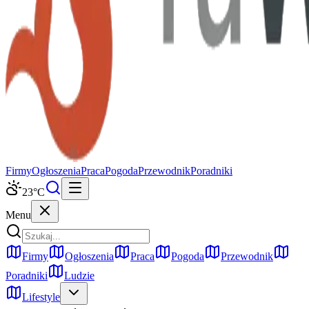
Firmy
Ogłoszenia
Praca
Pogoda
Przewodnik
Poradniki
23
°C
Menu
Firmy
Ogłoszenia
Praca
Pogoda
Przewodnik
Poradniki
Ludzie
Lifestyle