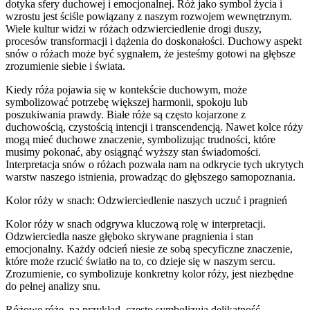
dotyka sfery duchowej i emocjonalnej. Róż jako symbol życia i
wzrostu jest ściśle powiązany z naszym rozwojem wewnętrznym.
Wiele kultur widzi w różach odzwierciedlenie drogi duszy,
procesów transformacji i dążenia do doskonałości. Duchowy aspekt
snów o różach może być sygnałem, że jesteśmy gotowi na głębsze
zrozumienie siebie i świata.
Kiedy róża pojawia się w kontekście duchowym, może
symbolizować potrzebę większej harmonii, spokoju lub
poszukiwania prawdy. Białe róże są często kojarzone z
duchowością, czystością intencji i transcendencją. Nawet kolce róży
mogą mieć duchowe znaczenie, symbolizując trudności, które
musimy pokonać, aby osiągnąć wyższy stan świadomości.
Interpretacja snów o różach pozwala nam na odkrycie tych ukrytych
warstw naszego istnienia, prowadząc do głębszego samopoznania.
Kolor róży w snach: Odzwierciedlenie naszych uczuć i pragnień
Kolor róży w snach odgrywa kluczową rolę w interpretacji.
Odzwierciedla nasze głęboko skrywane pragnienia i stan
emocjonalny. Każdy odcień niesie ze sobą specyficzne znaczenie,
które może rzucić światło na to, co dzieje się w naszym sercu.
Zrozumienie, co symbolizuje konkretny kolor róży, jest niezbędne
do pełnej analizy snu.
Różowe róże, na przykład, często symbolizują delikatność,