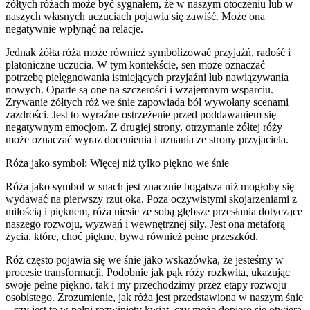
żółtych różach może być sygnałem, że w naszym otoczeniu lub w
naszych własnych uczuciach pojawia się zawiść. Może ona
negatywnie wpłynąć na relacje.
Jednak żółta róża może również symbolizować przyjaźń, radość i
platoniczne uczucia. W tym kontekście, sen może oznaczać
potrzebę pielęgnowania istniejących przyjaźni lub nawiązywania
nowych. Oparte są one na szczerości i wzajemnym wsparciu.
Zrywanie żółtych róż we śnie zapowiada ból wywołany scenami
zazdrości. Jest to wyraźne ostrzeżenie przed poddawaniem się
negatywnym emocjom. Z drugiej strony, otrzymanie żółtej róży
może oznaczać wyraz docenienia i uznania ze strony przyjaciela.
Róża jako symbol: Więcej niż tylko piękno we śnie
Róża jako symbol w snach jest znacznie bogatsza niż mogłoby się
wydawać na pierwszy rzut oka. Poza oczywistymi skojarzeniami z
miłością i pięknem, róża niesie ze sobą głębsze przesłania dotyczące
naszego rozwoju, wyzwań i wewnętrznej siły. Jest ona metaforą
życia, które, choć piękne, bywa również pełne przeszkód.
Róż często pojawia się we śnie jako wskazówka, że jesteśmy w
procesie transformacji. Podobnie jak pąk róży rozkwita, ukazując
swoje pełne piękno, tak i my przechodzimy przez etapy rozwoju
osobistego. Zrozumienie, jak róża jest przedstawiona w naszym śnie
– czy jest to w pełni rozwinięty kwiat, czy może dopiero się otwiera