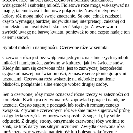
wdzięczność i subtelną miłość. Fioletowe róże mogą wskazywać na
magię, tajemniczość i duchowe połączenie. Nawet nietypowe
kolory róż mogą mieć swoje znaczenie. Są one jednak rzadsze i
często wymagają bardziej indywidualnej interpretacji, zależnej od
kontekstu snu i osobistych skojarzeń śniącego. Zawsze warto
zwrócić uwagę na barwę kwiatu, ponieważ to ona często nadaje ton
całemu snowi.
Symbol miłości i namiętności: Czerwone róże w senniku
Czerwona róża jest bez wątpienia jednym z najsilniejszych symboli
miłości i namiętności, zarówno w kulturze, jak i w świecie snów.
Kiedy śni nam się czerwona róża, jest to zazwyczaj bezpośredni
sygnał od naszej podświadomości, że nasze serce płonie gorącymi
uczuciami. Czerwona róża wskazuje na głębokie pragnienie
bliskości, pożądanie i silne emocje wobec drugiej osoby.
Sen o czerwonej róży może oznaczać różne rzeczy w zależności od
kontekstu. Kwitnąca czerwona róża zapowiada gorące i namiętne
uczucie. Często sugeruje początek lub rozkwit romantycznego
związku. Zrywanie czerwonych róż we śnie może sugerować próbę
osiągnięcia szczęścia w porywczy sposób. Z sugestią, by sobie
odpuścić. Z drugiej strony, otrzymanie czerwonej róży we śnie to
znak, że ktoś darzy nas silnym uczuciem. Zwiędła czerwona róża
może oznaczać wygasłą namiętność lub bolesne zakończenie