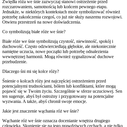
Zwiędła róża we śnie zazwyczaj stanowi ostrzeżenie przed
rozczarowaniem, samotnością lub końcem pewnego etapu.
Jednakże, w niektórych kontekstach może symbolizować również
potrzebę zakończenia czegoś, co już nie służy naszemu rozwojowi.
Otwiera przestrzeń na nowe doświadczenia.
Co symbolizują białe róże we śnie?
Białe róże we śnie symbolizują czystość, niewinność, spokój i
duchowość. Często odzwierciedlają głębokie, ale niekoniecznie
namiętne uczucia, nowe początki lub potrzebę odnalezienia
wewnętrznej harmonii. Mogą również sygnalizować duchowe
przebudzenie.
Dlaczego śni mi się kolce róży?
Śnienie o kolcach róży jest najczęściej ostrzeżeniem przed
potencjalnymi trudnościami, bólem lub konfliktami, które mogą
pojawić się w Twoim życiu. Szczególnie w sferze uczuciowej. Sen
ten sugeruje, abyś był ostrożny i przygotowany na potencjalne
wyzwania. A także, abyś chronił swoje emocje.
Jakie jest znaczenie wąchania róż we śnie?
Wąchanie róż we śnie oznacza docenianie wnętrza drugiego
człowieka. Skupienie się na jego prawdziwych cechach, a nie tylko