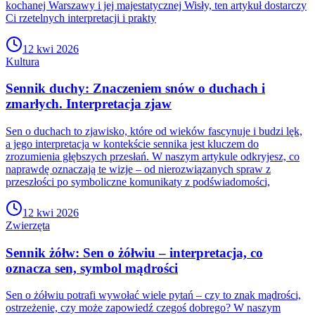
kochanej Warszawy i jej majestatycznej Wisły, ten artykuł dostarczy
Ci rzetelnych interpretacji i prakty
12 kwi 2026
Kultura
Sennik duchy: Znaczeniem snów o duchach i
zmarłych. Interpretacja zjaw
Sen o duchach to zjawisko, które od wieków fascynuje i budzi lęk,
a jego interpretacja w kontekście sennika jest kluczem do
zrozumienia głębszych przesłań. W naszym artykule odkryjesz, co
naprawdę oznaczają te wizje – od nierozwiązanych spraw z
przeszłości po symboliczne komunikaty z podświadomości,
12 kwi 2026
Zwierzęta
Sennik żółw: Sen o żółwiu – interpretacja, co
oznacza sen, symbol mądrości
Sen o żółwiu potrafi wywołać wiele pytań – czy to znak mądrości,
ostrzeżenie, czy może zapowiedź czegoś dobrego? W naszym