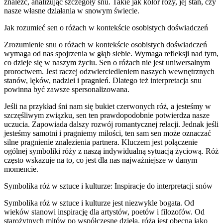
znaleźć, analizując szczegóły snu. Takie jak kolor róży, jej stan, czy
nasze własne działania w snowym świecie.
Jak rozumieć sen o różach w kontekście osobistych doświadczeń
Zrozumienie snu o różach w kontekście osobistych doświadczeń
wymaga od nas spojrzenia w głąb siebie. Wymaga refleksji nad tym,
co dzieje się w naszym życiu. Sen o różach nie jest uniwersalnym
proroctwem. Jest raczej odzwierciedleniem naszych wewnętrznych
stanów, lęków, nadziei i pragnień. Dlatego też interpretacja snu
powinna być zawsze spersonalizowana.
Jeśli na przykład śni nam się bukiet czerwonych róż, a jesteśmy w
szczęśliwym związku, sen ten prawdopodobnie potwierdza nasze
uczucia. Zapowiada dalszy rozwój romantycznej relacji. Jednak jeśli
jesteśmy samotni i pragniemy miłości, ten sam sen może oznaczać
silne pragnienie znalezienia partnera. Kluczem jest połączenie
ogólnej symboliki róży z naszą indywidualną sytuacją życiową. Róż
często wskazuje na to, co jest dla nas najważniejsze w danym
momencie.
Symbolika róż w sztuce i kulturze: Inspiracje do interpretacji snów
Symbolika róż w sztuce i kulturze jest niezwykle bogata. Od
wieków stanowi inspirację dla artystów, poetów i filozofów. Od
starożytnych mitów po współczesne dzieła, róża jest obecna jako