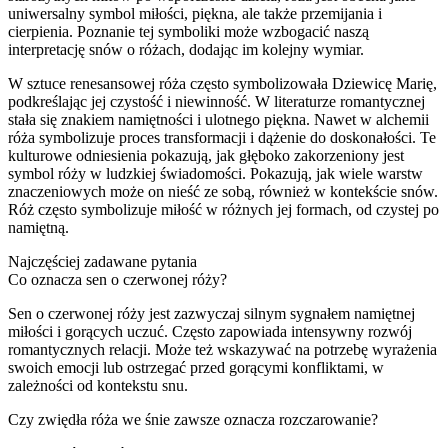
uniwersalny symbol miłości, piękna, ale także przemijania i
cierpienia. Poznanie tej symboliki może wzbogacić naszą
interpretację snów o różach, dodając im kolejny wymiar.
W sztuce renesansowej róża często symbolizowała Dziewicę Marię,
podkreślając jej czystość i niewinność. W literaturze romantycznej
stała się znakiem namiętności i ulotnego piękna. Nawet w alchemii
róża symbolizuje proces transformacji i dążenie do doskonałości. Te
kulturowe odniesienia pokazują, jak głęboko zakorzeniony jest
symbol róży w ludzkiej świadomości. Pokazują, jak wiele warstw
znaczeniowych może on nieść ze sobą, również w kontekście snów.
Róż często symbolizuje miłość w różnych jej formach, od czystej po
namiętną.
Najczęściej zadawane pytania
Co oznacza sen o czerwonej róży?
Sen o czerwonej róży jest zazwyczaj silnym sygnałem namiętnej
miłości i gorących uczuć. Często zapowiada intensywny rozwój
romantycznych relacji. Może też wskazywać na potrzebę wyrażenia
swoich emocji lub ostrzegać przed gorącymi konfliktami, w
zależności od kontekstu snu.
Czy zwiędła róża we śnie zawsze oznacza rozczarowanie?