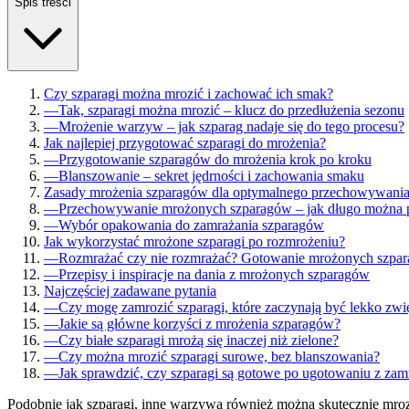
Spis treści
Czy szparagi można mrozić i zachować ich smak?
—
Tak, szparagi można mrozić – klucz do przedłużenia sezonu
—
Mrożenie warzyw – jak szparag nadaje się do tego procesu?
Jak najlepiej przygotować szparagi do mrożenia?
—
Przygotowanie szparagów do mrożenia krok po kroku
—
Blanszowanie – sekret jędrności i zachowania smaku
Zasady mrożenia szparagów dla optymalnego przechowywani
—
Przechowywanie mrożonych szparagów – jak długo można
—
Wybór opakowania do zamrażania szparagów
Jak wykorzystać mrożone szparagi po rozmrożeniu?
—
Rozmrażać czy nie rozmrażać? Gotowanie mrożonych szpa
—
Przepisy i inspiracje na dania z mrożonych szparagów
Najczęściej zadawane pytania
—
Czy mogę zamrozić szparagi, które zaczynają być lekko zwi
—
Jakie są główne korzyści z mrożenia szparagów?
—
Czy białe szparagi mrożą się inaczej niż zielone?
—
Czy można mrozić szparagi surowe, bez blanszowania?
—
Jak sprawdzić, czy szparagi są gotowe po ugotowaniu z zam
Podobnie jak szparagi, inne warzywa również można skutecznie mro