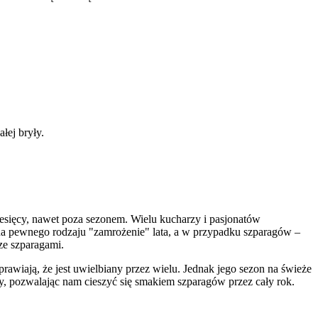
łej bryły.
iesięcy, nawet poza sezonem. Wielu kucharzy i pasjonatów
na pewnego rodzaju "zamrożenie" lata, a w przypadku szparagów –
ze szparagami.
rawiają, że jest uwielbiany przez wielu. Jednak jego sezon na świeże
zny, pozwalając nam cieszyć się smakiem szparagów przez cały rok.