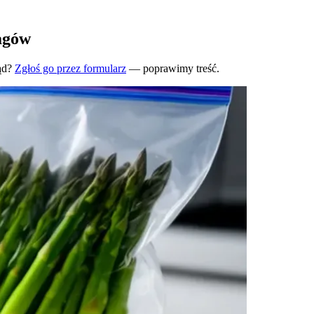
agów
ąd?
Zgłoś go przez formularz
— poprawimy treść.