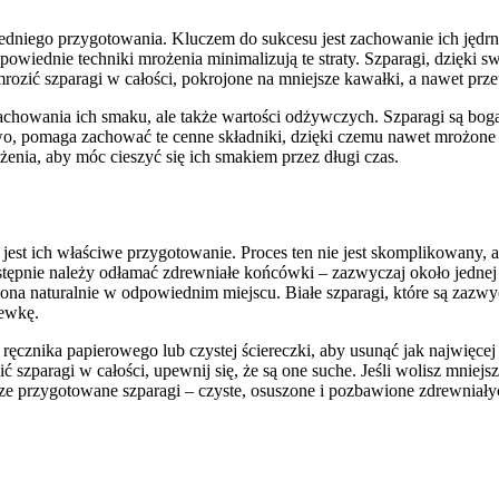
dniego przygotowania. Kluczem do sukcesu jest zachowanie ich jędrno
powiednie techniki mrożenia minimalizują te straty. Szparagi, dzięki sw
ić szparagi w całości, pokrojone na mniejsze kawałki, a nawet przet
zachowania ich smaku, ale także wartości odżywczych. Szparagi są bog
owo, pomaga zachować te cenne składniki, dzięki czemu nawet mrożone
nia, aby móc cieszyć się ich smakiem przez długi czas.
est ich właściwe przygotowanie. Proces ten nie jest skomplikowany,
nie należy odłamać zdrewniałe końcówki – zazwyczaj około jednej trz
e ona naturalnie w odpowiednim miejscu. Białe szparagi, które są zaz
hewkę.
cznika papierowego lub czystej ściereczki, aby usunąć jak najwięcej
 szparagi w całości, upewnij się, że są one suche. Jeśli wolisz mniejs
brze przygotowane szparagi – czyste, osuszone i pozbawione zdrewnia