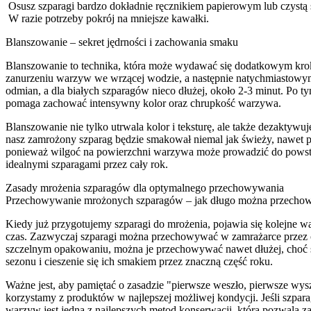
Osusz szparagi bardzo dokładnie ręcznikiem papierowym lub czystą 
W razie potrzeby pokrój na mniejsze kawałki.
Blanszowanie – sekret jędrności i zachowania smaku
Blanszowanie to technika, która może wydawać się dodatkowym krokie
zanurzeniu warzyw we wrzącej wodzie, a następnie natychmiastowym
odmian, a dla białych szparagów nieco dłużej, około 2-3 minut. Po t
pomaga zachować intensywny kolor oraz chrupkość warzywa.
Blanszowanie nie tylko utrwala kolor i teksturę, ale także dezakt
nasz zamrożony szparag będzie smakował niemal jak świeży, nawet p
ponieważ wilgoć na powierzchni warzywa może prowadzić do powstani
idealnymi szparagami przez cały rok.
Zasady mrożenia szparagów dla optymalnego przechowywania
Przechowywanie mrożonych szparagów – jak długo można przecho
Kiedy już przygotujemy szparagi do mrożenia, pojawia się kolejne 
czas. Zazwyczaj szparagi można przechowywać w zamrażarce przez ok
szczelnym opakowaniu, można je przechowywać nawet dłużej, choć s
sezonu i cieszenie się ich smakiem przez znaczną część roku.
Ważne jest, aby pamiętać o zasadzie "pierwsze weszło, pierwsze wys
korzystamy z produktów w najlepszej możliwej kondycji. Jeśli szpa
warzyw jest jedną z najlepszych metod konserwacji, która pozwala z