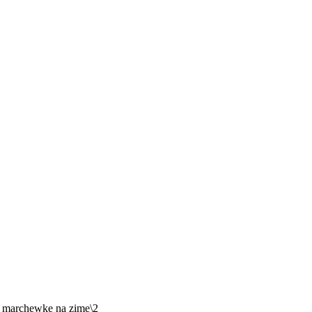
w marchewkę na zimę\2