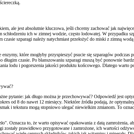
ściereczką.
m, ale jest absolutnie kluczowa, jeśli chcemy zachować jak najwięcej
 schłodzeniu ich w zimnej wodzie, często lodowatej. W przypadku sz
ym czasie szparagi należy natychmiast przełożyć do miski z zimną wod
ywuje enzymy, które mogłyby przyspieszyć psucie się szparagów podcz
o długim czasie. Po blanszowaniu szparagi muszą być ponownie bardzo 
a lodu i pogorszenia jakości produktu końcowego. Dlatego warto poś
wywać?
ważne pytanie: jak długo można je przechowywać? Odpowiedź jest opty
res od 8 do nawet 12 miesięcy. Niektóre źródła podają, że optymalny
mak i tekstura mogą stopniowo ulegać niewielkim zmianom. To oznac
zło". Oznacza to, że warto opisywać opakowania z datą zamrożenia, ab
ragi zostały prawidłowo przygotowane i zamrożone, ich wartości odży
achować wiele cennych składników, takich jak witaminy i minerały. Dl