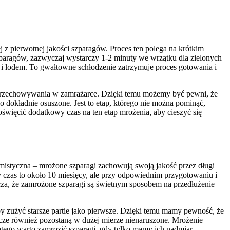
 z pierwotnej jakości szparagów. Proces ten polega na krótkim
paragów, zazwyczaj wystarczy 1-2 minuty we wrzątku dla zielonych
ą i lodem. To gwałtowne schłodzenie zatrzymuje proces gotowania i
as przechowywania w zamrażarce. Dzięki temu możemy być pewni, że
dokładnie osuszone. Jest to etap, którego nie można pominąć,
więcić dodatkowy czas na ten etap mrożenia, aby cieszyć się
mistyczna – mrożone szparagi zachowują swoją jakość przez długi
 czas to około 10 miesięcy, ale przy odpowiednim przygotowaniu i
za, że zamrożone szparagi są świetnym sposobem na przedłużenie
y zużyć starsze partie jako pierwsze. Dzięki temu mamy pewność, że
wcze również pozostaną w dużej mierze nienaruszone. Mrożenie
atego warto zamrozić szparagi, gdy tylko mamy ich nadmiar.