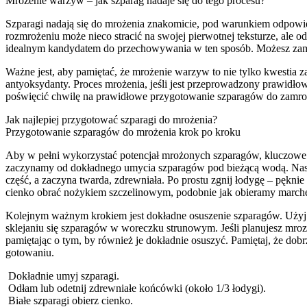
Mrożenie warzyw – jak szparag nadaje się do tego procesu?
Szparagi nadają się do mrożenia znakomicie, pod warunkiem odpowie
rozmrożeniu może nieco stracić na swojej pierwotnej teksturze, ale od
idealnym kandydatem do przechowywania w ten sposób. Możesz zamroz
Ważne jest, aby pamiętać, że mrożenie warzyw to nie tylko kwestia 
antyoksydanty. Proces mrożenia, jeśli jest przeprowadzony prawidł
poświęcić chwilę na prawidłowe przygotowanie szparagów do zamroże
Jak najlepiej przygotować szparagi do mrożenia?
Przygotowanie szparagów do mrożenia krok po kroku
Aby w pełni wykorzystać potencjał mrożonych szparagów, kluczowe j
zaczynamy od dokładnego umycia szparagów pod bieżącą wodą. Następ
część, a zaczyna twarda, zdrewniała. Po prostu zgnij łodygę – pękni
cienko obrać nożykiem szczelinowym, podobnie jak obieramy marc
Kolejnym ważnym krokiem jest dokładne osuszenie szparagów. Użyj rę
sklejaniu się szparagów w woreczku strunowym. Jeśli planujesz mrozić
pamiętając o tym, by również je dokładnie osuszyć. Pamiętaj, że do
gotowaniu.
Dokładnie umyj szparagi.
Odłam lub odetnij zdrewniałe końcówki (około 1/3 łodygi).
Białe szparagi obierz cienko.