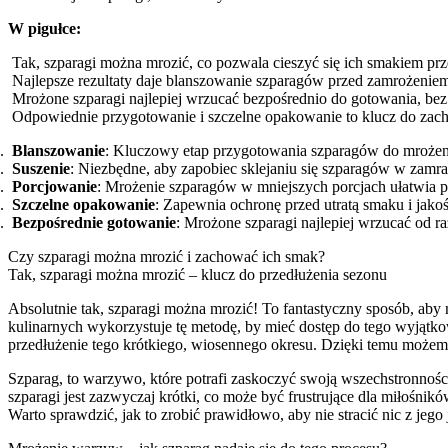
W pigułce:
Tak, szparagi można mrozić, co pozwala cieszyć się ich smakiem prz
Najlepsze rezultaty daje blanszowanie szparagów przed zamrożenie
Mrożone szparagi najlepiej wrzucać bezpośrednio do gotowania, bez
Odpowiednie przygotowanie i szczelne opakowanie to klucz do zach
Blanszowanie
: Kluczowy etap przygotowania szparagów do mrożeni
Suszenie
: Niezbędne, aby zapobiec sklejaniu się szparagów w zamraż
Porcjowanie
: Mrożenie szparagów w mniejszych porcjach ułatwia pó
Szczelne opakowanie
: Zapewnia ochronę przed utratą smaku i jak
Bezpośrednie gotowanie
: Mrożone szparagi najlepiej wrzucać od r
Czy szparagi można mrozić i zachować ich smak?
Tak, szparagi można mrozić – klucz do przedłużenia sezonu
Absolutnie tak, szparagi można mrozić! To fantastyczny sposób, aby
kulinarnych wykorzystuje tę metodę, by mieć dostęp do tego wyjątk
przedłużenie tego krótkiego, wiosennego okresu. Dzięki temu może
Szparag, to warzywo, które potrafi zaskoczyć swoją wszechstronności
szparagi jest zazwyczaj krótki, co może być frustrujące dla miłośnik
Warto sprawdzić, jak to zrobić prawidłowo, aby nie stracić nic z jego 