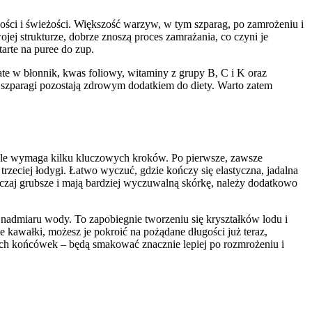
ści i świeżości. Większość warzyw, w tym szparag, po zamrożeniu i
ojej strukturze, dobrze znoszą proces zamrażania, co czyni je
arte na puree do zup.
ate w błonnik, kwas foliowy, witaminy z grupy B, C i K oraz
 szparagi pozostają zdrowym dodatkiem do diety. Warto zatem
 ale wymaga kilku kluczowych kroków. Po pierwsze, zawsze
eciej łodygi. Łatwo wyczuć, gdzie kończy się elastyczna, jadalna
wyczaj grubsze i mają bardziej wyczuwalną skórkę, należy dodatkowo
 nadmiaru wody. To zapobiegnie tworzeniu się kryształków lodu i
ze kawałki, możesz je pokroić na pożądane długości już teraz,
łych końcówek – będą smakować znacznie lepiej po rozmrożeniu i