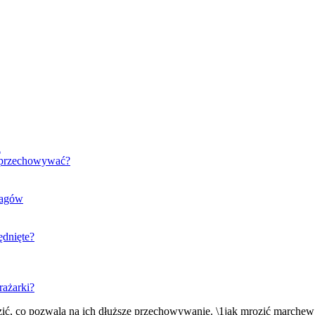
a
 przechowywać?
ragów
ędnięte?
rażarki?
zić, co pozwala na ich dłuższe przechowywanie. \1jak mrozić marche