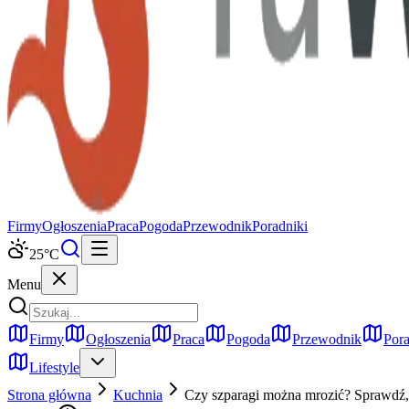
Firmy
Ogłoszenia
Praca
Pogoda
Przewodnik
Poradniki
25
°C
Menu
Firmy
Ogłoszenia
Praca
Pogoda
Przewodnik
Pora
Lifestyle
Strona główna
Kuchnia
Czy szparagi można mrozić? Sprawdź,