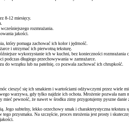
ez 8-12 miesięcy.
m.
 wcześniejszego rozmrażania.
owania jakości.
a, który pomaga zachować ich kolor i jędrność.
arce i utrzymać ich pierwotną teksturę.
źniejsze wykorzystanie ich w kuchni, bez konieczności rozmrażania ca
ości podczas długiego przechowywania w zamrażarce.
azu do wrzątku lub na patelnię, co pozwala zachować ich chrupkość.
 móc cieszyć się ich smakiem i wartościami odżywczymi przez wiele m
owego warzywa, gdy tylko najdzie ich ochota. Mrożenie pozwala nam 
my mieć pewność, że nawet w środku zimy przygotujemy pyszne danie 
ą. Jego subtelny, lekko orzechowy smak i charakterystyczna tekstura sp
ów tego przysmaku. Na szczęście, proces mrożenia jest prosty i skutec
jakości.