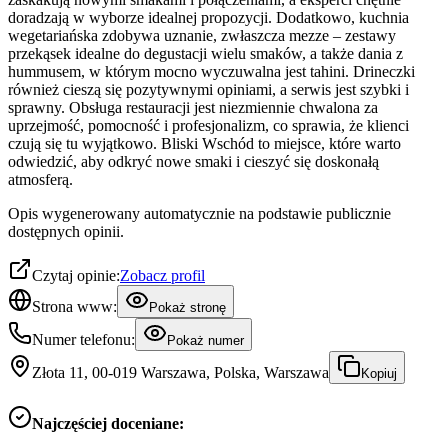
doradzają w wyborze idealnej propozycji. Dodatkowo, kuchnia
wegetariańska zdobywa uznanie, zwłaszcza mezze – zestawy
przekąsek idealne do degustacji wielu smaków, a także dania z
hummusem, w którym mocno wyczuwalna jest tahini. Drineczki
również cieszą się pozytywnymi opiniami, a serwis jest szybki i
sprawny. Obsługa restauracji jest niezmiennie chwalona za
uprzejmość, pomocność i profesjonalizm, co sprawia, że klienci
czują się tu wyjątkowo. Bliski Wschód to miejsce, które warto
odwiedzić, aby odkryć nowe smaki i cieszyć się doskonałą
atmosferą.
Opis wygenerowany automatycznie na podstawie publicznie
dostępnych opinii.
Czytaj opinie:
Zobacz profil
Strona www:
Pokaż stronę
Numer telefonu:
Pokaż numer
Złota 11, 00-019 Warszawa, Polska, Warszawa
Kopiuj
Najczęściej doceniane: