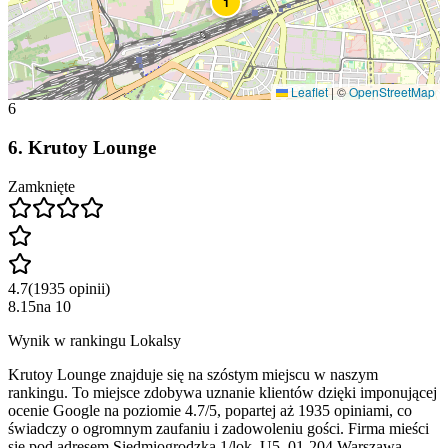
1
Leaflet
|
©
OpenStreetMap
6
6
.
Krutoy Lounge
Zamknięte
4.7
(
1935
opinii
)
8.15
na
10
Wynik w rankingu Lokalsy
Krutoy Lounge znajduje się na szóstym miejscu w naszym
rankingu. To miejsce zdobywa uznanie klientów dzięki imponującej
ocenie Google na poziomie 4.7/5, popartej aż 1935 opiniami, co
świadczy o ogromnym zaufaniu i zadowoleniu gości. Firma mieści
się pod adresem Siedmiogrodzka 1/lok. U5, 01-204 Warszawa.