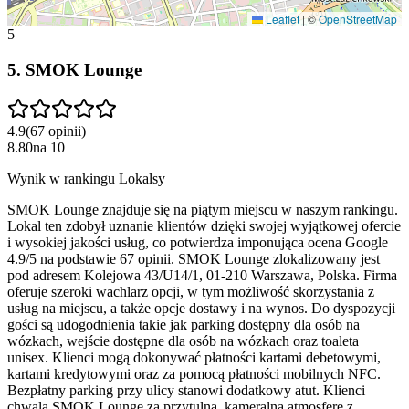
Leaflet
|
©
OpenStreetMap
5
5
.
SMOK Lounge
4.9
(
67
opinii
)
8.80
na
10
Wynik w rankingu Lokalsy
SMOK Lounge znajduje się na piątym miejscu w naszym rankingu.
Lokal ten zdobył uznanie klientów dzięki swojej wyjątkowej ofercie
i wysokiej jakości usług, co potwierdza imponująca ocena Google
4.9/5 na podstawie 67 opinii. SMOK Lounge zlokalizowany jest
pod adresem Kolejowa 43/U14/1, 01-210 Warszawa, Polska. Firma
oferuje szeroki wachlarz opcji, w tym możliwość skorzystania z
usług na miejscu, a także opcje dostawy i na wynos. Do dyspozycji
gości są udogodnienia takie jak parking dostępny dla osób na
wózkach, wejście dostępne dla osób na wózkach oraz toaleta
unisex. Klienci mogą dokonywać płatności kartami debetowymi,
kartami kredytowymi oraz za pomocą płatności mobilnych NFC.
Bezpłatny parking przy ulicy stanowi dodatkowy atut. Klienci
chwalą SMOK Lounge za przytulną, kameralną atmosferę z