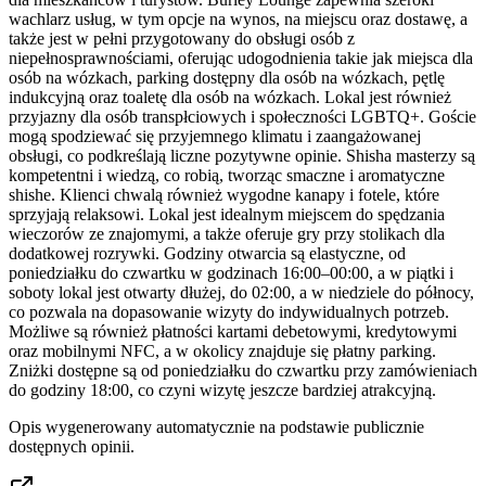
wachlarz usług, w tym opcje na wynos, na miejscu oraz dostawę, a
także jest w pełni przygotowany do obsługi osób z
niepełnosprawnościami, oferując udogodnienia takie jak miejsca dla
osób na wózkach, parking dostępny dla osób na wózkach, pętlę
indukcyjną oraz toaletę dla osób na wózkach. Lokal jest również
przyjazny dla osób transpłciowych i społeczności LGBTQ+. Goście
mogą spodziewać się przyjemnego klimatu i zaangażowanej
obsługi, co podkreślają liczne pozytywne opinie. Shisha masterzy są
kompetentni i wiedzą, co robią, tworząc smaczne i aromatyczne
shishe. Klienci chwalą również wygodne kanapy i fotele, które
sprzyjają relaksowi. Lokal jest idealnym miejscem do spędzania
wieczorów ze znajomymi, a także oferuje gry przy stolikach dla
dodatkowej rozrywki. Godziny otwarcia są elastyczne, od
poniedziałku do czwartku w godzinach 16:00–00:00, a w piątki i
soboty lokal jest otwarty dłużej, do 02:00, a w niedziele do północy,
co pozwala na dopasowanie wizyty do indywidualnych potrzeb.
Możliwe są również płatności kartami debetowymi, kredytowymi
oraz mobilnymi NFC, a w okolicy znajduje się płatny parking.
Zniżki dostępne są od poniedziałku do czwartku przy zamówieniach
do godziny 18:00, co czyni wizytę jeszcze bardziej atrakcyjną.
Opis wygenerowany automatycznie na podstawie publicznie
dostępnych opinii.