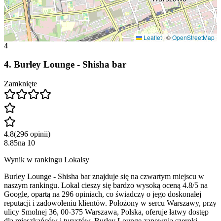
Leaflet
|
©
OpenStreetMap
4
4
.
Burley Lounge - Shisha bar
Zamknięte
4.8
(
296
opinii
)
8.85
na
10
Wynik w rankingu Lokalsy
Burley Lounge - Shisha bar znajduje się na czwartym miejscu w
naszym rankingu. Lokal cieszy się bardzo wysoką oceną 4.8/5 na
Google, opartą na 296 opiniach, co świadczy o jego doskonałej
reputacji i zadowoleniu klientów. Położony w sercu Warszawy, przy
ulicy Smolnej 36, 00-375 Warszawa, Polska, oferuje łatwy dostęp
dla mieszkańców i turystów. Burley Lounge zapewnia szeroki