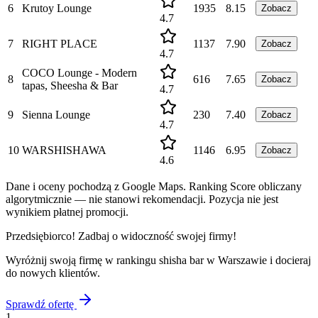
6
Krutoy Lounge
1935
8.15
Zobacz
4.7
7
RIGHT PLACE
1137
7.90
Zobacz
4.7
COCO Lounge - Modern
8
616
7.65
Zobacz
tapas, Sheesha & Bar
4.7
9
Sienna Lounge
230
7.40
Zobacz
4.7
10
WARSHISHAWA
1146
6.95
Zobacz
4.6
Dane i oceny pochodzą z Google Maps. Ranking Score obliczany
algorytmicznie — nie stanowi rekomendacji. Pozycja nie jest
wynikiem płatnej promocji.
Przedsiębiorco! Zadbaj o widoczność swojej firmy!
Wyróżnij swoją firmę w rankingu
shisha bar
w
Warszawie
i docieraj
do nowych klientów.
Sprawdź ofertę
1