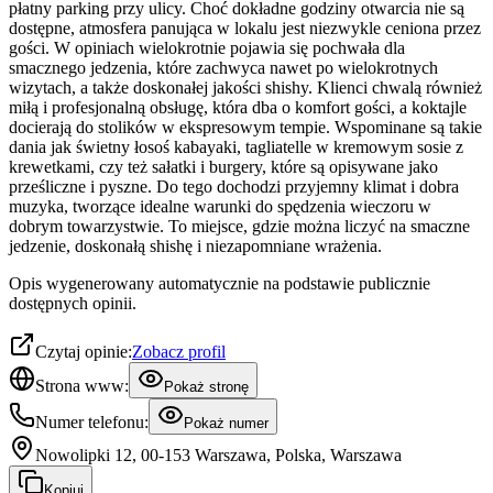
płatny parking przy ulicy. Choć dokładne godziny otwarcia nie są
dostępne, atmosfera panująca w lokalu jest niezwykle ceniona przez
gości. W opiniach wielokrotnie pojawia się pochwała dla
smacznego jedzenia, które zachwyca nawet po wielokrotnych
wizytach, a także doskonałej jakości shishy. Klienci chwalą również
miłą i profesjonalną obsługę, która dba o komfort gości, a koktajle
docierają do stolików w ekspresowym tempie. Wspominane są takie
dania jak świetny łosoś kabayaki, tagliatelle w kremowym sosie z
krewetkami, czy też sałatki i burgery, które są opisywane jako
prześliczne i pyszne. Do tego dochodzi przyjemny klimat i dobra
muzyka, tworzące idealne warunki do spędzenia wieczoru w
dobrym towarzystwie. To miejsce, gdzie można liczyć na smaczne
jedzenie, doskonałą shishę i niezapomniane wrażenia.
Opis wygenerowany automatycznie na podstawie publicznie
dostępnych opinii.
Czytaj opinie:
Zobacz profil
Strona www:
Pokaż stronę
Numer telefonu:
Pokaż numer
Nowolipki 12, 00-153 Warszawa, Polska, Warszawa
Kopiuj