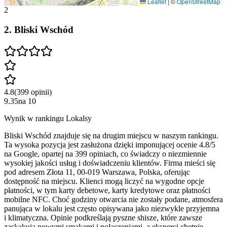
Leaflet
|
©
OpenStreetMap
2
2
.
Bliski Wschód
4.8
(
399
opinii
)
9.35
na
10
Wynik w rankingu Lokalsy
Bliski Wschód znajduje się na drugim miejscu w naszym rankingu.
Ta wysoka pozycja jest zasłużona dzięki imponującej ocenie 4.8/5
na Google, opartej na 399 opiniach, co świadczy o niezmiennie
wysokiej jakości usług i doświadczeniu klientów. Firma mieści się
pod adresem Złota 11, 00-019 Warszawa, Polska, oferując
dostępność na miejscu. Klienci mogą liczyć na wygodne opcje
płatności, w tym karty debetowe, karty kredytowe oraz płatności
mobilne NFC. Choć godziny otwarcia nie zostały podane, atmosfera
panująca w lokalu jest często opisywana jako niezwykle przyjemna
i klimatyczna. Opinie podkreślają pyszne shisze, które zawsze
zaskakują nowymi smakami i połączeniami, a eksperci chętnie