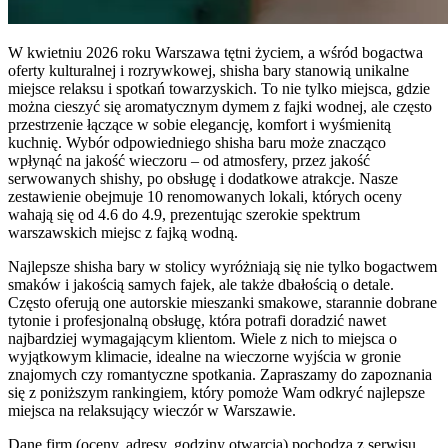
W kwietniu 2026 roku Warszawa tętni życiem, a wśród bogactwa
oferty kulturalnej i rozrywkowej, shisha bary stanowią unikalne
miejsce relaksu i spotkań towarzyskich. To nie tylko miejsca, gdzie
można cieszyć się aromatycznym dymem z fajki wodnej, ale często
przestrzenie łączące w sobie elegancję, komfort i wyśmienitą
kuchnię. Wybór odpowiedniego shisha baru może znacząco
wpłynąć na jakość wieczoru – od atmosfery, przez jakość
serwowanych shishy, po obsługę i dodatkowe atrakcje. Nasze
zestawienie obejmuje 10 renomowanych lokali, których oceny
wahają się od 4.6 do 4.9, prezentując szerokie spektrum
warszawskich miejsc z fajką wodną.
Najlepsze shisha bary w stolicy wyróżniają się nie tylko bogactwem
smaków i jakością samych fajek, ale także dbałością o detale.
Często oferują one autorskie mieszanki smakowe, starannie dobrane
tytonie i profesjonalną obsługę, która potrafi doradzić nawet
najbardziej wymagającym klientom. Wiele z nich to miejsca o
wyjątkowym klimacie, idealne na wieczorne wyjścia w gronie
znajomych czy romantyczne spotkania. Zapraszamy do zapoznania
się z poniższym rankingiem, który pomoże Wam odkryć najlepsze
miejsca na relaksujący wieczór w Warszawie.
Dane firm (oceny, adresy, godziny otwarcia) pochodzą z serwisu