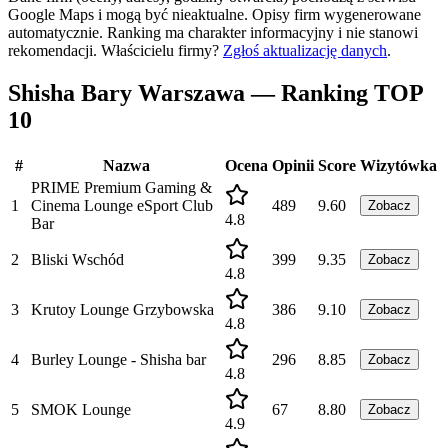
Google Maps i mogą być nieaktualne. Opisy firm wygenerowane
automatycznie. Ranking ma charakter informacyjny i nie stanowi
rekomendacji.
Właścicielu firmy?
Zgłoś aktualizację danych
.
Shisha Bary Warszawa — Ranking TOP
10
#
Nazwa
Ocena
Opinii
Score
Wizytówka
PRIME Premium Gaming &
1
Cinema Lounge eSport Club
489
9.60
Zobacz
4.8
Bar
2
Bliski Wschód
399
9.35
Zobacz
4.8
3
Krutoy Lounge Grzybowska
386
9.10
Zobacz
4.8
4
Burley Lounge - Shisha bar
296
8.85
Zobacz
4.8
5
SMOK Lounge
67
8.80
Zobacz
4.9