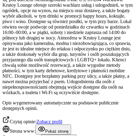
Krutoy Lounge oferuje szeroki wachlarz usług i udogodnień, w tym
ogródek, opcje na wynos, na miejscu oraz dostawę, a także bogaty
wybór alkoholi, w tym drinki w promocji happy hours, koktajle,
piwo i wino. Dostępne są również posiłki, w tym przy barze. Lokal
otwiera swoje podwoje od poniedziałku do czwartku w godzinach
16:00–00:00, a w piątki, soboty i niedziele zaprasza od 14:00 do
północy lub drugiej w nocy. Atmosfera w Krutoy Lounge jest
opisywana jako kameralna, modna i niezobowiązująca, co sprawia,
że jest to idealne miejsce do relaksu i odpoczynku po ciężkim dniu,
a także doskonały wybór dla grup, turystów i osób poszukujących
przyjaznego dla osób transpłciowych i LGBTQ+ lokalu. Klienci
chwalą sobie możliwość rezerwacji, a także wygodne metody
płatności, w tym karty debetowe, kredytowe i płatności mobilne
NFC. Dostępny jest bezpłatny parking przy ulicy, a także płatny, a
nawet można przyjechać z psem. Udogodnienia dla osób z
niepełnosprawnościami obejmują wejście dostępne dla osób na
wózkach, a toaleta i Wi-Fi są oczywiście dostępne.
Opis wygenerowany automatycznie na podstawie publicznie
dostępnych opinii.
Czytaj opinie:
Zobacz profil
Strona www:
Pokaż stronę