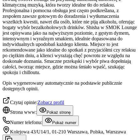
klimatyczną muzyką, która tworzy idealne tło do relaksu.
Profesjonalna i pomocna obsługa jest często podkreślana, z
zespołem zawsze gotowym do doradzenia i wytłumaczenia
wszelkich kwestii, nawet dla osób, które nie piją alkoholu, oferując
bogaty wybór bezalkoholowych drinków. Shisha w SMOK Lounge
jest opisywana jako na najwyższym poziomie, z gęstym dymem,
intensywnym i wyraźnym smakiem, idealnie dopasowana do
indywidualnych upodobań każdego klienta. Miejsce to jest
rekomendowane jako idealne do spotkań z przyjaciółmi czy relaksu
po ciężkim dniu, a klienci wyrażają chęć powrotu ze względu na
doskonałe doznania. Smaczne przekąski i wybór piwa dopełniają
całości, tworząc miejsce, gdzie można śmiało wpaść, szukając
spokoju i chilloutu.
Opis wygenerowany automatycznie na podstawie publicznie
dostępnych opinii.
Czytaj opinie:
Zobacz profil
Strona www:
Pokaż stronę
Numer telefonu:
Pokaż numer
Kolejowa 43/U14/1, 01-210 Warszawa, Polska, Warszawa