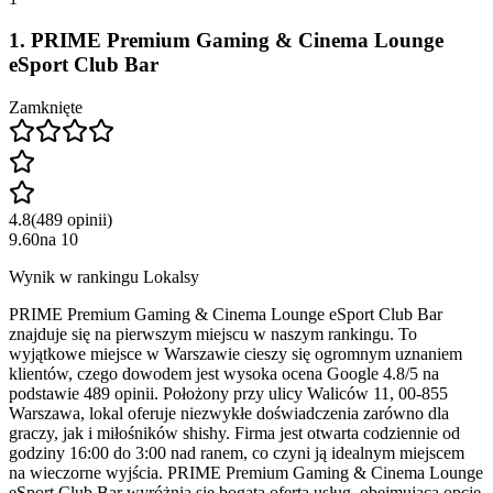
1
.
PRIME Premium Gaming & Cinema Lounge
eSport Club Bar
Zamknięte
4.8
(
489
opinii
)
9.60
na
10
Wynik w rankingu Lokalsy
PRIME Premium Gaming & Cinema Lounge eSport Club Bar
znajduje się na pierwszym miejscu w naszym rankingu. To
wyjątkowe miejsce w Warszawie cieszy się ogromnym uznaniem
klientów, czego dowodem jest wysoka ocena Google 4.8/5 na
podstawie 489 opinii. Położony przy ulicy Waliców 11, 00-855
Warszawa, lokal oferuje niezwykłe doświadczenia zarówno dla
graczy, jak i miłośników shishy. Firma jest otwarta codziennie od
godziny 16:00 do 3:00 nad ranem, co czyni ją idealnym miejscem
na wieczorne wyjścia. PRIME Premium Gaming & Cinema Lounge
eSport Club Bar wyróżnia się bogatą ofertą usług, obejmującą opcje