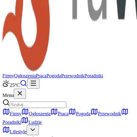
Firmy
Ogłoszenia
Praca
Pogoda
Przewodnik
Poradniki
25
°C
Menu
Firmy
Ogłoszenia
Praca
Pogoda
Przewodnik
Poradniki
Ludzie
Lifestyle