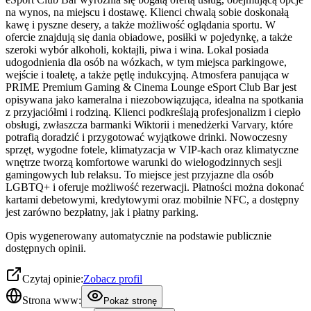
na wynos, na miejscu i dostawę. Klienci chwalą sobie doskonałą
kawę i pyszne desery, a także możliwość oglądania sportu. W
ofercie znajdują się dania obiadowe, posiłki w pojedynkę, a także
szeroki wybór alkoholi, koktajli, piwa i wina. Lokal posiada
udogodnienia dla osób na wózkach, w tym miejsca parkingowe,
wejście i toaletę, a także pętlę indukcyjną. Atmosfera panująca w
PRIME Premium Gaming & Cinema Lounge eSport Club Bar jest
opisywana jako kameralna i niezobowiązująca, idealna na spotkania
z przyjaciółmi i rodziną. Klienci podkreślają profesjonalizm i ciepło
obsługi, zwłaszcza barmanki Wiktorii i menedżerki Varvary, które
potrafią doradzić i przygotować wyjątkowe drinki. Nowoczesny
sprzęt, wygodne fotele, klimatyzacja w VIP-kach oraz klimatyczne
wnętrze tworzą komfortowe warunki do wielogodzinnych sesji
gamingowych lub relaksu. To miejsce jest przyjazne dla osób
LGBTQ+ i oferuje możliwość rezerwacji. Płatności można dokonać
kartami debetowymi, kredytowymi oraz mobilnie NFC, a dostępny
jest zarówno bezpłatny, jak i płatny parking.
Opis wygenerowany automatycznie na podstawie publicznie
dostępnych opinii.
Czytaj opinie:
Zobacz profil
Strona www:
Pokaż stronę