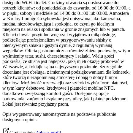
dostęp do Wi-Fi i toalet. Godziny otwarcia są dostosowane do
potrzeb klientów: od poniedziałku do czwartku od 16:00 do 01:00, a
w piątki, soboty i niedziele od 14:00 do 01:00 lub 03:00. Atmosfera
w Krutoy Lounge Grzybowska jest opisywana jako kameralna,
modna, niezobowiązująca i spokojna, co czyni go idealnym
miejscem na relaks i spotkania w gronie znajomych lub w parach.
Klienci chwalą przytulne wnętrza i wyjątkowo miłą obsługę,
podkreślając profesjonalizm w przygotowywaniu shishy o
intensywnym smaku i gęstym dymie, z regularną wymianą
węgielków. Oferta gastronomiczna również zbiera pochwały, w tym
wyśmienity tatar, sushi, cheeseburgery i sałatki. Wielu gości
podkreśla, że shisha jest najlepsza, jaką mieli okazję próbować w
Warszawie, a koktajle są na najwyższym poziomie. Szczególnie
doceniana jest obsługa, z imiennymi podziękowaniami dla kelnerek,
które tworzą niezapomnianą atmosferę i dbają o dobry humor
klientów. Możliwość rezerwacji oraz szeroki wybór form płatności,
w tym karty debetowe, kredytowe i płatności mobilne NFC,
dodatkowo zwiększają komfort gości. Dostępne są opcje
parkowania, zarówno bezpłatne przy ulicy, jak i płatne podziemne.
Lokal jest również przyjazny psom.
Opis wygenerowany automatycznie na podstawie publicznie
dostępnych opinii.
Czytaj opinie:
Zobacz profil