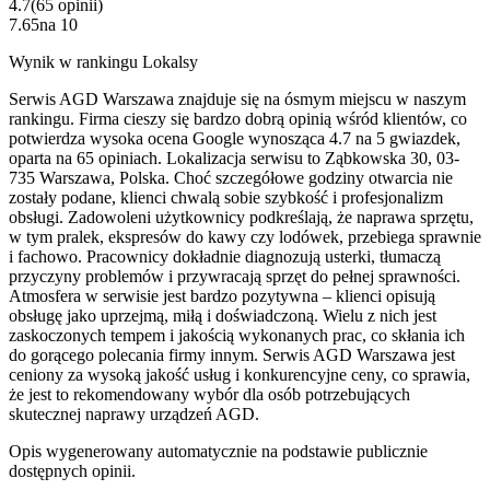
4.7
(
65
opinii
)
7.65
na
10
Wynik w rankingu Lokalsy
Serwis AGD Warszawa znajduje się na ósmym miejscu w naszym
rankingu. Firma cieszy się bardzo dobrą opinią wśród klientów, co
potwierdza wysoka ocena Google wynosząca 4.7 na 5 gwiazdek,
oparta na 65 opiniach. Lokalizacja serwisu to Ząbkowska 30, 03-
735 Warszawa, Polska. Choć szczegółowe godziny otwarcia nie
zostały podane, klienci chwalą sobie szybkość i profesjonalizm
obsługi. Zadowoleni użytkownicy podkreślają, że naprawa sprzętu,
w tym pralek, ekspresów do kawy czy lodówek, przebiega sprawnie
i fachowo. Pracownicy dokładnie diagnozują usterki, tłumaczą
przyczyny problemów i przywracają sprzęt do pełnej sprawności.
Atmosfera w serwisie jest bardzo pozytywna – klienci opisują
obsługę jako uprzejmą, miłą i doświadczoną. Wielu z nich jest
zaskoczonych tempem i jakością wykonanych prac, co skłania ich
do gorącego polecania firmy innym. Serwis AGD Warszawa jest
ceniony za wysoką jakość usług i konkurencyjne ceny, co sprawia,
że jest to rekomendowany wybór dla osób potrzebujących
skutecznej naprawy urządzeń AGD.
Opis wygenerowany automatycznie na podstawie publicznie
dostępnych opinii.