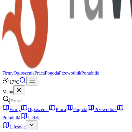
Firmy
Ogłoszenia
Praca
Pogoda
Przewodnik
Poradniki
17
°C
Menu
Firmy
Ogłoszenia
Praca
Pogoda
Przewodnik
Poradniki
Ludzie
Lifestyle