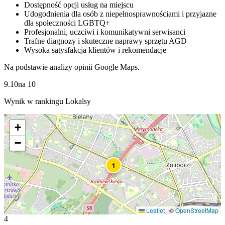
Dostępność opcji usług na miejscu
Udogodnienia dla osób z niepełnosprawnościami i przyjazne
dla społeczności LGBTQ+
Profesjonalni, uczciwi i komunikatywni serwisanci
Trafne diagnozy i skuteczne naprawy sprzętu AGD
Wysoka satysfakcja klientów i rekomendacje
Na podstawie analizy opinii Google Maps.
9.10
na
10
Wynik w rankingu Lokalsy
+
−
1
Leaflet
|
©
OpenStreetMap
4