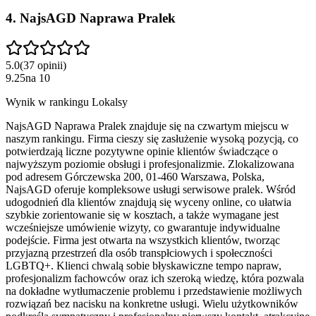
4
.
NajsAGD Naprawa Pralek
5.0
(
37
opinii
)
9.25
na
10
Wynik w rankingu Lokalsy
NajsAGD Naprawa Pralek znajduje się na czwartym miejscu w
naszym rankingu. Firma cieszy się zasłużenie wysoką pozycją, co
potwierdzają liczne pozytywne opinie klientów świadczące o
najwyższym poziomie obsługi i profesjonalizmie. Zlokalizowana
pod adresem Górczewska 200, 01-460 Warszawa, Polska,
NajsAGD oferuje kompleksowe usługi serwisowe pralek. Wśród
udogodnień dla klientów znajdują się wyceny online, co ułatwia
szybkie zorientowanie się w kosztach, a także wymagane jest
wcześniejsze umówienie wizyty, co gwarantuje indywidualne
podejście. Firma jest otwarta na wszystkich klientów, tworząc
przyjazną przestrzeń dla osób transpłciowych i społeczności
LGBTQ+. Klienci chwalą sobie błyskawiczne tempo napraw,
profesjonalizm fachowców oraz ich szeroką wiedzę, która pozwala
na dokładne wytłumaczenie problemu i przedstawienie możliwych
rozwiązań bez nacisku na konkretne usługi. Wielu użytkowników