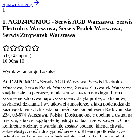
Sprawdź ofertę
1
1
.
AGD24POMOC - Serwis AGD Warszawa, Serwis
Electrolux Warszawa, Serwis Pralek Warszawa,
Serwis Zmywarek Warszawa
5.0
(
242
opinii
)
10.00
na
10
Wynik w rankingu Lokalsy
AGD24POMOC - Serwis AGD Warszawa, Serwis Electrolux
Warszawa, Serwis Pralek Warszawa, Serwis Zmywarek Warszawa
znajduje się na pierwszym miejscu w naszym rankingu. Firma
zasłużenie zdobywa najwyższe oceny dzięki profesjonalizmowi,
szybkości działania i wyjątkowej atmosferze, z jaką podchodzą do
każdego klienta. Ich siedziba mieści się pod adresem Radzymińska
234, 03-674 Warszawa, Polska. Dostępne opcje obejmują usługi na
miejscu, a także bogatą ofertę usług montażu i serwisowych. Choć
konkretne godziny otwarcia nie zostały podane, klienci chwalą
sobie elastyczność i dostępność serwisu. Klienci podkreślają, że
usługi są wykonywane profesjonalnie, szybko i w bardzo miłej