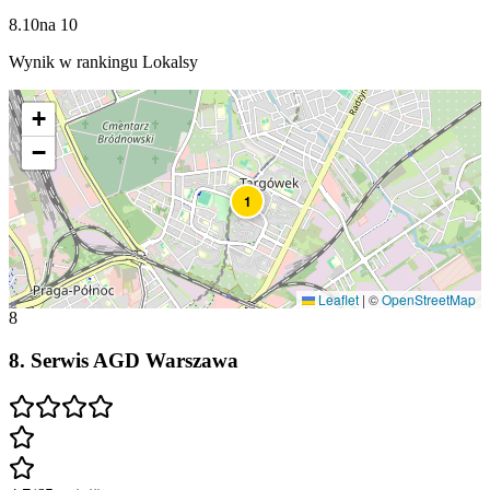
8.10
na
10
Wynik w rankingu Lokalsy
+
−
1
Leaflet
|
©
OpenStreetMap
8
8
.
Serwis AGD Warszawa