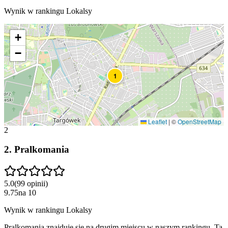
Wynik w rankingu Lokalsy
+
−
1
Leaflet
|
©
OpenStreetMap
2
2
.
Pralkomania
5.0
(
99
opinii
)
9.75
na
10
Wynik w rankingu Lokalsy
Pralkomania znajduje się na drugim miejscu w naszym rankingu. Ta