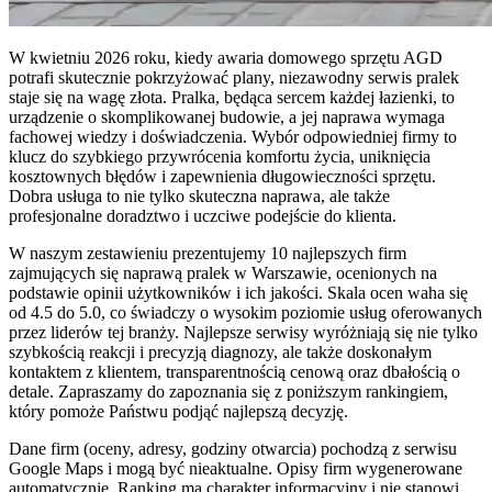
W kwietniu 2026 roku, kiedy awaria domowego sprzętu AGD
potrafi skutecznie pokrzyżować plany, niezawodny serwis pralek
staje się na wagę złota. Pralka, będąca sercem każdej łazienki, to
urządzenie o skomplikowanej budowie, a jej naprawa wymaga
fachowej wiedzy i doświadczenia. Wybór odpowiedniej firmy to
klucz do szybkiego przywrócenia komfortu życia, uniknięcia
kosztownych błędów i zapewnienia długowieczności sprzętu.
Dobra usługa to nie tylko skuteczna naprawa, ale także
profesjonalne doradztwo i uczciwe podejście do klienta.
W naszym zestawieniu prezentujemy 10 najlepszych firm
zajmujących się naprawą pralek w Warszawie, ocenionych na
podstawie opinii użytkowników i ich jakości. Skala ocen waha się
od 4.5 do 5.0, co świadczy o wysokim poziomie usług oferowanych
przez liderów tej branży. Najlepsze serwisy wyróżniają się nie tylko
szybkością reakcji i precyzją diagnozy, ale także doskonałym
kontaktem z klientem, transparentnością cenową oraz dbałością o
detale. Zapraszamy do zapoznania się z poniższym rankingiem,
który pomoże Państwu podjąć najlepszą decyzję.
Dane firm (oceny, adresy, godziny otwarcia) pochodzą z serwisu
Google Maps i mogą być nieaktualne. Opisy firm wygenerowane
automatycznie. Ranking ma charakter informacyjny i nie stanowi