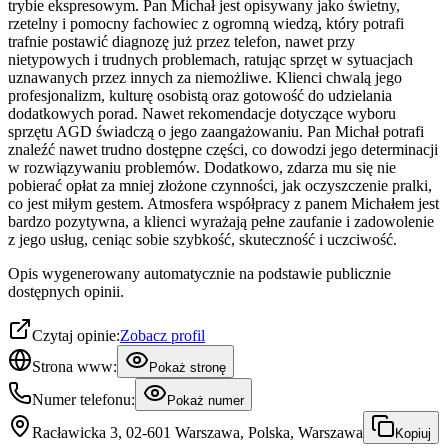
trybie ekspresowym. Pan Michał jest opisywany jako świetny,
rzetelny i pomocny fachowiec z ogromną wiedzą, który potrafi
trafnie postawić diagnozę już przez telefon, nawet przy
nietypowych i trudnych problemach, ratując sprzęt w sytuacjach
uznawanych przez innych za niemożliwe. Klienci chwalą jego
profesjonalizm, kulturę osobistą oraz gotowość do udzielania
dodatkowych porad. Nawet rekomendacje dotyczące wyboru
sprzętu AGD świadczą o jego zaangażowaniu. Pan Michał potrafi
znaleźć nawet trudno dostępne części, co dowodzi jego determinacji
w rozwiązywaniu problemów. Dodatkowo, zdarza mu się nie
pobierać opłat za mniej złożone czynności, jak oczyszczenie pralki,
co jest miłym gestem. Atmosfera współpracy z panem Michałem jest
bardzo pozytywna, a klienci wyrażają pełne zaufanie i zadowolenie
z jego usług, ceniąc sobie szybkość, skuteczność i uczciwość.
Opis wygenerowany automatycznie na podstawie publicznie
dostępnych opinii.
Czytaj opinie:
Zobacz profil
Strona www:
Pokaż stronę
Numer telefonu:
Pokaż numer
Racławicka 3, 02-601 Warszawa, Polska, Warszawa
Kopiuj