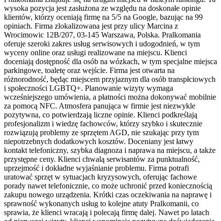
wysoka pozycja jest zasłużona ze względu na doskonałe opinie
klientów, którzy oceniają firmę na 5/5 na Google, bazując na 99
opiniach. Firma zlokalizowana jest przy ulicy Marcina z
Wrocimowic 12B/207, 03-145 Warszawa, Polska. Pralkomania
oferuje szeroki zakres usług serwisowych i udogodnień, w tym
wyceny online oraz usługi realizowane na miejscu. Klienci
doceniają dostępność dla osób na wózkach, w tym specjalne miejsca
parkingowe, toaletę oraz wejście. Firma jest otwarta na
różnorodność, będąc miejscem przyjaznym dla osób transpłciowych
i społeczności LGBTQ+. Planowanie wizyty wymaga
wcześniejszego umówienia, a płatności można dokonywać mobilnie
za pomocą NFC. Atmosfera panująca w firmie jest niezwykle
pozytywna, co potwierdzają liczne opinie. Klienci podkreślają
profesjonalizm i wiedzę fachowców, którzy szybko i skutecznie
rozwiązują problemy ze sprzętem AGD, nie szukając przy tym
niepotrzebnych dodatkowych kosztów. Doceniany jest łatwy
kontakt telefoniczny, szybka diagnoza i naprawa na miejscu, a także
przystępne ceny. Klienci chwalą serwisantów za punktualność,
uprzejmość i dokładne wyjaśnianie problemu. Firma potrafi
uratować sprzęt w sytuacjach kryzysowych, oferując fachowe
porady nawet telefonicznie, co może uchronić przed koniecznością
zakupu nowego urządzenia. Krótki czas oczekiwania na naprawę i
sprawność wykonanych usług to kolejne atuty Pralkomanii, co
sprawia, że klienci wracają i polecają firmę dalej. Nawet po latach