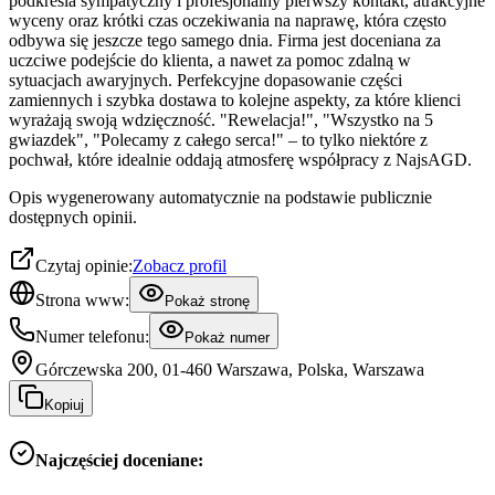
podkreśla sympatyczny i profesjonalny pierwszy kontakt, atrakcyjne
wyceny oraz krótki czas oczekiwania na naprawę, która często
odbywa się jeszcze tego samego dnia. Firma jest doceniana za
uczciwe podejście do klienta, a nawet za pomoc zdalną w
sytuacjach awaryjnych. Perfekcyjne dopasowanie części
zamiennych i szybka dostawa to kolejne aspekty, za które klienci
wyrażają swoją wdzięczność. "Rewelacja!", "Wszystko na 5
gwiazdek", "Polecamy z całego serca!" – to tylko niektóre z
pochwał, które idealnie oddają atmosferę współpracy z NajsAGD.
Opis wygenerowany automatycznie na podstawie publicznie
dostępnych opinii.
Czytaj opinie:
Zobacz profil
Strona www:
Pokaż stronę
Numer telefonu:
Pokaż numer
Górczewska 200, 01-460 Warszawa, Polska, Warszawa
Kopiuj
Najczęściej doceniane: