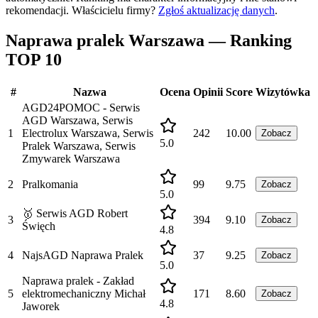
rekomendacji.
Właścicielu firmy?
Zgłoś aktualizację danych
.
Naprawa pralek Warszawa — Ranking
TOP 10
#
Nazwa
Ocena
Opinii
Score
Wizytówka
AGD24POMOC - Serwis
AGD Warszawa, Serwis
1
Electrolux Warszawa, Serwis
242
10.00
Zobacz
5.0
Pralek Warszawa, Serwis
Zmywarek Warszawa
2
Pralkomania
99
9.75
Zobacz
5.0
🥇 Serwis AGD Robert
3
394
9.10
Zobacz
Święch
4.8
4
NajsAGD Naprawa Pralek
37
9.25
Zobacz
5.0
Naprawa pralek - Zakład
5
elektromechaniczny Michał
171
8.60
Zobacz
4.8
Jaworek