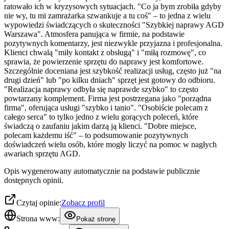
ratowało ich w kryzysowych sytuacjach. "Co ja bym zrobiła gdyby
nie wy, tu mi zamrażarka szwankuje a tu coś" – to jedna z wielu
wypowiedzi świadczących o skuteczności "Szybkiej naprawy AGD
Warszawa". Atmosfera panująca w firmie, na podstawie
pozytywnych komentarzy, jest niezwykle przyjazna i profesjonalna.
Klienci chwalą "miły kontakt z obsługą" i "miłą rozmowę", co
sprawia, że powierzenie sprzętu do naprawy jest komfortowe.
Szczególnie doceniana jest szybkość realizacji usług, często już "na
drugi dzień" lub "po kilku dniach" sprzęt jest gotowy do odbioru.
"Realizacja naprawy odbyła się naprawde szybko" to często
powtarzany komplement. Firma jest postrzegana jako "porządna
firma", oferująca usługi "szybko i tanio". "Osobiście polecam z
całego serca" to tylko jedno z wielu gorących poleceń, które
świadczą o zaufaniu jakim darzą ją klienci. "Dobre miejsce,
polecam każdemu iść" – to podsumowanie pozytywnych
doświadczeń wielu osób, które mogły liczyć na pomoc w nagłych
awariach sprzętu AGD.
Opis wygenerowany automatycznie na podstawie publicznie
dostępnych opinii.
Czytaj opinie:
Zobacz profil
Strona www:
Pokaż stronę