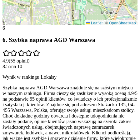
Leaflet
|
©
OpenStreetMap
6
6
.
Szybka naprawa AGD Warszawa
4.9
(
55
opinii
)
8.55
na
10
Wynik w rankingu Lokalsy
Szybka naprawa AGD Warszawa znajduje się na szóstym miejscu
w naszym rankingu. Firma cieszy się zasłużenie wysoką oceną 4.9/5
na podstawie 55 opinii klientów, co świadczy o ich profesjonalizmie
i satysfakcji klientów. Znajduje się pod adresem Strażacka 135, 04-
455 Warszawa, Polska, oferując swoje usługi mieszkańcom stolicy.
Choć dokładne godziny otwarcia i dostępne udogodnienia nie
zostały podane, opinie klientów jasno wskazują na szeroki zakres
świadczonych usług, obejmujących naprawę zamrażarek,
zmywarek, lodówek, a nawet mikrofalówek. Klienci podkreślają,
jak ważne jest szybkie i sprawne działanie firmy, które wielokrotnie