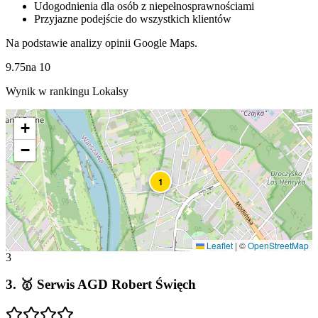
Udogodnienia dla osób z niepełnosprawnościami
Przyjazne podejście do wszystkich klientów
Na podstawie analizy opinii Google Maps.
9.75
na
10
Wynik w rankingu Lokalsy
+
−
1
Leaflet
|
©
OpenStreetMap
3
3
.
🥇 Serwis AGD Robert Święch