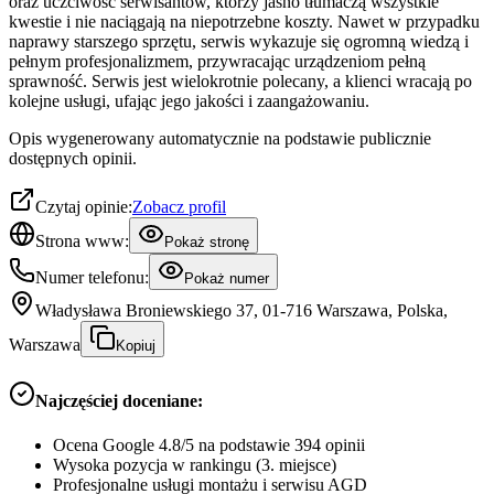
oraz uczciwość serwisantów, którzy jasno tłumaczą wszystkie
kwestie i nie naciągają na niepotrzebne koszty. Nawet w przypadku
naprawy starszego sprzętu, serwis wykazuje się ogromną wiedzą i
pełnym profesjonalizmem, przywracając urządzeniom pełną
sprawność. Serwis jest wielokrotnie polecany, a klienci wracają po
kolejne usługi, ufając jego jakości i zaangażowaniu.
Opis wygenerowany automatycznie na podstawie publicznie
dostępnych opinii.
Czytaj opinie:
Zobacz profil
Strona www:
Pokaż stronę
Numer telefonu:
Pokaż numer
Władysława Broniewskiego 37, 01-716 Warszawa, Polska,
Warszawa
Kopiuj
Najczęściej doceniane:
Ocena Google 4.8/5 na podstawie 394 opinii
Wysoka pozycja w rankingu (3. miejsce)
Profesjonalne usługi montażu i serwisu AGD