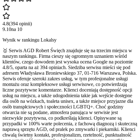
4.8
(
394
opinii
)
9.10
na
10
Wynik w rankingu Lokalsy
🥇 Serwis AGD Robert Święch znajduje się na trzecim miejscu w
naszym rankingu. Firma cieszy się ogromnym uznaniem wśród
klientów, czego dowodem jest wysoka ocena Google na poziomie
4.8/5, oparta na aż 394 opiniach. Siedziba serwisu mieści się pod
adresem Władysława Broniewskiego 37, 01-716 Warszawa, Polska.
Serwis oferuje szeroki zakres usług, w tym profesjonalne usługi
montażu oraz kompleksowe usługi serwisowe, co potwierdzają
liczne pozytywne komentarze. Klienci doceniają dostępność opcji
usług na miejscu, a także udogodnienia takie jak wejście dostępne
dla osób na wózkach, toaleta unisex, a także miejsce przyjazne dla
osób transpłciowych i społeczności LGBTQ+. Choć godziny
otwarcia nie są podane, atmosfera panująca w serwisie jest
niezwykle pozytywna, co podkreślają klienci. Opisywane są
przypadki w 100% warte polecenia, z fachową diagnozą i skuteczną
naprawą sprzętu AGD, od pralek po zmywarki i piekarniki. Klienci
chwalą świetny kontakt, profesjonalizm, rzetelność, punktualność