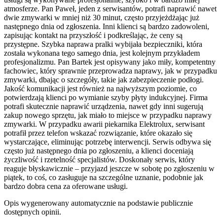
atmosferze. Pan Paweł, jeden z serwisantów, potrafi naprawić nawet
dwie zmywarki w mniej niż 30 minut, często przyjeżdżając już
następnego dnia od zgłoszenia. Inni klienci są bardzo zadowoleni,
zapisując kontakt na przyszłość i podkreślając, że ceny są
przystępne. Szybka naprawa pralki wybijała bezpieczniki, która
została wykonana tego samego dnia, jest kolejnym przykładem
profesjonalizmu. Pan Bartek jest opisywany jako miły, kompetentny
fachowiec, który sprawnie przeprowadza naprawy, jak w przypadku
zmywarki, dbając o szczegóły, takie jak zabezpieczenie podłogi.
Jakość komunikacji jest również na najwyższym poziomie, co
potwierdzają klienci po wymianie szyby płyty indukcyjnej. Firma
potrafi skutecznie naprawić urządzenia, nawet gdy inni sugerują
zakup nowego sprzętu, jak miało to miejsce w przypadku naprawy
zmywarki. W przypadku awarii piekarnika Elektrolux, serwisant
potrafił przez telefon wskazać rozwiązanie, które okazało się
wystarczające, eliminując potrzebę interwencji. Serwis odbywa się
często już następnego dnia po zgłoszeniu, a klienci doceniają
życzliwość i rzetelność specjalistów. Doskonały serwis, który
reaguje błyskawicznie – przyjazd jeszcze w sobotę po zgłoszeniu w
piątek, to coś, co zasługuje na szczególne uznanie, podobnie jak
bardzo dobra cena za oferowane usługi.
Opis wygenerowany automatycznie na podstawie publicznie
dostępnych opinii.