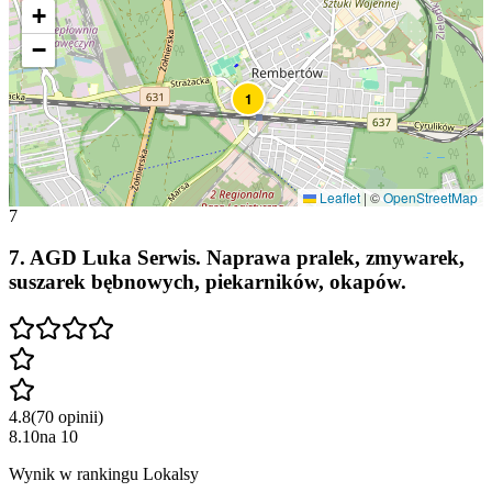
+
−
1
Leaflet
|
©
OpenStreetMap
7
7
.
AGD Luka Serwis. Naprawa pralek, zmywarek,
suszarek bębnowych, piekarników, okapów.
4.8
(
70
opinii
)
8.10
na
10
Wynik w rankingu Lokalsy