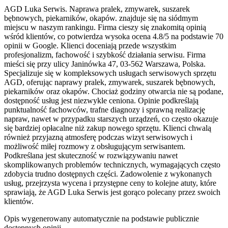
AGD Luka Serwis. Naprawa pralek, zmywarek, suszarek
bębnowych, piekarników, okapów. znajduje się na siódmym
miejscu w naszym rankingu. Firma cieszy się znakomitą opinią
wśród klientów, co potwierdza wysoka ocena 4.8/5 na podstawie 70
opinii w Google. Klienci doceniają przede wszystkim
profesjonalizm, fachowość i szybkość działania serwisu. Firma
mieści się przy ulicy Janinówka 47, 03-562 Warszawa, Polska.
Specjalizuje się w kompleksowych usługach serwisowych sprzętu
AGD, oferując naprawy pralek, zmywarek, suszarek bębnowych,
piekarników oraz okapów. Chociaż godziny otwarcia nie są podane,
dostępność usług jest niezwykle ceniona. Opinie podkreślają
punktualność fachowców, trafne diagnozy i sprawną realizację
napraw, nawet w przypadku starszych urządzeń, co często okazuje
się bardziej opłacalne niż zakup nowego sprzętu. Klienci chwalą
również przyjazną atmosferę podczas wizyt serwisowych i
możliwość miłej rozmowy z obsługującym serwisantem.
Podkreślana jest skuteczność w rozwiązywaniu nawet
skomplikowanych problemów technicznych, wymagających często
zdobycia trudno dostępnych części. Zadowolenie z wykonanych
usług, przejrzysta wycena i przystępne ceny to kolejne atuty, które
sprawiają, że AGD Luka Serwis jest gorąco polecany przez swoich
klientów.
Opis wygenerowany automatycznie na podstawie publicznie
dostępnych opinii.