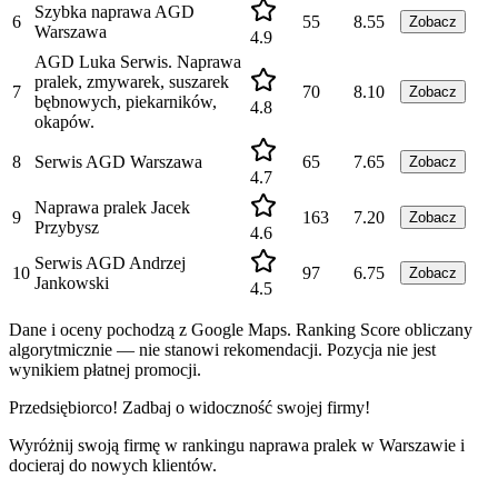
Szybka naprawa AGD
6
55
8.55
Zobacz
Warszawa
4.9
AGD Luka Serwis. Naprawa
pralek, zmywarek, suszarek
7
70
8.10
Zobacz
bębnowych, piekarników,
4.8
okapów.
8
Serwis AGD Warszawa
65
7.65
Zobacz
4.7
Naprawa pralek Jacek
9
163
7.20
Zobacz
Przybysz
4.6
Serwis AGD Andrzej
10
97
6.75
Zobacz
Jankowski
4.5
Dane i oceny pochodzą z Google Maps. Ranking Score obliczany
algorytmicznie — nie stanowi rekomendacji. Pozycja nie jest
wynikiem płatnej promocji.
Przedsiębiorco! Zadbaj o widoczność swojej firmy!
Wyróżnij swoją firmę w rankingu
naprawa pralek
w
Warszawie
i
docieraj do nowych klientów.