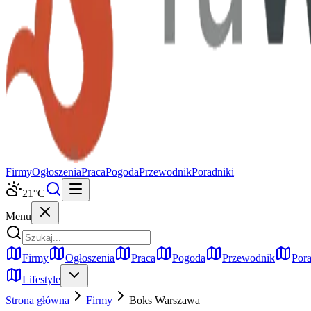
Firmy
Ogłoszenia
Praca
Pogoda
Przewodnik
Poradniki
21
°C
Menu
Firmy
Ogłoszenia
Praca
Pogoda
Przewodnik
Pora
Lifestyle
Strona główna
Firmy
Boks
Warszawa