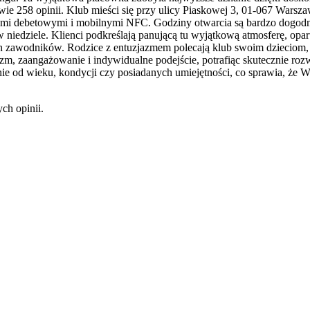
ie 258 opinii. Klub mieści się przy ulicy Piaskowej 3, 01-067 Warsza
rtami debetowymi i mobilnymi NFC. Godziny otwarcia są bardzo dogodn
iedziele. Klienci podkreślają panującą tu wyjątkową atmosferę, opartą
h zawodników. Rodzice z entuzjazmem polecają klub swoim dzieciom,
izm, zaangażowanie i indywidualne podejście, potrafiąc skutecznie r
nie od wieku, kondycji czy posiadanych umiejętności, co sprawia, że
ch opinii.