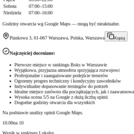
Sobota
07:00–15:00
Niedziela
07:00–16:00
Godziny otwarcia wg Google Maps — mogą być nieaktualne.
Piaskowa 3, 01-067 Warszawa, Polska, Warszawa
Kopiuj
Najczęściej doceniane:
Pierwsze miejsce w rankingu Boks w Warszawie
Wyjątkowa, przyjazna atmosfera sprzyjająca rozwojowi
Profesjonalne i zaangażowane podejście trenerów
Ogromny progres techniczny i kondycyjny zawodników
Indywidualne dopasowanie treningów do potrzeb
Idealne miejsce zarówno dla początkujących, jak i zaawansow
Wysoka ocena 5/5 na Google z dużą liczbą opinii
Dogodne godziny otwarcia dla wszystkich
Na podstawie analizy opinii Google Maps.
10.00
na
10
Wynik w rankingu Lokalsy