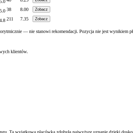
5.0
38
8.00
Zobacz
5.0
211
7.35
Zobacz
4.8
rytmicznie — nie stanowi rekomendacji. Pozycja nie jest wynikiem pł
owych klientów.
ngu. Ta wyjątkowa placówka zdobyła najwyższe uznanie dzięki doskon