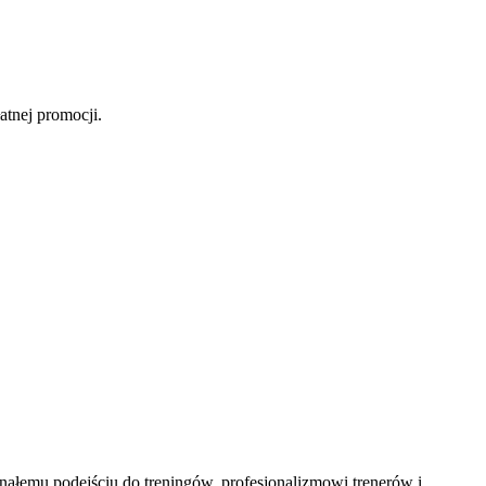
atnej promocji.
ałemu podejściu do treningów, profesjonalizmowi trenerów i