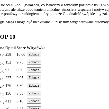
ię od 4.8 do 5 gwiazdek, co świadczy o wysokim poziomie usług w wa
owym, ale także budowaniem unikalnej atmosfery wsparcia i motywacji.
z poniższym rankingiem, który pomoże Ci odnaleźć swój idealny zaką
ogle Maps i mogą być nieaktualne. Opisy firm wygenerowane automatyc
TOP 10
ena
Opinii
Score
Wizytówka
258
10.00
Zobacz
5.0
152
9.75
Zobacz
5.0
93
9.50
Zobacz
5.0
227
9.05
Zobacz
4.9
176
8.80
Zobacz
4.9
156
8.55
Zobacz
4.9
412
8.10
Zobacz
4.8
40
8.25
Zobacz