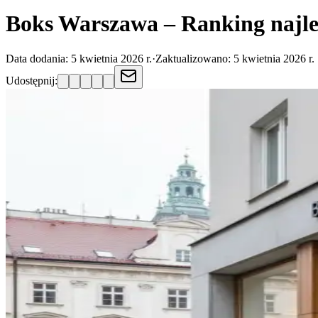
Boks Warszawa – Ranking najle
Data dodania:
5 kwietnia 2026 r.
·
Zaktualizowano:
5 kwietnia 2026 r.
Udostępnij: