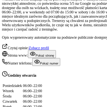
niezwykłej atmosferze, co potwierdza ocena 5/5 na Google na podstaw
dostępne dla osób na wózkach, toaletę oraz możliwość płatności ka
06:00–22:00, a w weekendy od 07:00 do 15:00 w soboty i do 16:00 w n
miejsce idealnym zarówno dla początkujących, jak i zaawansowanyc
obserwowany u podopiecznych. Trenerzy są chwaleni za profesjonal
Wielu użytkowników podkreśla, że czuje się tu jak w domu, niezależ
miejsce i czerpać radość z treningów.
Opis wygenerowany automatycznie na podstawie publicznie dostępny
Czytaj opinie:
Zobacz profil
Strona www:
Pokaż stronę
Numer telefonu:
Pokaż numer
Godziny otwarcia
Poniedziałek
06:00–22:00
Wtorek
06:00–22:00
Środa
06:00–22:00
Czwartek
06:00–22:00
Piątek
06:00–22:00