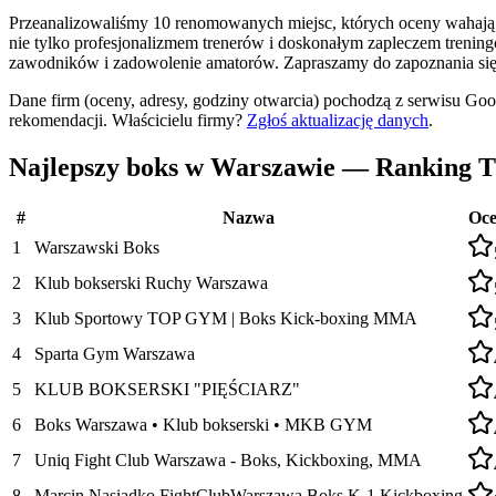
Przeanalizowaliśmy 10 renomowanych miejsc, których oceny wahają s
nie tylko profesjonalizmem trenerów i doskonałym zapleczem trening
zawodników i zadowolenie amatorów. Zapraszamy do zapoznania się 
Dane firm (oceny, adresy, godziny otwarcia) pochodzą z serwisu Go
rekomendacji.
Właścicielu firmy?
Zgłoś aktualizację danych
.
Najlepszy boks w Warszawie — Ranking 
#
Nazwa
Oc
1
Warszawski Boks
2
Klub bokserski Ruchy Warszawa
3
Klub Sportowy TOP GYM | Boks Kick-boxing MMA
4
Sparta Gym Warszawa
5
KLUB BOKSERSKI "PIĘŚCIARZ"
6
Boks Warszawa • Klub bokserski • MKB GYM
7
Uniq Fight Club Warszawa - Boks, Kickboxing, MMA
8
Marcin Nasiadko FightClubWarszawa Boks K-1 Kickboxing