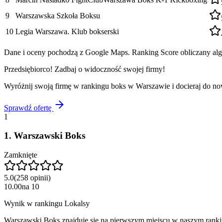
9
Warszawska Szkoła Boksu
10
Legia Warszawa. Klub bokserski
Dane i oceny pochodzą z Google Maps. Ranking Score obliczany algo
Przedsiębiorco! Zadbaj o widoczność swojej firmy!
Wyróżnij swoją firmę w rankingu
boks
w
Warszawie
i docieraj do n
Sprawdź ofertę
1
1
.
Warszawski Boks
Zamknięte
5.0
(
258
opinii
)
10.00
na
10
Wynik w rankingu Lokalsy
Warszawski Boks znajduje się na pierwszym miejscu w naszym ranki