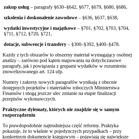
zakup usług
– paragrafy §630–§642, §677, §679, §680, §686,
szkolenia i doskonalenie zawodowe
– §636, §637, §638,
wydatki inwestycyjne i majątkowe
– §701, §702, §703, §704,
§711, §712, §720, §721,
dotacje, subwencje i transfery
– §300–§392, §400–§478.
Każdy z tych obszarów to obszerny materiał wymagający osobnej
analizy – zarówno pod kątem mapowania na dotychczasowe
paragrafy, jak i powiązania z grupami wydatków w rozumieniu
znowelizowanego art. 124 ufp.
Numery i zakresy nowych paragrafów wynikają z obecnie
dostępnych projektów i materiałów roboczych Ministerstwa
Finansów i mogą jeszcze ulec zmianie na etapie finalizacji
przepisów wykonawczych.
Praktyczne dylematy, których nie znajdzie się w samym
rozporządzeniu
To prawdopodobnie najtrudniejsza część reformy. Praktyka
pokazuje, że to właśnie w pojedynczych przypadkach – przy
konkretnym dokumencie księgowym – pojawiają się największe