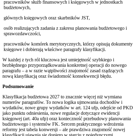
pracowników służb finansowych i księgowych w jednostkach
budżetowych,
głównych księgowych oraz skarbników JST,
osób realizujących zadania z zakresu planowania budżetowego i
sprawozdawczości,
pracowników komórek merytorycznych, którzy opisują dokumenty
księgowe i dobierają właściwe paragrafy klasyfikacji.
W każdej z tych ról kluczowa jest umiejętność szybkiego i
bezbłędnego przyporządkowania konkretnej operacji do nowego
paragrafu – a w razie wątpliwości znajomość zasad rządzących
nową klasyfikacją oraz świadomość konsekwencji błędu.
Podsumowanie
Klasyfikacja budżetowa 2027 to znacznie więcej niż wymiana
numerów paragrafów. To nowa logika ujmowania dochodów i
wydatków, nowe grupy wydatków w art. 124 ufp, odejście od PKD
jako punktu odniesienia, nowe regulacje dotyczące ewidencji
księgowej (art. 40a ufp) oraz konieczność przebudowy planowania
budżetowego i systemów FK. Sercem praktycznego wdrożenia
reformy jest tabela konwersji – ale prawdziwa znajomość nowej
klasyfikacji ujawnia się dopiero w starciu z pojedynczymi,