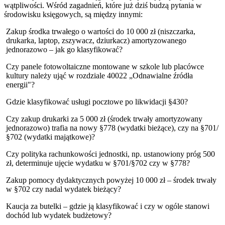
wątpliwości. Wśród zagadnień, które już dziś budzą pytania w
środowisku księgowych, są między innymi:
Zakup środka trwałego o wartości do 10 000 zł (niszczarka,
drukarka, laptop, zszywacz, dziurkacz) amortyzowanego
jednorazowo – jak go klasyfikować?
Czy panele fotowoltaiczne montowane w szkole lub placówce
kultury należy ująć w rozdziale 40022 „Odnawialne źródła
energii"?
Gdzie klasyfikować usługi pocztowe po likwidacji §430?
Czy zakup drukarki za 5 000 zł (środek trwały amortyzowany
jednorazowo) trafia na nowy §778 (wydatki bieżące), czy na §701/
§702 (wydatki majątkowe)?
Czy polityka rachunkowości jednostki, np. ustanowiony próg 500
zł, determinuje ujęcie wydatku w §701/§702 czy w §778?
Zakup pomocy dydaktycznych powyżej 10 000 zł – środek trwały
w §702 czy nadal wydatek bieżący?
Kaucja za butelki – gdzie ją klasyfikować i czy w ogóle stanowi
dochód lub wydatek budżetowy?