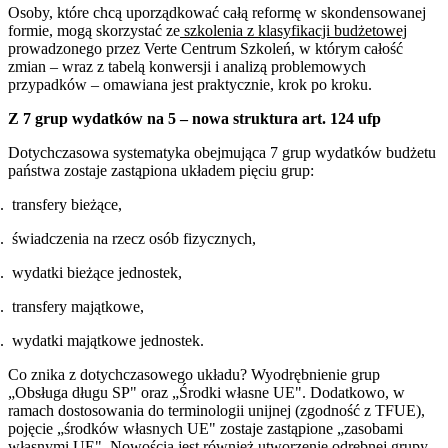
Osoby, które chcą uporządkować całą reformę w skondensowanej
formie, mogą skorzystać ze
szkolenia z klasyfikacji budżetowej
prowadzonego przez Verte Centrum Szkoleń, w którym całość
zmian – wraz z tabelą konwersji i analizą problemowych
przypadków – omawiana jest praktycznie, krok po kroku.
Z 7 grup wydatków na 5 – nowa struktura art. 124 ufp
Dotychczasowa systematyka obejmująca 7 grup wydatków budżetu
państwa zostaje zastąpiona układem pięciu grup:
transfery bieżące,
świadczenia na rzecz osób fizycznych,
wydatki bieżące jednostek,
transfery majątkowe,
wydatki majątkowe jednostek.
Co znika z dotychczasowego układu? Wyodrębnienie grup
„Obsługa długu SP" oraz „Środki własne UE". Dodatkowo, w
ramach dostosowania do terminologii unijnej (zgodność z TFUE),
pojęcie „środków własnych UE" zostaje zastąpione „zasobami
własnymi UE". Nowością jest również utworzenie odrębnej grupy