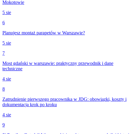
Mokotowie
5 sie
6
Planujesz montaż parapetów w Warszawie?
5 sie
7
Most gdański w warszawie: praktyczny przewodnik i dane
techniczne
4 sie
8
Zatrudnienie pierwszego pracownika w JDG: obowiązki, koszty i
dokumentacja krok po kroku
4 sie
9