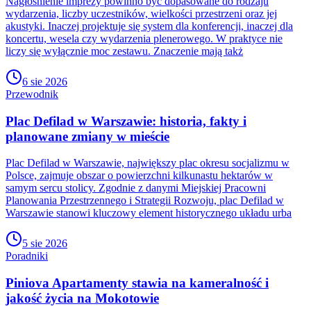
Nagłośnienie imprezy powinno być dopasowane do rodzaju
wydarzenia, liczby uczestników, wielkości przestrzeni oraz jej
akustyki. Inaczej projektuje się system dla konferencji, inaczej dla
koncertu, wesela czy wydarzenia plenerowego. W praktyce nie
liczy się wyłącznie moc zestawu. Znaczenie mają takż
6 sie 2026
Przewodnik
Plac Defilad w Warszawie: historia, fakty i
planowane zmiany w mieście
Plac Defilad w Warszawie, największy plac okresu socjalizmu w
Polsce, zajmuje obszar o powierzchni kilkunastu hektarów w
samym sercu stolicy. Zgodnie z danymi Miejskiej Pracowni
Planowania Przestrzennego i Strategii Rozwoju, plac Defilad w
Warszawie stanowi kluczowy element historycznego układu urba
5 sie 2026
Poradniki
Piniova Apartamenty stawia na kameralność i
jakość życia na Mokotowie