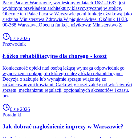
Pałac Paca w Warszawie, wzniesiony w latach 1681–1687, jest
wybitnym przykładem architektury klasycystycznej w stolicy.
Obecnie ten Pałac Paca w Warszawie pełni funkcję użytkową jako
siedziba Ministerstwa Zdrowia.W pigułce:Adres: Okólnik 11/33,
00-368 Warszawa.Obecna funkcja użytkowa: Ministerstwo Z
6 sie 2026
Przewodnik
Łóżko rehabilitacyjne dla chorego - koszt
Konieczność opieki nad osobą leżącą wymaga odpowiedniego
wyposażenia pokoju, do którego należy łóżko rehabilitacyjne.
Decyzja o zakupie lub wynajmie sprzętu wiąże się ze
zróżnicowanymi kosztami. Całkowity koszt zależy od właściwości
sprzętu, mechanizmu regulacji, opcjonalnych akcesoriów i czasu,
prz
6 sie 2026
Poradniki
Jak dobrać nagłośnienie imprezy w Warszawie?