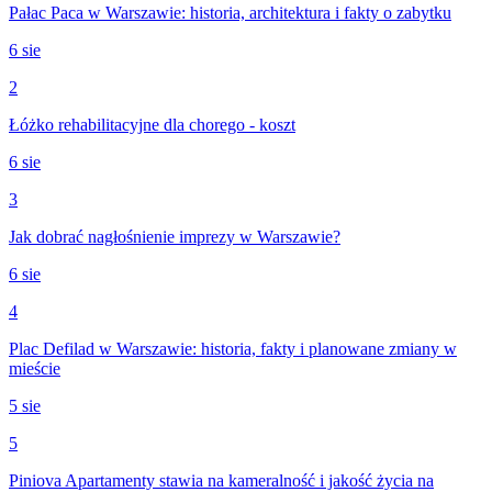
Pałac Paca w Warszawie: historia, architektura i fakty o zabytku
6 sie
2
Łóżko rehabilitacyjne dla chorego - koszt
6 sie
3
Jak dobrać nagłośnienie imprezy w Warszawie?
6 sie
4
Plac Defilad w Warszawie: historia, fakty i planowane zmiany w
mieście
5 sie
5
Piniova Apartamenty stawia na kameralność i jakość życia na