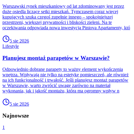
Warszawski rynek mieszkaniowy od lat zdominowany jest przez
duże osiedla liczące setki mieszkań. Tymczasem coraz więcej
kupujących szuka czegoś zupełnie innego – spokojniejszej
przestrzeni, większej prywatności i bliskości zieleni. Na te
oczekiwania odpowiada nowa inwestycja Piniova Apartamenty, któ
5 sie 2026
Lifestyle
Planujesz montaż parapetów w Warszawie?
Odpowiednio dobrane parapety to ważny element wykończenia
wnętrza. Wpływają nie tylko na estetykę pomieszczeń, ale również
na ich funkcjonalność i trwałość. Jeśli planujesz montaż parapetów
w Warszawie, warto zwrócić uwagę zarówno na materiał
wykonania, jak i jakość montażu, która ma ogromny wpływ n
5 sie 2026
Najnowsze
1