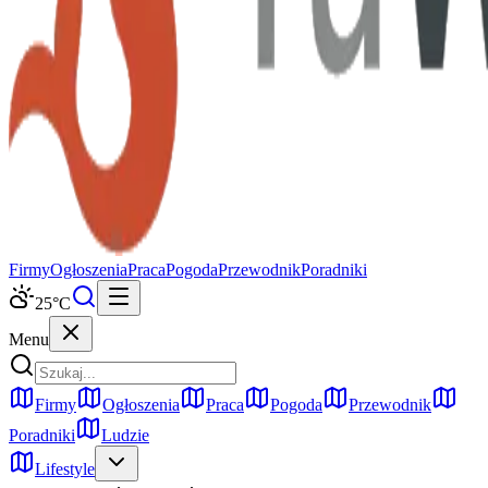
Firmy
Ogłoszenia
Praca
Pogoda
Przewodnik
Poradniki
25
°C
Menu
Firmy
Ogłoszenia
Praca
Pogoda
Przewodnik
Poradniki
Ludzie
Lifestyle