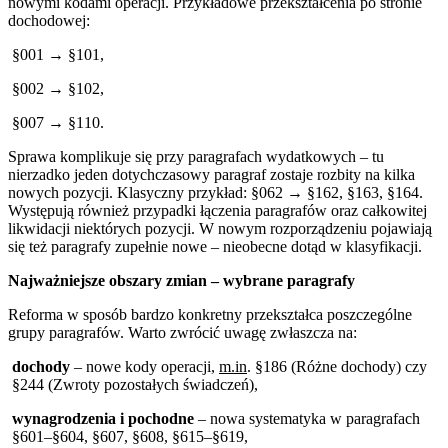
nowymi kodami operacji. Przykładowe przekształcenia po stronie
dochodowej:
§001 → §101,
§002 → §102,
§007 → §110.
Sprawa komplikuje się przy paragrafach wydatkowych – tu
nierzadko jeden dotychczasowy paragraf zostaje rozbity na kilka
nowych pozycji. Klasyczny przykład: §062 → §162, §163, §164.
Występują również przypadki łączenia paragrafów oraz całkowitej
likwidacji niektórych pozycji. W nowym rozporządzeniu pojawiają
się też paragrafy zupełnie nowe – nieobecne dotąd w klasyfikacji.
Najważniejsze obszary zmian – wybrane paragrafy
Reforma w sposób bardzo konkretny przekształca poszczególne
grupy paragrafów. Warto zwrócić uwagę zwłaszcza na:
dochody
– nowe kody operacji,
m.in
. §186 (Różne dochody) czy
§244 (Zwroty pozostałych świadczeń),
wynagrodzenia i pochodne
– nowa systematyka w paragrafach
§601–§604, §607, §608, §615–§619,