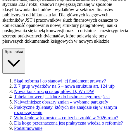
stycznia 2027 roku, stanowi największą zmianę w sposobie
klasyfikowania dochodów i wydatków w sektorze finansów
publicznych od kilkunastu lat. Dla głównych księgowych,
skarbników JST i pracowników służb finansowych oznacza to
konieczność opanowania nowej struktury paragrafowej, nauki
posługiwania się tabelą konwersji oraz – co istotne – rozstrzygnięcia
szeregu praktycznych dylematów, które pojawią się przy
pierwszych dokumentach księgowych w nowym układzie.
Spis treści
Skąd reforma i co stanowi jej fundament prawny?
Z 7 grup wydatków na 5 – nowa struktura art. 124 ufp
Nowa konstrukcja paragrafów: D, W i DW
Tabela konwersji – klucz do bezbolesnego przejścia
Najważniejsze obszary zmian – wybrane paragrafy
Praktyczne dylematy, których nie znajdzie się w samym
rozporządzeniu
Wdrożenie w jednostce – co trzeba zrobić w 2026 roku?
Dla kogo przeznaczona jest praktyczna wiedza o reformie?
Podsumowanie