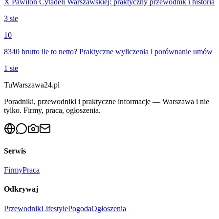
X Pawilon Cytadeli Warszawskiej: praktyczny przewodnik i historia
3 sie
10
8340 brutto ile to netto? Praktyczne wyliczenia i porównanie umów
1 sie
Tu
Warszawa24.pl
Poradniki, przewodniki i praktyczne informacje — Warszawa i nie
tylko. Firmy, praca, ogłoszenia.
Serwis
Firmy
Praca
Odkrywaj
Przewodnik
Lifestyle
Pogoda
Ogłoszenia