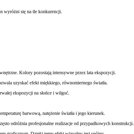
n wyróżni się na tle konkurencji.
ętrzne. Kolory pozostają intensywne przez lata ekspozycji.
ozwala uzyskać efekt miękkiego, równomiernego światła.
rwałej ekspozycji na słońce i wilgoć.
peraturę barwową, natężenie światła i jego kierunek.
często odróżnia profesjonalne realizacje od przypadkowych konstrukcji.
em graficznym. Dzięki temu efekt wizualny jest spójny.