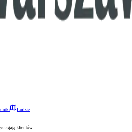
dniki
Ludzie
zyciągają klientów