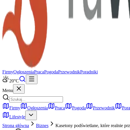
Firmy
Ogłoszenia
Praca
Pogoda
Przewodnik
Poradniki
20
°C
Menu
Firmy
Ogłoszenia
Praca
Pogoda
Przewodnik
Pora
Lifestyle
Strona główna
Biznes
Kasetony podświetlane, które realnie pr