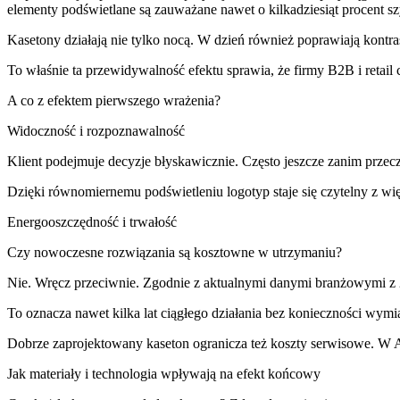
elementy podświetlane są zauważane nawet o kilkadziesiąt procent sz
Kasetony działają nie tylko nocą. W dzień również poprawiają kontr
To właśnie ta przewidywalność efektu sprawia, że firmy B2B i retail c
A co z efektem pierwszego wrażenia?
Widoczność i rozpoznawalność
Klient podejmuje decyzje błyskawicznie. Często jeszcze zanim przeczy
Dzięki równomiernemu podświetleniu logotyp staje się czytelny z więks
Energooszczędność i trwałość
Czy nowoczesne rozwiązania są kosztowne w utrzymaniu?
Nie. Wręcz przeciwnie. Zgodnie z aktualnymi danymi branżowymi z 2
To oznacza nawet kilka lat ciągłego działania bez konieczności wymi
Dobrze zaprojektowany kaseton ogranicza też koszty serwisowe. W A
Jak materiały i technologia wpływają na efekt końcowy