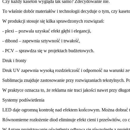
Czy każdy kaseton wygląda tak samo? Zdecydowanie nie.
To właśnie dobór materiałów i technologii decyduje o tym, czy kaseto
W produkcji stosuje się kilka sprawdzonych rozwiązań:
- plexi – pozwala uzyskać efekt głębi i elegancji,
- dibond – zapewnia sztywność i trwałość,
- PCV – sprawdza się w projektach budżetowych.
Druk i fronty
Druk UV zapewnia wysoką rozdzielczość i odporność na warunki zewn
Sublimacja znajduje zastosowanie przy rozwiązaniach tekstylnych. P
W praktyce oznacza to, że reklama nie traci jakości nawet przy długot
Systemy podświetlenia
LED daje ogromną kontrolę nad efektem końcowym. Można dobrać tem
Równomierne rozłożenie diod eliminuje efekt cieni i prześwitów, co 
W Antare projektowanie oświetlenia odbywa się równolegle z projekt