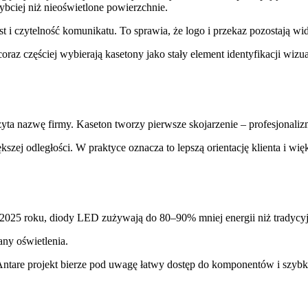
ybciej niż nieoświetlone powierzchnie.
ast i czytelność komunikatu. To sprawia, że logo i przekaz pozostaj
oraz częściej wybierają kasetony jako stały element identyfikacji wizua
ta nazwę firmy. Kaseton tworzy pierwsze skojarzenie – profesjonalizmu
zej odległości. W praktyce oznacza to lepszą orientację klienta i więk
025 roku, diody LED zużywają do 80–90% mniej energii niż tradycyjne
any oświetlenia.
ntare projekt bierze pod uwagę łatwy dostęp do komponentów i szybki