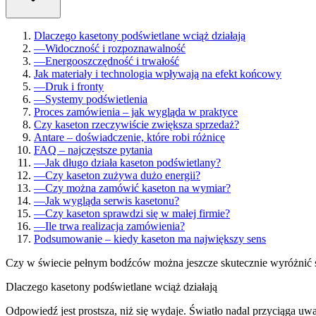
Dlaczego kasetony podświetlane wciąż działają
—
Widoczność i rozpoznawalność
—
Energooszczędność i trwałość
Jak materiały i technologia wpływają na efekt końcowy
—
Druk i fronty
—
Systemy podświetlenia
Proces zamówienia – jak wygląda w praktyce
Czy kaseton rzeczywiście zwiększa sprzedaż?
Antare – doświadczenie, które robi różnicę
FAQ – najczęstsze pytania
—
Jak długo działa kaseton podświetlany?
—
Czy kaseton zużywa dużo energii?
—
Czy można zamówić kaseton na wymiar?
—
Jak wygląda serwis kasetonu?
—
Czy kaseton sprawdzi się w małej firmie?
—
Ile trwa realizacja zamówienia?
Podsumowanie – kiedy kaseton ma największy sens
Czy w świecie pełnym bodźców można jeszcze skutecznie wyróżnić
Dlaczego kasetony podświetlane wciąż działają
Odpowiedź jest prostsza, niż się wydaje. Światło nadal przyciąga uw