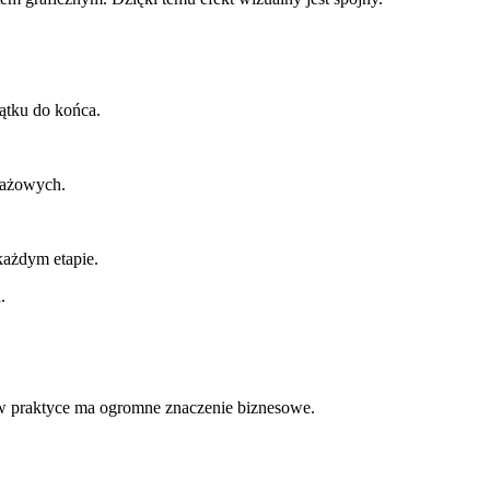
zątku do końca.
ontażowych.
.
 każdym etapie.
a.
o w praktyce ma ogromne znaczenie biznesowe.